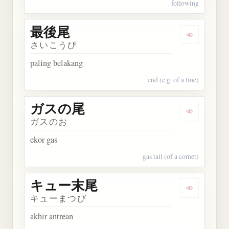
following
最後尾
Dengarkan
さいこうび
paling belakang
end (e.g. of a line)
ガスの尾
Dengarkan
ガスのお
ekor gas
gas tail (of a comet)
キュー末尾
Dengarka
キューまつび
akhir antrean