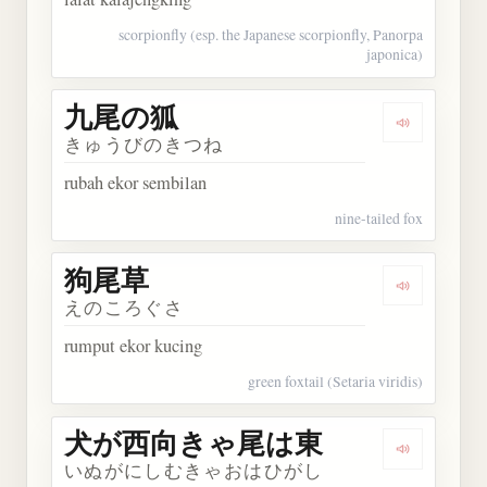
scorpionfly (esp. the Japanese scorpionfly, Panorpa
japonica)
九尾の狐
Dengarkan
きゅうびのきつね
rubah ekor sembilan
nine-tailed fox
狗尾草
Dengarkan
えのころぐさ
rumput ekor kucing
green foxtail (Setaria viridis)
犬が西向きゃ尾は東
Dengark
いぬがにしむきゃおはひがし