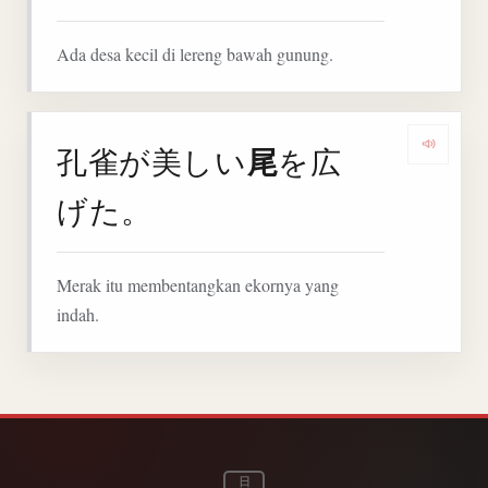
Ada desa kecil di lereng bawah gunung.
尾
孔雀が美しい
を広
Denga
げた。
Merak itu membentangkan ekornya yang
indah.
日