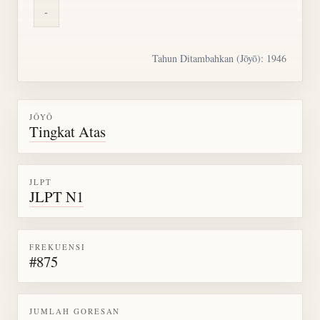
-
Tahun Ditambahkan (Jōyō): 1946
JŌYŌ
Tingkat Atas
JLPT
JLPT N1
FREKUENSI
#875
JUMLAH GORESAN