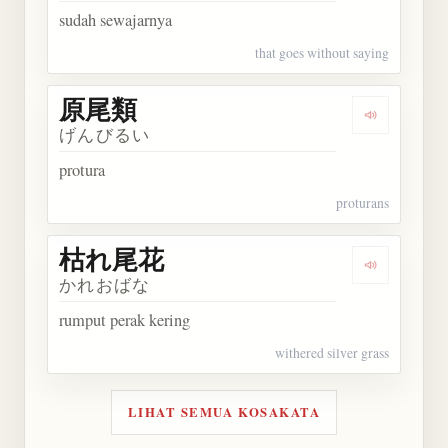
sudah sewajarnya
that goes without saying
原尾類
Dengarkan
げんびるい
protura
proturans
枯れ尾花
Dengarkan
かれおばな
rumput perak kering
withered silver grass
LIHAT SEMUA KOSAKATA