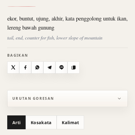
ekor, buntut, ujung, akhir, kata penggolong untuk ikan,
lereng bawah gunung
tail, end, counter for fish, lower slope of mountain
BAGIKAN
X
Facebook
WhatsApp
Telegram
Line
Salin
URUTAN GORESAN
Arti
Kosakata
Kalimat