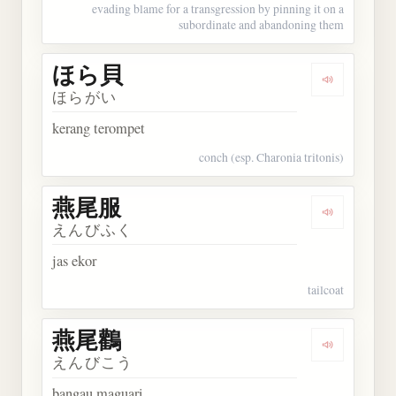
evading blame for a transgression by pinning it on a
subordinate and abandoning them
ほら貝
Dengarkan
ほらがい
kerang terompet
conch (esp. Charonia tritonis)
燕尾服
Dengarkan
えんびふく
jas ekor
tailcoat
燕尾鸛
Dengarkan
えんびこう
bangau maguari