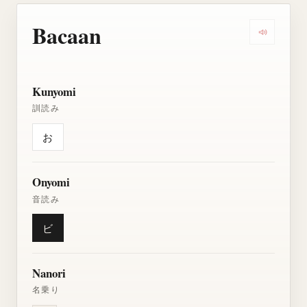
Bacaan
Dengarkan
Kunyomi
訓読み
お
Onyomi
音読み
ビ
Nanori
名乗り