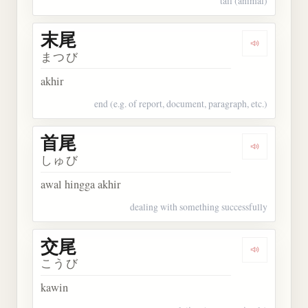
tail (animal)
末尾
Dengarkan 
まつび
akhir
end (e.g. of report, document, paragraph, etc.)
首尾
Dengarkan 
しゅび
awal hingga akhir
dealing with something successfully
交尾
Dengarkan 
こうび
kawin