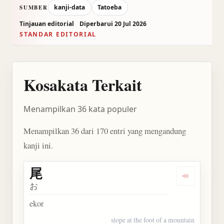
kanji-data
Tatoeba
SUMBER
Tinjauan editorial
Diperbarui 20 Jul 2026
STANDAR EDITORIAL
Kosakata Terkait
Menampilkan 36 kata populer
Menampilkan 36 dari 170 entri yang mengandung
kanji ini.
尾
Dengarkan 
お
ekor
slope at the foot of a mountain