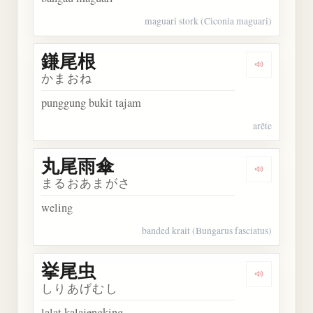
maguari stork (Ciconia maguari)
鎌尾根
Dengarkan
かまおね
punggung bukit tajam
arête
丸尾雨傘
Dengarkan
まるおあまがさ
weling
banded krait (Bungarus fasciatus)
挙尾虫
Dengarkan
しりあげむし
lalat kalajengking