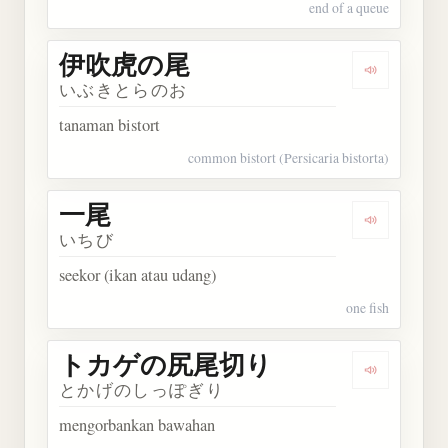
end of a queue
伊吹虎の尾
Dengarka
いぶきとらのお
tanaman bistort
common bistort (Persicaria bistorta)
一尾
Dengarkan 
いちび
seekor (ikan atau udang)
one fish
トカゲの尻尾切り
Dengarka
とかげのしっぽぎり
mengorbankan bawahan