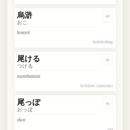
烏滸
Dengarkan 
おこ
konyol
foolish thing
尾ける
Dengarkan
つける
membuntuti
to follow (someone)
尾っぽ
Dengarkan
おっぽ
ekor
tail