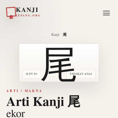
KANJI
日本
JEPANG.ORG
尾
Kanji
尾
JLPT N1
TINGKAT ATAS
ARTI / MAKNA
Arti Kanji 尾
ekor