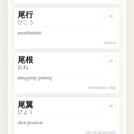
尾行
Dengarkan 
びこう
membuntuti
shadow
尾根
Dengarkan 
おね
punggung gunung
(mountain) ridge
尾翼
Dengarkan 
びよく
ekor pesawat
tail (of an aircraft)