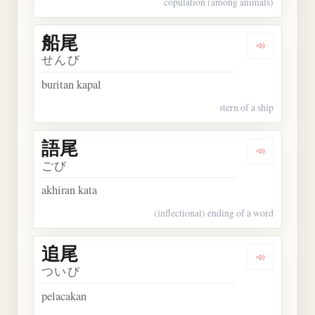
copulation (among animals)
船尾
Dengarkan 
せんび
buritan kapal
stern of a ship
語尾
Dengarkan 
ごび
akhiran kata
(inflectional) ending of a word
追尾
Dengarkan 
ついび
pelacakan