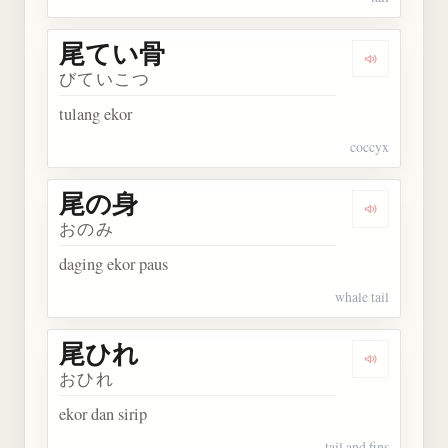
尾てい骨
Dengarkan
びていこつ
tulang ekor
coccyx
尾の身
Dengarkan
おのみ
daging ekor paus
whale tail
尾ひれ
Dengarkan
おひれ
ekor dan sirip
tail and fins