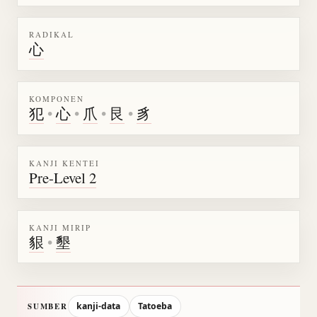
RADIKAL
心
KOMPONEN
犯
•
心
•
爪
•
艮
•
豸
KANJI KENTEI
Pre-Level 2
KANJI MIRIP
貇
•
墾
kanji-data
Tatoeba
SUMBER