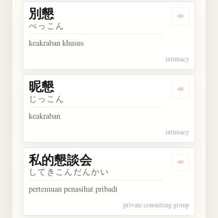
別懇
Dengarkan 
べっこん
keakraban khusus
intimacy
昵懇
Dengarkan 
じっこん
keakraban
intimacy
私的懇談会
Dengarka
してきこんだんかい
pertemuan penasihat pribadi
private consulting group