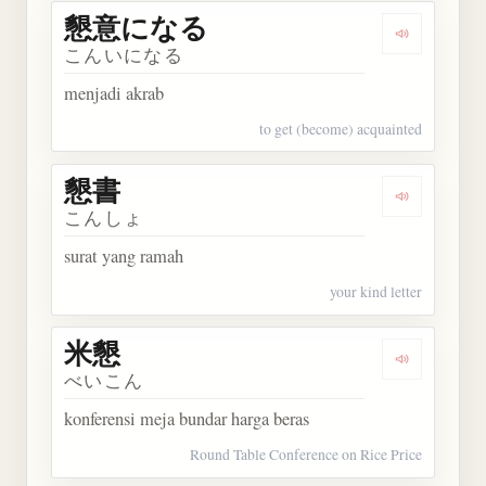
懇意になる
Dengarka
こんいになる
menjadi akrab
to get (become) acquainted
懇書
Dengarkan 
こんしょ
surat yang ramah
your kind letter
米懇
Dengarkan 
べいこん
konferensi meja bundar harga beras
Round Table Conference on Rice Price