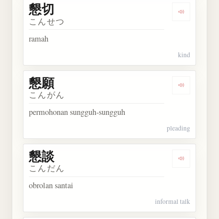
懇切
Dengarkan 
こんせつ
ramah
kind
懇願
Dengarkan 
こんがん
permohonan sungguh-sungguh
pleading
懇談
Dengarkan 
こんだん
obrolan santai
informal talk