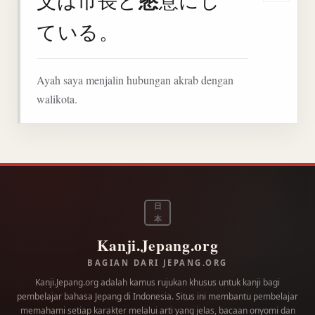
懇
ている。
Ayah saya menjalin hubungan akrab dengan
walikota.
日
本
Kanji.Jepang.org
BAGIAN DARI JEPANG.ORG
Kanji.Jepang.org adalah kamus rujukan khusus untuk kanji bagi
pembelajar bahasa Jepang di Indonesia. Situs ini membantu pembelajar
memahami setiap karakter melalui arti yang jelas, bacaan onyomi dan