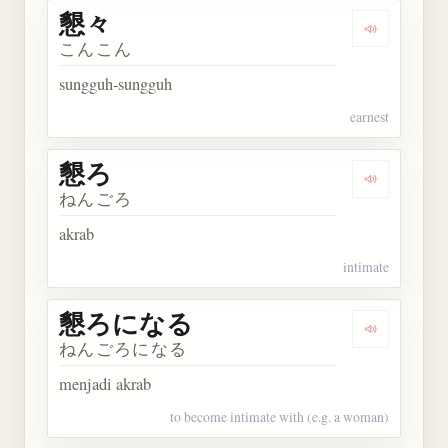
懇々
Dengarkan 
こんこん
sungguh-sungguh
earnest
懇ろ
Dengarkan 
ねんごろ
akrab
intimate
懇ろになる
Dengarka
ねんごろになる
menjadi akrab
to become intimate with (e.g. a woman)