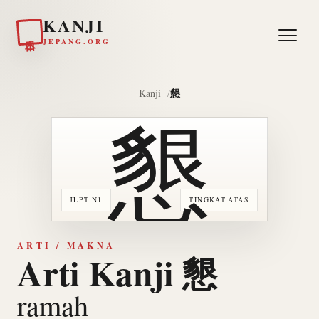
KANJI
日本
JEPANG.ORG
懇
Kanji
懇
JLPT N1
TINGKAT ATAS
ARTI / MAKNA
Arti Kanji 懇
ramah