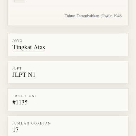
Tahun Ditambahkan (Jōyō): 1946
JŌYŌ
Tingkat Atas
JLPT
JLPT N1
FREKUENSI
#1135
JUMLAH GORESAN
17