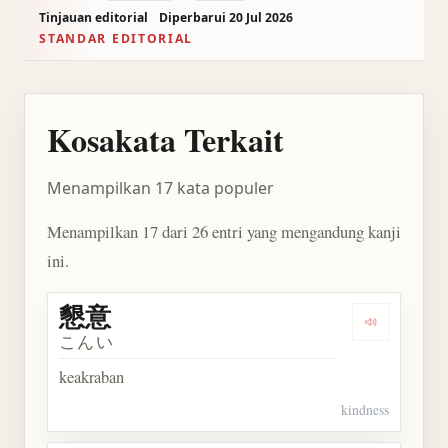
Tinjauan editorial
Diperbarui 20 Jul 2026
STANDAR EDITORIAL
Kosakata Terkait
Menampilkan 17 kata populer
Menampilkan 17 dari 26 entri yang mengandung kanji
ini.
懇意
Dengarkan 
こんい
keakraban
kindness