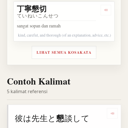
丁寧懇切
Dengarkan
ていねいこんせつ
sangat sopan dan ramah
kind, careful, and thorough (of an explanation, advice, etc.)
LIHAT SEMUA KOSAKATA
Contoh Kalimat
5 kalimat referensi
懇
彼は先生と
談して
Denga