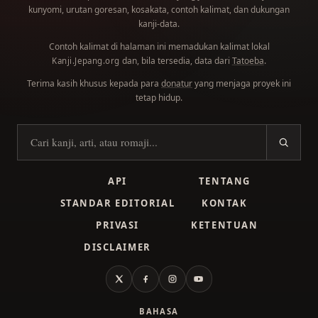
kunyomi, urutan goresan, kosakata, contoh kalimat, dan dukungan
kanji-data.
Contoh kalimat di halaman ini memadukan kalimat lokal
dan, bila tersedia, data dari
Tatoeba
.
Kanji.Jepang.org
Terima kasih khusus kepada para
donatur
yang menjaga proyek ini
tetap hidup.
Cari kanji
API
TENTANG
STANDAR EDITORIAL
KONTAK
PRIVASI
KETENTUAN
DISCLAIMER
X
Facebook
Instagram
YouTube
BAHASA