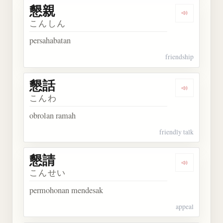
懇親
Dengarkan 
こんしん
persahabatan
friendship
懇話
Dengarkan 
こんわ
obrolan ramah
friendly talk
懇請
Dengarkan 
こんせい
permohonan mendesak
appeal