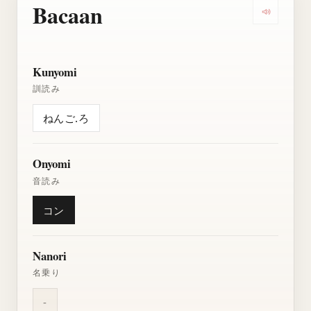
Bacaan
Dengarkan
Kunyomi
訓読み
ねんご.ろ
Onyomi
音読み
コン
Nanori
名乗り
-