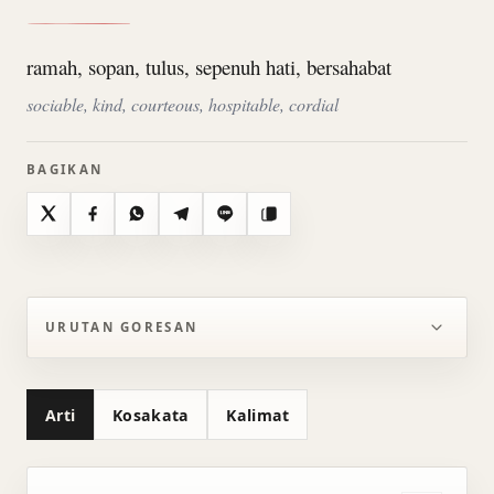
ramah, sopan, tulus, sepenuh hati, bersahabat
sociable, kind, courteous, hospitable, cordial
BAGIKAN
X
Facebook
WhatsApp
Telegram
Line
Salin
URUTAN GORESAN
Arti
Kosakata
Kalimat