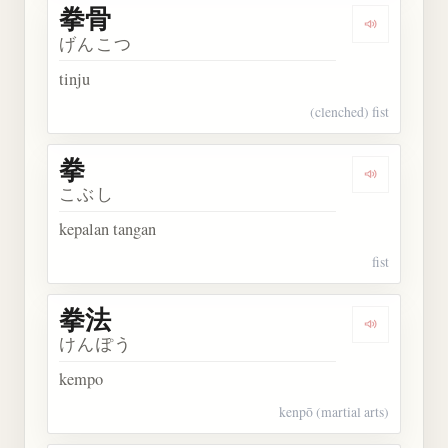
拳骨
Dengarkan 
げんこつ
tinju
(clenched) fist
拳
Dengarkan 
こぶし
kepalan tangan
fist
拳法
Dengarkan 
けんぽう
kempo
kenpō (martial arts)