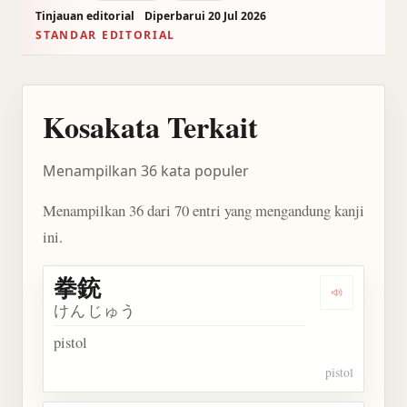
Tinjauan editorial
Diperbarui 20 Jul 2026
STANDAR EDITORIAL
Kosakata Terkait
Menampilkan 36 kata populer
Menampilkan 36 dari 70 entri yang mengandung kanji
ini.
拳銃
Dengarkan 
けんじゅう
pistol
pistol