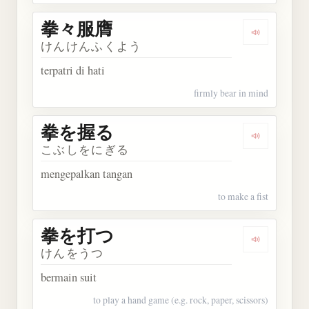
拳々服膺
Dengarkan
けんけんふくよう
terpatri di hati
firmly bear in mind
拳を握る
Dengarkan
こぶしをにぎる
mengepalkan tangan
to make a fist
拳を打つ
Dengarkan
けんをうつ
bermain suit
to play a hand game (e.g. rock, paper, scissors)