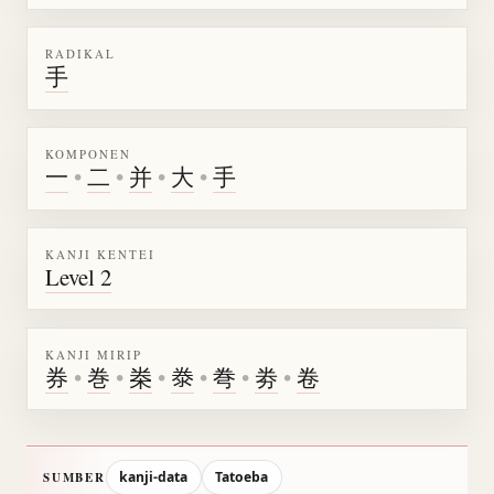
RADIKAL
手
KOMPONEN
一
•
二
•
并
•
大
•
手
KANJI KENTEI
Level 2
KANJI MIRIP
券
•
巻
•
桊
•
𣳾
•
弮
•
劵
•
卷
kanji-data
Tatoeba
SUMBER