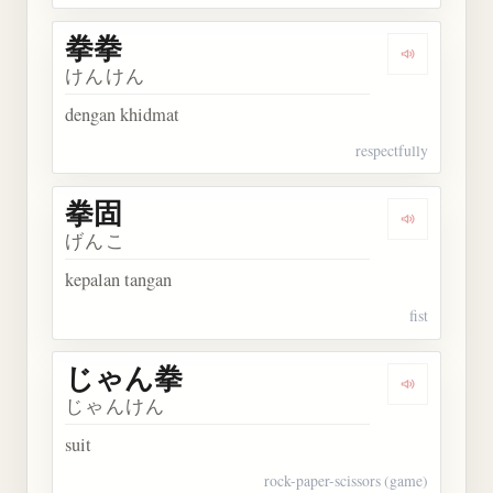
拳拳
Dengarkan 
けんけん
dengan khidmat
respectfully
拳固
Dengarkan 
げんこ
kepalan tangan
fist
じゃん拳
Dengarkan
じゃんけん
suit
rock-paper-scissors (game)