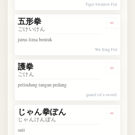
Tiger Swallow Fist
五形拳
Dengarkan
ごけいけん
jurus lima bentuk
Wu Xing Fist
護拳
Dengarkan 
ごけん
pelindung tangan pedang
guard (of a sword)
じゃん拳ぽん
Dengarka
じゃんけんぽん
suit