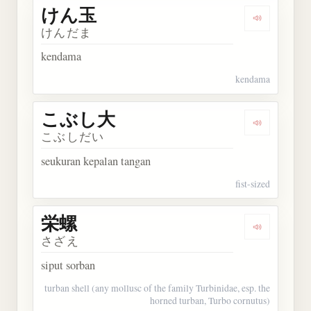
けん玉
Dengarkan
けんだま
kendama
kendama
こぶし大
Dengarkan
こぶしだい
seukuran kepalan tangan
fist-sized
栄螺
Dengarkan 
さざえ
siput sorban
turban shell (any mollusc of the family Turbinidae, esp. the
horned turban, Turbo cornutus)