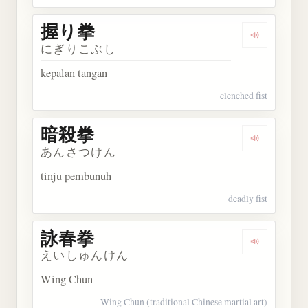
握り拳
Dengarkan
にぎりこぶし
kepalan tangan
clenched fist
暗殺拳
Dengarkan
あんさつけん
tinju pembunuh
deadly fist
詠春拳
Dengarkan
えいしゅんけん
Wing Chun
Wing Chun (traditional Chinese martial art)