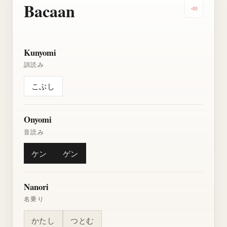
Bacaan
Dengarkan
Kunyomi
訓読み
こぶし
Onyomi
音読み
ケン
ゲン
Nanori
名乗り
かたし
つとむ