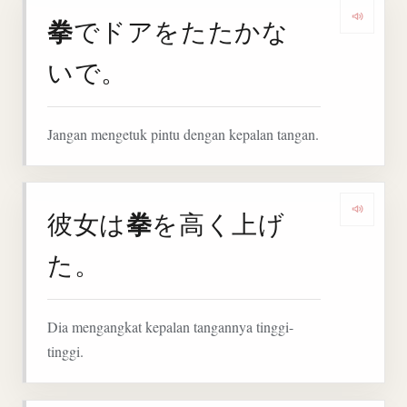
拳
でドアをたたかな
Denga
いで。
Jangan mengetuk pintu dengan kepalan tangan.
拳
彼女は
を高く上げ
Denga
た。
Dia mengangkat kepalan tangannya tinggi-
tinggi.