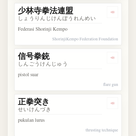
少林寺拳法連盟
Dengarka
しょうりんじけんぽうれんめい
Federasi Shorinji Kempo
ShorinjiKempo Federation Foundation
信号拳銃
Dengarkan
しんごうけんじゅう
pistol suar
flare gun
正拳突き
Dengarkan
せいけんづき
pukulan lurus
thrusting technique