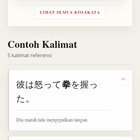
LIHAT SEMUA KOSAKATA
Contoh Kalimat
5 kalimat referensi
拳
彼は怒って
を握っ
Denga
た。
Dia marah lalu mengepalkan tangan.