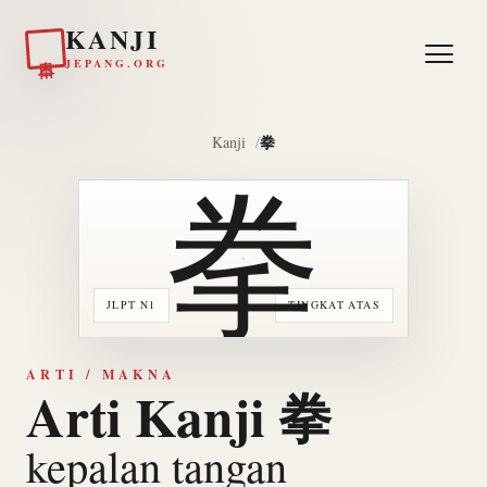
KANJI
日本
JEPANG.ORG
拳
Kanji
拳
JLPT N1
TINGKAT ATAS
ARTI / MAKNA
Arti Kanji 拳
kepalan tangan