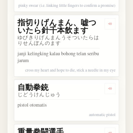
pinky swear (i.e. linking little fingers to confirm a promise)
指切りげんまん、嘘つ
Dengar
いたら針千本飲ます
ゆびきりげんまんうそついたらは
りせんぼんのます
janji kelingking kalau bohong telan seribu
jarum
cross my heart and hope to die, stick a needle in my eye
自動拳銃
Dengarkan
じどうけんじゅう
pistol otomatis
automatic pistol
重量拳闘選手