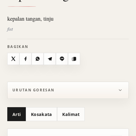
kepalan tangan, tinju
fist
BAGIKAN
X
Facebook
WhatsApp
Telegram
Line
Salin
URUTAN GORESAN
Arti
Kosakata
Kalimat