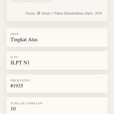
Varian: 搼 (Itaiji) • Tahun Ditambahkan (Jōyō): 2010
JŌYŌ
Tingkat Atas
JLPT
JLPT N1
FREKUENSI
#1935
JUMLAH GORESAN
10