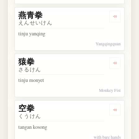
燕青拳
Dengarkan
えんせいけん
tinju yanqing
Yangqingquan
猿拳
Dengarkan 
さるけん
tinju monyet
Monkey Fist
空拳
Dengarkan 
くうけん
tangan kosong
with bare hands