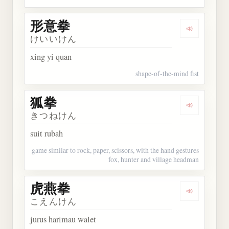
形意拳
Dengarkan
けいいけん
xing yi quan
shape-of-the-mind fist
狐拳
Dengarkan 
きつねけん
suit rubah
game similar to rock, paper, scissors, with the hand gestures
fox, hunter and village headman
虎燕拳
Dengarkan
こえんけん
jurus harimau walet