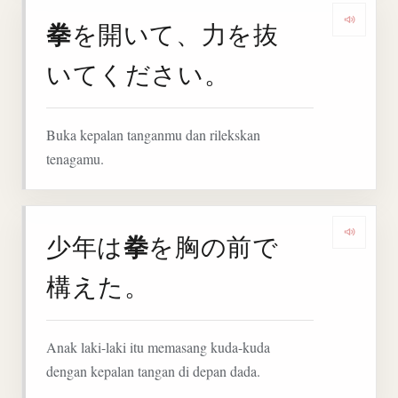
拳
を開いて、力を抜
Denga
いてください。
Buka kepalan tanganmu dan rilekskan
tenagamu.
拳
少年は
を胸の前で
Denga
構えた。
Anak laki-laki itu memasang kuda-kuda
dengan kepalan tangan di depan dada.