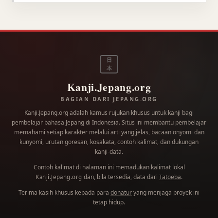
日
本
Kanji.Jepang.org
BAGIAN DARI JEPANG.ORG
Kanji.Jepang.org adalah kamus rujukan khusus untuk kanji bagi
pembelajar bahasa Jepang di Indonesia. Situs ini membantu pembelajar
memahami setiap karakter melalui arti yang jelas, bacaan onyomi dan
kunyomi, urutan goresan, kosakata, contoh kalimat, dan dukungan
kanji-data.
Contoh kalimat di halaman ini memadukan kalimat lokal
dan, bila tersedia, data dari
Tatoeba
.
Kanji.Jepang.org
Terima kasih khusus kepada para
donatur
yang menjaga proyek ini
tetap hidup.