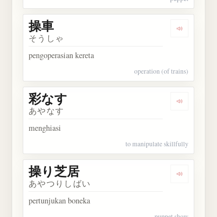
操車
Dengarkan 
そうしゃ
pengoperasian kereta
operation (of trains)
彩なす
Dengarkan
あやなす
menghiasi
to manipulate skillfully
操り芝居
Dengarkan
あやつりしばい
pertunjukan boneka
puppet show