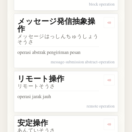
block operation
メッセージ発信抽象操
Dengark
作
メッセージはっしんちゅうしょう
そうさ
operasi abstrak pengiriman pesan
message-submission abstract-operation
リモート操作
Dengarka
リモートそうさ
operasi jarak jauh
remote operation
安定操作
Dengarkan
あんていそうさ