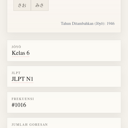
さお
みさ
Tahun Ditambahkan (Jōyō): 1946
JŌYŌ
Kelas 6
JLPT
JLPT N1
FREKUENSI
#1016
JUMLAH GORESAN