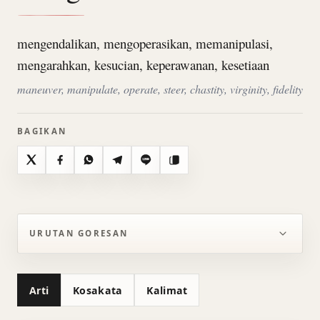
mengendalikan, mengoperasikan, memanipulasi,
mengarahkan, kesucian, keperawanan, kesetiaan
maneuver, manipulate, operate, steer, chastity, virginity, fidelity
BAGIKAN
X
Facebook
WhatsApp
Telegram
Line
Salin
URUTAN GORESAN
Arti
Kosakata
Kalimat