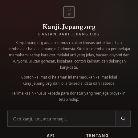
日
本
Kanji.Jepang.org
BAGIAN DARI JEPANG.ORG
Kanji.Jepang.org adalah kamus rujukan khusus untuk kanji bagi
pembelajar bahasa Jepang di Indonesia. Situs ini membantu pembelajar
memahami setiap karakter melalui arti yang jelas, bacaan onyomi dan
kunyomi, urutan goresan, kosakata, contoh kalimat, dan dukungan
kanji-data.
Contoh kalimat di halaman ini memadukan kalimat lokal
dan, bila tersedia, data dari
Tatoeba
.
Kanji.Jepang.org
Terima kasih khusus kepada para
donatur
yang menjaga proyek ini
tetap hidup.
Cari kanji
API
TENTANG