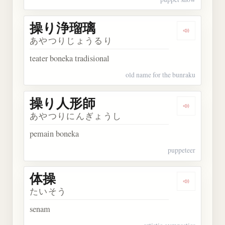
操り浄瑠璃
Dengarka
あやつりじょうるり
teater boneka tradisional
old name for the bunraku
操り人形師
Dengarka
あやつりにんぎょうし
pemain boneka
puppeteer
体操
Dengarkan 
たいそう
senam