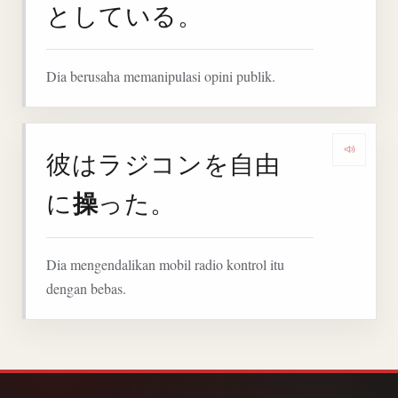
としている。
Dia berusaha memanipulasi opini publik.
彼はラジコンを自由
Denga
操
に
った。
Dia mengendalikan mobil radio kontrol itu
dengan bebas.