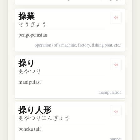
操業
Dengarkan 
そうぎょう
pengoperasian
operation (of a machine, factory, fishing boat, etc.)
操り
Dengarkan 
あやつり
manipulasi
manipulation
操り人形
Dengarkan
あやつりにんぎょう
boneka tali
puppet