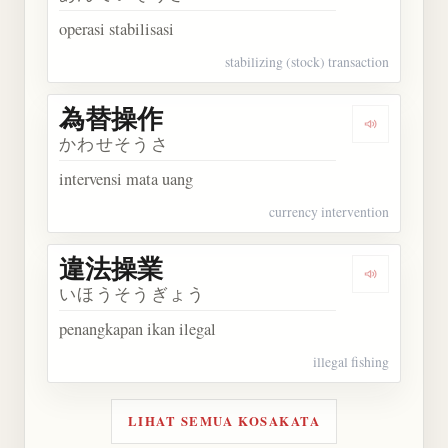
operasi stabilisasi
stabilizing (stock) transaction
為替操作
Dengarkan
かわせそうさ
intervensi mata uang
currency intervention
違法操業
Dengarkan
いほうそうぎょう
penangkapan ikan ilegal
illegal fishing
LIHAT SEMUA KOSAKATA