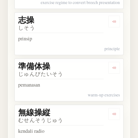
exercise regime to convert breech presentation
志操
Dengarkan 
しそう
prinsip
principle
準備体操
Dengarkan
じゅんびたいそう
pemanasan
warm-up exercises
無線操縦
Dengarkan
むせんそうじゅう
kendali radio