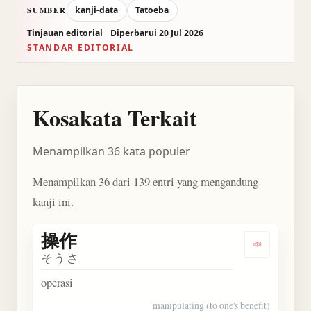
kanji-data
Tatoeba
SUMBER
Tinjauan editorial
Diperbarui 20 Jul 2026
STANDAR EDITORIAL
Kosakata Terkait
Menampilkan 36 kata populer
Menampilkan 36 dari 139 entri yang mengandung
kanji ini.
操作
Dengarkan 
そうさ
operasi
manipulating (to one's benefit)