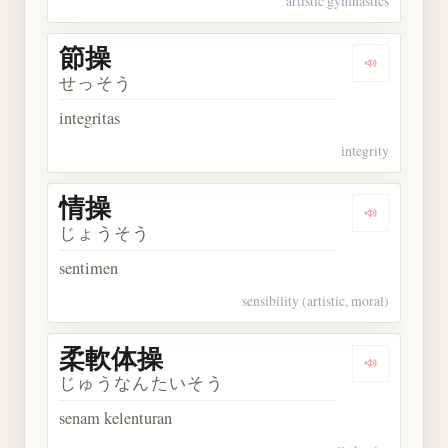
artistic gymnastics
節操
Dengarkan 
せっそう
integritas
integrity
情操
Dengarkan 
じょうそう
sentimen
sensibility (artistic, moral)
柔軟体操
Dengarkan
じゅうなんたいそう
senam kelenturan