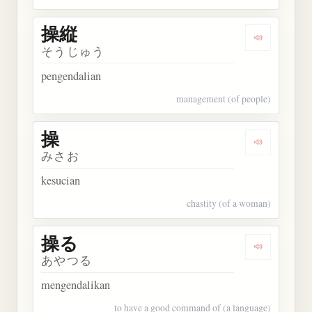
操縦
Dengarkan 
そうじゅう
pengendalian
management (of people)
操
Dengarkan 
みさお
kesucian
chastity (of a woman)
操る
Dengarkan 
あやつる
mengendalikan
to have a good command of (a language)