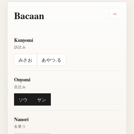
Bacaan
Dengarkan
Kunyomi
訓読み
みさお
あやつ.る
Onyomi
音読み
ソウ
サン
Nanori
名乗り