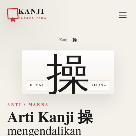
KANJI
日本
JEPANG.ORG
操
Kanji
操
JLPT N1
KELAS 6
ARTI / MAKNA
Arti Kanji 操
mengendalikan