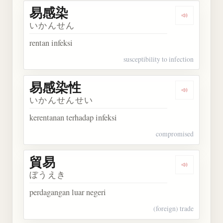
易感染
Dengarkan
いかんせん
rentan infeksi
susceptibility to infection
易感染性
Dengarkan
いかんせんせい
kerentanan terhadap infeksi
compromised
貿易
Dengarkan 
ぼうえき
perdagangan luar negeri
(foreign) trade