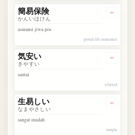
簡易保険
Dengarkan
かんいほけん
asuransi jiwa pos
postal life insurance
気安い
Dengarkan
きやすい
santai
relaxed
生易しい
Dengarkan
なまやさしい
sangat mudah
simple