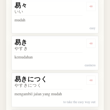
易々
Dengarkan 
いい
mudah
easy
易き
Dengarkan 
やすき
kemudahan
easiness
易きにつく
Dengarka
やすきにつく
mengambil jalan yang mudah
to take the easy way out