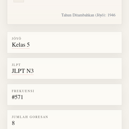
Tahun Ditambahkan (Jōyō): 1946
JŌYŌ
Kelas 5
JLPT
JLPT N3
FREKUENSI
#571
JUMLAH GORESAN
8