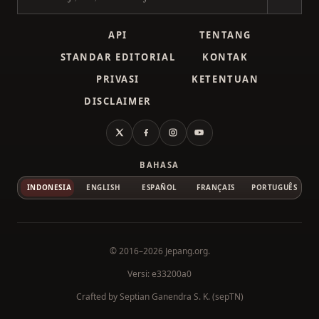
Cari kanji
API
TENTANG
STANDAR EDITORIAL
KONTAK
PRIVASI
KETENTUAN
DISCLAIMER
X
Facebook
Instagram
YouTube
BAHASA
INDONESIA
ENGLISH
ESPAÑOL
FRANÇAIS
PORTUGUÊS
© 2016–2026
Jepang.org
.
Versi: e33200a0
Crafted by
Septian Ganendra S. K. (sepTN)