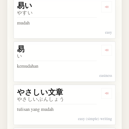
易い
Dengarkan 
やすい
mudah
easy
易
Dengarkan 
い
kemudahan
easiness
やさしい文章
Dengarka
やさしいぶんしょう
tulisan yang mudah
easy (simple) writing