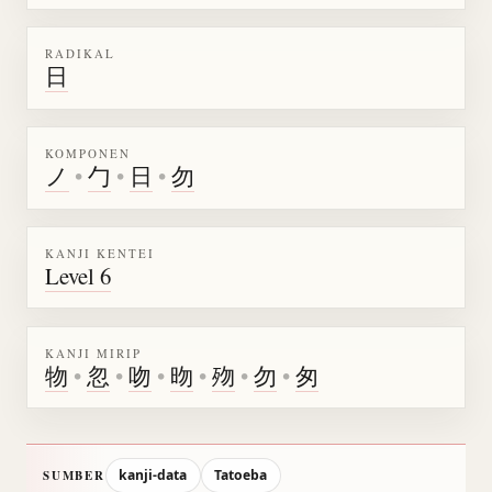
RADIKAL
日
KOMPONEN
ノ
•
勹
•
日
•
勿
KANJI KENTEI
Level 6
KANJI MIRIP
物
•
忽
•
吻
•
昒
•
歾
•
勿
•
匆
kanji-data
Tatoeba
SUMBER