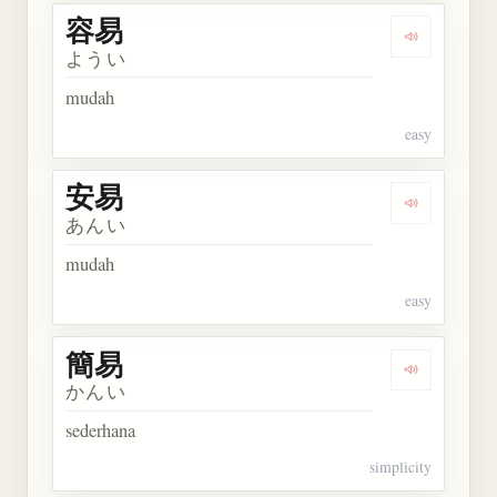
容易
Dengarkan 
ようい
mudah
easy
安易
Dengarkan 
あんい
mudah
easy
簡易
Dengarkan 
かんい
sederhana
simplicity