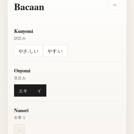
Bacaan
Dengarkan
Kunyomi
訓読み
やさ.しい
やす.い
Onyomi
音読み
エキ
イ
Nanori
名乗り
-