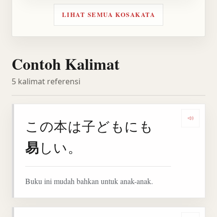
LIHAT SEMUA KOSAKATA
Contoh Kalimat
5 kalimat referensi
この本は子どもにも
Denga
易
しい。
Buku ini mudah bahkan untuk anak-anak.