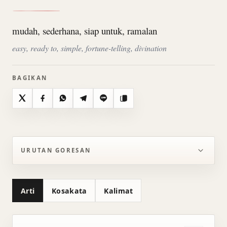
mudah, sederhana, siap untuk, ramalan
easy, ready to, simple, fortune-telling, divination
BAGIKAN
X
Facebook
WhatsApp
Telegram
Line
Salin
URUTAN GORESAN
Arti
Kosakata
Kalimat