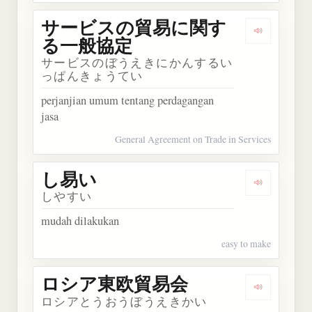
サービスの貿易に関す
Dengark
る一般協定
サービスのぼうえきにかんするい
っぱんきょうてい
perjanjian umum tentang perdagangan
jasa
General Agreement on Trade in Services
し易い
Dengarkan
しやすい
mudah dilakukan
easy to make
ロシア東欧貿易会
Dengarka
ロシアとうおうぼうえきかい