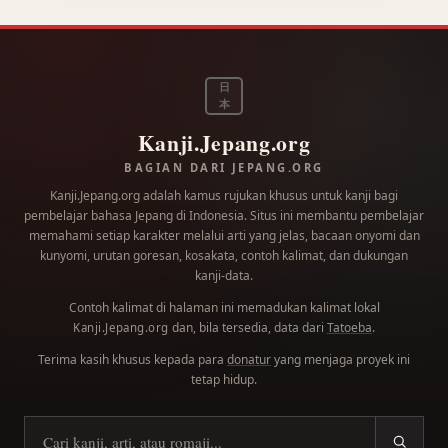
日
本
Kanji.Jepang.org
BAGIAN DARI JEPANG.ORG
Kanji.Jepang.org adalah kamus rujukan khusus untuk kanji bagi
pembelajar bahasa Jepang di Indonesia. Situs ini membantu pembelajar
memahami setiap karakter melalui arti yang jelas, bacaan onyomi dan
kunyomi, urutan goresan, kosakata, contoh kalimat, dan dukungan
kanji-data.
Contoh kalimat di halaman ini memadukan kalimat lokal
dan, bila tersedia, data dari
Tatoeba
.
Kanji.Jepang.org
Terima kasih khusus kepada para
donatur
yang menjaga proyek ini
tetap hidup.