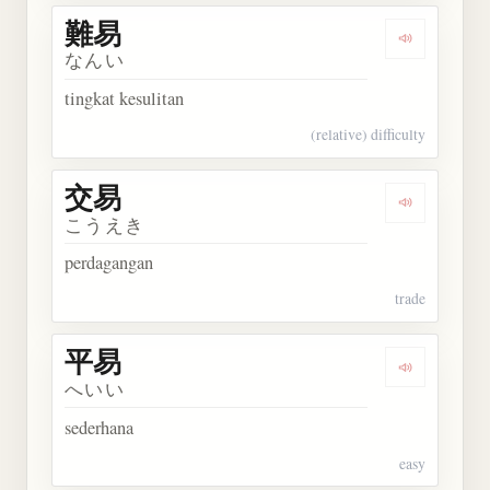
難易
Dengarkan 
なんい
tingkat kesulitan
(relative) difficulty
交易
Dengarkan 
こうえき
perdagangan
trade
平易
Dengarkan 
へいい
sederhana
easy