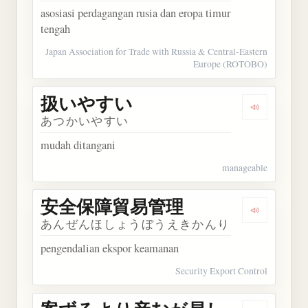
asosiasi perdagangan rusia dan eropa timur
tengah
Japan Association for Trade with Russia & Central-Eastern
Europe (ROTOBO)
扱いやすい
Dengarka
あつかいやすい
mudah ditangani
manageable
安全保障貿易管理
Dengarka
あんぜんほしょうぼうえきかんり
pengendalian ekspor keamanan
Security Export Control