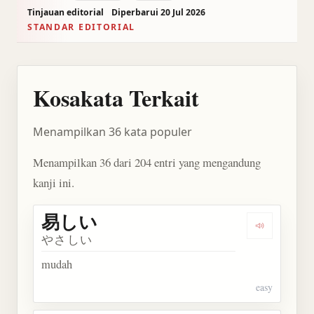
Tinjauan editorial
Diperbarui 20 Jul 2026
STANDAR EDITORIAL
Kosakata Terkait
Menampilkan 36 kata populer
Menampilkan 36 dari 204 entri yang mengandung
kanji ini.
易しい
Dengarkan
やさしい
mudah
easy