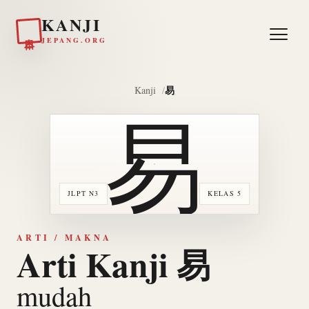
KANJI
日本
JEPANG.ORG
易
Kanji
易
JLPT N3
KELAS 5
ARTI / MAKNA
Arti Kanji 易
mudah