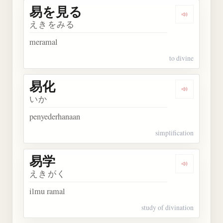
易を見る
Dengarkan
えきをみる
meramal
to divine
易化
Dengarkan 
いか
penyederhanaan
simplification
易学
Dengarkan 
えきがく
ilmu ramal
study of divination