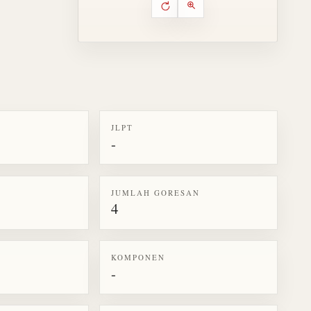
Putar ulang animasi
Kontrol animasi urutan goresa
Perbesar animasi
JLPT
-
k kanji 勿
JUMLAH GORESAN
4
KOMPONEN
-