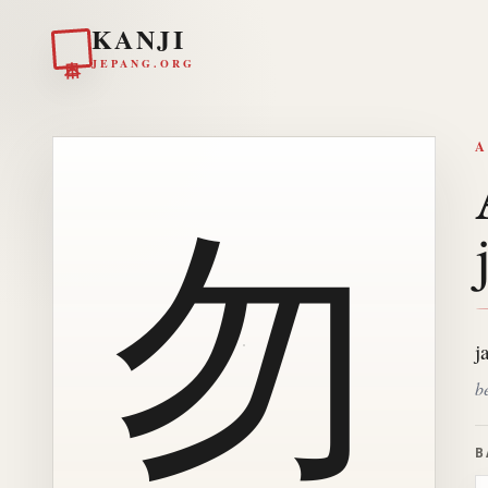
KANJI
日本
JEPANG.ORG
A
勿
j
b
B