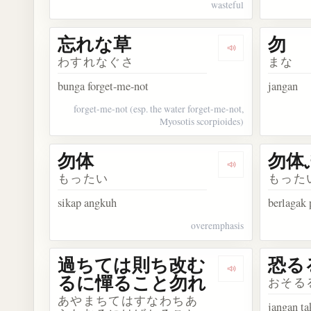
wasteful
忘れな草
勿
Dengarkan kos
わすれなぐさ
まな
bunga forget-me-not
jangan
forget-me-not (esp. the water forget-me-not,
Myosotis scorpioides)
勿体
勿体
Dengarkan kosa
もったい
もった
sikap angkuh
berlagak 
overemphasis
過ちては則ち改む
恐る
Dengarkan 
るに憚ること勿れ
おそる
あやまちてはすなわちあ
jangan ta