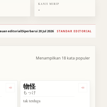
KANJI MIRIP
-
auan editorial
Diperbarui 20 Jul 2026
STANDAR EDITORIAL
Menampilkan 18 kata populer
物怪
Dengarkan kosakata もっけの幸い
Dengarkan kos
もっけ
tak terduga