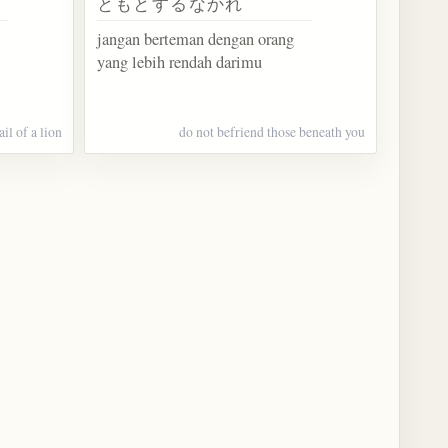
ともとするなかれ
jangan berteman dengan orang
yang lebih rendah darimu
ail of a lion
do not befriend those beneath you