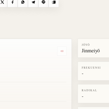
X
Facebook
WhatsApp
Telegram
Line
Salin
JŌYŌ
Jinmeiyō
Dengarkan semua bacaan untu
FREKUENSI
-
RADIKAL
-