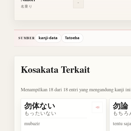
-
名乗り
kanji-data
Tatoeba
SUMBER
Kosakata Terkait
Menampilkan 18 dari 18 entri yang mengandung kanji ini
勿体ない
勿論
Dengarkan kos
もったいない
もちろ
mubazir
tentu saj