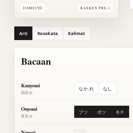
JINMEIYŌ
KANKEN PRE-1
Arti
Kosakata
Kalimat
Bacaan
Kunyomi
なか.れ
なし
訓読み
Onyomi
ブツ
ボツ
モチ
音読み
Nanori