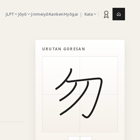
|
JLPT
Jōyō
Jinmeiyō
Kanken
Hyōgai
Kata
Statistik latihan
Jepang.or
URUTAN GORESAN