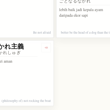
ごとなるなかれ
lebih baik jadi kepala ayam
daripada ekor sapi
Be not afraid
better be the head of a dog than the t
かれ主義
kosakata 己の欲せざる所は人に施す勿れ
Dengarkan kosakata 事なかれ主義
かれしゅぎ
ari aman
(philosophy of) not rocking the boat