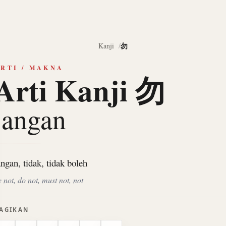
勿
Kanji
RTI / MAKNA
Arti Kanji 勿
jangan
angan, tidak, tidak boleh
e not, do not, must not, not
AGIKAN