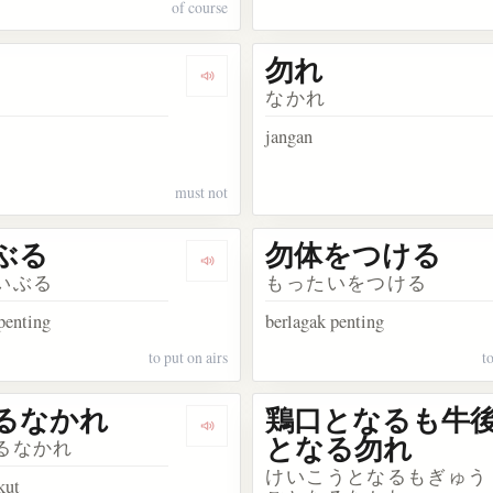
of course
勿れ
akata 忘れな草
Dengarkan kosakata 勿
なかれ
jangan
must not
ぶる
勿体をつける
kata 勿体
Dengarkan kosakata 勿体ぶる
いぶる
もったいをつける
penting
berlagak penting
to put on airs
t
るなかれ
鶏口となるも牛
kosakata 過ちては則ち改むるに憚ること勿れ
Dengarkan kosakata 恐るるなかれ
となる勿れ
るなかれ
けいこうとなるもぎゅう
kut