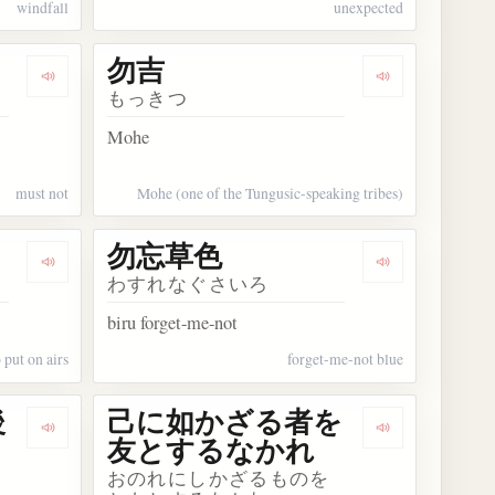
windfall
unexpected
勿吉
Dengarkan kosakata 勿れ
Dengarkan kos
もっきつ
Mohe
must not
Mohe (one of the Tungusic-speaking tribes)
勿忘草色
Dengarkan kosakata 勿体をつける
Dengarkan ko
わすれなぐさいろ
biru forget-me-not
o put on airs
forget-me-not blue
後
己に如かざる者を
Dengarkan kosakata 鶏口となるも牛後となる勿れ
Dengarkan
友とするなかれ
おのれにしかざるものを