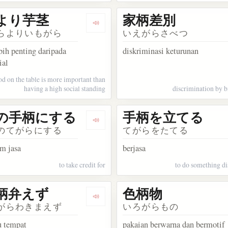
より芋茎
家柄差別
kata 烏柄杓
Dengarkan kosakata 家柄より芋茎
らよりいもがら
いえがらさべつ
ih penting daripada
diskriminasi keturunan
ial
od on the table is more important than
having a high social standing
discrimination by b
の手柄にする
手柄を立てる
akata 虎柄パンツ
Dengarkan kosakata 自分の手柄にする
のてがらにする
てがらをたてる
m jasa
berjasa
to take credit for
to do something di
柄弁えず
色柄物
kata 手柄話
Dengarkan kosakata 場所柄弁えず
がらわきまえず
いろがらもの
u tempat
pakaian berwarna dan bermotif