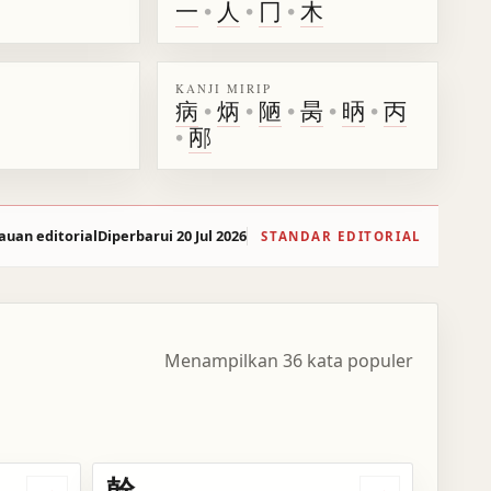
一
•
人
•
冂
•
木
KANJI MIRIP
病
•
炳
•
陋
•
昺
•
昞
•
丙
•
邴
auan editorial
Diperbarui 20 Jul 2026
STANDAR EDITORIAL
Menampilkan 36 kata populer
幹