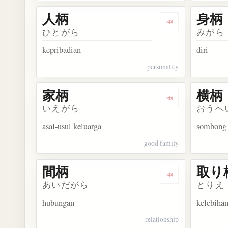
人柄
身柄
Dengarkan kosa
ひとがら
みがら
kepribadian
diri
personality
家柄
横柄
Dengarkan kosa
いえがら
おうへ
asal-usul keluarga
sombong
good family
間柄
取り
Dengarkan kosa
あいだがら
とりえ
hubungan
kelebiha
relationship