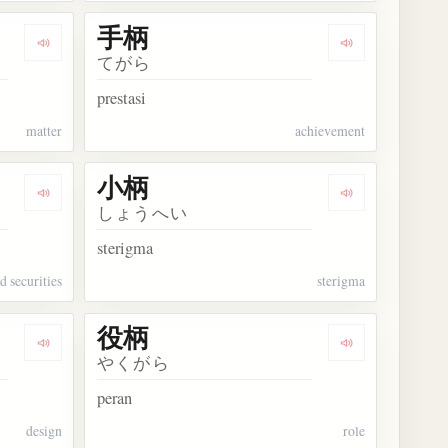
手柄
Dengarkan kosakata 事柄
Dengarkan kos
てがら
prestasi
matter
achievement
小柄
Dengarkan kosakata 銘柄
Dengarkan kos
しょうへい
sterigma
d securities
sterigma
役柄
Dengarkan kosakata 図柄
Dengarkan kos
やくがら
peran
design
role