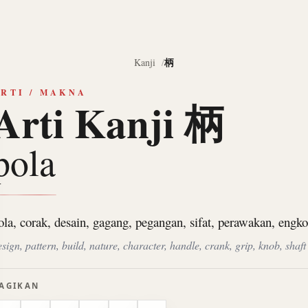
柄
Kanji
RTI / MAKNA
Arti Kanji 柄
pola
ola, corak, desain, gagang, pegangan, sifat, perawakan, engko
esign, pattern, build, nature, character, handle, crank, grip, knob, shaft
AGIKAN