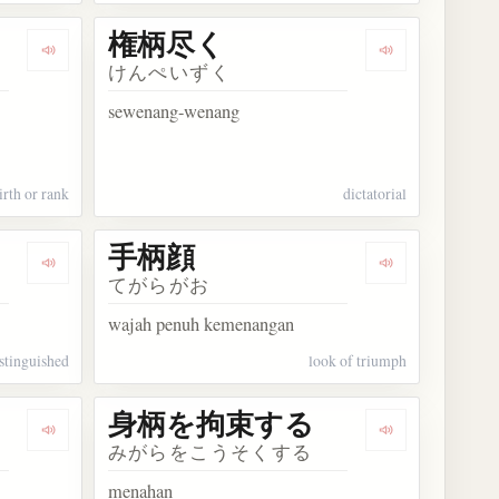
権柄尽く
Dengarkan kosakata 家柄差別
Dengarkan ko
けんぺいずく
sewenang-wenang
irth or rank
dictatorial
手柄顔
Dengarkan kosakata 手柄を立てる
Dengarkan ko
てがらがお
wajah penuh kemenangan
stinguished
look of triumph
身柄を拘束する
Dengarkan kosakata 色柄物
Dengarkan 
みがらをこうそくする
menahan