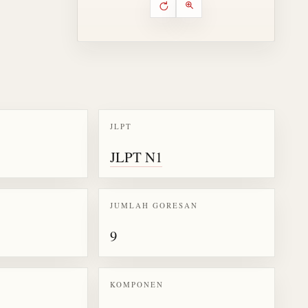
Putar ulang animasi
Kontrol animasi urutan goresa
Perbesar animasi
JLPT
k kanji 柄
JLPT N1
JUMLAH GORESAN
9
KOMPONEN