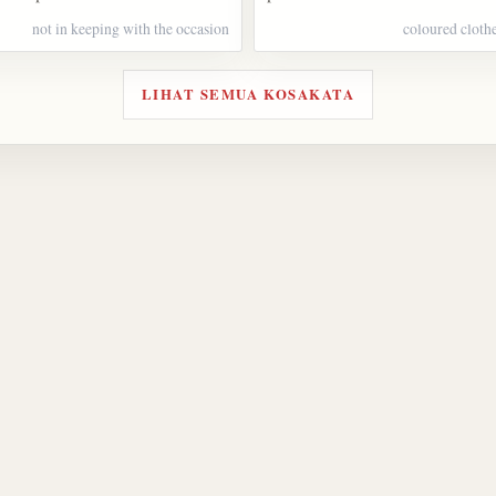
not in keeping with the occasion
coloured cloth
LIHAT SEMUA KOSAKATA