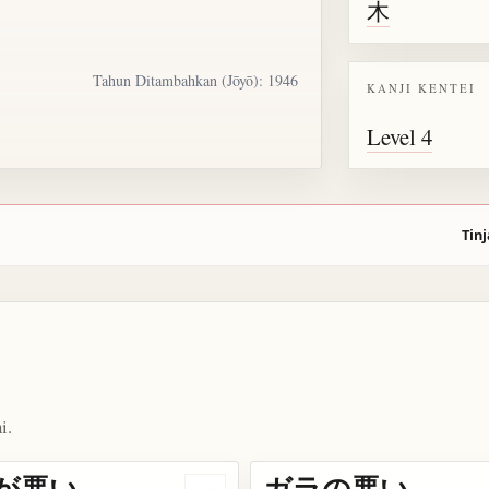
木
Tahun Ditambahkan (Jōyō): 1946
KANJI KENTEI
Level 4
Tinj
i.
が悪い
ガラの悪い