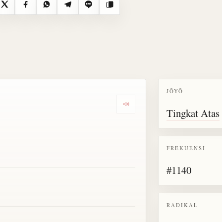
X
Facebook
WhatsApp
Telegram
Line
Salin
JŌYŌ
Dengarkan semua bacaan untu
Tingkat Atas
FREKUENSI
#1140
RADIKAL