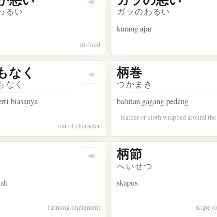
ata 柄
Dengarkan kosakata ガラが悪い
わるい
ガラのわるい
kurang ajar
ill-bred
もなく
柄巻
akata 柄にもない
Dengarkan kosakata 柄にもなく
もなく
つかまき
erti biasanya
balutan gagang pedang
leather or cloth wrapped around the
out of character
柄節
kata 柄杓
Dengarkan kosakata 柄振
へいせつ
nah
skapus
farming implement
scape (o