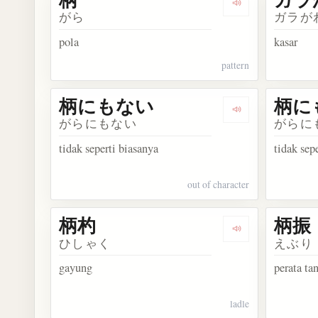
Dengarkan kosak
がら
ガラが
pola
kasar
pattern
柄にもない
柄に
Dengarkan kos
がらにもない
がらに
tidak seperti biasanya
tidak sep
out of character
柄杓
柄振
Dengarkan kosa
ひしゃく
えぶり
gayung
perata ta
ladle