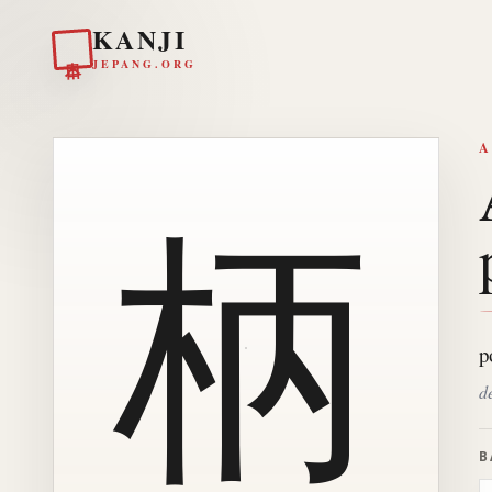
KANJI
日本
JEPANG.ORG
A
柄
p
d
B