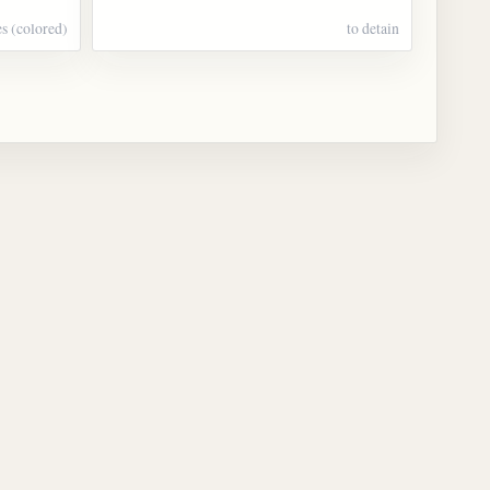
es (colored)
to detain