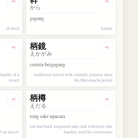
Dengarkan kosakata ガラの悪い
Dengarkan kos
から
gagang
ill-bred
handle
柄鏡
Dengarkan kosakata 柄巻
Dengarkan kos
えかがみ
cermin bergagang
 handle of a
traditional mirror with a handle, popular since
sword
the Muromachi period
柄樽
Dengarkan kosakata 柄節
Dengarkan kos
えだる
tong sake upacara
red and black lacquered sake cask with horn-like
f an insect)
handles, used for ceremonies