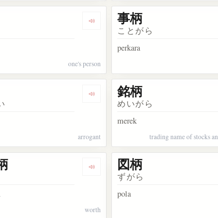
事柄
kata 人柄
Dengarkan kosakata 身柄
ことがら
perkara
one's person
銘柄
kata 家柄
Dengarkan kosakata 横柄
い
めいがら
merek
arrogant
trading name of stocks an
柄
図柄
kata 間柄
Dengarkan kosakata 取り柄
ずがら
n
pola
worth