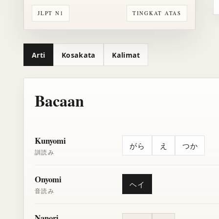
JLPT N1
TINGKAT ATAS
Arti
Kosakata
Kalimat
Bacaan
Kunyomi
がら
え
つか
訓読み
Onyomi
ヘイ
音読み
Nanori