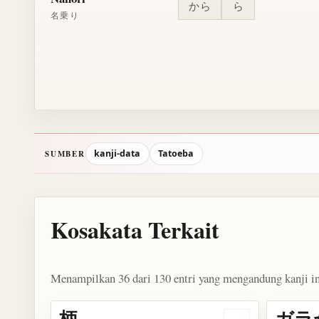
から
ら
名乗り
kanji-data
Tatoeba
SUMBER
Kosakata Terkait
Menampilkan 36 dari 130 entri yang mengandung kanji in
柄
ガラ