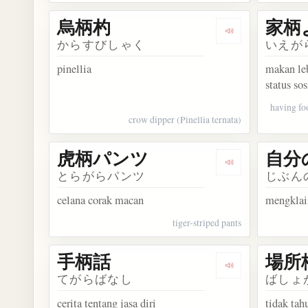
烏柄杓
家柄
Dengarkan kosa
からすびしゃく
いえが
pinellia
makan leb
status sos
having fo
crow dipper (Pinellia ternata)
虎柄パンツ
自分
Dengarkan kos
とらがらパンツ
じぶん
celana corak macan
mengklai
tiger-striped pants
手柄話
場所
Dengarkan kosa
てがらばなし
ばしょ
cerita tentang jasa diri
tidak tah