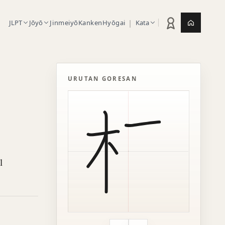
|
JLPT
Jōyō
Jinmeiyō
Kanken
Hyōgai
Kata
Statistik latihan
Jepang.or
URUTAN GORESAN
l