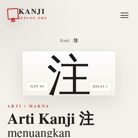
KANJI
日本
JEPANG.ORG
注
Kanji
注
JLPT N4
KELAS 3
ARTI / MAKNA
Arti Kanji 注
menuangkan