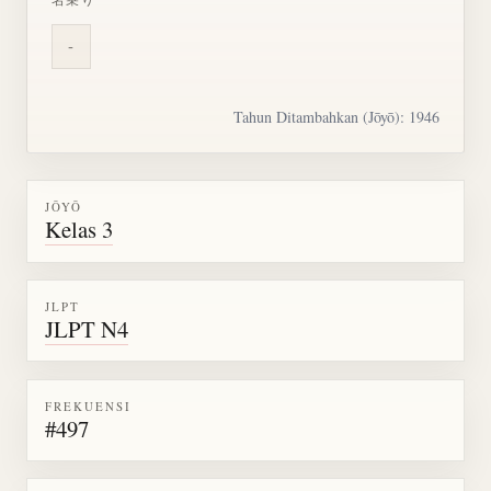
-
Tahun Ditambahkan (Jōyō): 1946
JŌYŌ
Kelas 3
JLPT
JLPT N4
FREKUENSI
#497