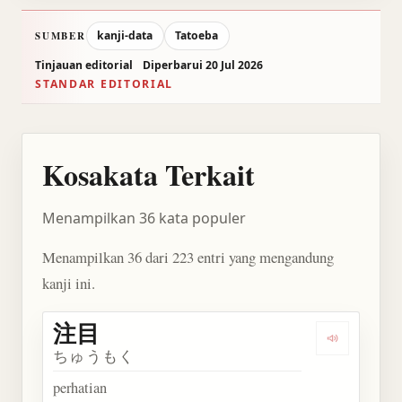
kanji-data
Tatoeba
SUMBER
Tinjauan editorial
Diperbarui 20 Jul 2026
STANDAR EDITORIAL
Kosakata Terkait
Menampilkan 36 kata populer
Menampilkan 36 dari 223 entri yang mengandung
kanji ini.
注目
Dengarkan 
ちゅうもく
perhatian