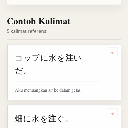
Contoh Kalimat
5 kalimat referensi
注
コップに水を
い
Denga
だ。
Aku menuangkan air ke dalam gelas.
注
畑に水を
ぐ。
Dengar