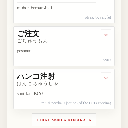
mohon berhati-hati
please be careful
ご注文
Dengarkan
ごちゅうもん
pesanan
order
ハンコ注射
Dengarka
はんこちゅうしゃ
suntikan BCG
multi-needle injection (of the BCG vaccine)
LIHAT SEMUA KOSAKATA