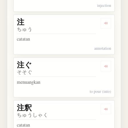
injection
注
Dengarkan 
ちゅう
catatan
annotation
注ぐ
Dengarkan 
そそぐ
menuangkan
to pour (into)
注釈
Dengarkan 
ちゅうしゃく
catatan