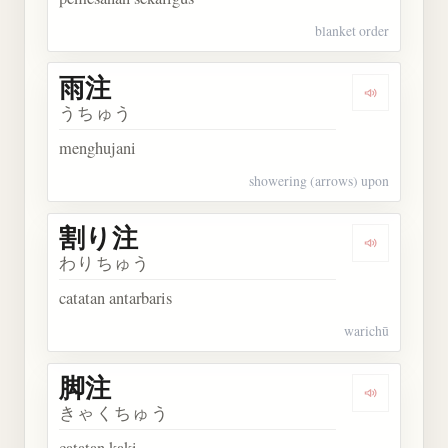
blanket order
雨注
Dengarkan 
うちゅう
menghujani
showering (arrows) upon
割り注
Dengarkan
わりちゅう
catatan antarbaris
warichū
脚注
Dengarkan 
きゃくちゅう
catatan kaki