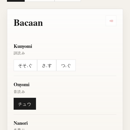
Bacaan
Dengarkan
Kunyomi
訓読み
そそ.ぐ
さ.す
つ.ぐ
Onyomi
音読み
チュウ
Nanori
名乗り