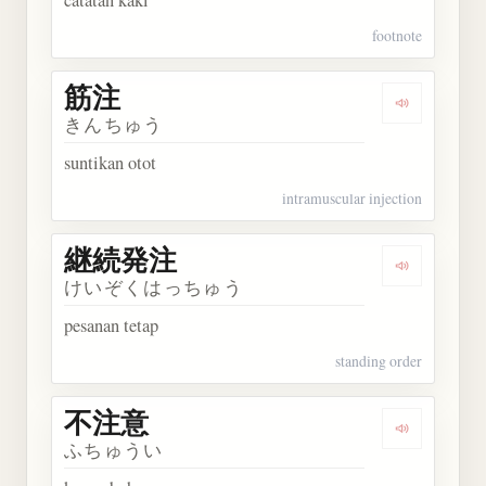
footnote
筋注
Dengarkan 
きんちゅう
suntikan otot
intramuscular injection
継続発注
Dengarkan
けいぞくはっちゅう
pesanan tetap
standing order
不注意
Dengarkan
ふちゅうい