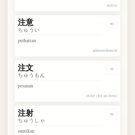
notice
注意
Dengarkan 
ちゅうい
perhatian
admonishment
注文
Dengarkan 
ちゅうもん
pesanan
order (for an item)
注射
Dengarkan 
ちゅうしゃ
suntikan