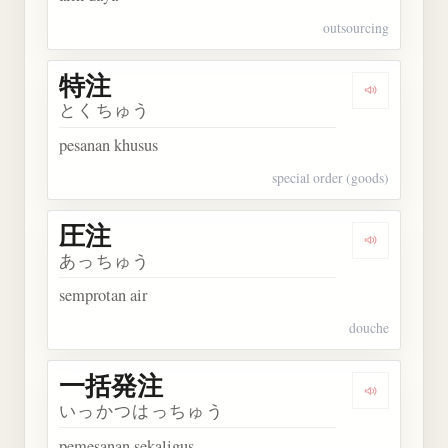
outsourcing
特注
Dengarkan 
とくちゅう
pesanan khusus
special order (goods)
圧注
Dengarkan 
あっちゅう
semprotan air
douche
一括発注
Dengarkan
いっかつはっちゅう
pemesanan sekaligus