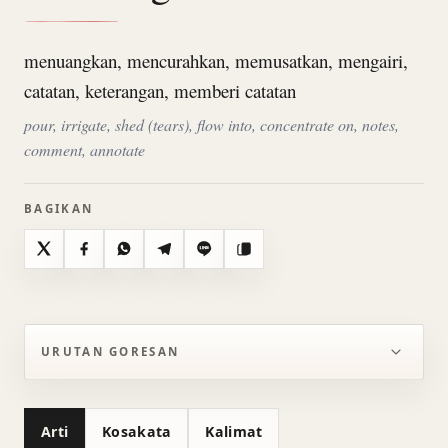
menuangkan, mencurahkan, memusatkan, mengairi,
catatan, keterangan, memberi catatan
pour, irrigate, shed (tears), flow into, concentrate on, notes,
comment, annotate
BAGIKAN
X
Facebook
WhatsApp
Telegram
Line
Salin
URUTAN GORESAN
Arti
Kosakata
Kalimat