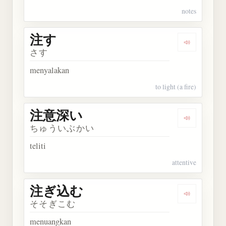
notes
注す
Dengarkan 
さす
menyalakan
to light (a fire)
注意深い
Dengarkan
ちゅういぶかい
teliti
attentive
注ぎ込む
Dengarkan
そそぎこむ
menuangkan