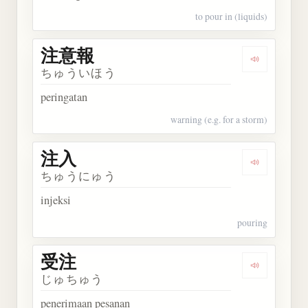
to pour in (liquids)
注意報
Dengarkan
ちゅういほう
peringatan
warning (e.g. for a storm)
注入
Dengarkan 
ちゅうにゅう
injeksi
pouring
受注
Dengarkan 
じゅちゅう
penerimaan pesanan