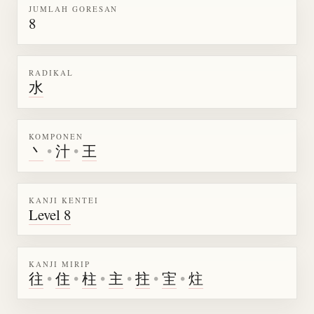
JUMLAH GORESAN
8
RADIKAL
水
KOMPONEN
丶
•
汁
•
王
KANJI KENTEI
Level 8
KANJI MIRIP
往
•
住
•
柱
•
主
•
拄
•
宔
•
炷