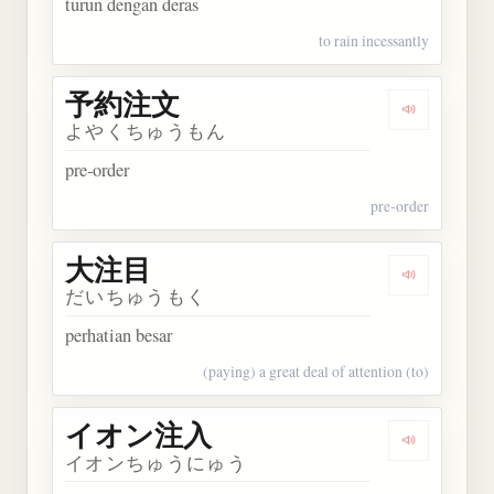
turun dengan deras
to rain incessantly
予約注文
Dengarkan
よやくちゅうもん
pre-order
pre-order
大注目
Dengarkan
だいちゅうもく
perhatian besar
(paying) a great deal of attention (to)
イオン注入
Dengarka
イオンちゅうにゅう