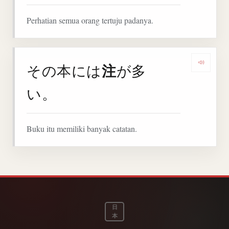
Perhatian semua orang tertuju padanya.
注
その本には
が多
Denga
い。
Buku itu memiliki banyak catatan.
日
本