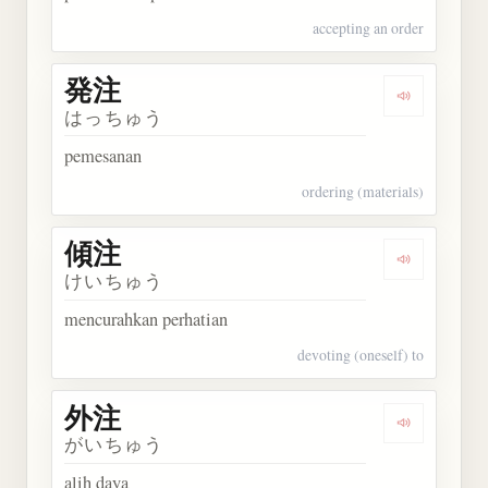
accepting an order
発注
Dengarkan 
はっちゅう
pemesanan
ordering (materials)
傾注
Dengarkan 
けいちゅう
mencurahkan perhatian
devoting (oneself) to
外注
Dengarkan 
がいちゅう
alih daya