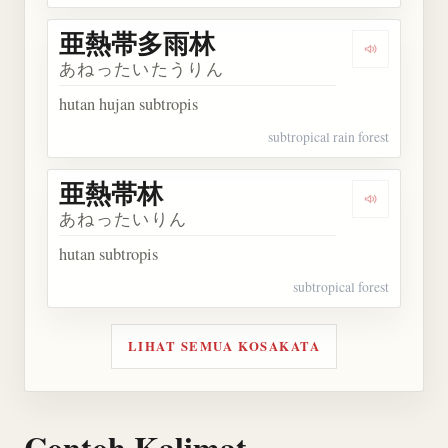
亜熱帯多雨林
Dengarka
あねったいたうりん
hutan hujan subtropis
subtropical rain forest
亜熱帯林
Dengarkan
あねったいりん
hutan subtropis
subtropical forest
LIHAT SEMUA KOSAKATA
Contoh Kalimat