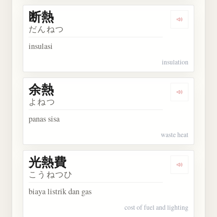
断熱
Dengarkan 
だんねつ
insulasi
insulation
余熱
Dengarkan 
よねつ
panas sisa
waste heat
光熱費
Dengarkan
こうねつひ
biaya listrik dan gas
cost of fuel and lighting