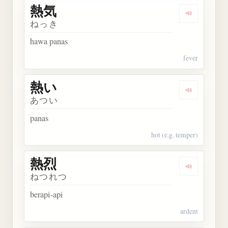
熱気
Dengarkan 
ねっき
hawa panas
fever
熱い
Dengarkan 
あつい
panas
hot (e.g. temper)
熱烈
Dengarkan 
ねつれつ
berapi-api
ardent