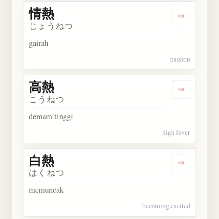
情熱
Dengarkan 
じょうねつ
gairah
passion
高熱
Dengarkan 
こうねつ
demam tinggi
high fever
白熱
Dengarkan 
はくねつ
memuncak
becoming excited