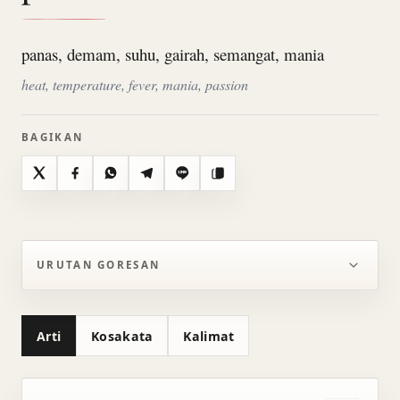
panas, demam, suhu, gairah, semangat, mania
heat, temperature, fever, mania, passion
BAGIKAN
X
Facebook
WhatsApp
Telegram
Line
Salin
URUTAN GORESAN
Arti
Kosakata
Kalimat