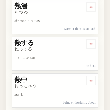
熱湯
Dengarkan 
あつゆ
air mandi panas
warmer than usual bath
熱する
Dengarkan
ねっする
memanaskan
to heat
熱中
Dengarkan 
ねっちゅう
asyik
being enthusiastic about