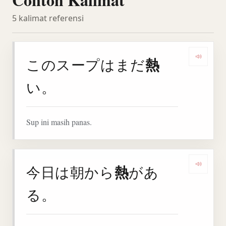
5 kalimat referensi
熱
このスープはまだ
Denga
い。
Sup ini masih panas.
熱
今日は朝から
があ
Denga
る。