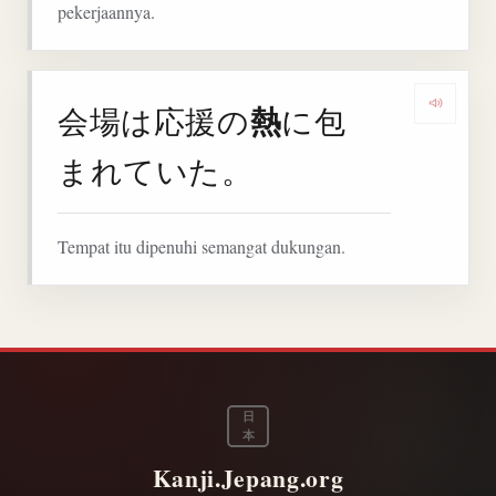
pekerjaannya.
熱
会場は応援の
に包
Denga
まれていた。
Tempat itu dipenuhi semangat dukungan.
日
本
Kanji.Jepang.org