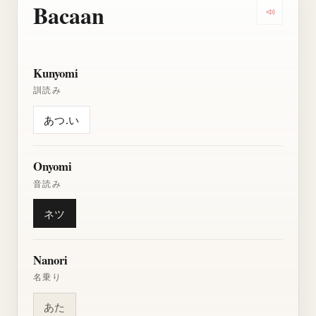
Bacaan
Dengarkan
Kunyomi
訓読み
あつ.い
Onyomi
音読み
ネツ
Nanori
名乗り
あた