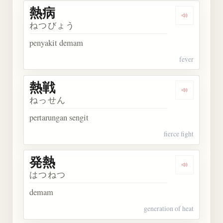
熱病
Dengarkan 
ねつびょう
penyakit demam
fever
熱戦
Dengarkan 
ねっせん
pertarungan sengit
fierce fight
発熱
Dengarkan 
はつねつ
demam
generation of heat