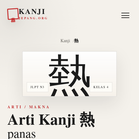
KANJI
日本
JEPANG.ORG
熱
Kanji
熱
JLPT N3
KELAS 4
ARTI / MAKNA
Arti Kanji 熱
panas