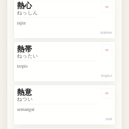
熱心
Dengarkan 
ねっしん
rajin
zealous
熱帯
Dengarkan 
ねったい
tropis
tropics
熱意
Dengarkan 
ねつい
semangat
zeal