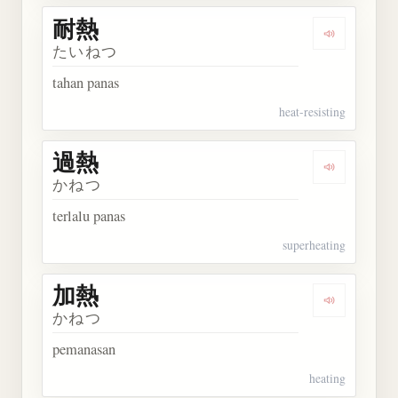
耐熱
Dengarkan 
たいねつ
tahan panas
heat-resisting
過熱
Dengarkan 
かねつ
terlalu panas
superheating
加熱
Dengarkan 
かねつ
pemanasan
heating