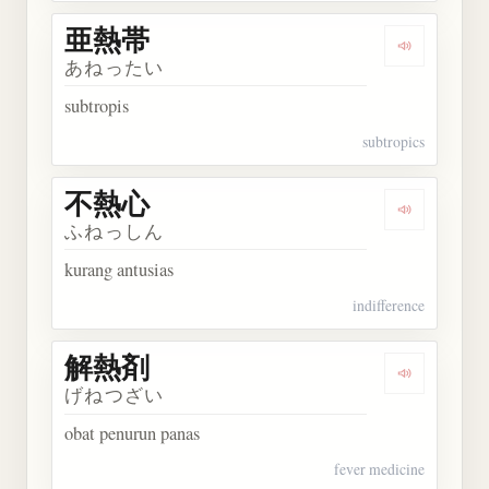
亜熱帯
Dengarkan
あねったい
subtropis
subtropics
不熱心
Dengarkan
ふねっしん
kurang antusias
indifference
解熱剤
Dengarkan
げねつざい
obat penurun panas
fever medicine