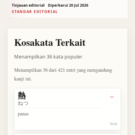
Tinjauan editorial
Diperbarui 20 Jul 2026
STANDAR EDITORIAL
Kosakata Terkait
Menampilkan 36 kata populer
Menampilkan 36 dari 421 entri yang mengandung
kanji ini.
熱
Dengarkan 
ねつ
panas
heat