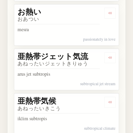
お熱い
Dengarkan
おあつい
mesra
passionately in love
亜熱帯ジェット気流
Dengark
あねったいジェットきりゅう
arus jet subtropis
subtropical jet stream
亜熱帯気候
Dengarka
あねったいきこう
iklim subtropis
subtropical climate