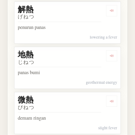
解熱
Dengarkan 
げねつ
penurun panas
lowering a fever
地熱
Dengarkan 
じねつ
panas bumi
geothermal energy
微熱
Dengarkan 
びねつ
demam ringan
slight fever