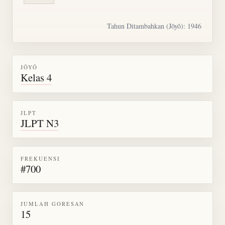
Tahun Ditambahkan (Jōyō): 1946
JŌYŌ
Kelas 4
JLPT
JLPT N3
FREKUENSI
#700
JUMLAH GORESAN
15