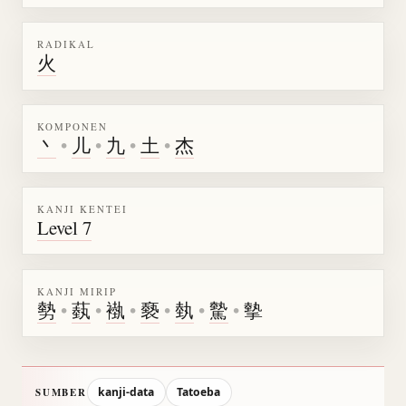
RADIKAL
火
KOMPONEN
丶
•
儿
•
九
•
土
•
杰
KANJI KENTEI
Level 7
KANJI MIRIP
勢
•
蓺
•
褹
•
褻
•
埶
•
驇
•
摰
kanji-data
Tatoeba
SUMBER