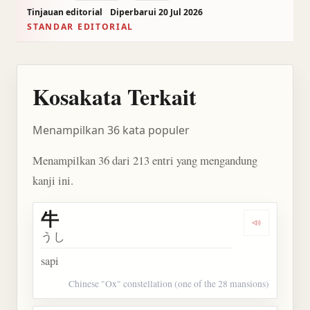
Tinjauan editorial
Diperbarui 20 Jul 2026
STANDAR EDITORIAL
Kosakata Terkait
Menampilkan 36 kata populer
Menampilkan 36 dari 213 entri yang mengandung
kanji ini.
牛
Dengarkan 
うし
sapi
Chinese "Ox" constellation (one of the 28 mansions)