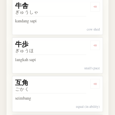
牛舎
Dengarkan 
ぎゅうしゃ
kandang sapi
cow shed
牛歩
Dengarkan 
ぎゅうほ
langkah sapi
snail's pace
互角
Dengarkan 
ごかく
seimbang
equal (in ability)