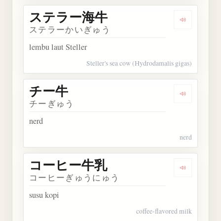
ステラー海牛
Dengarka
ステラーかいぎゅう
lembu laut Steller
Steller's sea cow (Hydrodamalis gigas)
チー牛
Dengarkan
チーぎゅう
nerd
nerd
コーヒー牛乳
Dengarka
コーヒーぎゅうにゅう
susu kopi
coffee-flavored milk