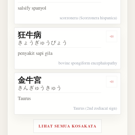
salsify spanyol
scorzonera (Scorzonera hispanica)
狂牛病
Dengarkan
きょうぎゅうびょう
penyakit sapi gila
bovine spongiform encephalopathy
金牛宮
Dengarkan
きんぎゅうきゅう
Taurus
Taurus (2nd zodiacal sign)
LIHAT SEMUA KOSAKATA