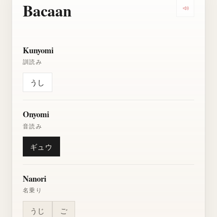
Bacaan
Dengarkan
Kunyomi
訓読み
うし
Onyomi
音読み
ギュウ
Nanori
名乗り
うじ
ご