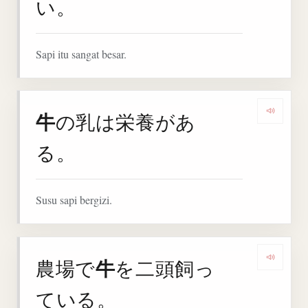
い。
Sapi itu sangat besar.
牛
の乳は栄養があ
Denga
る。
Susu sapi bergizi.
牛
農場で
を二頭飼っ
Denga
ている。