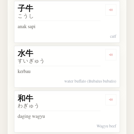
子牛
Dengarkan 
こうし
anak sapi
calf
水牛
Dengarkan 
すいぎゅう
kerbau
water buffalo (Bubalus bubalis)
和牛
Dengarkan 
わぎゅう
daging wagyu
Wagyu beef