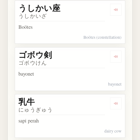
うしかい座
Dengarka
うしかいざ
Boötes
Boötes (constellation)
ゴボウ剣
Dengarkan
ゴボウけん
bayonet
bayonet
乳牛
Dengarkan 
にゅうぎゅう
sapi perah
dairy cow