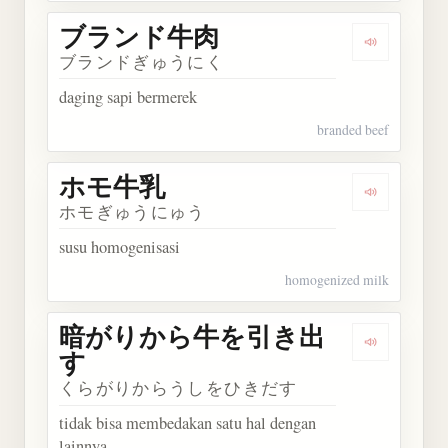
ブランド牛肉
Dengarka
ブランドぎゅうにく
daging sapi bermerek
branded beef
ホモ牛乳
Dengarkan
ホモぎゅうにゅう
susu homogenisasi
homogenized milk
暗がりから牛を引き出
Dengark
す
くらがりからうしをひきだす
tidak bisa membedakan satu hal dengan
lainnya