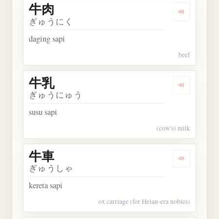
牛肉
Dengarkan 
ぎゅうにく
daging sapi
beef
牛乳
Dengarkan 
ぎゅうにゅう
susu sapi
(cow's) milk
牛車
Dengarkan 
ぎゅうしゃ
kereta sapi
ox carriage (for Heian-era nobles)