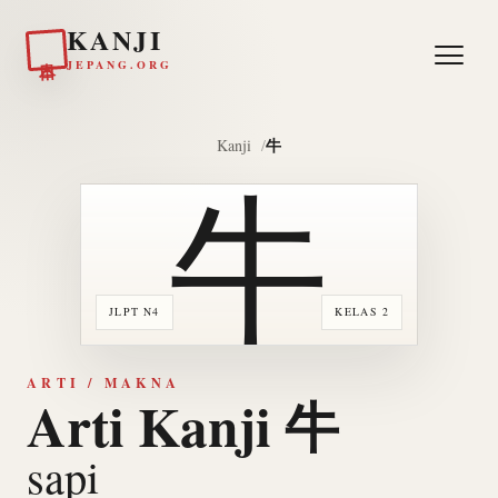
KANJI
日本
JEPANG.ORG
牛
Kanji
牛
JLPT N4
KELAS 2
ARTI / MAKNA
Arti Kanji 牛
sapi