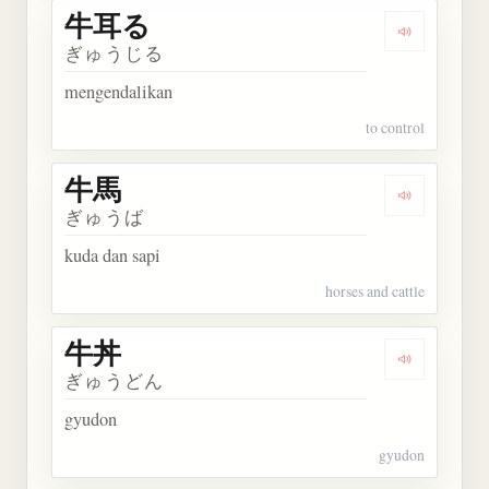
牛耳る
Dengarkan
ぎゅうじる
mengendalikan
to control
牛馬
Dengarkan 
ぎゅうば
kuda dan sapi
horses and cattle
牛丼
Dengarkan 
ぎゅうどん
gyudon
gyudon