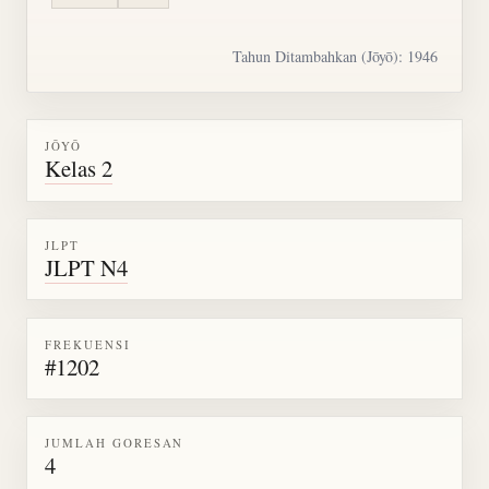
Tahun Ditambahkan (Jōyō): 1946
JŌYŌ
Kelas 2
JLPT
JLPT N4
FREKUENSI
#1202
JUMLAH GORESAN
4