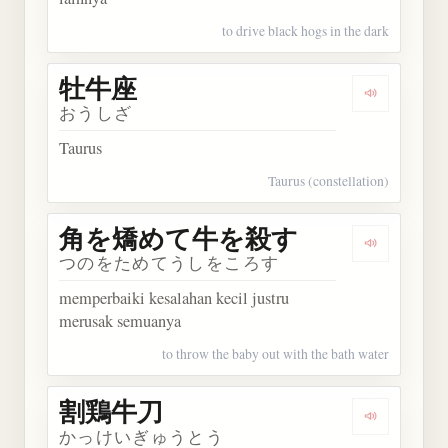
to drive black hogs in the dark
牡牛座
Dengarkan
おうしざ
Taurus
Taurus (constellation)
角を矯めて牛を殺す
Dengark
つのをためてうしをころす
memperbaiki kesalahan kecil justru
merusak semuanya
to throw the baby out with the bath water
割鶏牛刀
Dengarkan
かっけいぎゅうとう