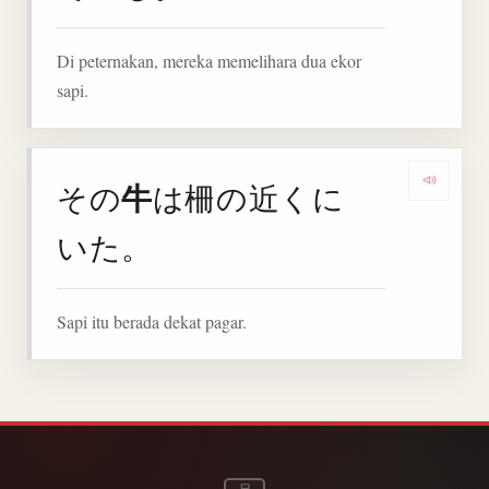
Di peternakan, mereka memelihara dua ekor
sapi.
牛
その
は柵の近くに
Denga
いた。
Sapi itu berada dekat pagar.
日