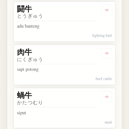
闘牛
Dengarkan 
とうぎゅう
adu banteng
fighting bull
肉牛
Dengarkan 
にくぎゅう
sapi potong
beef cattle
蝸牛
Dengarkan 
かたつむり
siput
snail