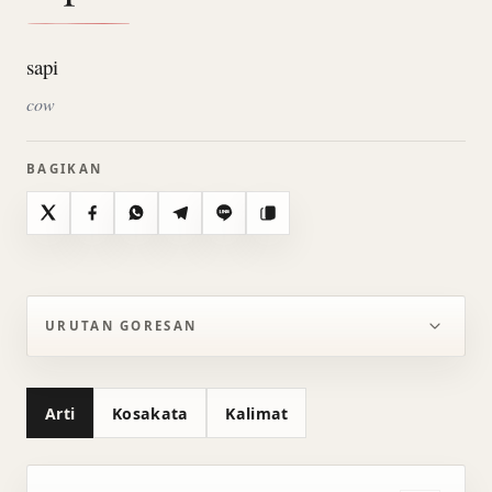
sapi
cow
BAGIKAN
X
Facebook
WhatsApp
Telegram
Line
Salin
URUTAN GORESAN
Arti
Kosakata
Kalimat