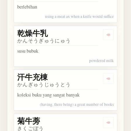
berlebihan
using a meat ax when a knife would suffice
乾燥牛乳
Dengarkan
かんそうぎゅうにゅう
susu bubuk
powdered milk
汗牛充棟
Dengarkan
かんぎゅうじゅうとう
koleksi buku yang sangat banyak
(having, there being) a great number of books
菊牛蒡
Dengarkan
きくごぼう