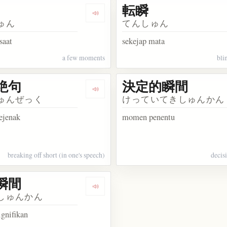
転瞬
kata 一瞬
Dengarkan kosakata 数瞬
ゅん
てんしゅん
saat
sekejap mata
a few moments
bli
絶句
決定的瞬間
kata 一瞬間
Dengarkan kosakata 一瞬絶句
ゅんぜっく
けっていてきしゅんかん
ejenak
momen penentu
breaking off short (in one's speech)
decis
瞬間
osakata 全国瞬時警報システム
Dengarkan kosakata 有意瞬間
しゅんかん
gnifikan