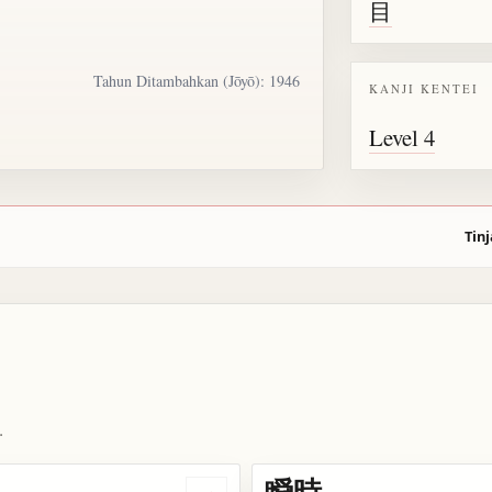
目
Tahun Ditambahkan (Jōyō): 1946
KANJI KENTEI
Level 4
Tinj
.
瞬時