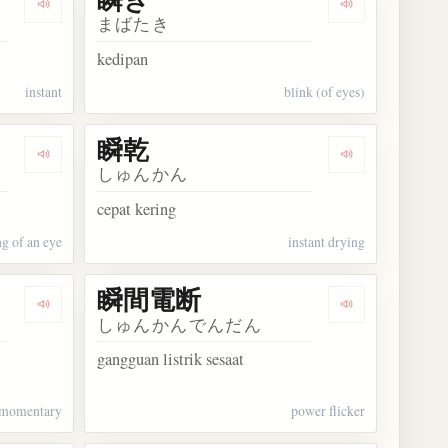
Dengarkan kosakata 瞬時
Dengarkan kos
まばたき
kedipan
instant
blink (of eyes)
瞬乾
Dengarkan kosakata 瞬く間に
Dengarkan kos
しゅんかん
cepat kering
ng of an eye
instant drying
瞬間電断
Dengarkan kosakata 瞬間的
Dengarkan ko
しゅんかんでんだん
gangguan listrik sesaat
momentary
power flicker