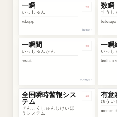
一瞬
数瞬
Dengarkan kosa
いっしゅん
すうし
sekejap
beberapa 
instant
一瞬間
一瞬
Dengarkan kosa
いっしゅんかん
いっし
sesaat
terdiam s
moment
全国瞬時警報シス
有意
Dengarkan k
テム
ゆうい
ぜんこくしゅんじけいほ
momen si
うシステム