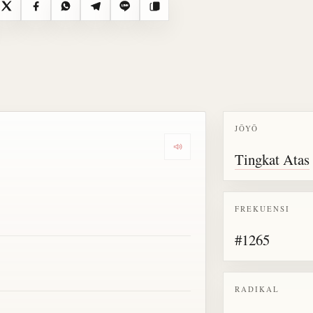
X
Facebook
WhatsApp
Telegram
Line
Salin
JŌYŌ
Dengarkan semua bacaan untu
Tingkat Atas
FREKUENSI
#1265
RADIKAL