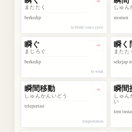
Dengarkan kosa
またたく
しゅん
berkedip
momen
to blink (one's eyes)
瞬ぐ
瞬く
Dengarkan kosa
まじろぐ
またた
berkedip
sekejap 
to wink
瞬間移動
瞬間
Dengarkan kos
しゅんかんいどう
しゅん
い
teleportasi
lem insta
teleportation