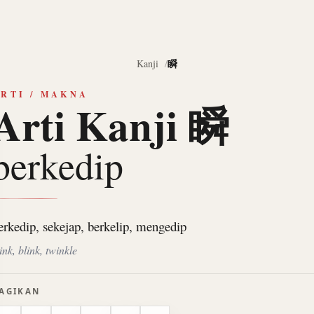
瞬
Kanji
RTI / MAKNA
Arti Kanji 瞬
berkedip
erkedip, sekejap, berkelip, mengedip
ink, blink, twinkle
AGIKAN