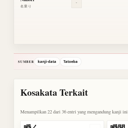
-
名乗り
kanji-data
Tatoeba
SUMBER
Kosakata Terkait
Menampilkan 22 dari 36 entri yang mengandung kanji ini
瞬く
瞬間