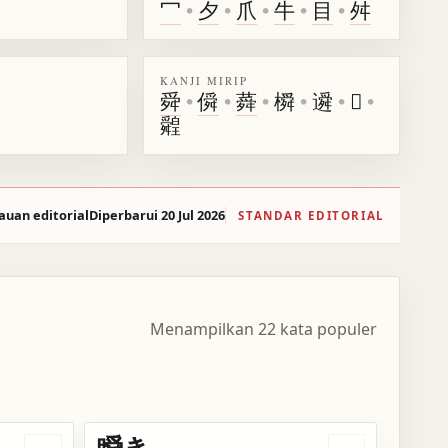
冖
•
夕
•
爪
•
牛
•
目
•
舛
KANJI MIRIP
舜
•
僢
•
蕣
•
橓
•
䢬
•
𤯷
•
䑟
auan editorial
Diperbarui 20 Jul 2026
STANDAR EDITORIAL
Menampilkan 22 kata populer
瞬き