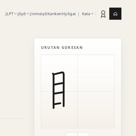
|
JLPT
Jōyō
Jinmeiyō
Kanken
Hyōgai
Kata
Statistik latihan
Jepang.or
URUTAN GORESAN