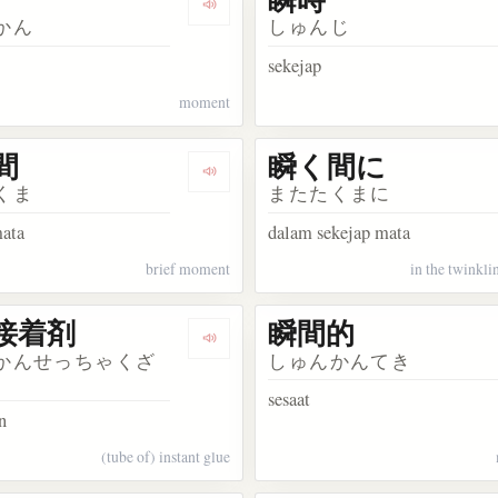
kata 瞬く
Dengarkan kosakata 瞬間
かん
しゅんじ
sekejap
moment
間
瞬く間に
kata 瞬ぐ
Dengarkan kosakata 瞬く間
くま
またたくまに
mata
dalam sekejap mata
brief moment
in the twinkli
接着剤
瞬間的
akata 瞬間移動
Dengarkan kosakata 瞬間接着剤
かんせっちゃくざ
しゅんかんてき
sesaat
n
(tube of) instant glue