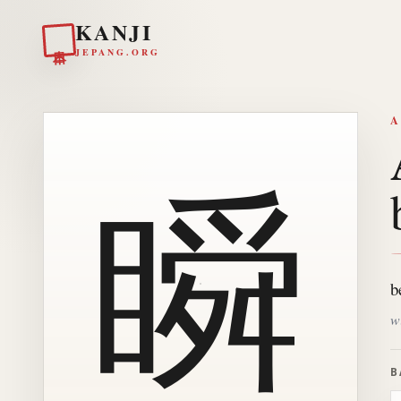
KANJI
日本
JEPANG.ORG
A
瞬
b
w
B