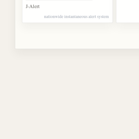
J-Alert
nationwide instantaneous alert system