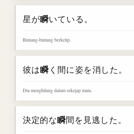
瞬
星が
いている。
Bintang-bintang berkelip.
瞬
彼は
く間に姿を消した。
Dia menghilang dalam sekejap mata.
瞬
決定的な
間を見逃した。