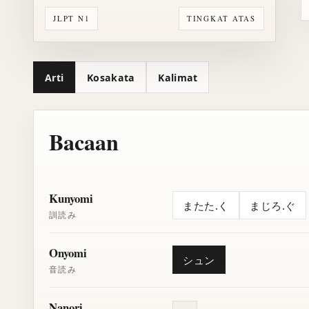
JLPT N1
TINGKAT ATAS
Arti
Kosakata
Kalimat
Bacaan
Kunyomi
またた.く
まじろ.ぐ
訓読み
Onyomi
シュン
音読み
Nanori