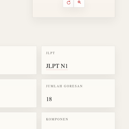
Putar ulang animasi
Kontrol animasi urutan goresa
Perbesar animasi
JLPT
k kanji 瞬
JLPT N1
JUMLAH GORESAN
18
KOMPONEN