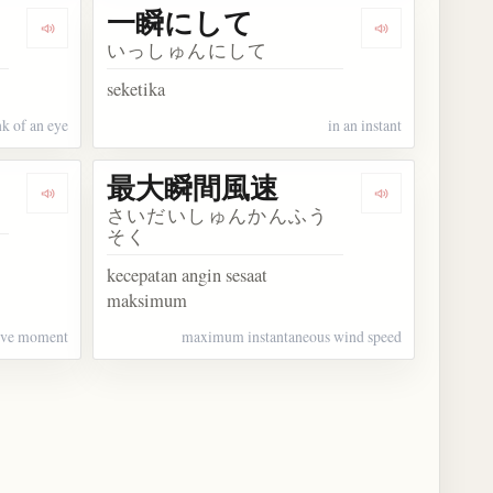
一瞬にして
Dengarkan kosakata 転瞬
Dengarkan k
いっしゅんにして
seketika
nk of an eye
in an instant
最大瞬間風速
Dengarkan kosakata 決定的瞬間
Dengarkan k
さいだいしゅんかんふう
そく
kecepatan angin sesaat
maksimum
ive moment
maximum instantaneous wind speed