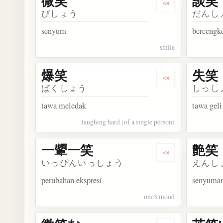
微笑
談笑
Dengarkan kosa
びしょう
だんし
senyum
bercengk
smile
爆笑
失笑
Dengarkan kosa
ばくしょう
しっし
tawa meledak
tawa geli
laughing hard (of a single person)
一顰一笑
艶笑
Dengarkan kos
いっぴんいっしょう
えんし
perubahan ekspresi
senyuma
one's mood