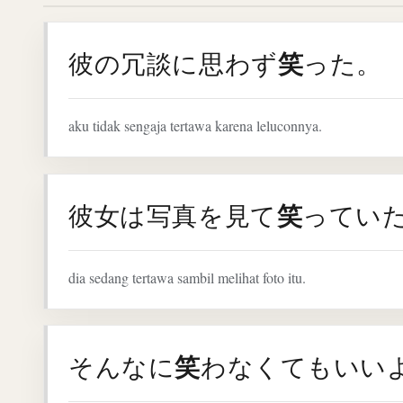
笑
彼の冗談に思わず
った。
aku tidak sengaja tertawa karena leluconnya.
笑
彼女は写真を見て
ってい
dia sedang tertawa sambil melihat foto itu.
笑
そんなに
わなくてもいい