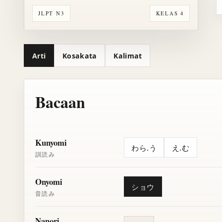
JLPT N3
KELAS 4
Arti
Kosakata
Kalimat
Bacaan
Kunyomi
わら.う
え.む
訓読み
Onyomi
ショウ
音読み
Nanori