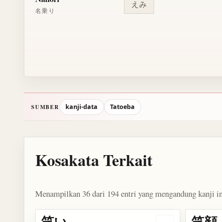
えみ
名乗り
kanji-data
Tatoeba
SUMBER
Kosakata Terkait
Menampilkan 36 dari 194 entri yang mengandung kanji in
笑い
笑顔