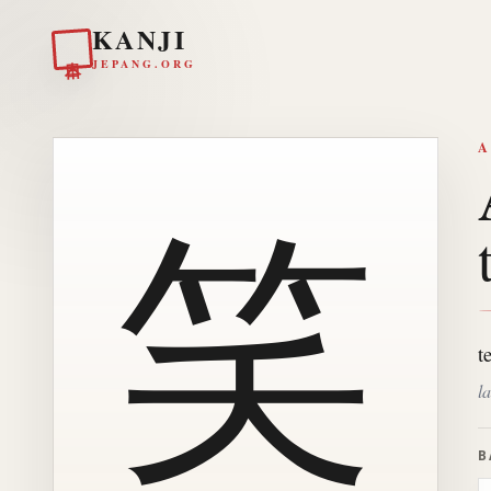
KANJI
日本
JEPANG.ORG
A
笑
t
l
B