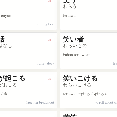
kata 笑い
Dengarkan kosakata 笑顔
わらう
rsenyum
tertawa
smiling face
話
笑い者
kata 笑み
Dengarkan kosakata 笑い話
ばなし
わらいもの
u
bahan tertawaan
funny story
la
が起こる
笑いこける
akata 笑いかける
Dengarkan kosakata 笑いが起こる
がおこる
わらいこける
edak
tertawa terpingkal-pingkal
laughter breaks out
to roll about w