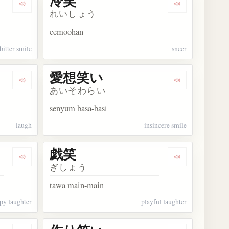
冷笑
Dengarkan kosakata 苦笑
Dengarkan kos
れいしょう
cemoohan
bitter smile
sneer
愛想笑い
Dengarkan kosakata 一笑
Dengarkan ko
あいそわらい
senyum basa-basi
laugh
insincere smile
戯笑
Dengarkan kosakata 嬉笑
Dengarkan kos
ぎしょう
tawa main-main
py laughter
playful laughter