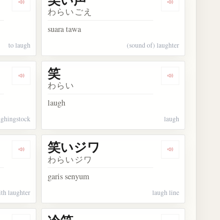
Dengarkan kosakata 笑う
Dengarkan ko
わらいごえ
suara tawa
to laugh
(sound of) laughter
笑
Dengarkan kosakata 笑い者
Dengarkan kos
わらい
laugh
ughingstock
laugh
笑いジワ
Dengarkan kosakata 笑いこける
Dengarkan ko
わらいジワ
garis senyum
ith laughter
laugh line