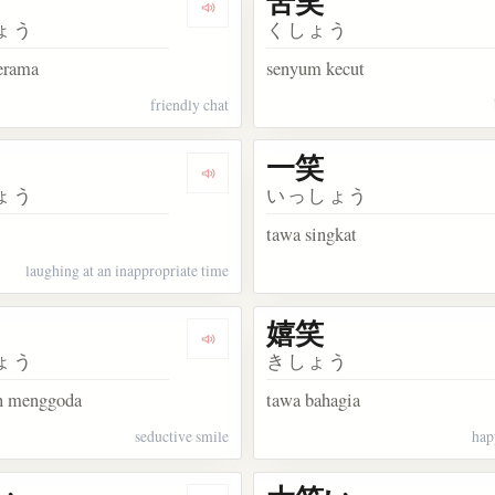
苦笑
kata 微笑
Dengarkan kosakata 談笑
ょう
くしょう
erama
senyum kecut
friendly chat
一笑
kata 爆笑
Dengarkan kosakata 失笑
ょう
いっしょう
tawa singkat
laughing at an inappropriate time
嬉笑
akata 一顰一笑
Dengarkan kosakata 艶笑
ょう
きしょう
n menggoda
tawa bahagia
seductive smile
hap