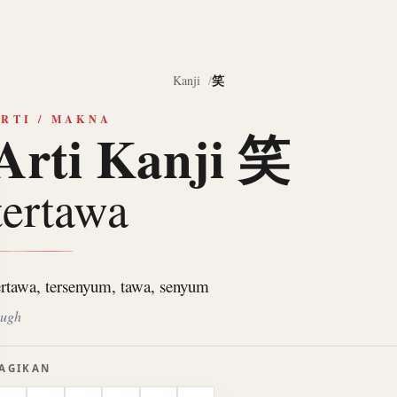
笑
Kanji
RTI / MAKNA
Arti Kanji 笑
tertawa
ertawa, tersenyum, tawa, senyum
augh
AGIKAN