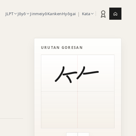
|
JLPT
Jōyō
Jinmeiyō
Kanken
Hyōgai
Kata
Statistik latihan
Jepang.or
URUTAN GORESAN