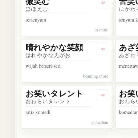
微笑む
苦笑
Dengarkan kosa
ほほえむ
にがわ
tersenyum
senyum k
to smile
晴れやかな笑顔
あざ
Dengarkan ko
はれやかなえがお
あざわ
wajah berseri-seri
menerta
beaming smile
お笑いタレント
お笑
Dengarkan ko
おわらいタレント
おわら
artis komedi
komedia
comedian