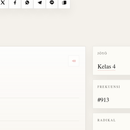
X
Facebook
WhatsApp
Telegram
Line
Salin
JŌYŌ
Dengarkan semua bacaan untu
Kelas 4
FREKUENSI
#913
RADIKAL