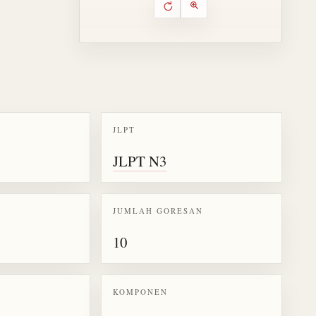
Putar ulang animasi
Kontrol animasi urutan goresa
Perbesar animasi
JLPT
k kanji 笑
JLPT N3
JUMLAH GORESAN
10
KOMPONEN