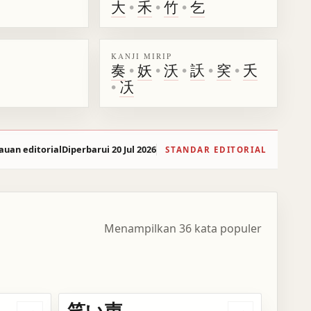
大
•
禾
•
竹
•
乞
KANJI MIRIP
奏
•
妖
•
沃
•
訞
•
穾
•
夭
•
㓇
auan editorial
Diperbarui 20 Jul 2026
STANDAR EDITORIAL
Menampilkan 36 kata populer
笑い声