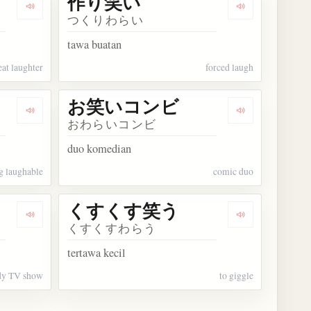
作り笑い
Dengarkan kosakata 大笑い
Dengarkan ko
つくりわらい
tawa buatan
eat laughter
forced laugh
お笑いコンビ
Dengarkan kosakata お笑い
Dengarkan k
おわらいコンビ
duo komedian
g laughable
comic duo
くすくす笑う
Dengarkan kosakata お笑い番組
Dengarkan k
くすくすわらう
tertawa kecil
y TV show
to giggle