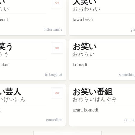
い
大笑い
kata 微笑む
Dengarkan kosakata 苦笑い
らい
おおわらい
ecut
tawa besar
bitter smile
gr
笑う
お笑い
sakata 晴れやかな笑顔
Dengarkan kosakata あざ笑う
らう
おわらい
wakan
komedi
to laugh at
somethin
い芸人
お笑い番組
sakata お笑いタレント
Dengarkan kosakata お笑い芸人
いげいにん
おわらいばんぐみ
n
acara komedi
comedian
comed