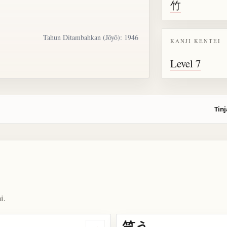
竹
Tahun Ditambahkan (Jōyō): 1946
KANJI KENTEI
Level 7
Tinj
i.
笑う