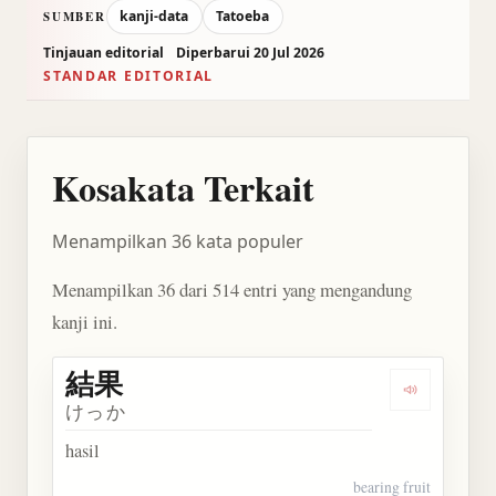
kanji-data
Tatoeba
SUMBER
Tinjauan editorial
Diperbarui 20 Jul 2026
STANDAR EDITORIAL
Kosakata Terkait
Menampilkan 36 kata populer
Menampilkan 36 dari 514 entri yang mengandung
kanji ini.
結果
Dengarkan 
けっか
hasil
bearing fruit