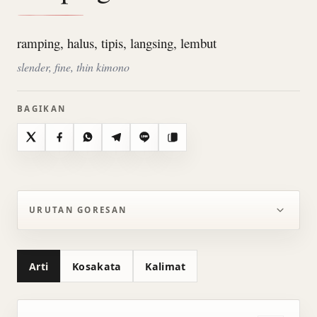
ramping, halus, tipis, langsing, lembut
slender, fine, thin kimono
BAGIKAN
X
Facebook
WhatsApp
Telegram
Line
Salin
URUTAN GORESAN
Arti
Kosakata
Kalimat