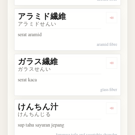
アラミド繊維
Dengarka
アラミドせんい
serat aramid
aramid fibre
ガラス繊維
Dengarka
ガラスせんい
serat kaca
glass fiber
けんちん汁
Dengarka
けんちんじる
sup tahu sayuran jepang
Japanese tofu and vegetable chowder