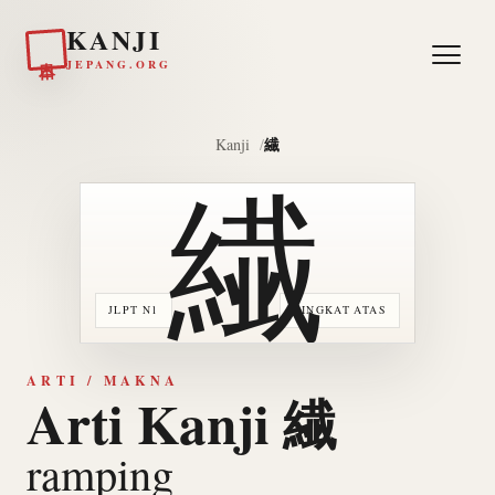
KANJI
日本
JEPANG.ORG
繊
Kanji
繊
JLPT N1
TINGKAT ATAS
ARTI / MAKNA
Arti Kanji 繊
ramping