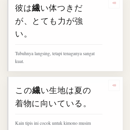
繊
彼は
い体つきだ
Denga
が、とても力が強
い。
Tubuhnya langsing, tetapi tenaganya sangat
kuat.
繊
この
い生地は夏の
Denga
着物に向いている。
Kain tipis ini cocok untuk kimono musim