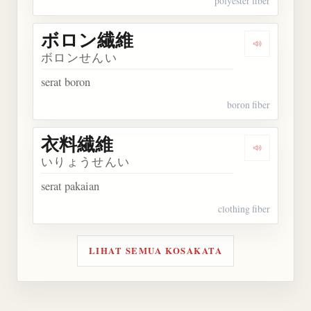
polyester fiber
ボロン繊維
Dengarka
ボロンせんい
serat boron
boron fiber
衣料繊維
Dengarkan
いりょうせんい
serat pakaian
clothing fiber
LIHAT SEMUA KOSAKATA