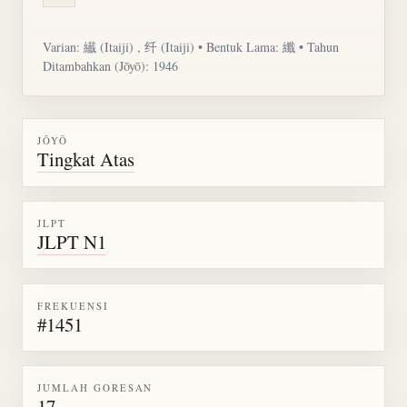
Varian:
纎
(Itaiji) , 纤 (Itaiji) • Bentuk Lama: 纖 • Tahun
Ditambahkan (Jōyō): 1946
JŌYŌ
Tingkat Atas
JLPT
JLPT N1
FREKUENSI
#1451
JUMLAH GORESAN
17