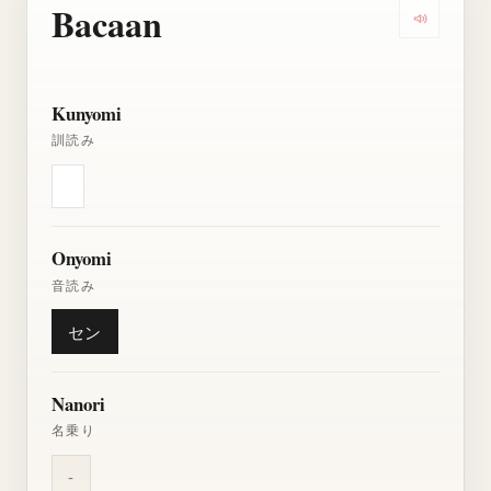
Bacaan
Dengarkan
Kunyomi
訓読み
Onyomi
音読み
セン
Nanori
名乗り
-