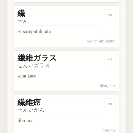
繊
Dengarkan 
せん
sepersepuluh juta
one ten-millionth
繊維ガラス
Dengarka
せんいガラス
serat kaca
fiberglass
繊維癌
Dengarkan
せんいがん
fibroma
fibroma