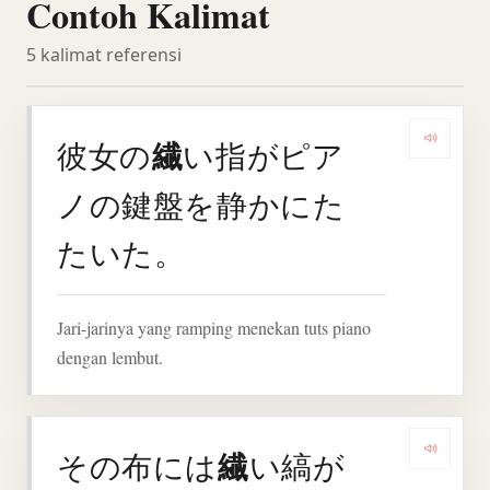
Contoh Kalimat
5 kalimat referensi
繊
彼女の
い指がピア
Deng
ノの鍵盤を静かにた
たいた。
Jari-jarinya yang ramping menekan tuts piano
dengan lembut.
繊
その布には
い縞が
Denga