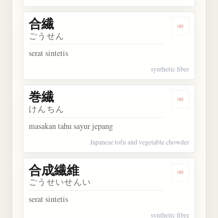
合繊
Dengarkan 
ごうせん
serat sintetis
synthetic fiber
巻繊
Dengarkan 
けんちん
masakan tahu sayur jepang
Japanese tofu and vegetable chowder
合成繊維
Dengarkan
ごうせいせんい
serat sintetis
synthetic fibre