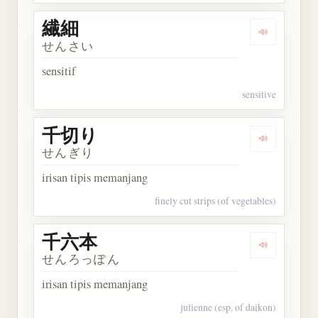
繊細
Dengarkan 
せんさい
sensitif
sensitive
千切り
Dengarkan
せんぎり
irisan tipis memanjang
finely cut strips (of vegetables)
千六本
Dengarkan
せんろっぽん
irisan tipis memanjang
julienne (esp. of daikon)