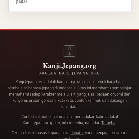
panas.
日
本
Kanji.Jepang.org
BAGIAN DARI JEPANG.ORG
Kanji.Jepang.org adalah kamus rujukan khusus untuk kanji bagi
pembelajar bahasa Jepang di Indonesia. Situs ini membantu pembelajar
memahami setiap karakter melalui arti yang jelas, bacaan onyomi dan
kunyomi, urutan goresan, kosakata, contoh kalimat, dan dukungan
kanji-data.
Contoh kalimat di halaman ini memadukan kalimat lokal
dan, bila tersedia, data dari
Tatoeba
.
Kanji.Jepang.org
Terima kasih khusus kepada para
donatur
yang menjaga proyek ini
tetap hidup.