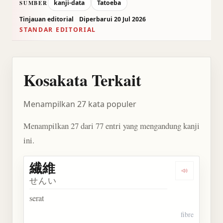
kanji-data
Tatoeba
SUMBER
Tinjauan editorial
Diperbarui 20 Jul 2026
STANDAR EDITORIAL
Kosakata Terkait
Menampilkan 27 kata populer
Menampilkan 27 dari 77 entri yang mengandung kanji
ini.
繊維
Dengarkan 
せんい
serat
fibre