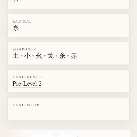
RADIKAL
糸
KOMPONEN
土
•
小
•
幺
•
戈
•
糸
•
赤
KANJI KENTEI
Pre-Level 2
KANJI MIRIP
-