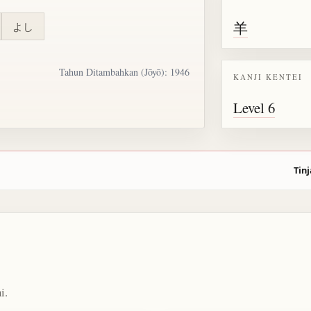
羊
よし
Tahun Ditambahkan (Jōyō): 1946
KANJI KENTEI
Level 6
Tinj
i.