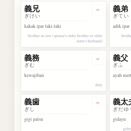
義兄
義弟
Dengarkan kosa
ぎけい
ぎてい
kakak ipar laki-laki
adik ipar 
brother-in-law (spouse's older brother or older
broth
sister's husband)
義務
義父
Dengarkan kosa
ぎむ
ぎふ
kewajiban
ayah mer
duty
義歯
義太
Dengarkan kosa
ぎし
ぎだゆ
gigi palsu
gidayu
giday