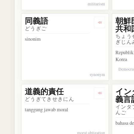
militarism
同義語
朝鮮
Dengarkan kosa
共和
どうぎご
ちょう
sinonim
ぎじん
Republik
Korea
Democrat
synonym
道義的責任
イン
Dengarkan kos
義言
どうぎてきせきにん
インタ
tanggung jawab moral
んご
bahasa de
moral obligation