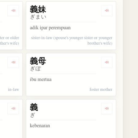
義妹
Dengarkan kosakata 義姉
Dengarkan kos
ぎまい
adik ipar perempuan
ster or older
sister-in-law (spouse's younger sister or younger
ther's wife)
brother's wife)
義母
Dengarkan kosakata 義理
Dengarkan kos
ぎぼ
ibu mertua
in-law
foster mother
義
Dengarkan kosakata 義務教育
Dengarkan kos
ぎ
kebenaran