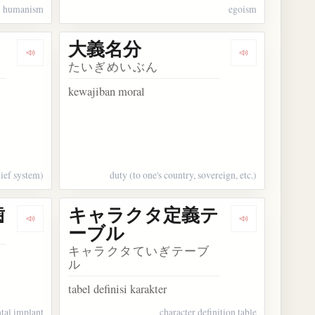
humanism
egoism
大義名分
人民共和国
Dengarkan kosakata 主義者
Dengarkan ko
たいぎめいぶん
kewajiban moral
elief system)
duty (to one's country, sovereign, etc.)
歯
キャラクタ定義テ
ス定義言語
Dengarkan kosakata インプラント義歯
Dengarkan 
ーブル
キャラクタていぎテーブ
ル
tabel definisi karakter
tal implant
character definition table