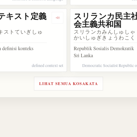
テキスト定義
スリランカ民主
kosakata グルジアソビエト社会主義共和国
Dengarkan kosakata コンテキスト
会主義共和国
キストていぎしゅ
スリランカみんしゅしゃ
かいしゅぎきょうわこく
definisi konteks
Republik Sosialis Demokratik
Sri Lanka
defined context set
Democratic Socialist Republic o
LIHAT SEMUA KOSAKATA