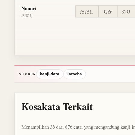
Nanori
ただし
ちか
のり
名乗り
kanji-data
Tatoeba
SUMBER
Kosakata Terkait
Menampilkan 36 dari 876 entri yang mengandung kanji in