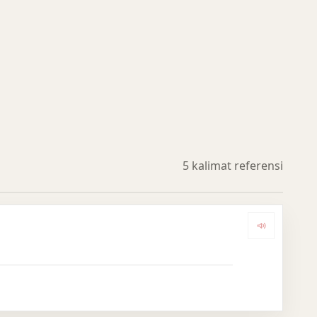
5 kalimat referensi
Dengark