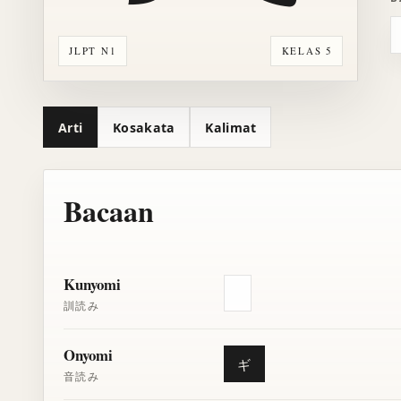
JLPT N1
KELAS 5
Arti
Kosakata
Kalimat
Bacaan
Kunyomi
訓読み
Onyomi
ギ
音読み