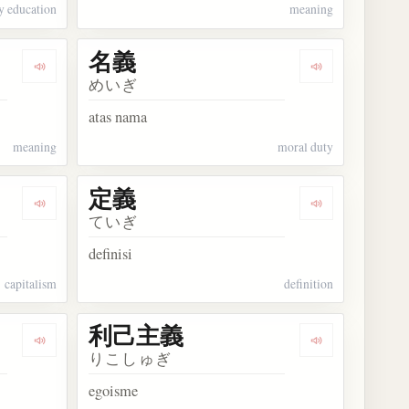
y education
meaning
名義
Dengarkan kosakata 意義
Dengarkan kos
めいぎ
atas nama
meaning
moral duty
定義
Dengarkan kosakata 資本主義
Dengarkan kos
ていぎ
definisi
capitalism
definition
利己主義
Dengarkan kosakata 人道主義
Dengarkan ko
りこしゅぎ
egoisme