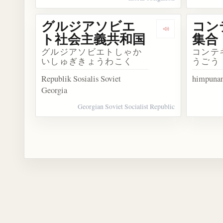
グルジアソビエ
コン
Dengarkan 
ト社会主義共和国
集合
グルジアソビエトしゃか
コンテ
いしゅぎきょうわこく
うごう
Republik Sosialis Soviet
himpunan 
Georgia
Georgian Soviet Socialist Republic