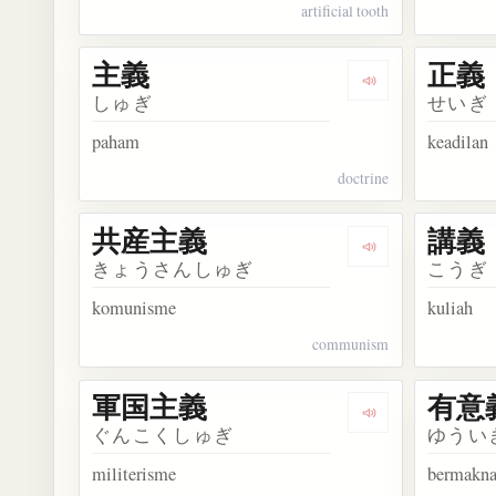
artificial tooth
主義
正義
Dengarkan kosa
しゅぎ
せいぎ
paham
keadilan
doctrine
共産主義
講義
Dengarkan kos
きょうさんしゅぎ
こうぎ
komunisme
kuliah
communism
軍国主義
有意
Dengarkan kos
ぐんこくしゅぎ
ゆうい
militerisme
bermakn