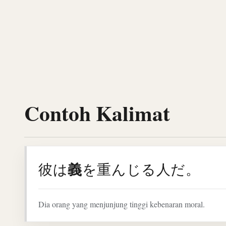
Contoh Kalimat
義
彼は
を重んじる人だ。
Dia orang yang menjunjung tinggi kebenaran moral.