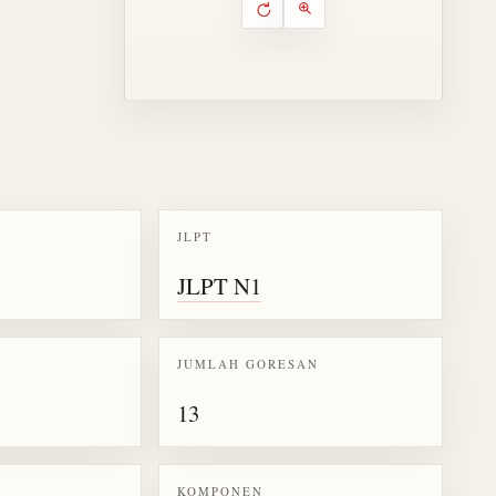
Putar ulang animasi
Kontrol animasi urutan goresa
Perbesar animasi
JLPT
k kanji 義
JLPT N1
JUMLAH GORESAN
13
KOMPONEN