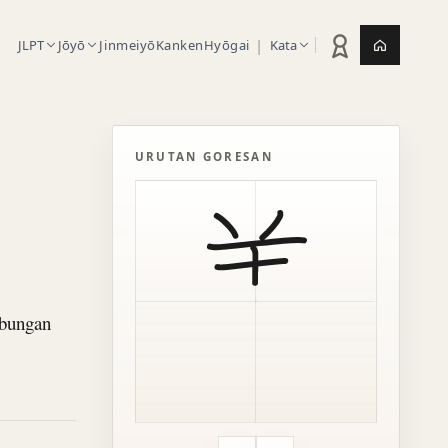
|
JLPT
Jōyō
Jinmeiyō
Kanken
Hyōgai
Kata
Statistik latihan
Jepang.or
URUTAN GORESAN
ubungan