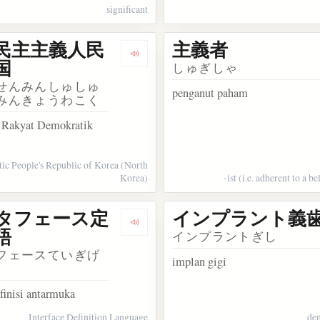
significant
民主主義人民
主義者
kata 同義語
Dengarkan kosakata 朝鮮民主主義
国
しゅぎしゃ
せんみんしゅしゅ
penganut paham
みんきょうわこく
 Rakyat Demokratik
ic People's Republic of Korea (North
Korea)
-ist (i.e. adherent to a b
タフェース定
インプラント義
akata 道義的責任
Dengarkan kosakata インタフェー
語
インプラントぎし
フェースていぎげ
implan gigi
finisi antarmuka
Interface Definition Language
den