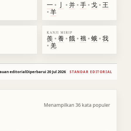
一
•
亅
•
并
•
手
•
戈
•
王
•
羊
KANJI MIRIP
羨
•
養
•
餓
•
𧚄
•
蛾
•
我
•
羌
auan editorial
Diperbarui 20 Jul 2026
STANDAR EDITORIAL
Menampilkan 36 kata populer