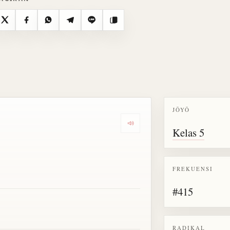
X
Facebook
WhatsApp
Telegram
Line
Salin
JŌYŌ
Dengarkan semua bacaan untu
Kelas 5
FREKUENSI
#415
RADIKAL