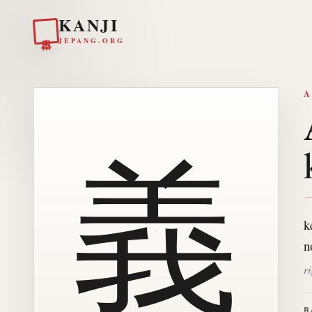
KANJI
日本
JEPANG.ORG
A
義
k
n
r
B