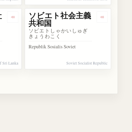
社
ソビエト社会主義
定義集合
Dengarkan kosakata スリランカ民主社会主義共和国
Dengarkan 
共和国
ソビエトしゃかいしゅぎ
きょうわこく
Republik Sosialis Soviet
f Sri Lanka
Soviet Socialist Republic