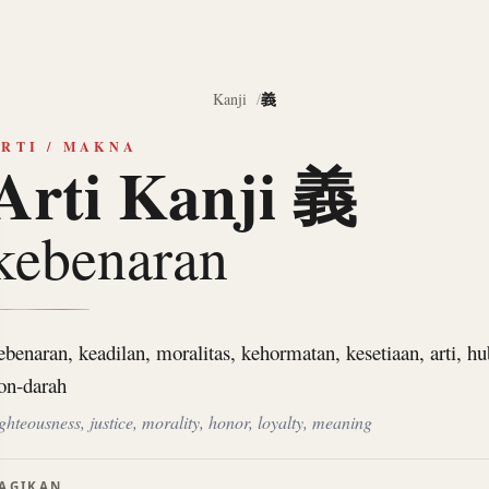
義
Kanji
RTI / MAKNA
Arti Kanji 義
kebenaran
ebenaran, keadilan, moralitas, kehormatan, kesetiaan, arti, h
on-darah
ighteousness, justice, morality, honor, loyalty, meaning
AGIKAN