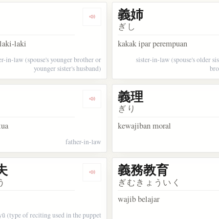
義姉
kata 義兄
Dengarkan kosakata 義弟
ぎし
laki-laki
kakak ipar perempuan
er-in-law (spouse's younger brother or
sister-in-law (spouse's older si
younger sister's husband)
bro
義理
kata 義務
Dengarkan kosakata 義父
ぎり
tua
kewajiban moral
father-in-law
夫
義務教育
kata 義歯
Dengarkan kosakata 義太夫
う
ぎむきょういく
wajib belajar
ū (type of reciting used in the puppet