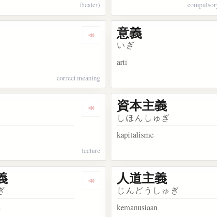
theater)
compulsor
意義
kata 主義
Dengarkan kosakata 正義
いぎ
arti
correct meaning
資本主義
akata 共産主義
Dengarkan kosakata 講義
しほんしゅぎ
kapitalisme
lecture
義
人道主義
akata 軍国主義
Dengarkan kosakata 有意義
ぎ
じんどうしゅぎ
a
kemanusiaan