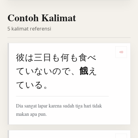
Contoh Kalimat
5 kalimat referensi
彼は三日も何も食べ
Deng
餓
ていないので、
え
ている。
Dia sangat lapar karena sudah tiga hari tidak
makan apa pun.