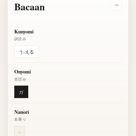
Bacaan
Dengarkan
Kunyomi
訓読み
う.える
Onyomi
音読み
ガ
Nanori
名乗り
-