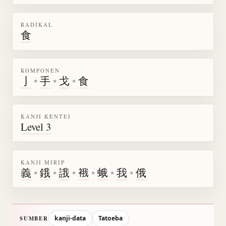
RADIKAL
食
KOMPONEN
亅
•
手
•
戈
•
食
KANJI KENTEI
Level 3
KANJI MIRIP
義
•
鋨
•
誐
•
𧚄
•
蛾
•
我
•
俄
kanji-data
Tatoeba
SUMBER