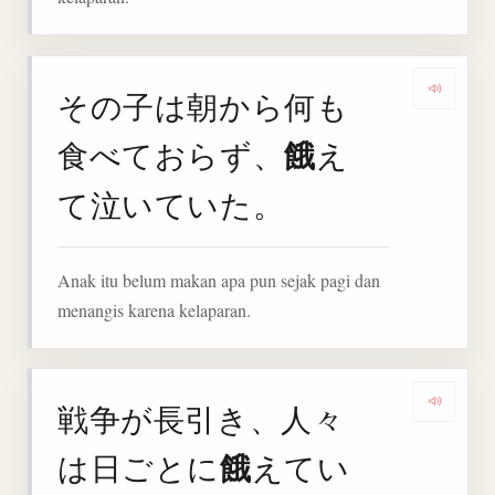
その子は朝から何も
Deng
餓
食べておらず、
え
て泣いていた。
Anak itu belum makan apa pun sejak pagi dan
menangis karena kelaparan.
戦争が長引き、人々
Deng
餓
は日ごとに
えてい