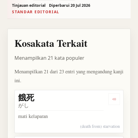
Tinjauan editorial
Diperbarui 20 Jul 2026
STANDAR EDITORIAL
Kosakata Terkait
Menampilkan 21 kata populer
Menampilkan 21 dari 23 entri yang mengandung kanji
ini.
餓死
Dengarkan 
がし
mati kelaparan
(death from) starvation