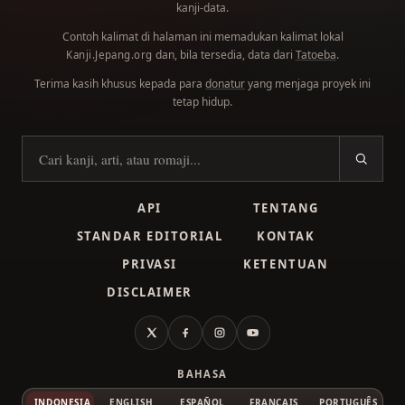
kanji-data.
Contoh kalimat di halaman ini memadukan kalimat lokal
dan, bila tersedia, data dari
Tatoeba
.
Kanji.Jepang.org
Terima kasih khusus kepada para
donatur
yang menjaga proyek ini
tetap hidup.
Cari kanji
API
TENTANG
STANDAR EDITORIAL
KONTAK
PRIVASI
KETENTUAN
DISCLAIMER
X
Facebook
Instagram
YouTube
BAHASA
INDONESIA
ENGLISH
ESPAÑOL
FRANÇAIS
PORTUGUÊS