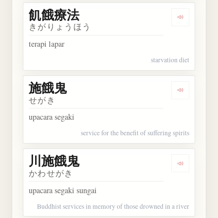
飢餓療法
Dengarkan
きがりょうほう
terapi lapar
starvation diet
施餓鬼
Dengarkan
せがき
upacara segaki
service for the benefit of suffering spirits
川施餓鬼
Dengarkan
かわせがき
upacara segaki sungai
Buddhist services in memory of those drowned in a river