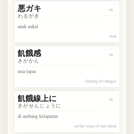
悪ガキ
Dengarkan
わるがき
anak nakal
brat
飢餓感
Dengarkan
きがかん
rasa lapar
(feeling of) hunger
飢餓線上に
Dengarka
きがせんじょうに
di ambang kelaparan
on the verge of starvation