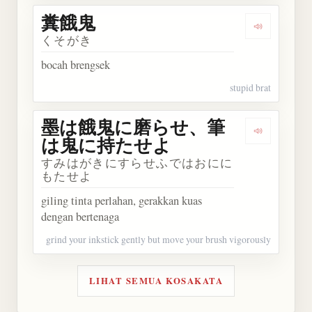
糞餓鬼
Dengarkan
くそがき
bocah brengsek
stupid brat
墨は餓鬼に磨らせ、筆
Dengark
は鬼に持たせよ
すみはがきにすらせふではおにに
もたせよ
giling tinta perlahan, gerakkan kuas
dengan bertenaga
grind your inkstick gently but move your brush vigorously
LIHAT SEMUA KOSAKATA