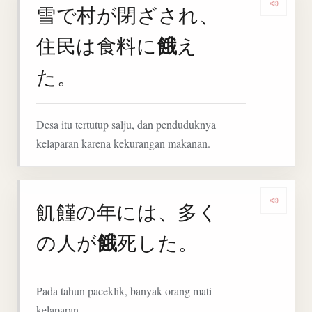
雪で村が閉ざされ、
Deng
餓
住民は食料に
え
た。
Desa itu tertutup salju, dan penduduknya
kelaparan karena kekurangan makanan.
飢饉の年には、多く
Denga
餓
の人が
死した。
Pada tahun paceklik, banyak orang mati
kelaparan.