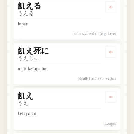
飢える
Dengarkan
うえる
lapar
to be starved of (e.g. love)
飢え死に
Dengarkan
うえじに
mati kelaparan
(death from) starvation
飢え
Dengarkan 
うえ
kelaparan
hunger