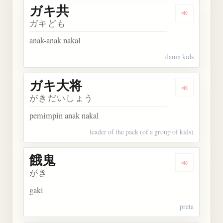
ガキ共
Dengarkan
ガキども
anak-anak nakal
damn kids
ガキ大将
Dengarkan
がきだいしょう
pemimpin anak nakal
leader of the pack (of a group of kids)
餓鬼
Dengarkan 
がき
gaki
preta