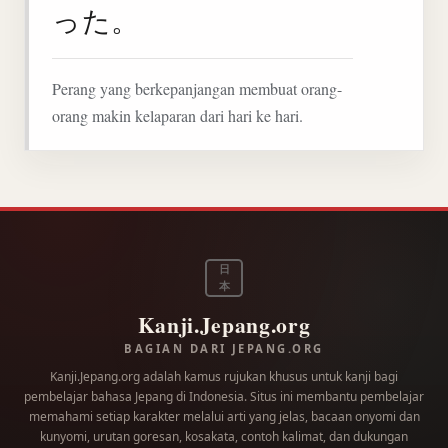
った。
Perang yang berkepanjangan membuat orang-
orang makin kelaparan dari hari ke hari.
日
本
Kanji.Jepang.org
BAGIAN DARI JEPANG.ORG
Kanji.Jepang.org adalah kamus rujukan khusus untuk kanji bagi
pembelajar bahasa Jepang di Indonesia. Situs ini membantu pembelajar
memahami setiap karakter melalui arti yang jelas, bacaan onyomi dan
kunyomi, urutan goresan, kosakata, contoh kalimat, dan dukungan