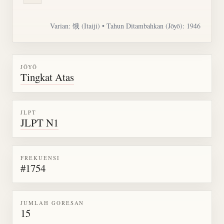
Varian: 饿 (Itaiji) • Tahun Ditambahkan (Jōyō): 1946
JŌYŌ
Tingkat Atas
JLPT
JLPT N1
FREKUENSI
#1754
JUMLAH GORESAN
15