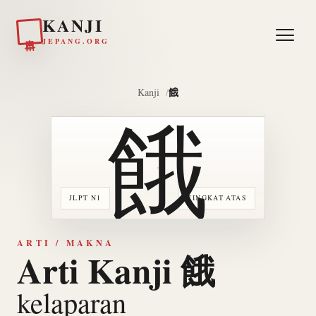
KANJI
日本
JEPANG.ORG
餓
Kanji
餓
JLPT N1
TINGKAT ATAS
ARTI / MAKNA
Arti Kanji 餓
kelaparan