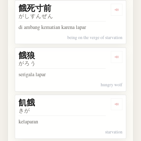
餓死寸前
Dengarkan
がしすんぜん
di ambang kematian karena lapar
being on the verge of starvation
餓狼
Dengarkan 
がろう
serigala lapar
hungry wolf
飢餓
Dengarkan 
きが
kelaparan
starvation