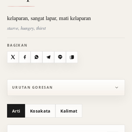
kelaparan, sangat lapar, mati kelaparan
starve, hungry, thirst
BAGIKAN
X
Facebook
WhatsApp
Telegram
Line
Salin
URUTAN GORESAN
Arti
Kosakata
Kalimat