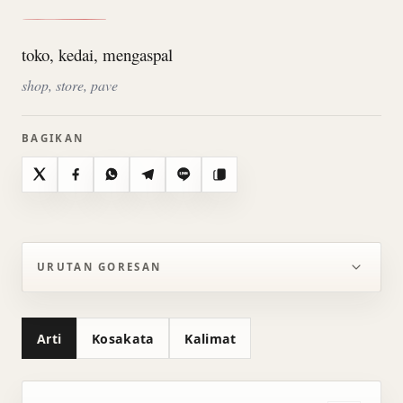
toko, kedai, mengaspal
shop, store, pave
BAGIKAN
X
Facebook
WhatsApp
Telegram
Line
Salin
URUTAN GORESAN
Arti
Kosakata
Kalimat