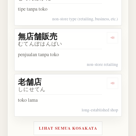
tipe tanpa toko
non-store type (retailing, business, etc.)
無店舗販売
Dengarka
むてんぽはんばい
penjualan tanpa toko
non-store retailing
老舗店
Dengarkan
しにせてん
toko lama
long-established shop
LIHAT SEMUA KOSAKATA