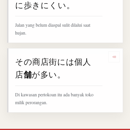
に歩きにくい。
Jalan yang belum diaspal sulit dilalui saat
hujan.
その商店街には個人
Denga
舗
店
が多い。
Di kawasan pertokoan itu ada banyak toko
milik perorangan.