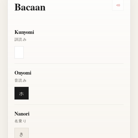
Bacaan
Dengarkan
Kunyomi
訓読み
Onyomi
音読み
ホ
Nanori
名乗り
き