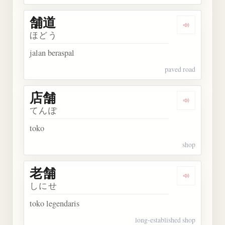
舗道
Dengarkan 
ほどう
jalan beraspal
paved road
店舗
Dengarkan 
てんぽ
toko
shop
老舗
Dengarkan 
しにせ
toko legendaris
long-established shop