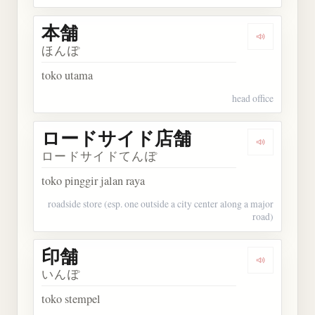
本舗
Dengarkan 
ほんぽ
toko utama
head office
ロードサイド店舗
Dengarka
ロードサイドてんぽ
toko pinggir jalan raya
roadside store (esp. one outside a city center along a major
road)
印舗
Dengarkan 
いんぽ
toko stempel