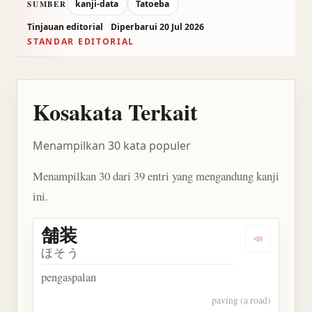
kanji-data
Tatoeba
SUMBER
Tinjauan editorial
Diperbarui 20 Jul 2026
STANDAR EDITORIAL
Kosakata Terkait
Menampilkan 30 kata populer
Menampilkan 30 dari 39 entri yang mengandung kanji
ini.
舗装
Dengarkan 
ほそう
pengaspalan
paving (a road)