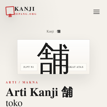
KANJI
日本
JEPANG.ORG
舗
Kanji
舗
JLPT N1
TINGKAT ATAS
ARTI / MAKNA
Arti Kanji 舗
toko