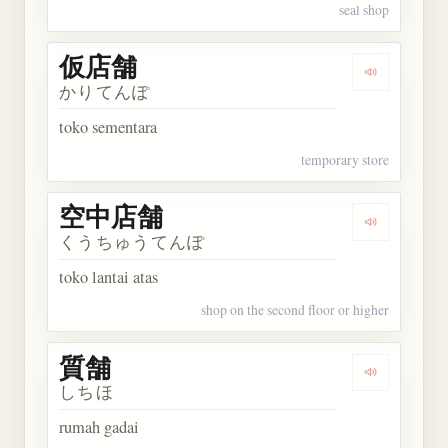
seal shop
仮店舗
Dengarkan
かりてんぽ
toko sementara
temporary store
空中店舗
Dengarkan
くうちゅうてんぽ
toko lantai atas
shop on the second floor or higher
質舗
Dengarkan 
しちほ
rumah gadai