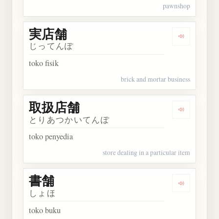
pawnshop
実店舗
Dengarkan
じってんぽ
toko fisik
brick and mortar business
取扱店舗
Dengarkan
とりあつかいてんぽ
toko penyedia
store dealing in a particular item
書舗
Dengarkan 
しょほ
toko buku