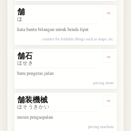
舗
Dengarkan 
ほ
kata bantu bilangan untuk benda lipat
counter for foldable things such as maps, etc.
舗石
Dengarkan 
ほせき
batu pengeras jalan
paving stone
舗装機械
Dengarkan
ほそうきかい
mesin pengaspalan
paving machine