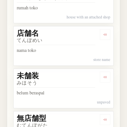
rumah toko
house with an attached shop
店舗名
Dengarkan
てんぽめい
nama toko
store name
未舗装
Dengarkan
みほそう
belum beraspal
unpaved
無店舗型
Dengarkan
むてんぽがた