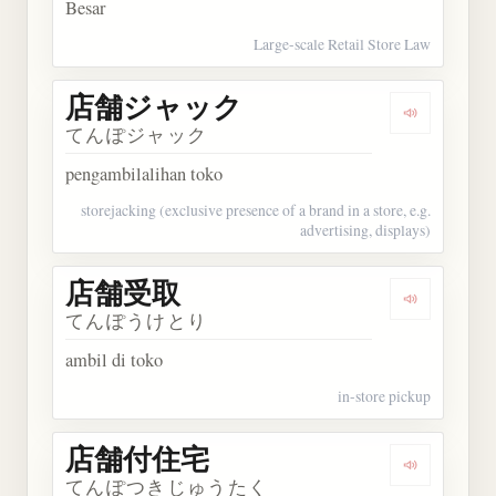
Besar
Large-scale Retail Store Law
店舗ジャック
Dengarka
てんぽジャック
pengambilalihan toko
storejacking (exclusive presence of a brand in a store, e.g.
advertising, displays)
店舗受取
Dengarkan
てんぽうけとり
ambil di toko
in-store pickup
店舗付住宅
Dengarka
てんぽつきじゅうたく