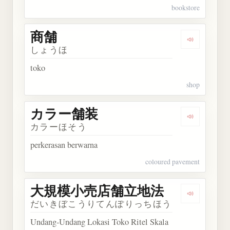
bookstore
商舗
Dengarkan 
しょうほ
toko
shop
カラー舗装
Dengarka
カラーほそう
perkerasan berwarna
coloured pavement
大規模小売店舗立地法
Dengark
だいきぼこうりてんぽりっちほう
Undang-Undang Lokasi Toko Ritel Skala