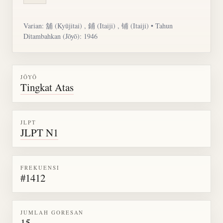
Varian:
舖
(Kyūjitai) ,
鋪
(Itaiji) , 铺 (Itaiji) • Tahun
Ditambahkan (Jōyō): 1946
JŌYŌ
Tingkat Atas
JLPT
JLPT N1
FREKUENSI
#1412
JUMLAH GORESAN
15