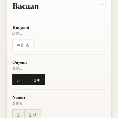
Bacaan
Dengarkan
Kunyomi
訓読み
やど.る
Onyomi
音読み
シャ
セキ
Nanori
名乗り
さ
とり