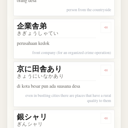
orang desa
person from the countryside
企業舎弟
Dengarkan
きぎょうしゃてい
perusahaan kedok
front company (for an organized crime operation)
京に田舎あり
Dengarka
きょうにいなかあり
di kota besar pun ada suasana desa
even in bustling cities there are places that have a rural
quality to them
銀シャリ
Dengarkan
ぎんシャリ