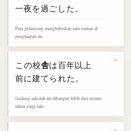
一夜を過ごした。
Para pelancong menghabiskan satu malam di
penginapan itu.
舎
この校
は百年以上
Denga
前に建てられた。
Gedung sekolah ini dibangun lebih dari seratus
tahun yang lalu.