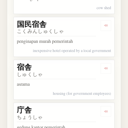
cow shed
国民宿舎
Dengarkan
こくみんしゅくしゃ
penginapan murah pemerintah
inexpensive hotel operated by a local government
宿舎
Dengarkan 
しゅくしゃ
asrama
housing (for government employees)
庁舎
Dengarkan 
ちょうしゃ
gedung kantor pemerintah