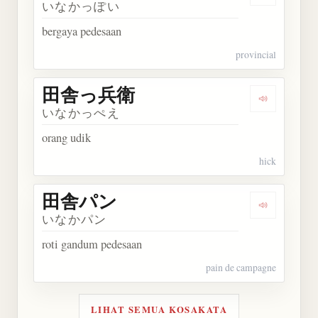
いなかっぽい
bergaya pedesaan
provincial
田舎っ兵衛
Dengarka
いなかっぺえ
orang udik
hick
田舎パン
Dengarkan
いなかパン
roti gandum pedesaan
pain de campagne
LIHAT SEMUA KOSAKATA