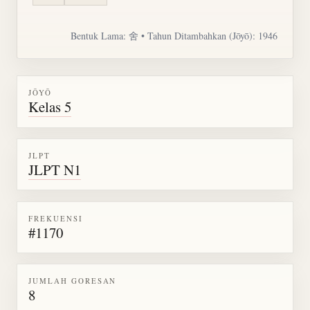
Bentuk Lama: 舍 • Tahun Ditambahkan (Jōyō): 1946
JŌYŌ
Kelas 5
JLPT
JLPT N1
FREKUENSI
#1170
JUMLAH GORESAN
8