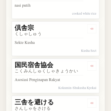
nasi putih
cooked white rice
倶舎宗
Dengarkan
くしゃしゅう
Sekte Kusha
Kusha Sect
国民宿舎協会
Dengarka
こくみんしゅくしゃきょうかい
Asosiasi Penginapan Rakyat
Kokumin-Shukusha Kyokai
三舎を避ける
Dengarka
さんしゃをさける