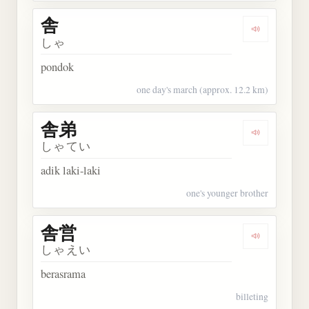
舎
Dengarkan 
しゃ
pondok
one day's march (approx. 12.2 km)
舎弟
Dengarkan 
しゃてい
adik laki-laki
one's younger brother
舎営
Dengarkan 
しゃえい
berasrama
billeting