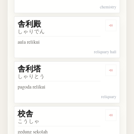
chemistry
舎利殿
Dengarkan
しゃりでん
aula relikui
reliquary hall
舎利塔
Dengarkan
しゃりとう
pagoda relikui
reliquary
校舎
Dengarkan 
こうしゃ
gedung sekolah