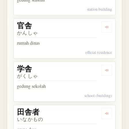
station building
官舎
Dengarkan 
かんしゃ
rumah dinas
official residence
学舎
Dengarkan 
がくしゃ
gedung sekolah
school (building)
田舎者
Dengarkan
いなかもの