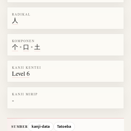
RADIKAL
人
KOMPONEN
个
•
口
•
土
KANJI KENTEI
Level 6
KANJI MIRIP
-
kanji-data
Tatoeba
SUMBER