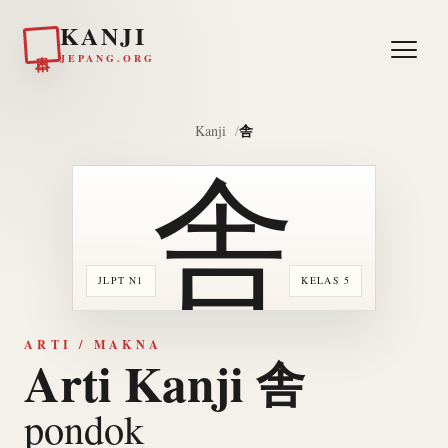
KANJI
日本
JEPANG.ORG
舎
Kanji
舎
JLPT N1
KELAS 5
ARTI / MAKNA
Arti Kanji 舎
pondok