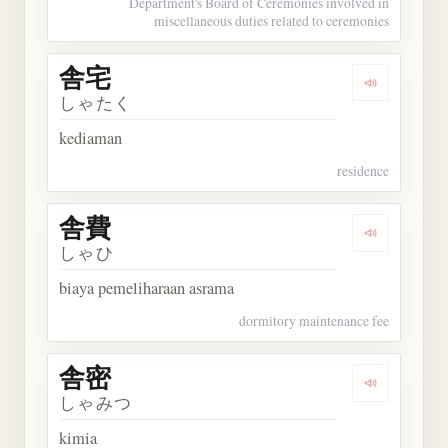
Department's Board of Ceremonies involved in
miscellaneous duties related to ceremonies
舎宅
Dengarkan 
しゃたく
kediaman
residence
舎費
Dengarkan 
しゃひ
biaya pemeliharaan asrama
dormitory maintenance fee
舎密
Dengarkan 
しゃみつ
kimia