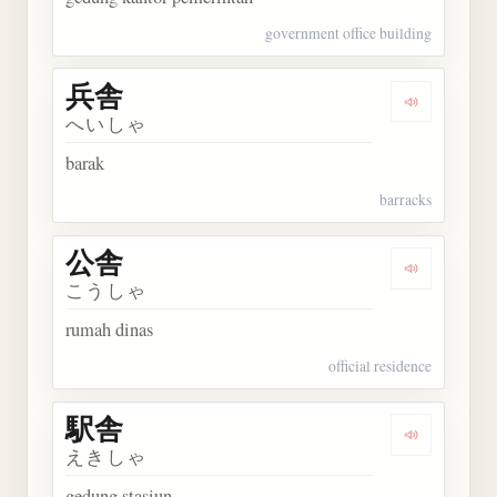
government office building
兵舎
Dengarkan 
へいしゃ
barak
barracks
公舎
Dengarkan 
こうしゃ
rumah dinas
official residence
駅舎
Dengarkan 
えきしゃ
gedung stasiun