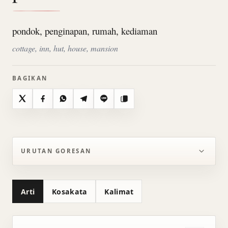
pondok, penginapan, rumah, kediaman
cottage, inn, hut, house, mansion
BAGIKAN
X
Facebook
WhatsApp
Telegram
Line
Salin
URUTAN GORESAN
Arti
Kosakata
Kalimat