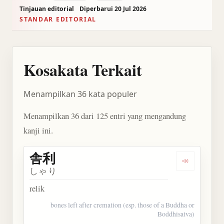
Tinjauan editorial
Diperbarui 20 Jul 2026
STANDAR EDITORIAL
Kosakata Terkait
Menampilkan 36 kata populer
Menampilkan 36 dari 125 entri yang mengandung
kanji ini.
舎利
Dengarkan 
しゃり
relik
bones left after cremation (esp. those of a Buddha or
Boddhisatva)