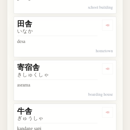
school building
田舎
Dengarkan 
いなか
desa
hometown
寄宿舎
Dengarkan
きしゅくしゃ
asrama
boarding house
牛舎
Dengarkan 
ぎゅうしゃ
kandang sapi