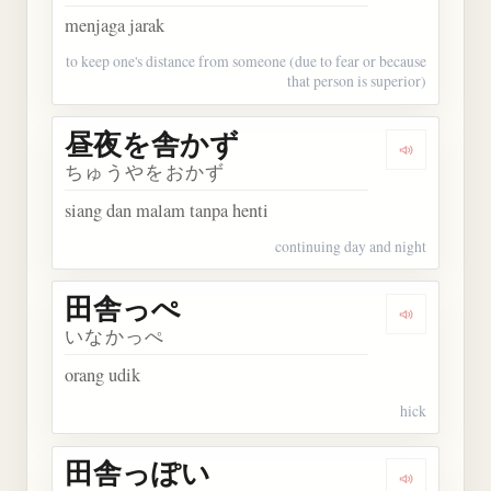
menjaga jarak
to keep one's distance from someone (due to fear or because
that person is superior)
昼夜を舎かず
Dengarka
ちゅうやをおかず
siang dan malam tanpa henti
continuing day and night
田舎っぺ
Dengarkan
いなかっぺ
orang udik
hick
田舎っぽい
Dengarka