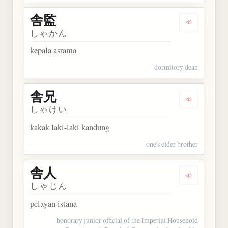
舎監
Dengarkan 
しゃかん
kepala asrama
dormitory dean
舎兄
Dengarkan 
しゃけい
kakak laki-laki kandung
one's elder brother
舎人
Dengarkan 
しゃじん
pelayan istana
honorary junior official of the Imperial Household