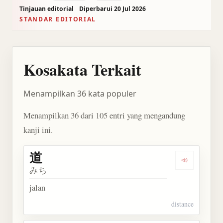
Tinjauan editorial
Diperbarui 20 Jul 2026
STANDAR EDITORIAL
Kosakata Terkait
Menampilkan 36 kata populer
Menampilkan 36 dari 105 entri yang mengandung
kanji ini.
道
Dengarkan 
みち
jalan
distance