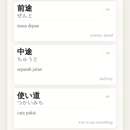
前途
Dengarkan 
ぜんと
masa depan
journey ahead
中途
Dengarkan 
ちゅうと
separuh jalan
halfway
使い道
Dengarkan
つかいみち
cara pakai
way to use something