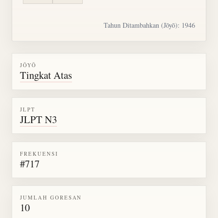
Tahun Ditambahkan (Jōyō): 1946
JŌYŌ
Tingkat Atas
JLPT
JLPT N3
FREKUENSI
#717
JUMLAH GORESAN
10