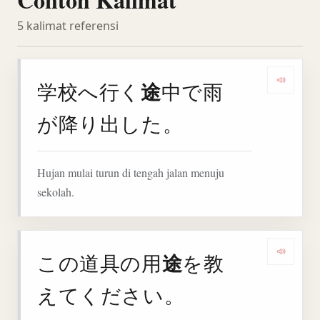
5 kalimat referensi
途
学校へ行く
中で雨
Denga
が降り出した。
Hujan mulai turun di tengah jalan menuju
sekolah.
途
この道具の用
を教
Denga
えてください。