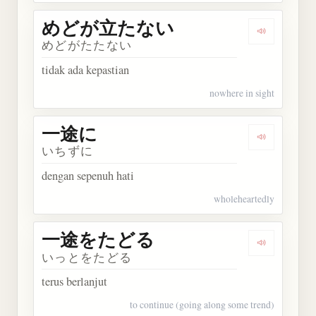
めどが立たない
Dengarka
めどがたたない
tidak ada kepastian
nowhere in sight
一途に
Dengarkan
いちずに
dengan sepenuh hati
wholeheartedly
一途をたどる
Dengarka
いっとをたどる
terus berlanjut
to continue (going along some trend)