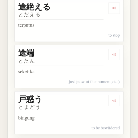
途絶える
Dengarkan
とだえる
terputus
to stop
途端
Dengarkan 
とたん
seketika
just (now, at the moment, etc.)
戸惑う
Dengarkan
とまどう
bingung
to be bewildered