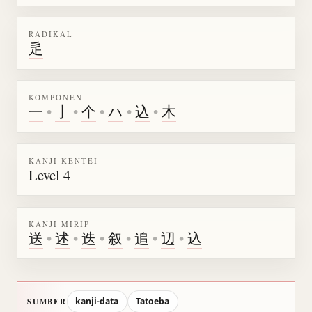
RADIKAL
辵
KOMPONEN
一
•
亅
•
个
•
ハ
•
込
•
木
KANJI KENTEI
Level 4
KANJI MIRIP
送
•
述
•
迭
•
叙
•
追
•
辺
•
込
kanji-data
Tatoeba
SUMBER