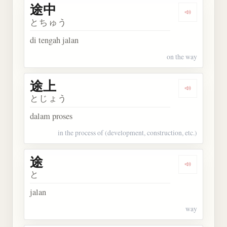
途中
Dengarkan 
とちゅう
di tengah jalan
on the way
途上
Dengarkan 
とじょう
dalam proses
in the process of (development, construction, etc.)
途
Dengarkan 
と
jalan
way