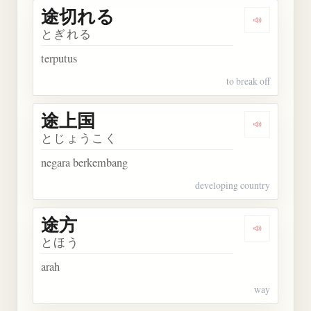
途切れる
Dengarkan
とぎれる
terputus
to break off
途上国
Dengarkan
とじょうこく
negara berkembang
developing country
途方
Dengarkan 
とほう
arah
way