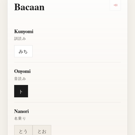
Bacaan
Dengarkan
Kunyomi
訓読み
みち
Onyomi
音読み
ト
Nanori
名乗り
とう
とお