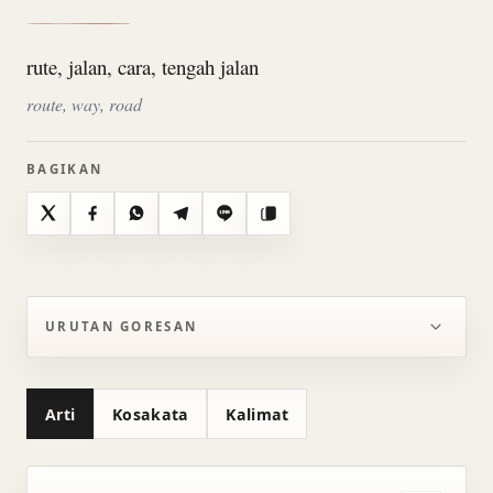
rute, jalan, cara, tengah jalan
route, way, road
BAGIKAN
X
Facebook
WhatsApp
Telegram
Line
Salin
URUTAN GORESAN
Arti
Kosakata
Kalimat