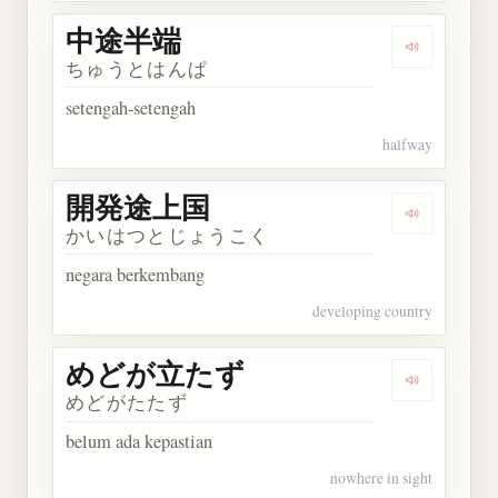
中途半端
Dengarkan
ちゅうとはんぱ
setengah-setengah
halfway
開発途上国
Dengarka
かいはつとじょうこく
negara berkembang
developing country
めどが立たず
Dengarka
めどがたたず
belum ada kepastian
nowhere in sight