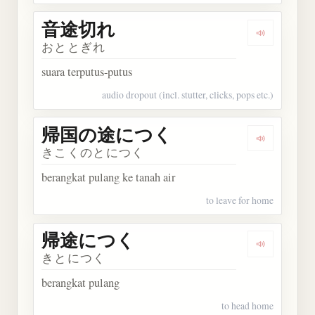
音途切れ
Dengarkan
おととぎれ
suara terputus-putus
audio dropout (incl. stutter, clicks, pops etc.)
帰国の途につく
Dengarka
きこくのとにつく
berangkat pulang ke tanah air
to leave for home
帰途につく
Dengarka
きとにつく
berangkat pulang
to head home