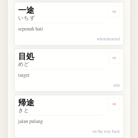
一途
Dengarkan 
いちず
sepenuh hati
wholehearted
目処
Dengarkan 
めど
target
aim
帰途
Dengarkan 
きと
jalan pulang
on the way back