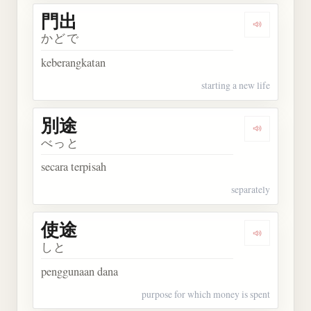
門出
Dengarkan 
かどで
keberangkatan
starting a new life
別途
Dengarkan 
べっと
secara terpisah
separately
使途
Dengarkan 
しと
penggunaan dana
purpose for which money is spent