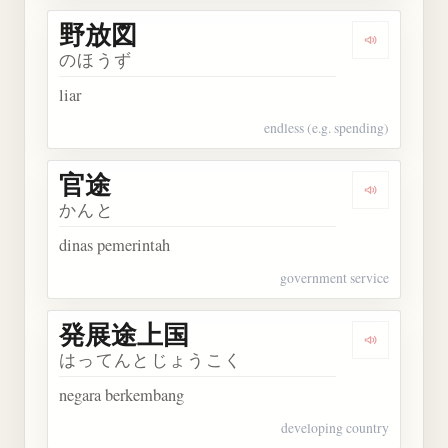
野放図
Dengarkan
のほうず
liar
endless (e.g. spending)
官途
Dengarkan 
かんと
dinas pemerintah
government service
発展途上国
Dengarka
はってんとじょうこく
negara berkembang
developing country