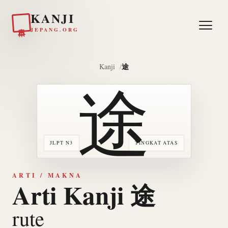
KANJI
日本
JEPANG.ORG
途
Kanji
途
JLPT N3
TINGKAT ATAS
ARTI / MAKNA
Arti Kanji 途
rute