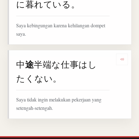
に暮れている。
Saya kebingungan karena kehilangan dompet
saya.
途
中
半端な仕事はし
Denga
たくない。
Saya tidak ingin melakukan pekerjaan yang
setengah-setengah.