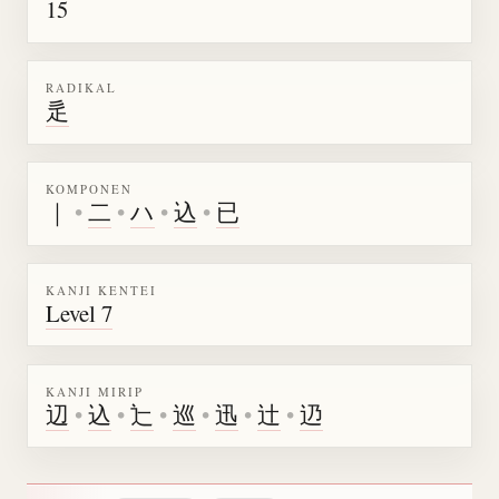
15
RADIKAL
辵
KOMPONEN
｜
•
二
•
ハ
•
込
•
已
KANJI KENTEI
Level 7
KANJI MIRIP
辺
•
込
•
辷
•
巡
•
迅
•
辻
•
辸