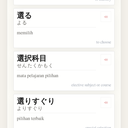
選る
Dengarkan 
よる
memilih
to choose
選択科目
Dengarkan
せんたくかもく
mata pelajaran pilihan
elective subject or course
選りすぐり
Dengarka
よりすぐり
pilihan terbaik
special selection