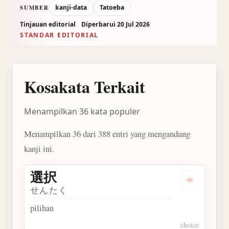
kanji-data
Tatoeba
SUMBER
Tinjauan editorial
Diperbarui 20 Jul 2026
STANDAR EDITORIAL
Kosakata Terkait
Menampilkan 36 kata populer
Menampilkan 36 dari 388 entri yang mengandung
kanji ini.
選択
Dengarkan 
せんたく
pilihan
choice