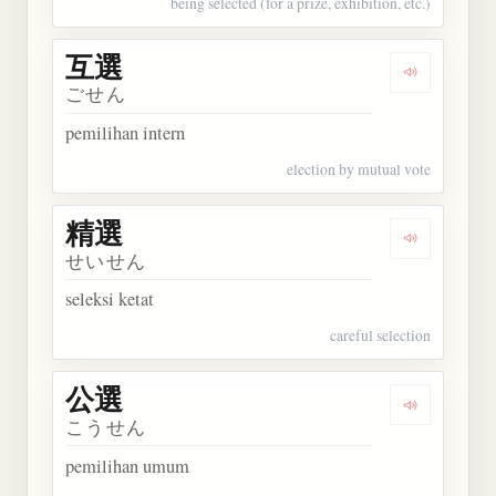
being selected (for a prize, exhibition, etc.)
互選
Dengarkan 
ごせん
pemilihan intern
election by mutual vote
精選
Dengarkan 
せいせん
seleksi ketat
careful selection
公選
Dengarkan 
こうせん
pemilihan umum