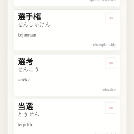
選手権
Dengarkan
せんしゅけん
kejuaraan
championship
選考
Dengarkan 
せんこう
seleksi
selection
当選
Dengarkan 
とうせん
terpilih