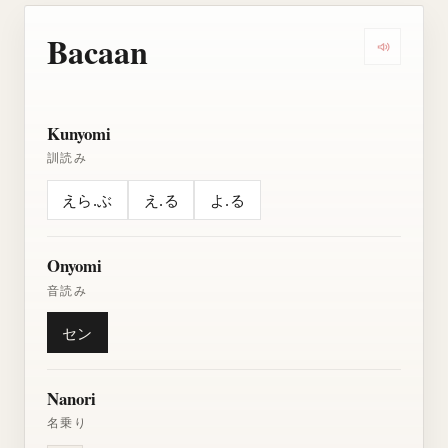
Bacaan
Dengarkan
Kunyomi
訓読み
えら.ぶ
え.る
よ.る
Onyomi
音読み
セン
Nanori
名乗り