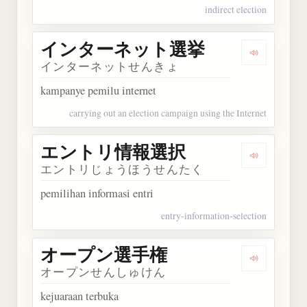
indirect election
インターネット選挙
Dengark
インターネットせんきょ
kampanye pemilu internet
carrying out an election campaign using the Internet
エントリ情報選択
Dengarka
エントリじょうほうせんたく
pemilihan informasi entri
entry-information-selection
オープン選手権
Dengarka
オープンせんしゅけん
kejuaraan terbuka