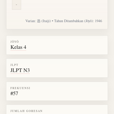
-
Varian: 选 (Itaiji) • Tahun Ditambahkan (Jōyō): 1946
JŌYŌ
Kelas 4
JLPT
JLPT N3
FREKUENSI
#57
JUMLAH GORESAN