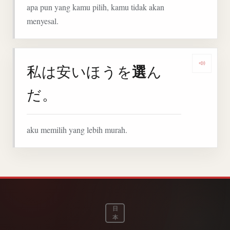
apa pun yang kamu pilih, kamu tidak akan
menyesal.
選
私は安いほうを
ん
Denga
だ。
aku memilih yang lebih murah.
日
本