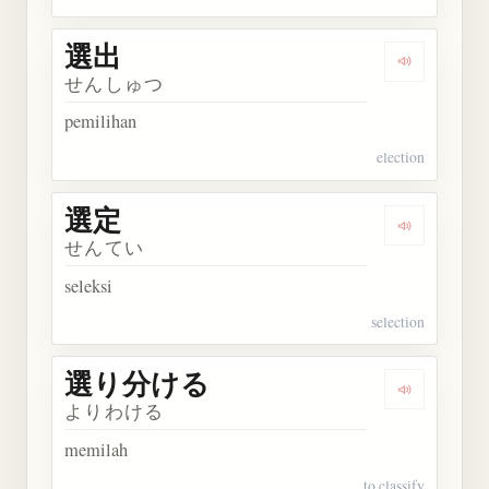
選出
Dengarkan 
せんしゅつ
pemilihan
election
選定
Dengarkan 
せんてい
seleksi
selection
選り分ける
Dengarka
よりわける
memilah
to classify