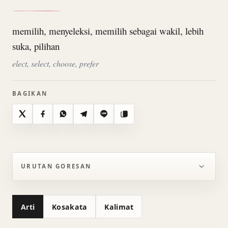
memilih, menyeleksi, memilih sebagai wakil, lebih
suka, pilihan
elect, select, choose, prefer
BAGIKAN
X
Facebook
WhatsApp
Telegram
Line
Salin
URUTAN GORESAN
Arti
Kosakata
Kalimat