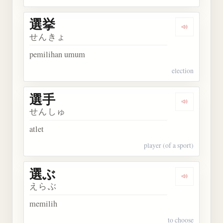
選挙
Dengarkan 
せんきょ
pemilihan umum
election
選手
Dengarkan 
せんしゅ
atlet
player (of a sport)
選ぶ
Dengarkan 
えらぶ
memilih
to choose