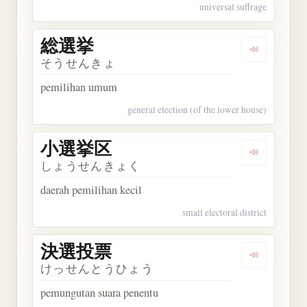
universal suffrage
総選挙
Dengarkan
そうせんきょ
pemilihan umum
general election (of the lower house)
小選挙区
Dengarkan
しょうせんきょく
daerah pemilihan kecil
small electoral district
決選投票
Dengarkan
けっせんとうひょう
pemungutan suara penentu