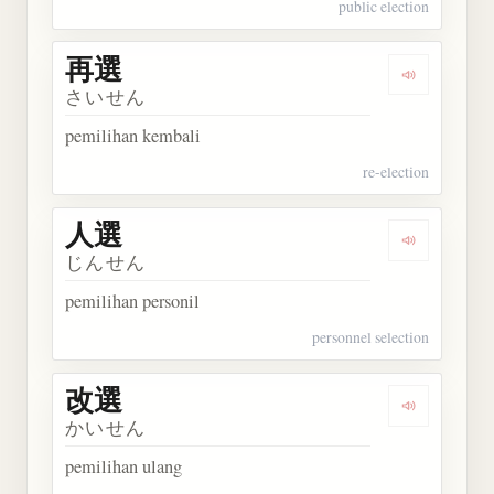
public election
再選
Dengarkan 
さいせん
pemilihan kembali
re-election
人選
Dengarkan 
じんせん
pemilihan personil
personnel selection
改選
Dengarkan 
かいせん
pemilihan ulang