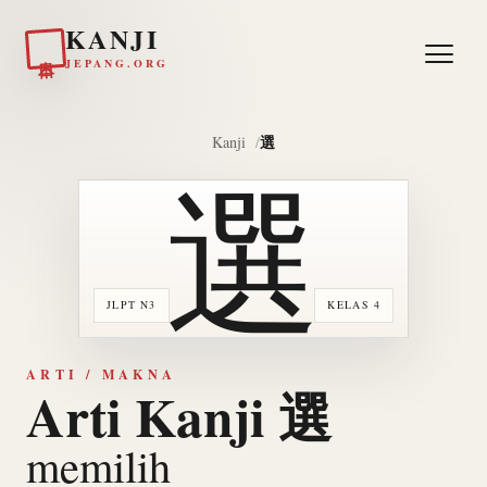
KANJI
日本
JEPANG.ORG
選
Kanji
選
JLPT N3
KELAS 4
ARTI / MAKNA
Arti Kanji 選
memilih