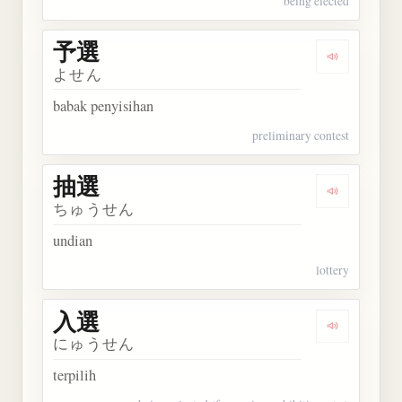
being elected
予選
Dengarkan 
よせん
babak penyisihan
preliminary contest
抽選
Dengarkan 
ちゅうせん
undian
lottery
入選
Dengarkan 
にゅうせん
terpilih