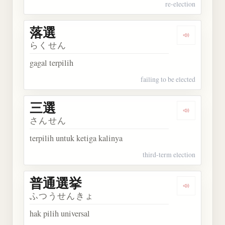
re-election
落選
Dengarkan 
らくせん
gagal terpilih
failing to be elected
三選
Dengarkan 
さんせん
terpilih untuk ketiga kalinya
third-term election
普通選挙
Dengarkan
ふつうせんきょ
hak pilih universal