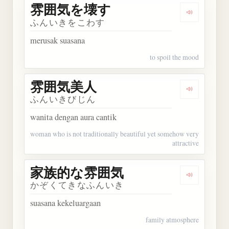
雰囲気を壊す
Dengarka
ふんいきをこわす
merusak suasana
to spoil the mood
雰囲気美人
Dengarka
ふんいきびじん
wanita dengan aura cantik
woman who is not traditionally beautiful yet somehow very
attractive
家族的な雰囲気
Dengarka
かぞくてきなふんいき
suasana kekeluargaan
family atmosphere