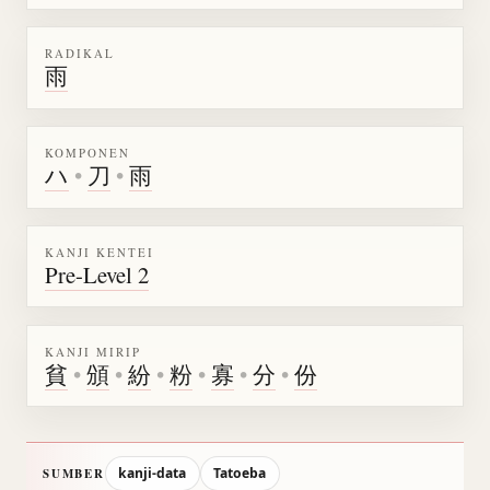
RADIKAL
雨
KOMPONEN
ハ
•
刀
•
雨
KANJI KENTEI
Pre-Level 2
KANJI MIRIP
貧
•
頒
•
紛
•
粉
•
寡
•
分
•
份
kanji-data
Tatoeba
SUMBER