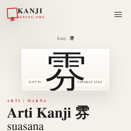
KANJI
日本
JEPANG.ORG
雰
Kanji
雰
JLPT N1
TINGKAT ATAS
ARTI / MAKNA
Arti Kanji 雰
suasana