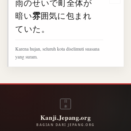
雨のせいで町全体が
Deng
雰
暗い
囲気に包まれ
ていた。
Karena hujan, seluruh kota diselimuti suasana
yang suram.
日
本
Kanji.Jepang.org
BAGIAN DARI JEPANG.ORG