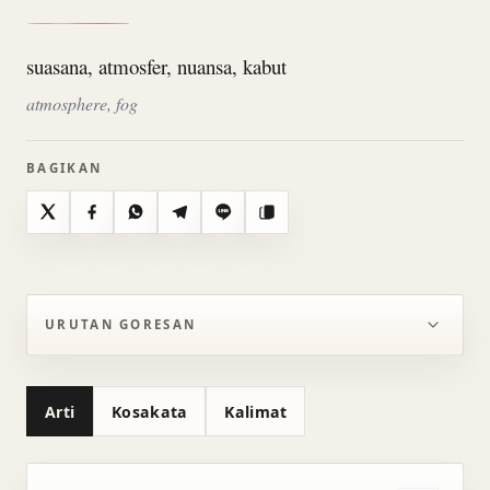
suasana, atmosfer, nuansa, kabut
atmosphere, fog
BAGIKAN
X
Facebook
WhatsApp
Telegram
Line
Salin
URUTAN GORESAN
Arti
Kosakata
Kalimat