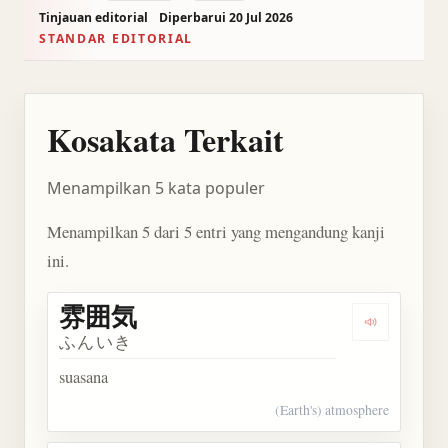
Tinjauan editorial
Diperbarui 20 Jul 2026
STANDAR EDITORIAL
Kosakata Terkait
Menampilkan 5 kata populer
Menampilkan 5 dari 5 entri yang mengandung kanji
ini.
雰囲気
Dengarkan
ふんいき
suasana
(Earth's) atmosphere