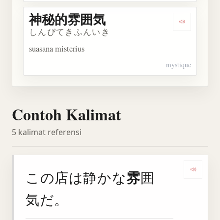
神秘的雰囲気
Dengarka
しんぴてきふんいき
suasana misterius
mystique
Contoh Kalimat
5 kalimat referensi
雰
この店は静かな
囲
Denga
気だ。