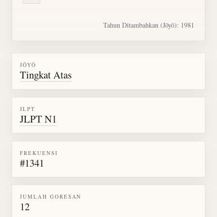
Tahun Ditambahkan (Jōyō): 1981
JŌYŌ
Tingkat Atas
JLPT
JLPT N1
FREKUENSI
#1341
JUMLAH GORESAN
12