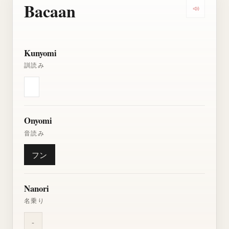
Bacaan
Dengarkan
Kunyomi
訓読み
Onyomi
音読み
フン
Nanori
名乗り
-