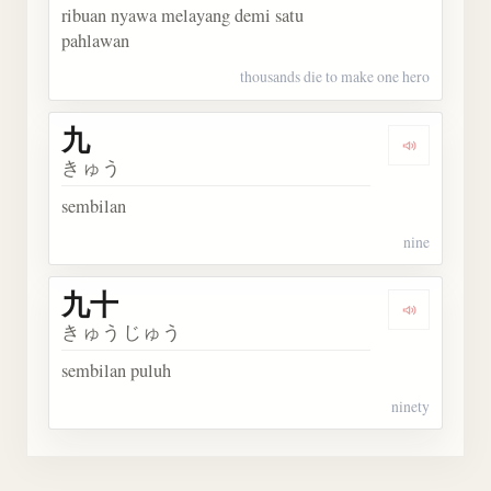
ribuan nyawa melayang demi satu
pahlawan
thousands die to make one hero
九
Dengarkan
きゅう
sembilan
nine
九十
Dengarka
きゅうじゅう
sembilan puluh
ninety