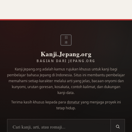
日
本
Kanji.Jepang.org
BAGIAN DARI JEPANG.ORG
Kanji.Jepang.org adalah kamus rujukan khusus untuk kanji bagi
pembelajar bahasa Jepang di Indonesia. Situs ini membantu pembelajar
memahami setiap karakter melalui arti yang jelas, bacaan onyomi dan
kunyomi, urutan goresan, kosakata, contoh kalimat, dan dukungan
kanji-data.
Terima kasih khusus kepada para
donatur
yang menjaga proyek ini
tetap hidup.
Cari kanji