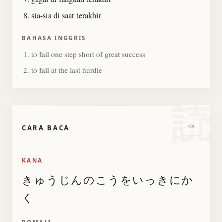
sia-sia di saat terakhir
BAHASA INGGRIS
to fail one step short of great success
to fall at the last hurdle
読
CARA BACA
Dengar
KANA
きゅうじんのこうをいっきにか
く