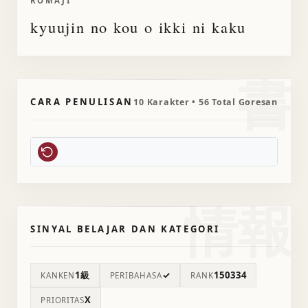
ROMAJI
kyuujin no kou o ikki ni kaku
書
CARA PENULISAN
10 Karakter • 56 Total Goresan
情報
SINYAL BELAJAR DAN KATEGORI
1級
✓
150334
KANKEN
PERIBAHASA
RANK
X
PRIORITAS