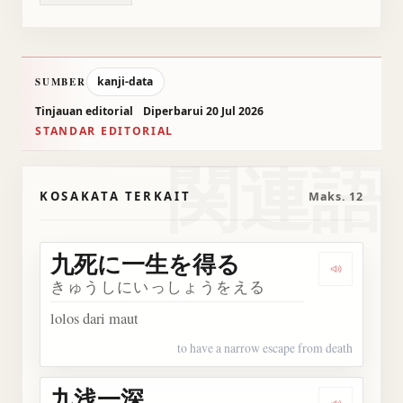
kanji-data
SUMBER
Tinjauan editorial
Diperbarui 20 Jul 2026
STANDAR EDITORIAL
関連語
KOSAKATA TERKAIT
Maks. 12
九死に一生を得る
Dengar
きゅうしにいっしょうをえる
lolos dari maut
to have a narrow escape from death
九浅一深