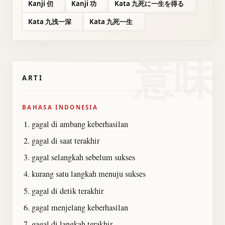
Kanji 仞
Kanji 功
Kata 九死に一生を得る
Kata 九浅一深
Kata 九死一生
意味
ARTI
BAHASA INDONESIA
gagal di ambang keberhasilan
gagal di saat terakhir
gagal selangkah sebelum sukses
kurang satu langkah menuju sukses
gagal di detik terakhir
gagal menjelang keberhasilan
gagal di langkah terakhir