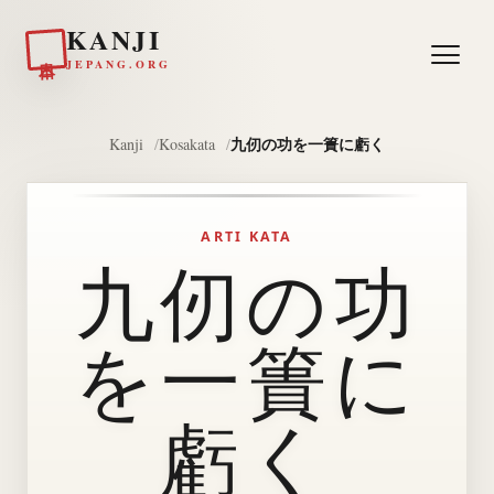
KANJI
日本
JEPANG.ORG
九仞の功を一簣に虧く
Kanji
Kosakata
ARTI KATA
九仞の功
を一簣に
虧く