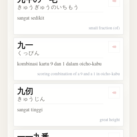
Dengark
きゅうぎゅうのいちもう
sangat sedikit
small fraction (of)
九一
Dengarka
くっぴん
kombinasi kartu 9 dan 1 dalam oicho-kabu
scoring combination of a 9 and a 1 in oicho-kabu
九仞
Dengarka
きゅうじん
sangat tinggi
great height
一一九番