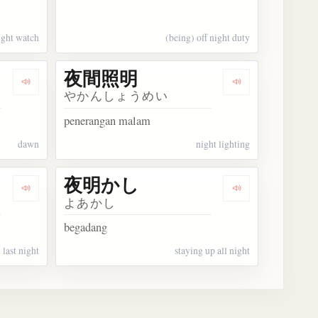
ight watch
(being) off night duty
夜間照明
Dengarkan 夜明け
Dengarkan 夜
やかんしょうめい
penerangan malam
dawn
night lighting
夜明かし
Dengarkan 夜前
Dengarkan 夜
よあかし
begadang
last night
staying up all night