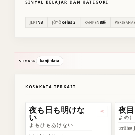
SINYAL BELAJAR DAN KATEGORI
N3
Kelas 3
8級
JLPT
JŌYŌ
KANKEN
PERIBAHA
kanji-data
SUMBER
KOSAKATA TERKAIT
夜も日も明けな
夜目
Dengarkan
い
よめ
よもひもあけない
terlihat