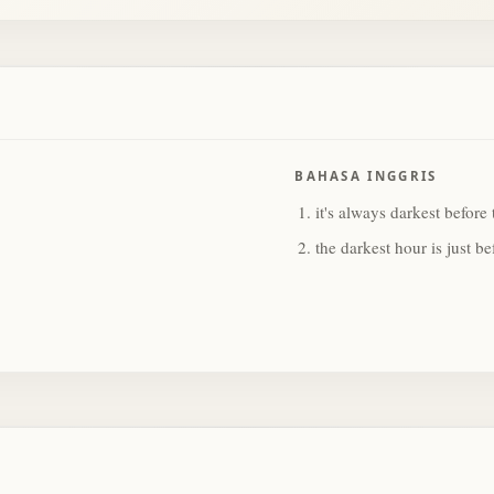
BAHASA INGGRIS
it's always darkest before
the darkest hour is just b