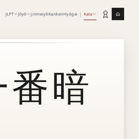
|
JLPT
Jōyō
Jinmeiyō
Kanken
Hyōgai
Kata
Statistik latihan
Jepang.or
一番暗