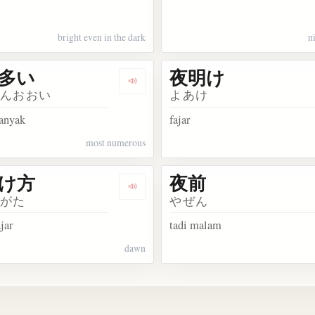
bright even in the dark
n
多い
夜明け
Dengarkan 一番多い
ばんおおい
よあけ
banyak
fajar
most numerous
け方
夜前
夜明けの明星
Dengarkan 夜明け方
けがた
やぜん
jar
tadi malam
dawn