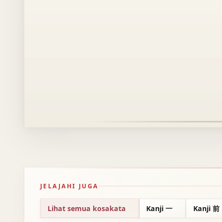
JELAJAHI JUGA
Lihat semua kosakata
Kanji 一
Kanji 前