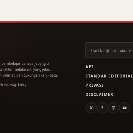
Cari kanji
i pembelajar bahasa Jepang di
API
akter melalui arti yang jelas,
 kalimat, dan dukungan kanji-data.
STANDAR EDITORIA
 ini tetap hidup.
PRIVASI
DISCLAIMER
X
Facebook
Instagram
You