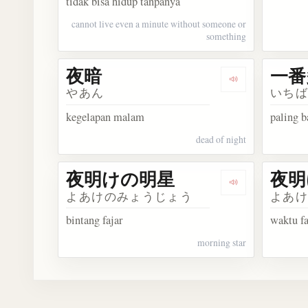
tidak bisa hidup tanpanya
cannot live even a minute without someone or
something
夜暗
一番
Dengarkan 夜暗
やあん
いち
kegelapan malam
paling 
dead of night
夜明けの明星
夜明
Dengarkan 
よあけのみょうじょう
よあ
bintang fajar
waktu fa
morning star