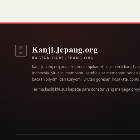
Kanji.Jepang.org
日
本
BAGIAN DARI JEPANG.ORG
Kanji.Jepang.org adalah kamus rujukan khusus untuk kanji bag
Indonesia. Situs ini membantu pembelajar memahami setiap kar
bacaan onyomi dan kunyomi, urutan goresan, kosakata, contoh
Terima kasih khusus kepada para
donatur
yang menjaga proyek