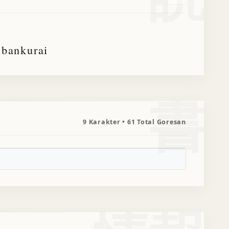
ibankurai
書
9 Karakter • 61 Total Goresan