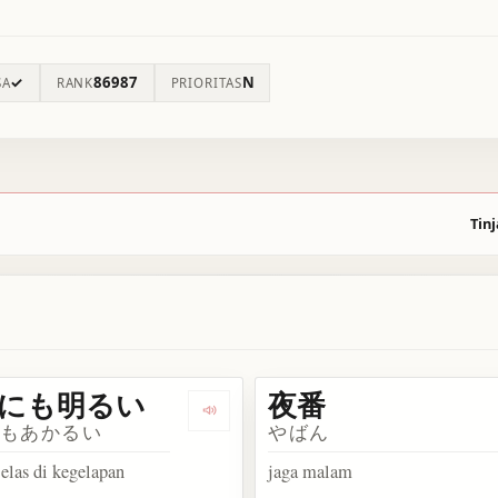
✓
86987
N
SA
RANK
PRIORITAS
Tinj
にも明るい
夜番
 夜も日も明けない
Dengarkan 夜目にも明るい
にもあかるい
やばん
 jelas di kegelapan
jaga malam