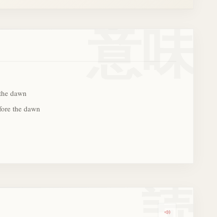
意味
 the dawn
efore the dawn
読
Dengarkan 