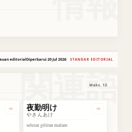
情報
auan editorial
Diperbarui 20 Jul 2026
STANDAR EDITORIAL
関連語
Maks. 12
夜勤明け
Dengarkan 夜番
Dengarkan 夜
やきんあけ
selesai giliran malam