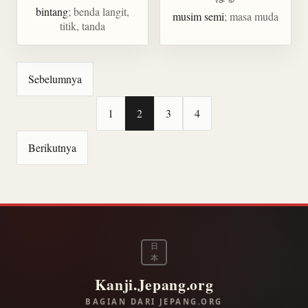
bintang
; benda langit,
musim semi
; masa muda
titik, tanda
Sebelumnya
1
2
3
4
Berikutnya
日
本
Kanji.Jepang.org
BAGIAN DARI JEPANG.ORG