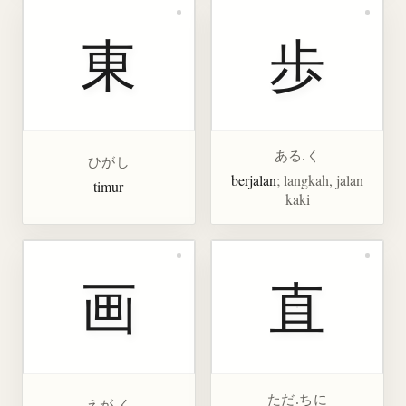
東
歩
ある.く
ひがし
berjalan
; langkah, jalan
timur
kaki
画
直
ただ.ちに
えが.く