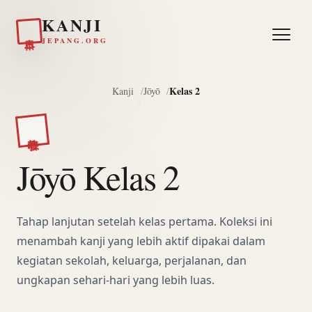
KANJI
日本
JEPANG.ORG
Kelas 2
Kanji
Jōyō
教養
Jōyō Kelas 2
Tahap lanjutan setelah kelas pertama. Koleksi ini
menambah kanji yang lebih aktif dipakai dalam
kegiatan sekolah, keluarga, perjalanan, dan
ungkapan sehari-hari yang lebih luas.