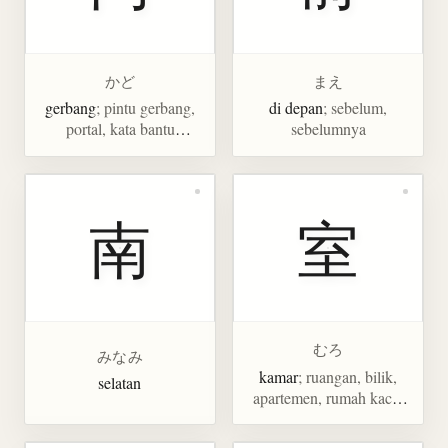
かど
まえ
gerbang
; pintu gerbang,
di depan
; sebelum,
portal, kata bantu
sebelumnya
bilangan untuk meriam,
keluarga, golongan
南
室
むろ
みなみ
kamar
; ruangan, bilik,
selatan
apartemen, rumah kaca,
ruang bawah tanah