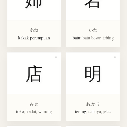
あね
いわ
kakak perempuan
batu
; batu besar, tebing
店
明
みせ
あ.かり
toko
; kedai, warung
terang
; cahaya, jelas