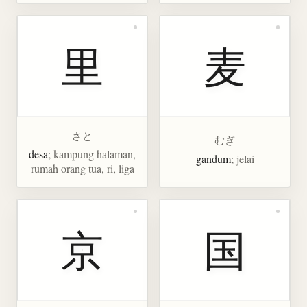
里
麦
さと
むぎ
desa
; kampung halaman,
gandum
; jelai
rumah orang tua, ri, liga
京
国