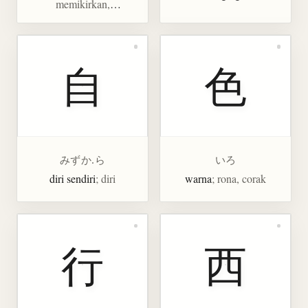
memikirkan,
merenungkan,
menyelidiki
自
色
みずか.ら
いろ
diri sendiri
; diri
warna
; rona, corak
行
西