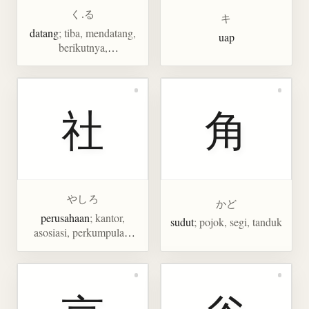
く.る
キ
datang
; tiba, mendatang,
uap
berikutnya,
menyebabkan, menjadi
社
角
やしろ
かど
perusahaan
; kantor,
sudut
; pojok, segi, tanduk
asosiasi, perkumpulan,
kuil shinto