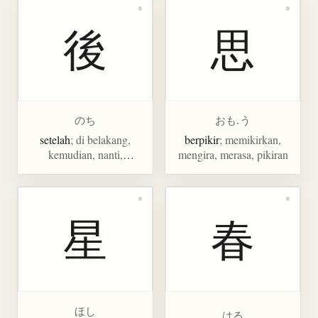
後
思
のち
おも.う
setelah
; di belakang,
berpikir
; memikirkan,
kemudian, nanti,
mengira, merasa, pikiran
tertinggal, sisa
星
春
ほし
はる