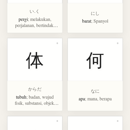
い.く
にし
pergi
; melakukan,
barat
; Spanyol
perjalanan, bertindak,
baris, garis, bank
体
何
からだ
なに
tubuh
; badan, wujud
apa
; mana, berapa
fisik, substansi, objek,
realitas, kenyataan, satuan
untuk patung atau boneka