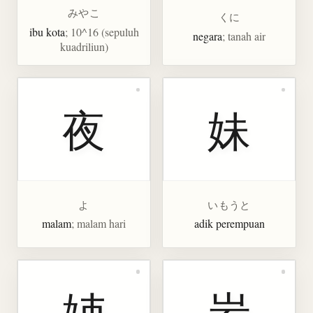
みやこ
くに
ibu kota
; 10^16 (sepuluh
negara
; tanah air
kuadriliun)
夜
妹
よ
いもうと
malam
; malam hari
adik perempuan
姉
岩