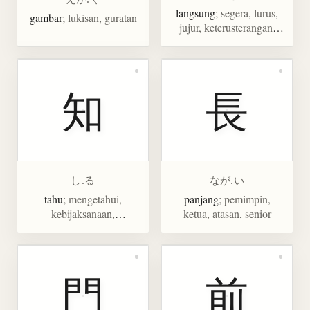
langsung
; segera, lurus,
gambar
; lukisan, guratan
jujur, keterusterangan,
memperbaiki
知
長
し.る
なが.い
tahu
; mengetahui,
panjang
; pemimpin,
kebijaksanaan,
ketua, atasan, senior
pengetahuan
門
前