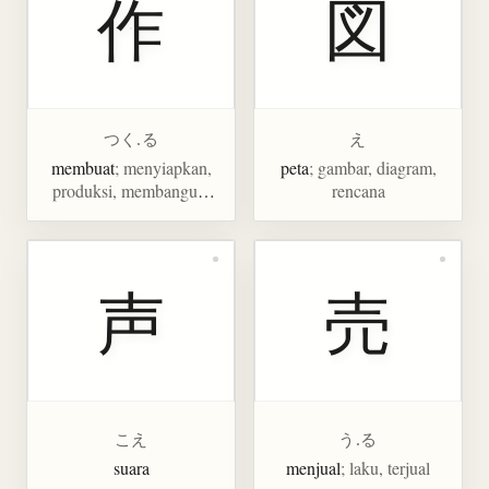
作
図
つく.る
え
membuat
; menyiapkan,
peta
; gambar, diagram,
produksi, membangun,
rencana
menciptakan
声
売
こえ
う.る
suara
menjual
; laku, terjual