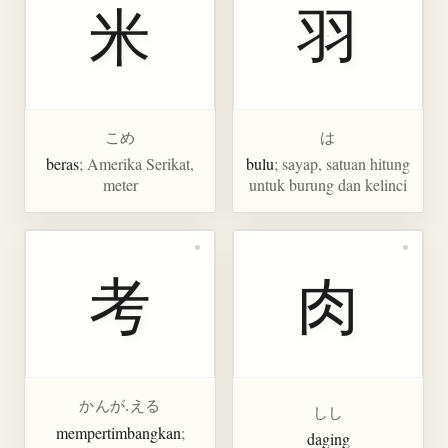
米
羽
こめ
は
beras
; Amerika Serikat,
bulu
; sayap, satuan hitung
meter
untuk burung dan kelinci
考
肉
かんが.える
しし
mempertimbangkan
;
daging