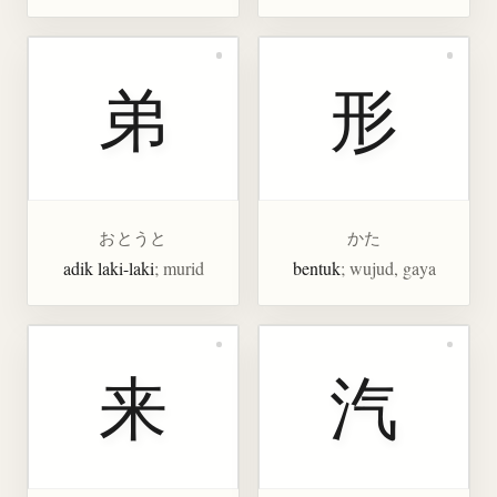
弟
形
おとうと
かた
adik laki-laki
; murid
bentuk
; wujud, gaya
来
汽