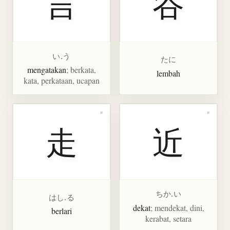
言
谷
い.う
たに
mengatakan
; berkata,
lembah
kata, perkataan, ucapan
走
近
ちか.い
はし.る
dekat
; mendekat, dini,
berlari
kerabat, setara