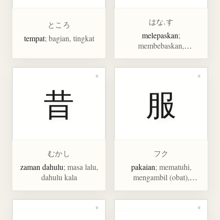
はな.す
ところ
melepaskan
;
tempat
; bagian, tingkat
membebaskan,
menembakkan,
memancarkan, mengusir
昔
服
むかし
フク
zaman dahulu
; masa lalu,
pakaian
; mematuhi,
dahulu kala
mengambil (obat),
melepas, mengenakan,
membebaskan