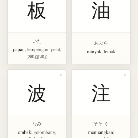
板
油
いた
あぶら
papan
; lempengan, pelat,
minyak
; lemak
panggung
波
注
なみ
そそ.ぐ
ombak
; gelombang,
menuangkan
;