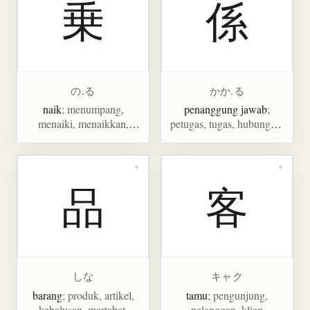
乗
係
の.る
かか.る
naik
; menumpang,
penanggung jawab
;
menaiki, menaikkan,
petugas, tugas, hubungan,
mengalikan, pangkat,
kaitan
bergabung, penghitung
kendaraan
品
客
しな
キャク
barang
; produk, artikel,
tamu
; pengunjung,
kehalusan, martabat,
pelanggan, klien