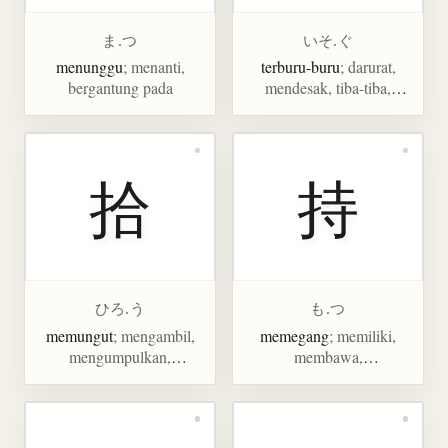
ま.つ
いそ.ぐ
menunggu
; menanti,
terburu-buru
; darurat,
bergantung pada
mendesak, tiba-tiba,
curam
拾
持
ひろ.う
も.つ
memungut
; mengambil,
memegang
; memiliki,
mengumpulkan,
membawa,
menemukan, berjalan
mempertahankan,
kaki, sepuluh
menopang, menjaga