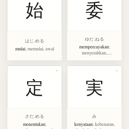
始
委
ゆだ.ねる
はじ.める
mempercayakan
;
mulai
; memulai, awal
menyerahkan,
mengamanatkan, komite,
panitia
定
実
さだ.める
み
menentukan
;
kenyataan
; kebenaran,