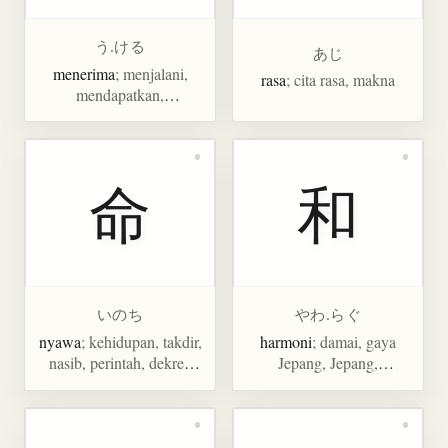
う.ける
あじ
menerima
; menjalani,
rasa
; cita rasa, makna
mendapatkan,
mengangkat (telepon),
menangkap, mengikuti
(ujian)
命
和
いのち
やわ.らぐ
nyawa
; kehidupan, takdir,
harmoni
; damai, gaya
nasib, perintah, dekret,
Jepang, Jepang,
mengangkat
melembutkan