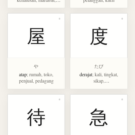
kualitas, satuan hidangan
屋
度
や
たび
atap
; rumah, toko,
derajat
; kali, tingkat,
penjual, pedagang
sikap,
mempertimbangkan
待
急