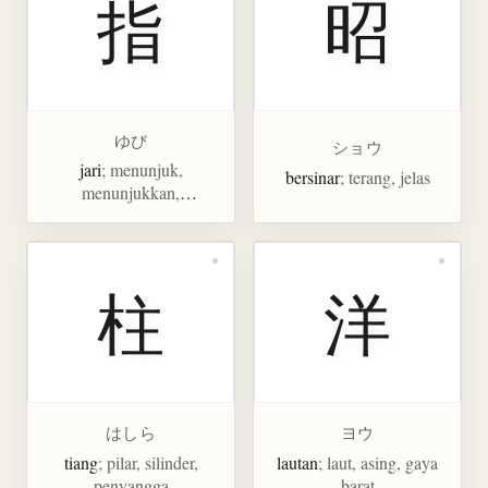
指
昭
ゆび
ショウ
jari
; menunjuk,
bersinar
; terang, jelas
menunjukkan,
mengindikasikan,
memasukkan
柱
洋
はしら
ヨウ
tiang
; pilar, silinder,
lautan
; laut, asing, gaya
penyangga
barat