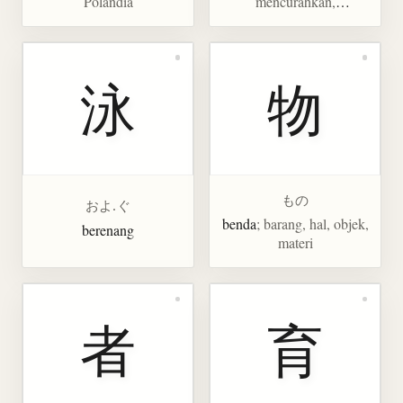
Polandia
mencurahkan,
memusatkan, mengairi,
catatan, keterangan,
memberi catatan
泳
物
もの
およ.ぐ
benda
; barang, hal, objek,
berenang
materi
者
育