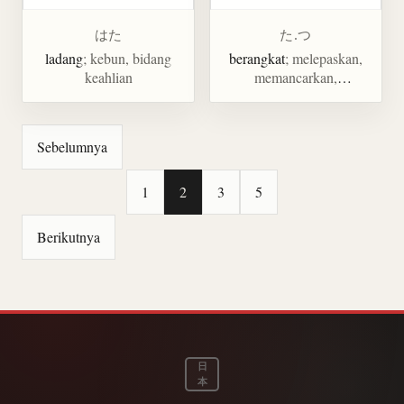
はた
た.つ
ladang
; kebun, bidang
berangkat
; melepaskan,
keahlian
memancarkan,
menerbitkan,
mengungkapkan, berawal
dari, satuan tembakan
Sebelumnya
1
2
3
5
Berikutnya
日
本