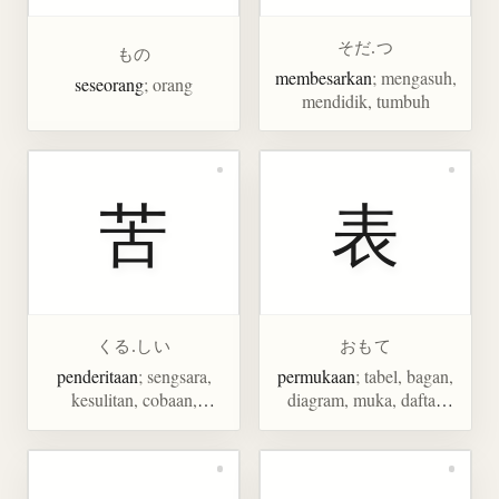
そだ.つ
もの
membesarkan
; mengasuh,
seseorang
; orang
mendidik, tumbuh
苦
表
くる.しい
おもて
penderitaan
; sengsara,
permukaan
; tabel, bagan,
kesulitan, cobaan,
diagram, muka, daftar,
khawatir, pahit, meringis
menyatakan