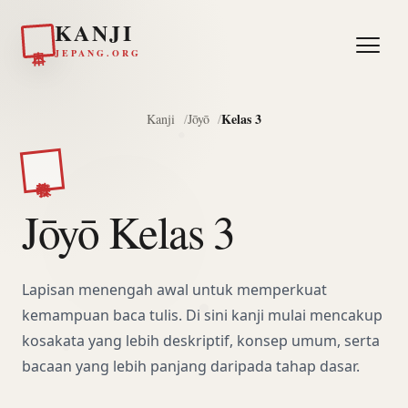
KANJI
日本
JEPANG.ORG
Kelas 3
Kanji
Jōyō
教養
Jōyō Kelas 3
Lapisan menengah awal untuk memperkuat
kemampuan baca tulis. Di sini kanji mulai mencakup
kosakata yang lebih deskriptif, konsep umum, serta
bacaan yang lebih panjang daripada tahap dasar.