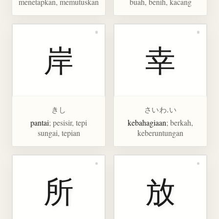
menetapkan, memutuskan
buah, benih, kacang
岸
幸
きし
さいわ.い
pantai
; pesisir, tepi
kebahagiaan
; berkah,
sungai, tepian
keberuntungan
所
放