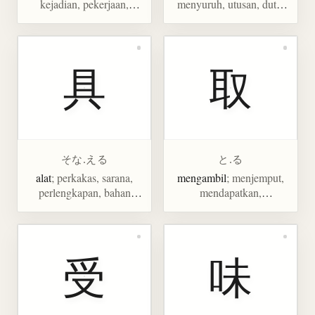
kejadian, pekerjaan,
menyuruh, utusan, duta,
sesuatu, alasan
menyebabkan
具
取
そな.える
と.る
alat
; perkakas, sarana,
mengambil
; menjemput,
perlengkapan, bahan
mendapatkan,
makanan, isi makanan,
memperoleh
set furnitur
受
味