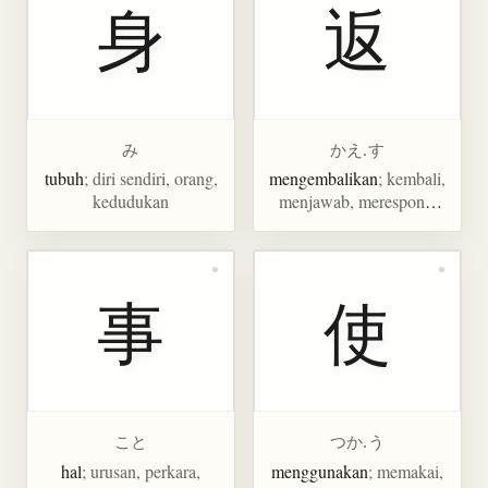
身
返
み
かえ.す
tubuh
; diri sendiri, orang,
mengembalikan
; kembali,
kedudukan
menjawab, merespons,
membalas, membayar
kembali, memudar
事
使
こと
つか.う
hal
; urusan, perkara,
menggunakan
; memakai,