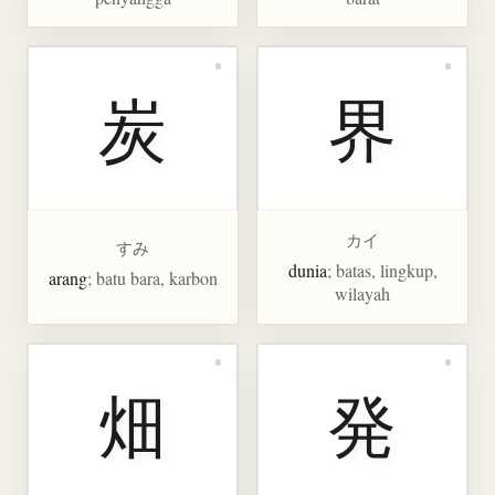
炭
界
カイ
すみ
dunia
; batas, lingkup,
arang
; batu bara, karbon
wilayah
畑
発