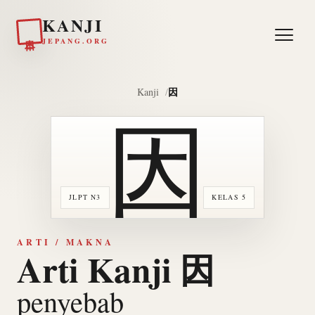
KANJI
日本
JEPANG.ORG
因
Kanji
因
JLPT N3
KELAS 5
ARTI / MAKNA
Arti Kanji 因
penyebab