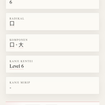
6
RADIKAL
囗
KOMPONEN
囗
•
大
KANJI KENTEI
Level 6
KANJI MIRIP
-