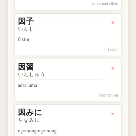
cause and effect
因子
Dengarkan 
いんし
faktor
factor
因習
Dengarkan 
いんしゅう
adat lama
convention
因みに
Dengarkan
ちなみに
ngomong-ngomong