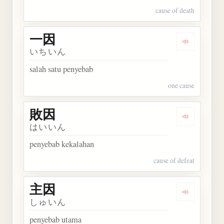
cause of death
一因
Dengarkan 
いちいん
salah satu penyebab
one cause
敗因
Dengarkan 
はいいん
penyebab kekalahan
cause of defeat
主因
Dengarkan 
しゅいん
penyebab utama