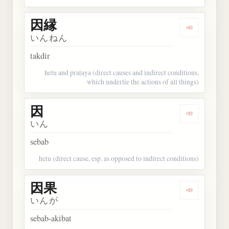
因縁
Dengarkan 
いんねん
takdir
hetu and prataya (direct causes and indirect conditions,
which underlie the actions of all things)
因
Dengarkan 
いん
sebab
hetu (direct cause, esp. as opposed to indirect conditions)
因果
Dengarkan 
いんが
sebab-akibat