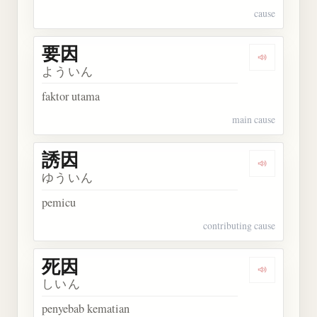
cause
要因
Dengarkan 
よういん
faktor utama
main cause
誘因
Dengarkan 
ゆういん
pemicu
contributing cause
死因
Dengarkan 
しいん
penyebab kematian