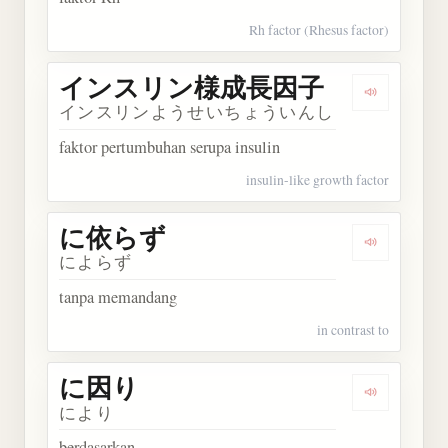
Rh factor (Rhesus factor)
インスリン様成長因子
Dengark
インスリンようせいちょういんし
faktor pertumbuhan serupa insulin
insulin-like growth factor
に依らず
Dengarkan
によらず
tanpa memandang
in contrast to
に因り
Dengarkan
により
berdasarkan