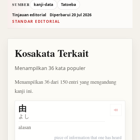
kanji-data
Tatoeba
SUMBER
Tinjauan editorial
Diperbarui 20 Jul 2026
STANDAR EDITORIAL
Kosakata Terkait
Menampilkan 36 kata populer
Menampilkan 36 dari 150 entri yang mengandung
kanji ini.
由
Dengarkan 
よし
alasan
piece of information that one has heard