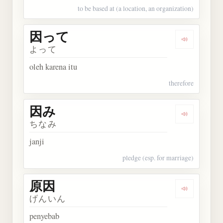
to be based at (a location, an organization)
因って
Dengarkan
よって
oleh karena itu
therefore
因み
Dengarkan 
ちなみ
janji
pledge (esp. for marriage)
原因
Dengarkan 
げんいん
penyebab