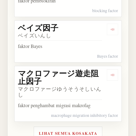
faktor pemblokiran
blocking factor
ベイズ因子
Dengarka
ベイズいんし
faktor Bayes
Bayes factor
マクロファージ遊走阻
Dengark
止因子
マクロファージゆうそうそしいん
し
faktor penghambat migrasi makrofag
macrophage migration inhibitory factor
LIHAT SEMUA KOSAKATA