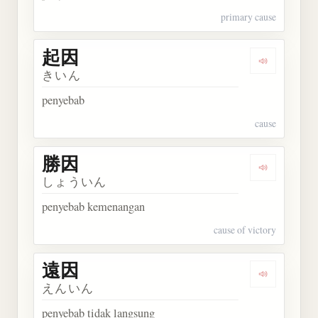
primary cause
起因
Dengarkan 
きいん
penyebab
cause
勝因
Dengarkan 
しょういん
penyebab kemenangan
cause of victory
遠因
Dengarkan 
えんいん
penyebab tidak langsung