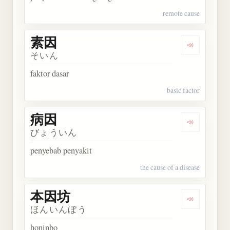
remote cause
素因
Dengarkan 
そいん
faktor dasar
basic factor
病因
Dengarkan 
びょういん
penyebab penyakit
the cause of a disease
本因坊
Dengarkan
ほんいんぼう
honinbo