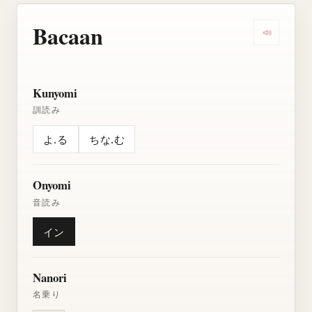
Bacaan
Dengarkan
Kunyomi
訓読み
よ.る
ちな.む
Onyomi
音読み
イン
Nanori
名乗り