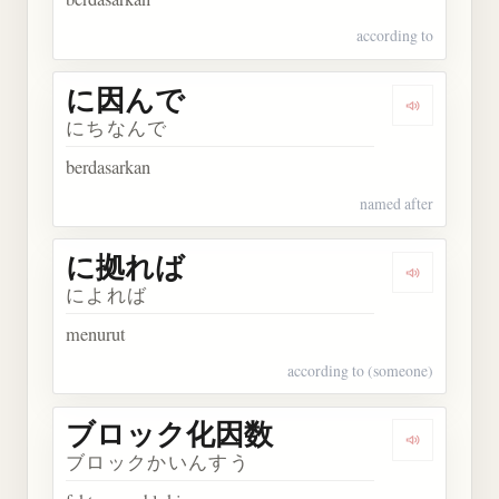
according to
に因んで
Dengarkan
にちなんで
berdasarkan
named after
に拠れば
Dengarkan
によれば
menurut
according to (someone)
ブロック化因数
Dengarka
ブロックかいんすう