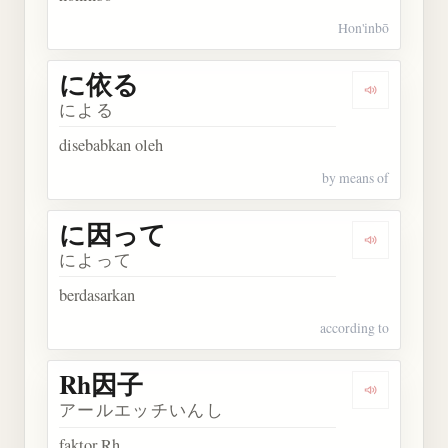
Hon'inbō
に依る
Dengarkan
による
disebabkan oleh
by means of
に因って
Dengarkan
によって
berdasarkan
according to
Rh因子
Dengarkan
アールエッチいんし
faktor Rh