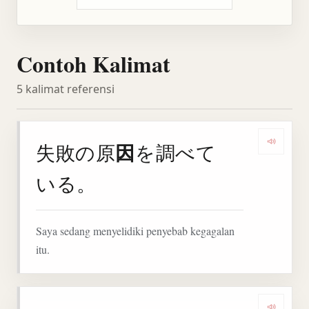
Contoh Kalimat
5 kalimat referensi
因
失敗の原
を調べて
Denga
いる。
Saya sedang menyelidiki penyebab kegagalan
itu.