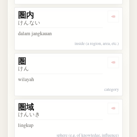
圏内
Dengarkan 
けんない
dalam jangkauan
inside (a region, area, etc.)
圏
Dengarkan 
けん
wilayah
category
圏域
Dengarkan 
けんいき
lingkup
sphere (e.g. of knowledge, influence)