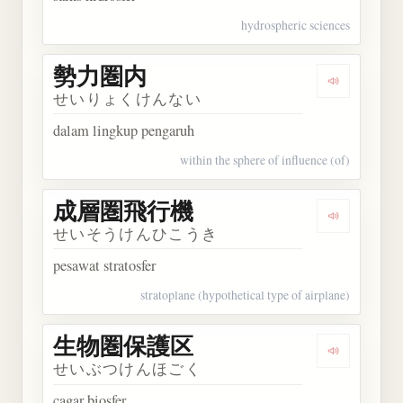
hydrospheric sciences
勢力圏内
Dengarkan
せいりょくけんない
dalam lingkup pengaruh
within the sphere of influence (of)
成層圏飛行機
Dengarka
せいそうけんひこうき
pesawat stratosfer
stratoplane (hypothetical type of airplane)
生物圏保護区
Dengarka
せいぶつけんほごく
cagar biosfer