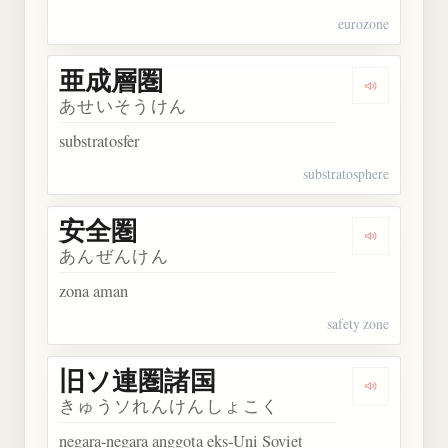
eurozone
亜成層圏
Dengarkan
あせいそうけん
substratosfer
substratosphere
安全圏
Dengarkan
あんぜんけん
zona aman
safety zone
旧ソ連圏諸国
Dengarka
きゅうソれんけんしょこく
negara-negara anggota eks-Uni Soviet