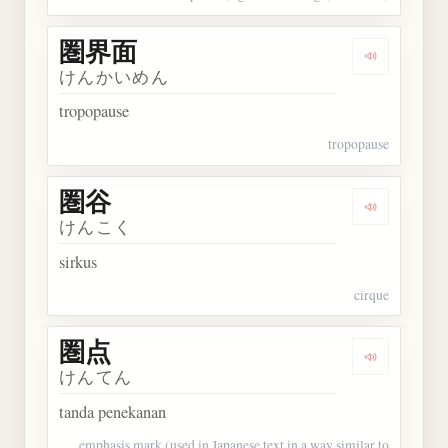
圏界面
Dengarkan
けんかいめん
tropopause
tropopause
圏谷
Dengarkan 
けんこく
sirkus
cirque
圏点
Dengarkan 
けんてん
tanda penekanan
emphasis mark (used in Japanese text in a way similar to