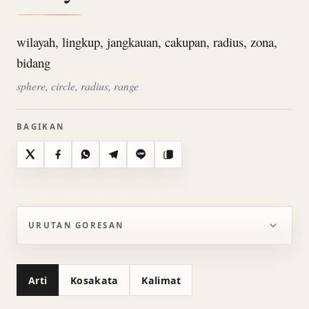
wilayah, lingkup, jangkauan, cakupan, radius, zona,
bidang
sphere, circle, radius, range
BAGIKAN
X
Facebook
WhatsApp
Telegram
Line
Salin
URUTAN GORESAN
Arti
Kosakata
Kalimat