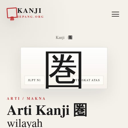
KANJI
日本
JEPANG.ORG
圏
Kanji
圏
JLPT N1
TINGKAT ATAS
ARTI / MAKNA
Arti Kanji 圏
wilayah