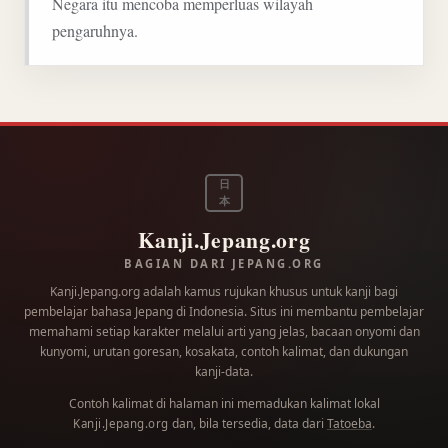
Negara itu mencoba memperluas wilayah
pengaruhnya.
日
本
Kanji.Jepang.org
BAGIAN DARI JEPANG.ORG
Kanji.Jepang.org adalah kamus rujukan khusus untuk kanji bagi
pembelajar bahasa Jepang di Indonesia. Situs ini membantu pembelajar
memahami setiap karakter melalui arti yang jelas, bacaan onyomi dan
kunyomi, urutan goresan, kosakata, contoh kalimat, dan dukungan
kanji-data.
Contoh kalimat di halaman ini memadukan kalimat lokal
dan, bila tersedia, data dari
Tatoeba
.
Kanji.Jepang.org