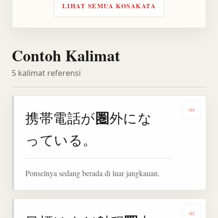
LIHAT SEMUA KOSAKATA
Contoh Kalimat
5 kalimat referensi
圏
携帯電話が
外にな
Denga
っている。
Ponselnya sedang berada di luar jangkauan.