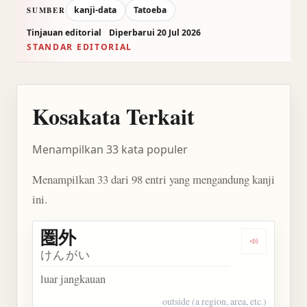
kanji-data
Tatoeba
SUMBER
Tinjauan editorial
Diperbarui 20 Jul 2026
STANDAR EDITORIAL
Kosakata Terkait
Menampilkan 33 kata populer
Menampilkan 33 dari 98 entri yang mengandung kanji
ini.
圏外
Dengarkan 
けんがい
luar jangkauan
outside (a region, area, etc.)