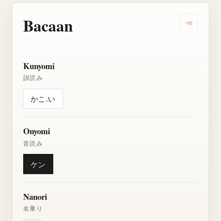
Bacaan
Dengarkan
Kunyomi
訓読み
かこ.い
Onyomi
音読み
ケン
Nanori
名乗り