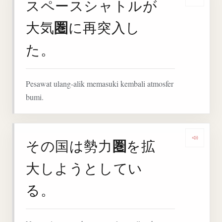
スペースシャトルが
Deng
圏
大気
に再突入し
た。
Pesawat ulang-alik memasuki kembali atmosfer
bumi.
圏
その国は勢力
を拡
Deng
大しようとしてい
る。