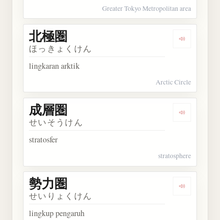
Greater Tokyo Metropolitan area
北極圏
Dengarkan
ほっきょくけん
lingkaran arktik
Arctic Circle
成層圏
Dengarkan
せいそうけん
stratosfer
stratosphere
勢力圏
Dengarkan
せいりょくけん
lingkup pengaruh