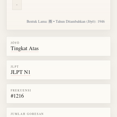
-
Bentuk Lama: 圈 • Tahun Ditambahkan (Jōyō): 1946
JŌYŌ
Tingkat Atas
JLPT
JLPT N1
FREKUENSI
#1216
JUMLAH GORESAN