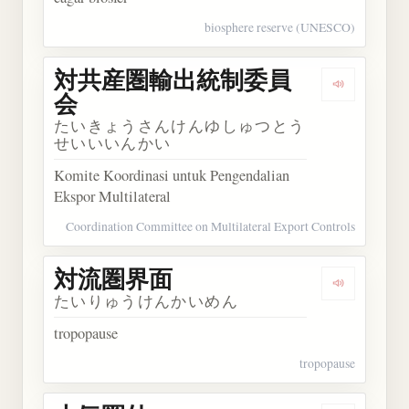
biosphere reserve (UNESCO)
対共産圏輸出統制委員
Dengark
会
たいきょうさんけんゆしゅつとう
せいいいんかい
Komite Koordinasi untuk Pengendalian
Ekspor Multilateral
Coordination Committee on Multilateral Export Controls
対流圏界面
Dengarka
たいりゅうけんかいめん
tropopause
tropopause