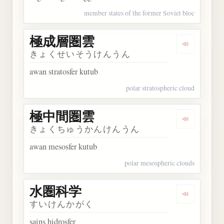
member states of the former Soviet bloc
極成層圏雲
Dengarka
きょくせいそうけんうん
awan stratosfer kutub
polar stratospheric cloud
極中間圏雲
Dengarka
きょくちゅうかんけんうん
awan mesosfer kutub
polar mesospheric clouds
水圏科学
Dengarkan
すいけんかがく
sains hidrosfer