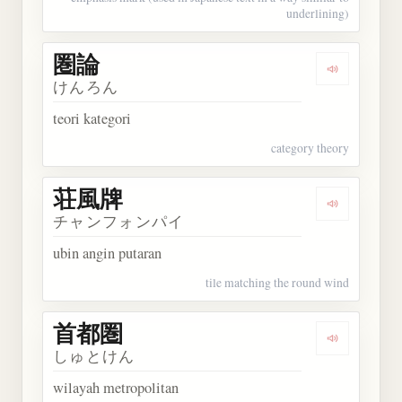
underlining)
圏論
Dengarkan 
けんろん
teori kategori
category theory
荘風牌
Dengarkan
チャンフォンパイ
ubin angin putaran
tile matching the round wind
首都圏
Dengarkan
しゅとけん
wilayah metropolitan