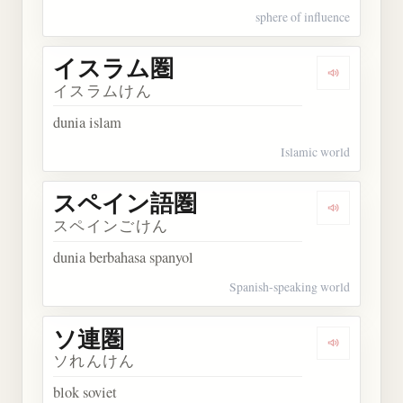
sphere of influence
イスラム圏
Dengarka
イスラムけん
dunia islam
Islamic world
スペイン語圏
Dengarka
スペインごけん
dunia berbahasa spanyol
Spanish-speaking world
ソ連圏
Dengarkan
ソれんけん
blok soviet