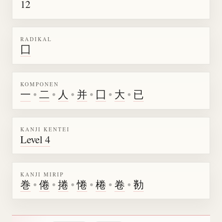
12
RADIKAL
囗
KOMPONEN
一
•
二
•
人
•
并
•
囗
•
大
•
已
KANJI KENTEI
Level 4
KANJI MIRIP
巻
•
倦
•
捲
•
惓
•
棬
•
卷
•
勌