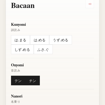
Bacaan
Dengarkan
Kunyomi
訓読み
は.まる
は.める
うず.める
しず.める
ふさ.ぐ
Onyomi
音読み
テン
チン
Nanori
名乗り