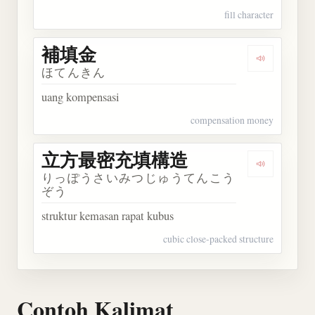
fill character
補填金
Dengarkan
ほてんきん
uang kompensasi
compensation money
立方最密充填構造
Dengarka
りっぽうさいみつじゅうてんこう
ぞう
struktur kemasan rapat kubus
cubic close-packed structure
Contoh Kalimat