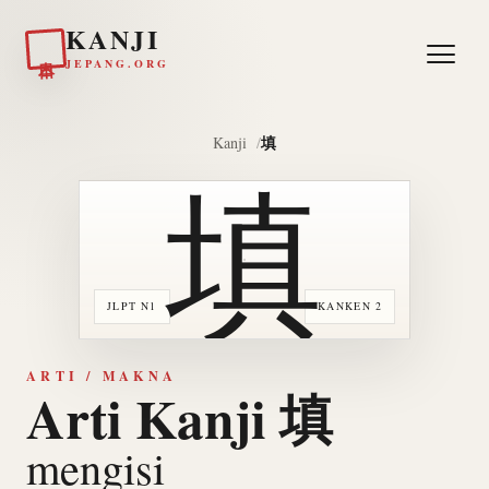
KANJI
日本
JEPANG.ORG
填
Kanji
填
JLPT N1
KANKEN 2
ARTI / MAKNA
Arti Kanji 填
mengisi