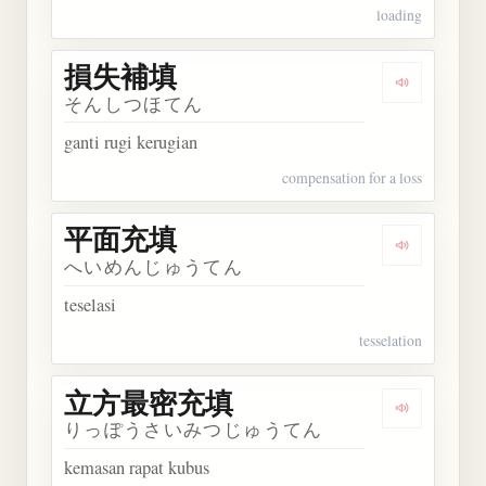
loading
損失補填
Dengarkan
そんしつほてん
ganti rugi kerugian
compensation for a loss
平面充填
Dengarkan
へいめんじゅうてん
teselasi
tesselation
立方最密充填
Dengarka
りっぽうさいみつじゅうてん
kemasan rapat kubus