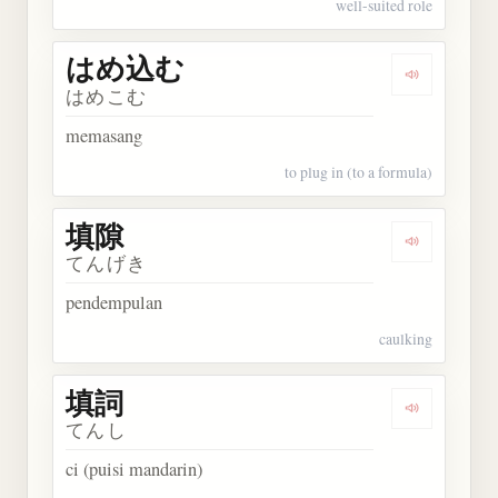
well-suited role
はめ込む
Dengarkan
はめこむ
memasang
to plug in (to a formula)
填隙
Dengarkan 
てんげき
pendempulan
caulking
填詞
Dengarkan 
てんし
ci (puisi mandarin)