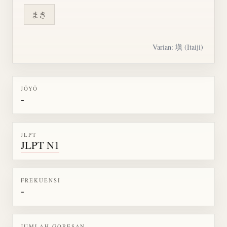
まき
Varian:
塡
(Itaiji)
JŌYŌ
-
JLPT
JLPT N1
FREKUENSI
-
JUMLAH GORESAN