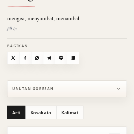
mengisi, menyumbat, menambal
fill in
BAGIKAN
X
Facebook
WhatsApp
Telegram
Line
Salin
URUTAN GORESAN
Arti
Kosakata
Kalimat