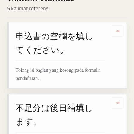
5 kalimat referensi
填
申込書の空欄を
し
Denga
てください。
Tolong isi bagian yang kosong pada formulir
pendaftaran.
填
不足分は後日補
し
Denga
ます。