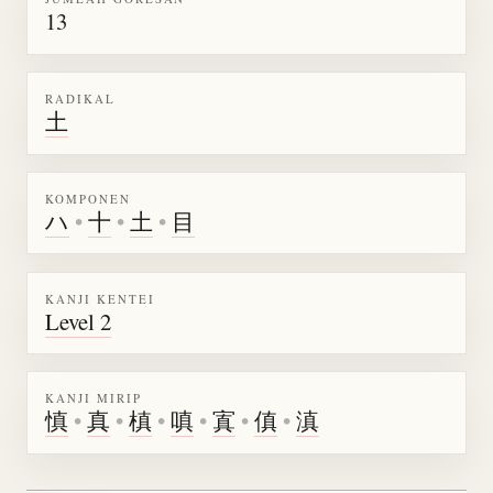
13
RADIKAL
土
KOMPONEN
ハ
•
十
•
土
•
目
KANJI KENTEI
Level 2
KANJI MIRIP
慎
•
真
•
槙
•
嗔
•
寘
•
傎
•
滇