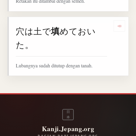
Retakan itu ditambal dengan semen.
填
穴は土で
めておい
Denga
た。
Lubangnya sudah ditutup dengan tanah.
日
本
Kanji.Jepang.org