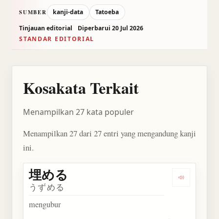
kanji-data
Tatoeba
SUMBER
Tinjauan editorial
Diperbarui 20 Jul 2026
STANDAR EDITORIAL
Kosakata Terkait
Menampilkan 27 kata populer
Menampilkan 27 dari 27 entri yang mengandung kanji
ini.
埋める
Dengarkan
うずめる
mengubur