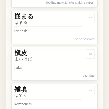
loading material (for making paper)
嵌まる
Dengarkan
はまる
terjebak
to be deceived
槇皮
Dengarkan 
まいはだ
pakal
caulking
補填
Dengarkan 
ほてん
kompensasi