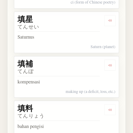
ci (form of Chinese poetry)
填星
Dengarkan 
てんせい
Saturnus
Saturn (planet)
填補
Dengarkan 
てんぽ
kompensasi
making up (a deficit, loss, etc.)
填料
Dengarkan 
てんりょう
bahan pengisi