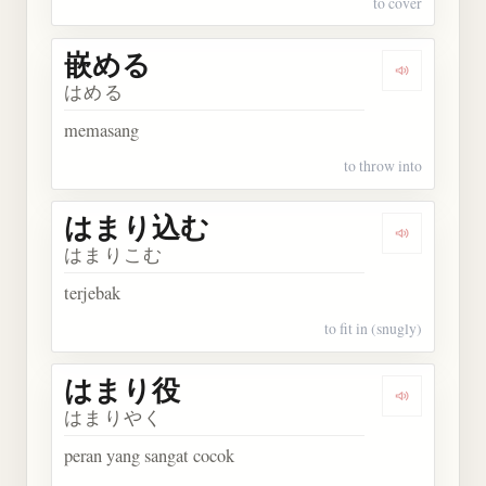
to cover
嵌める
Dengarkan
はめる
memasang
to throw into
はまり込む
Dengarka
はまりこむ
terjebak
to fit in (snugly)
はまり役
Dengarkan
はまりやく
peran yang sangat cocok