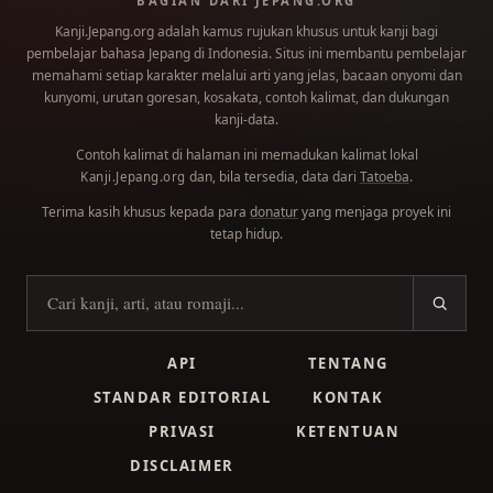
BAGIAN DARI JEPANG.ORG
Kanji.Jepang.org adalah kamus rujukan khusus untuk kanji bagi
pembelajar bahasa Jepang di Indonesia. Situs ini membantu pembelajar
memahami setiap karakter melalui arti yang jelas, bacaan onyomi dan
kunyomi, urutan goresan, kosakata, contoh kalimat, dan dukungan
kanji-data.
Contoh kalimat di halaman ini memadukan kalimat lokal
dan, bila tersedia, data dari
Tatoeba
.
Kanji.Jepang.org
Terima kasih khusus kepada para
donatur
yang menjaga proyek ini
tetap hidup.
Cari kanji
API
TENTANG
STANDAR EDITORIAL
KONTAK
PRIVASI
KETENTUAN
DISCLAIMER