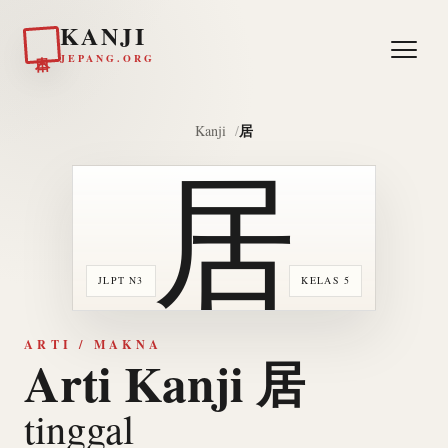
KANJI
日本
JEPANG.ORG
居
Kanji
居
JLPT N3
KELAS 5
ARTI / MAKNA
Arti Kanji 居
tinggal