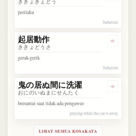
ききょきょどう
perilaku
behavior
起居動作
Dengarkan
ききょどうさ
gerak-gerik
behavior
鬼の居ぬ間に洗濯
Dengarka
おにのいぬまにせんたく
bersantai saat tidak ada pengawas
playing while the cat is away
LIHAT SEMUA KOSAKATA