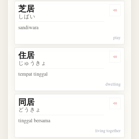
芝居
Dengarkan 
しばい
sandiwara
play
住居
Dengarkan 
じゅうきょ
tempat tinggal
dwelling
同居
Dengarkan 
どうきょ
tinggal bersama
living together