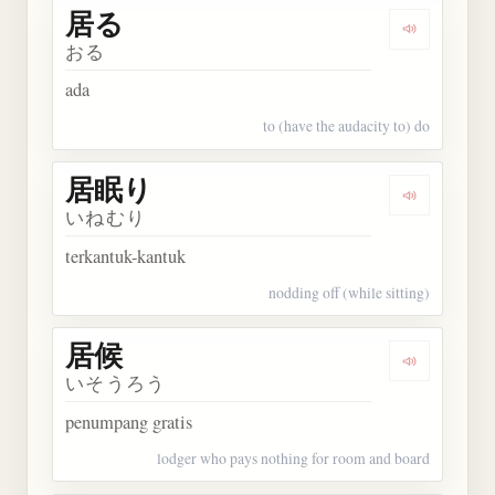
居る
Dengarkan 
おる
ada
to (have the audacity to) do
居眠り
Dengarkan
いねむり
terkantuk-kantuk
nodding off (while sitting)
居候
Dengarkan 
いそうろう
penumpang gratis
lodger who pays nothing for room and board