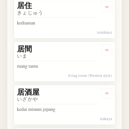
居住
Dengarkan 
きょじゅう
kediaman
residence
居間
Dengarkan 
いま
ruang tamu
living room (Western style)
居酒屋
Dengarkan
いざかや
kedai minum jepang
izakaya