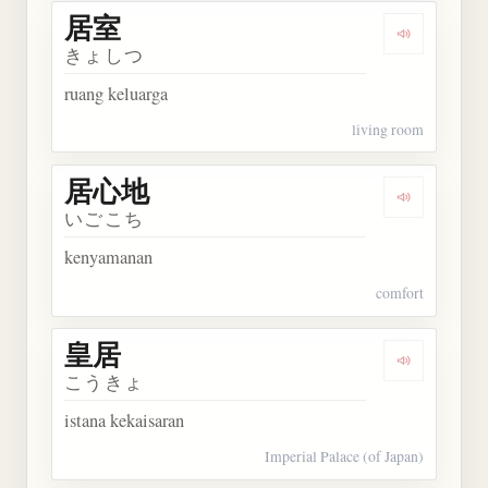
居室
Dengarkan 
きょしつ
ruang keluarga
living room
居心地
Dengarkan
いごこち
kenyamanan
comfort
皇居
Dengarkan 
こうきょ
istana kekaisaran
Imperial Palace (of Japan)