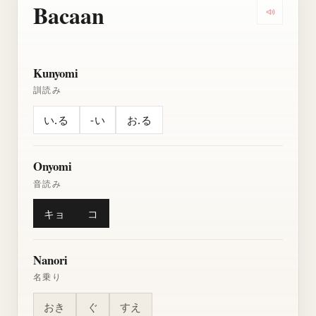
Bacaan
Dengarkan
Kunyomi
訓読み
い.る
-い
お.る
Onyomi
音読み
キョ
コ
Nanori
名乗り
おき
ぐ
すえ