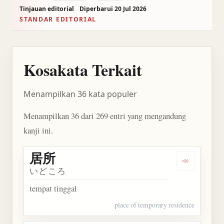
Tinjauan editorial
Diperbarui 20 Jul 2026
STANDAR EDITORIAL
Kosakata Terkait
Menampilkan 36 kata populer
Menampilkan 36 dari 269 entri yang mengandung
kanji ini.
居所
Dengarkan 
いどころ
tempat tinggal
place of temporary residence