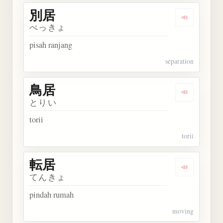
別居
Dengarkan 
べっきょ
pisah ranjang
separation
鳥居
Dengarkan 
とりい
torii
torii
転居
Dengarkan 
てんきょ
pindah rumah
moving