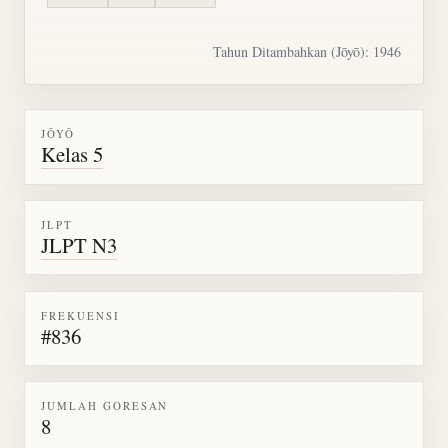
Tahun Ditambahkan (Jōyō): 1946
JŌYŌ
Kelas 5
JLPT
JLPT N3
FREKUENSI
#836
JUMLAH GORESAN
8