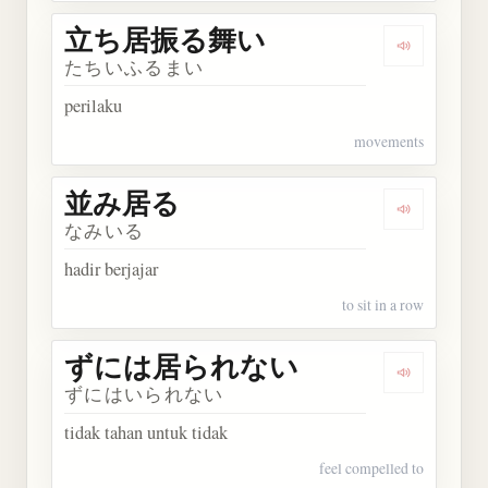
立ち居振る舞い
Dengarka
たちいふるまい
perilaku
movements
並み居る
Dengarkan
なみいる
hadir berjajar
to sit in a row
ずには居られない
Dengarka
ずにはいられない
tidak tahan untuk tidak
feel compelled to