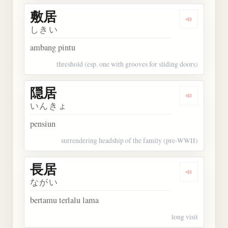
敷居
Dengarkan 
しきい
ambang pintu
threshold (esp. one with grooves for sliding doors)
隠居
Dengarkan 
いんきょ
pensiun
surrendering headship of the family (pre-WWII)
長居
Dengarkan 
ながい
bertamu terlalu lama
long visit