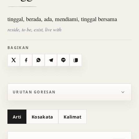
tinggal, berada, ada, mendiami, tinggal bersama
reside, to be, exist, live with
BAGIKAN
X
Facebook
WhatsApp
Telegram
Line
Salin
URUTAN GORESAN
Arti
Kosakata
Kalimat