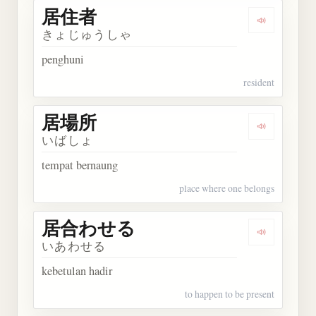
居住者
Dengarkan
きょじゅうしゃ
penghuni
resident
居場所
Dengarkan
いばしょ
tempat bernaung
place where one belongs
居合わせる
Dengarka
いあわせる
kebetulan hadir
to happen to be present