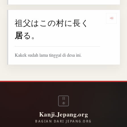
祖父はこの村に長く
Denga
居
る。
Kakek sudah lama tinggal di desa ini.
日
本
Kanji.Jepang.org
BAGIAN DARI JEPANG.ORG