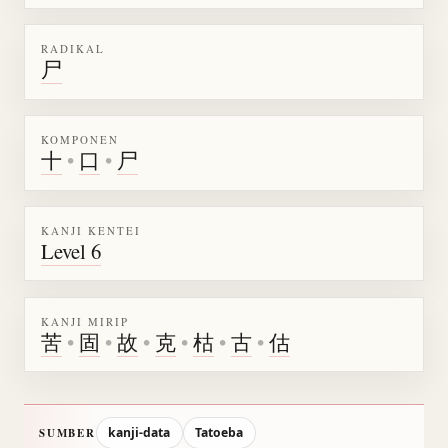
RADIKAL
尸
KOMPONEN
十
•
口
•
尸
KANJI KENTEI
Level 6
KANJI MIRIP
苦
•
固
•
故
•
克
•
枯
•
古
•
估
kanji-data
Tatoeba
SUMBER