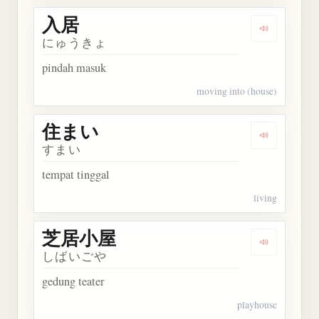
入居
Dengarkan 
にゅうきょ
pindah masuk
moving into (house)
住まい
Dengarkan
すまい
tempat tinggal
living
芝居小屋
Dengarkan
しばいごや
gedung teater
playhouse