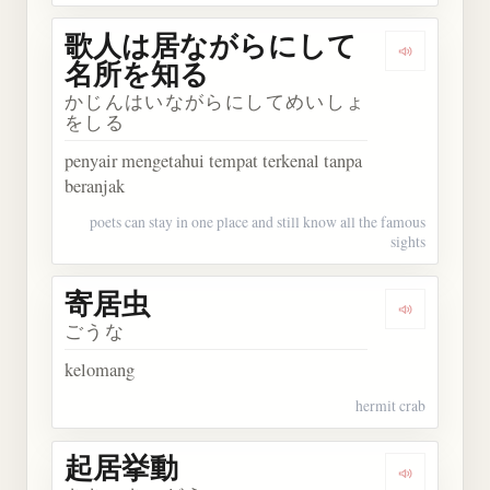
歌人は居ながらにして
Dengark
名所を知る
かじんはいながらにしてめいしょ
をしる
penyair mengetahui tempat terkenal tanpa
beranjak
poets can stay in one place and still know all the famous
sights
寄居虫
Dengarkan
ごうな
kelomang
hermit crab
起居挙動
Dengarkan