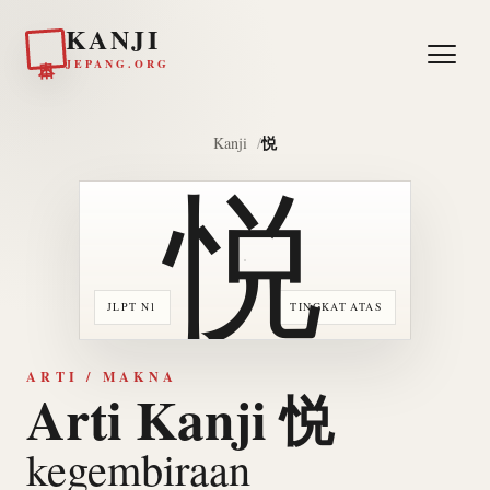
KANJI
日本
JEPANG.ORG
悦
Kanji
悦
JLPT N1
TINGKAT ATAS
ARTI / MAKNA
Arti Kanji 悦
kegembiraan