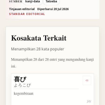
kanji-data
Tatoeba
SUMBER
Tinjauan editorial
Diperbarui 20 Jul 2026
STANDAR EDITORIAL
Kosakata Terkait
Menampilkan 28 kata populer
Menampilkan 28 dari 28 entri yang mengandung kanji
ini.
喜び
Dengarkan 
よろこび
kegembiraan
joy