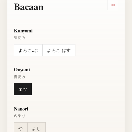
Bacaan
Dengarkan
Kunyomi
訓読み
よろこ.ぶ
よろこ.ばす
Onyomi
音読み
エツ
Nanori
名乗り
や
よし