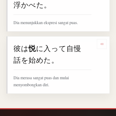
浮かべた。
Dia menunjukkan ekspresi sangat puas.
悦
彼は
に入って自慢
Denga
話を始めた。
Dia merasa sangat puas dan mulai
menyombongkan diri.