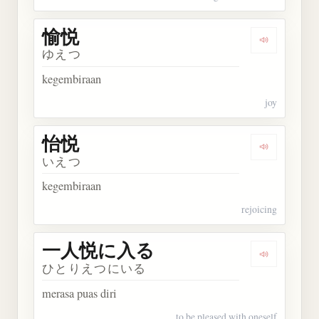
愉悦
Dengarkan 
ゆえつ
kegembiraan
joy
怡悦
Dengarkan 
いえつ
kegembiraan
rejoicing
一人悦に入る
Dengarka
ひとりえつにいる
merasa puas diri
to be pleased with oneself