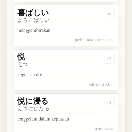
喜ばしい
Dengarkan
よろこばしい
menggembirakan
joyful (news, event, etc.)
悦
Dengarkan 
えつ
kepuasan diri
self-satisfaction
悦に浸る
Dengarkan
えつにひたる
tenggelam dalam kepuasan
to be pleased