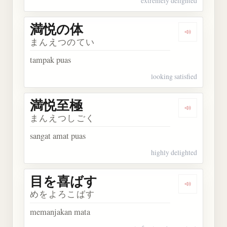
extremely delighted
満悦の体
Dengarkan
まんえつのてい
tampak puas
looking satisfied
満悦至極
Dengarkan
まんえつしごく
sangat amat puas
highly delighted
目を喜ばす
Dengarka
めをよろこばす
memanjakan mata