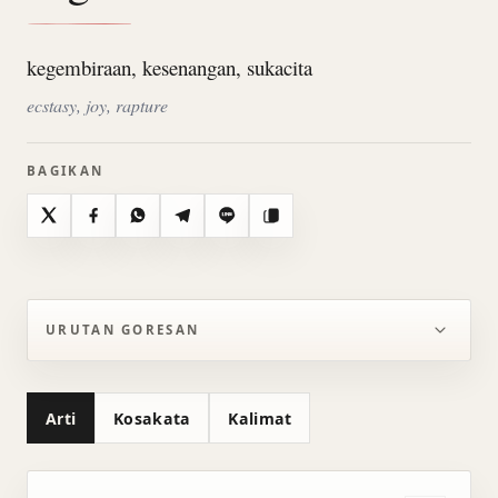
kegembiraan, kesenangan, sukacita
ecstasy, joy, rapture
BAGIKAN
X
Facebook
WhatsApp
Telegram
Line
Salin
URUTAN GORESAN
Arti
Kosakata
Kalimat