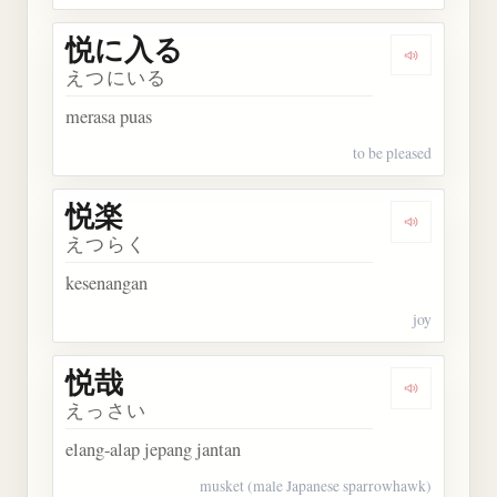
悦に入る
Dengarkan
えつにいる
merasa puas
to be pleased
悦楽
Dengarkan 
えつらく
kesenangan
joy
悦哉
Dengarkan 
えっさい
elang-alap jepang jantan
musket (male Japanese sparrowhawk)