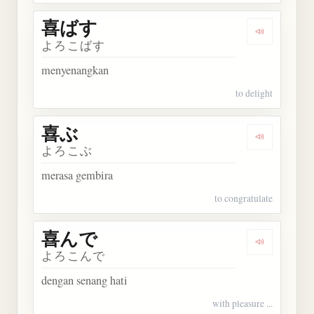
喜ばす
Dengarkan
よろこばす
menyenangkan
to delight
喜ぶ
Dengarkan 
よろこぶ
merasa gembira
to congratulate
喜んで
Dengarkan
よろこんで
dengan senang hati
with pleasure ...