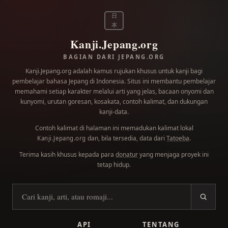
日
本
Kanji.Jepang.org
BAGIAN DARI JEPANG.ORG
Kanji.Jepang.org adalah kamus rujukan khusus untuk kanji bagi
pembelajar bahasa Jepang di Indonesia. Situs ini membantu pembelajar
memahami setiap karakter melalui arti yang jelas, bacaan onyomi dan
kunyomi, urutan goresan, kosakata, contoh kalimat, dan dukungan
kanji-data.
Contoh kalimat di halaman ini memadukan kalimat lokal
dan, bila tersedia, data dari
Tatoeba
.
Kanji.Jepang.org
Terima kasih khusus kepada para
donatur
yang menjaga proyek ini
tetap hidup.
Cari kanji
API
TENTANG