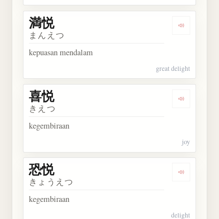
満悦
Dengarkan 
まんえつ
kepuasan mendalam
great delight
喜悦
Dengarkan 
きえつ
kegembiraan
joy
恐悦
Dengarkan 
きょうえつ
kegembiraan
delight