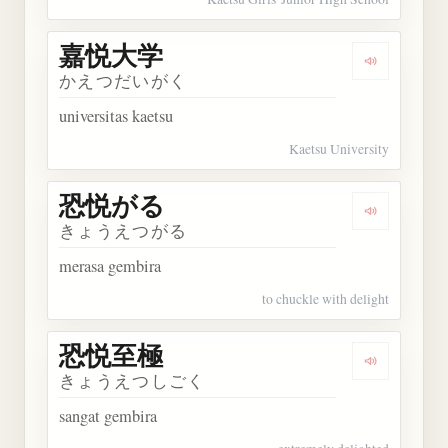
嘉悦大学
Dengarkan
かえつだいがく
universitas kaetsu
Kaetsu University
恐悦がる
Dengarkan
きょうえつがる
merasa gembira
to chuckle with delight
恐悦至極
Dengarkan
きょうえつしごく
sangat gembira