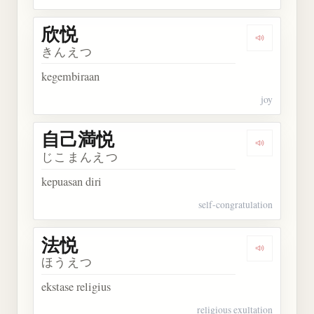
欣悦
Dengarkan 
きんえつ
kegembiraan
joy
自己満悦
Dengarkan
じこまんえつ
kepuasan diri
self-congratulation
法悦
Dengarkan 
ほうえつ
ekstase religius
religious exultation