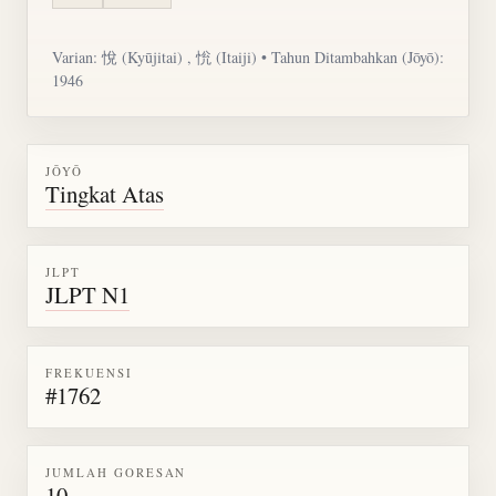
Varian: 悅 (Kyūjitai) ,
恱
(Itaiji) • Tahun Ditambahkan (Jōyō):
1946
JŌYŌ
Tingkat Atas
JLPT
JLPT N1
FREKUENSI
#1762
JUMLAH GORESAN
10