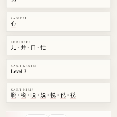
RADIKAL
心
KOMPONEN
儿
•
并
•
口
•
忙
KANJI KENTEI
Level 3
KANJI MIRIP
脱
•
税
•
哾
•
娧
•
帨
•
侻
•
裞