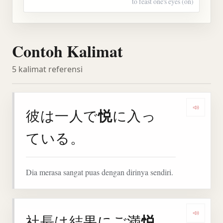
to feast one's eyes (on)
Contoh Kalimat
5 kalimat referensi
悦
彼は一人で
に入っ
Denga
ている。
Dia merasa sangat puas dengan dirinya sendiri.
悦
社長は結果にご満
Denga