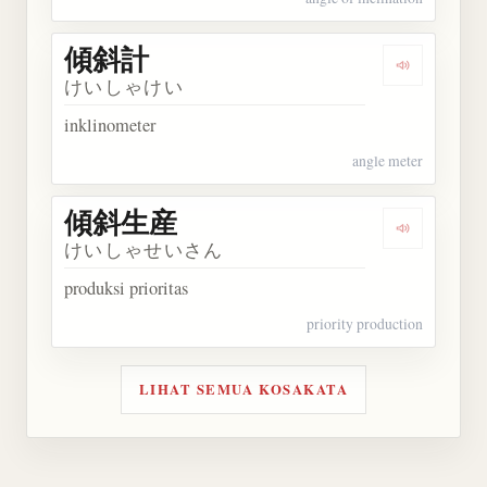
傾斜計
Dengarkan
けいしゃけい
inklinometer
angle meter
傾斜生産
Dengarkan
けいしゃせいさん
produksi prioritas
priority production
LIHAT SEMUA KOSAKATA