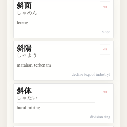
斜面
Dengarkan 
しゃめん
lereng
slope
斜陽
Dengarkan 
しゃよう
matahari terbenam
decline (e.g. of industry)
斜体
Dengarkan 
しゃたい
huruf miring
division ring