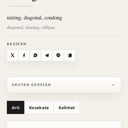
miring, diagonal, condong
diagonal, slanting, oblique
BAGIKAN
X
Facebook
WhatsApp
Telegram
Line
Salin
URUTAN GORESAN
Arti
Kosakata
Kalimat