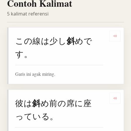
Contoh Kalimat
5 kalimat referensi
斜
この線は少し
めで
Denga
す。
Garis ini agak miring.
斜
彼は
め前の席に座
Denga
っている。