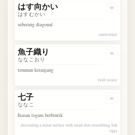
はす向かい
Dengarka
はすむかい
seberang diagonal
catercorner
魚子織り
Dengarkan
ななこおり
tenunan keranjang
twill weave
七子
Dengarkan 
ななこ
hiasan logam berbintik
decorating a metal surface with small dots resembling fish
eggs