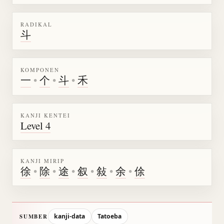
RADIKAL
斗
KOMPONEN
一
•
个
•
斗
•
禾
KANJI KENTEI
Level 4
KANJI MIRIP
徐
•
除
•
途
•
叙
•
敍
•
余
•
俆
kanji-data
Tatoeba
SUMBER