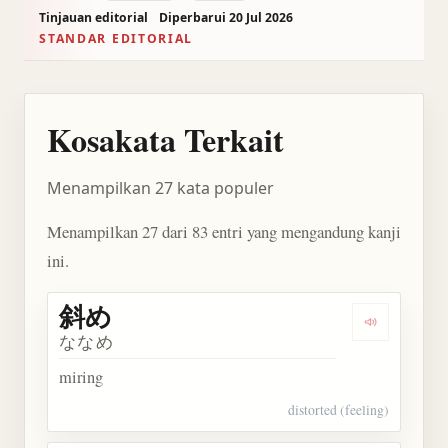
Tinjauan editorial
Diperbarui 20 Jul 2026
STANDAR EDITORIAL
Kosakata Terkait
Menampilkan 27 kata populer
Menampilkan 27 dari 83 entri yang mengandung kanji
ini.
斜め
Dengarkan 
ななめ
miring
distorted (feeling)