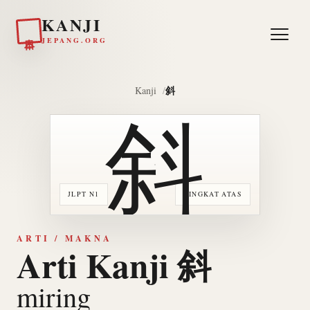
KANJI
日本
JEPANG.ORG
斜
Kanji
斜
JLPT N1
TINGKAT ATAS
ARTI / MAKNA
Arti Kanji 斜
miring