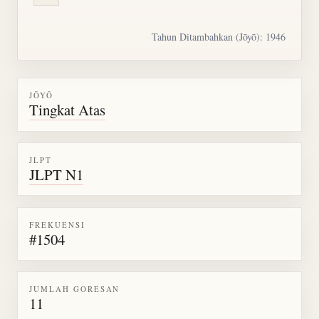
Tahun Ditambahkan (Jōyō): 1946
JŌYŌ
Tingkat Atas
JLPT
JLPT N1
FREKUENSI
#1504
JUMLAH GORESAN
11