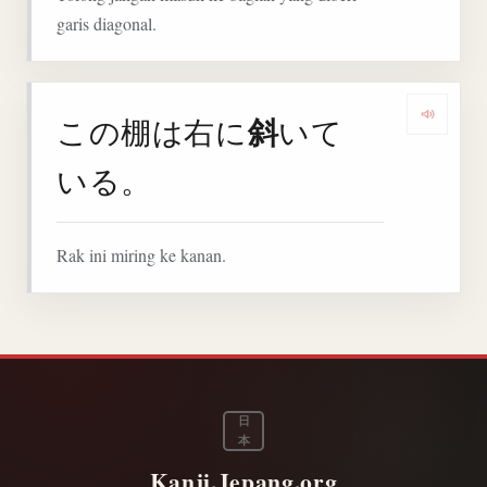
garis diagonal.
斜
この棚は右に
いて
Denga
いる。
Rak ini miring ke kanan.
日
本
Kanji.Jepang.org