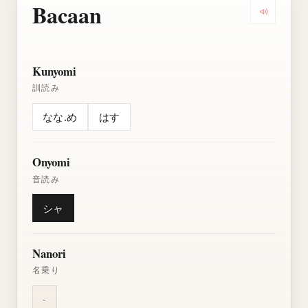
Bacaan
Dengarkan
Kunyomi
訓読み
なな.め
はす
Onyomi
音読み
シャ
Nanori
名乗り
-