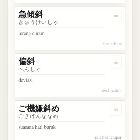
急傾斜
Dengarkan
きゅうけいしゃ
lereng curam
steep slope
偏斜
Dengarkan 
へんしゃ
deviasi
declination
ご機嫌斜め
Dengarka
ごきげんななめ
suasana hati buruk
in a bad temper