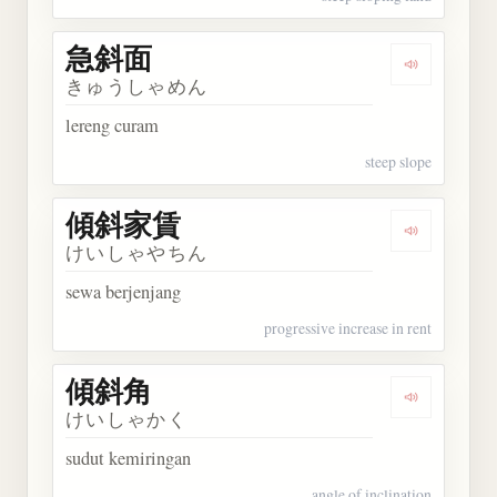
急斜面
Dengarkan
きゅうしゃめん
lereng curam
steep slope
傾斜家賃
Dengarkan
けいしゃやちん
sewa berjenjang
progressive increase in rent
傾斜角
Dengarkan
けいしゃかく
sudut kemiringan
angle of inclination