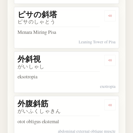
ピサの斜塔
Dengarka
ピサのしゃとう
Menara Miring Pisa
Leaning Tower of Pisa
外斜視
Dengarkan
がいしゃし
eksotropia
exotropia
外腹斜筋
Dengarkan
がいふくしゃきん
otot obligus eksternal
abdominal external oblique muscle