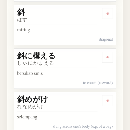
斜
Dengarkan 
はす
miring
diagonal
斜に構える
Dengarka
しゃにかまえる
bersikap sinis
to couch (a sword)
斜めがけ
Dengarkan
ななめがけ
selempang
slung across one's body (e.g. of a bag)