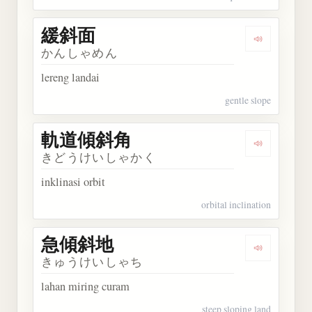
緩斜面
Dengarkan
かんしゃめん
lereng landai
gentle slope
軌道傾斜角
Dengarka
きどうけいしゃかく
inklinasi orbit
orbital inclination
急傾斜地
Dengarkan
きゅうけいしゃち
lahan miring curam
steep sloping land