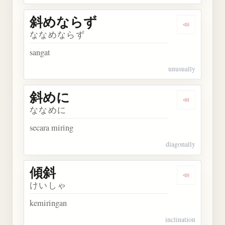
斜めならず
Dengarka
ななめならず
sangat
unusually
斜めに
Dengarkan
ななめに
secara miring
diagonally
傾斜
Dengarkan 
けいしゃ
kemiringan
inclination