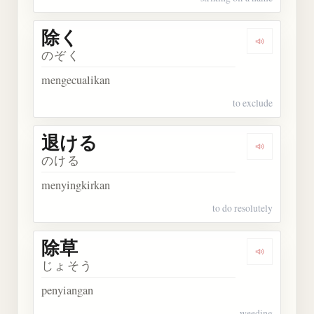
除く
Dengarkan 
のぞく
mengecualikan
to exclude
退ける
Dengarkan
のける
menyingkirkan
to do resolutely
除草
Dengarkan 
じょそう
penyiangan
weeding