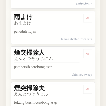
gastrectomy
雨よけ
Dengarkan
あまよけ
peneduh hujan
taking shelter from rain
煙突掃除人
Dengarka
えんとつそうじにん
pembersih cerobong asap
chimney sweep
煙突掃除夫
Dengarka
えんとつそうじふ
tukang bersih cerobong asap