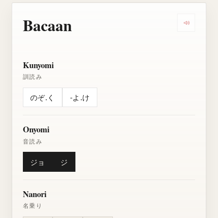
Bacaan
Dengarkan
Kunyomi
訓読み
のぞ.く
-よ.け
Onyomi
音読み
ジョ
ジ
Nanori
名乗り