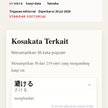
kanji-data
Tatoeba
SUMBER
Tinjauan editorial
Diperbarui 20 Jul 2026
STANDAR EDITORIAL
Kosakata Terkait
Menampilkan 36 kata populer
Menampilkan 36 dari 219 entri yang mengandung
kanji ini.
避ける
Dengarkan
さける
menghindari
to avoid (physical contact with)