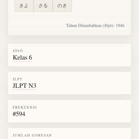
きよ
さる
のき
Tahun Ditambahkan (Jōyō): 1946
JŌYŌ
Kelas 6
JLPT
JLPT N3
FREKUENSI
#594
JUMLAH GORESAN