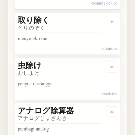
cleaning device
取り除く
Dengarkan
とりのぞく
menyingkirkan
to remove
虫除け
Dengarkan
むしよけ
pengusir serangga
insecticide
アナログ除算器
Dengarka
アナログじょざんき
pembagi analog