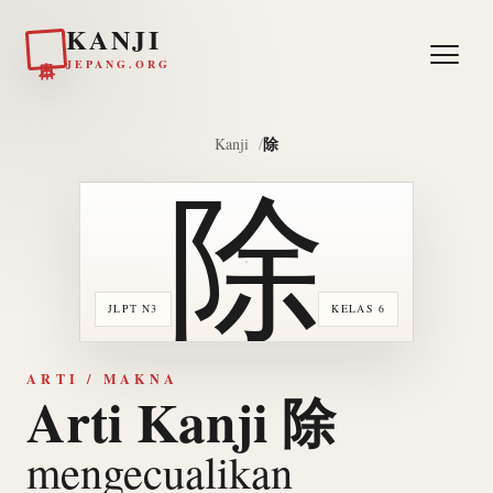
KANJI
日本
JEPANG.ORG
除
Kanji
除
JLPT N3
KELAS 6
ARTI / MAKNA
Arti Kanji 除
mengecualikan