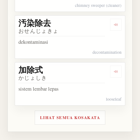
chimney sweeper (cleaner)
汚染除去
Dengarkan
おせんじょきょ
dekontaminasi
decontamination
加除式
Dengarkan
かじょしき
sistem lembar lepas
looseleaf
LIHAT SEMUA KOSAKATA