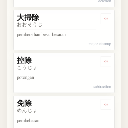
deletion
大掃除
Dengarkan
おおそうじ
pembersihan besar-besaran
major cleanup
控除
Dengarkan 
こうじょ
potongan
subtraction
免除
Dengarkan 
めんじょ
pembebasan