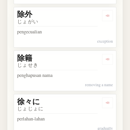
除外
Dengarkan 
じょがい
pengecualian
exception
除籍
Dengarkan 
じょせき
penghapusan nama
removing a name
徐々に
Dengarkan
じょじょに
perlahan-lahan
gradually