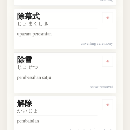
除幕式
Dengarkan
じょまくしき
upacara peresmian
unveiling ceremony
除雪
Dengarkan 
じょせつ
pembersihan salju
snow removal
解除
Dengarkan 
かいじょ
pembatalan