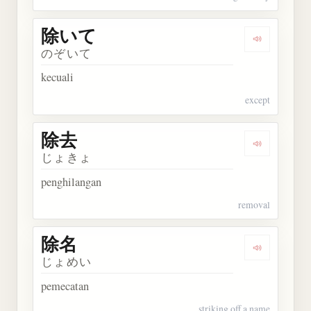
除いて
Dengarkan
のぞいて
kecuali
except
除去
Dengarkan 
じょきょ
penghilangan
removal
除名
Dengarkan 
じょめい
pemecatan
striking off a name