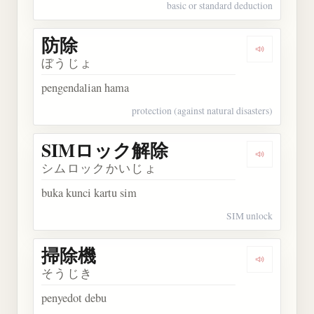
basic or standard deduction
防除
Dengarkan 
ぼうじょ
pengendalian hama
protection (against natural disasters)
SIMロック解除
Dengarka
シムロックかいじょ
buka kunci kartu sim
SIM unlock
掃除機
Dengarkan
そうじき
penyedot debu