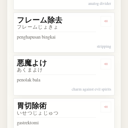
analog divider
フレーム除去
Dengarka
フレームじょきょ
penghapusan bingkai
stripping
悪魔よけ
Dengarkan
あくまよけ
penolak bala
charm against evil spirits
胃切除術
Dengarkan
いせつじょじゅつ
gastrektomi