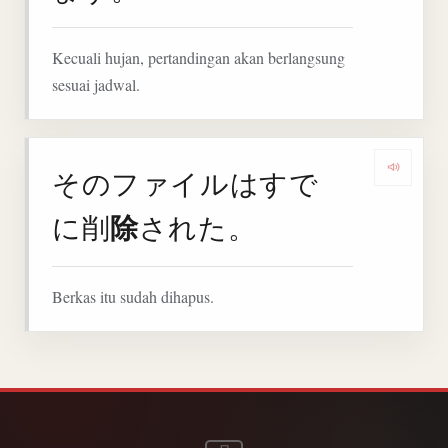
Kecuali hujan, pertandingan akan berlangsung
sesuai jadwal.
そのファイルはすで
Denga
除
に削
された。
Berkas itu sudah dihapus.