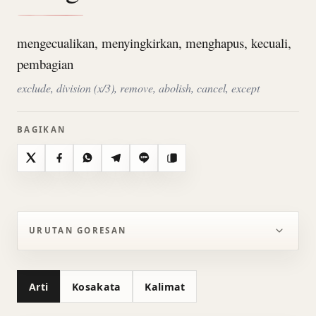
mengecualikan, menyingkirkan, menghapus, kecuali,
pembagian
exclude, division (x/3), remove, abolish, cancel, except
BAGIKAN
X
Facebook
WhatsApp
Telegram
Line
Salin
URUTAN GORESAN
Arti
Kosakata
Kalimat