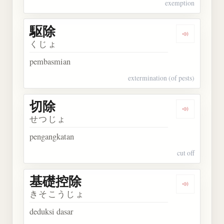
exemption
駆除
Dengarkan 
くじょ
pembasmian
extermination (of pests)
切除
Dengarkan 
せつじょ
pengangkatan
cut off
基礎控除
Dengarkan
きそこうじょ
deduksi dasar