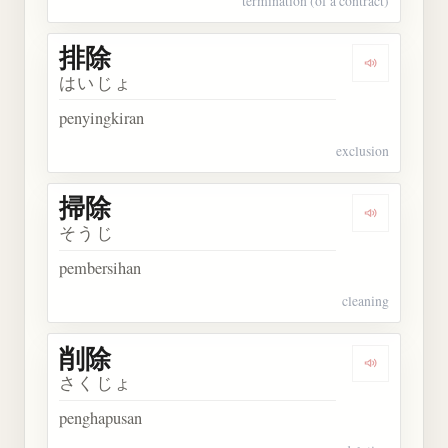
termination (of a contract)
排除
Dengarkan 
はいじょ
penyingkiran
exclusion
掃除
Dengarkan 
そうじ
pembersihan
cleaning
削除
Dengarkan 
さくじょ
penghapusan