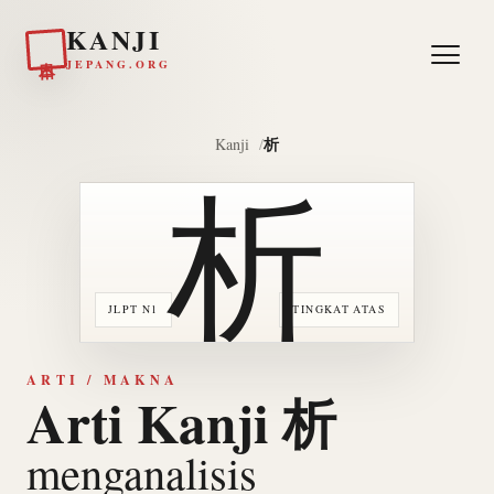
KANJI
日本
JEPANG.ORG
析
Kanji
析
JLPT N1
TINGKAT ATAS
ARTI / MAKNA
Arti Kanji 析
menganalisis