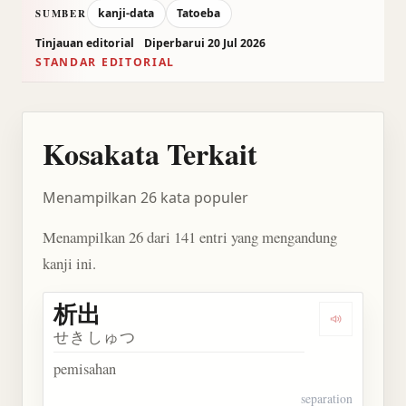
kanji-data
Tatoeba
SUMBER
Tinjauan editorial
Diperbarui 20 Jul 2026
STANDAR EDITORIAL
Kosakata Terkait
Menampilkan 26 kata populer
Menampilkan 26 dari 141 entri yang mengandung
kanji ini.
析出
Dengarkan 
せきしゅつ
pemisahan
separation