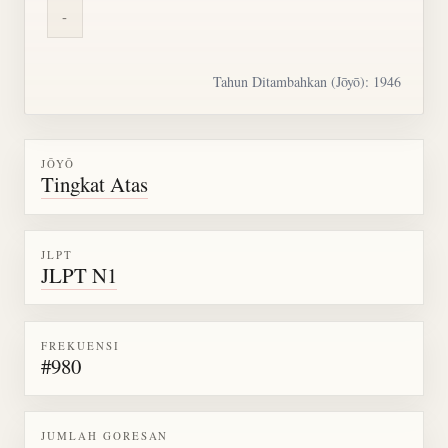
-
Tahun Ditambahkan (Jōyō): 1946
JŌYŌ
Tingkat Atas
JLPT
JLPT N1
FREKUENSI
#980
JUMLAH GORESAN