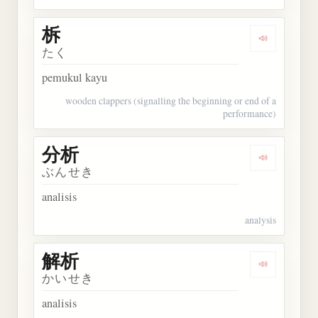
柝
Dengarkan 
たく
pemukul kayu
wooden clappers (signalling the beginning or end of a
performance)
分析
Dengarkan 
ぶんせき
analisis
analysis
解析
Dengarkan 
かいせき
analisis