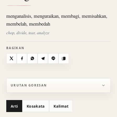
menganalisis, menguraikan, membagi, memisahkan,
membelah, membedah
chop, divide, tear, analyze
BAGIKAN
X
Facebook
WhatsApp
Telegram
Line
Salin
URUTAN GORESAN
Arti
Kosakata
Kalimat