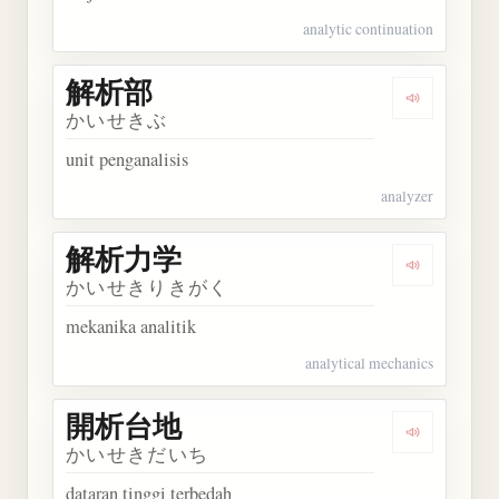
analytic continuation
解析部
Dengarkan
かいせきぶ
unit penganalisis
analyzer
解析力学
Dengarkan
かいせきりきがく
mekanika analitik
analytical mechanics
開析台地
Dengarkan
かいせきだいち
dataran tinggi terbedah