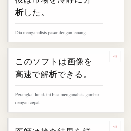
析
した。
Dia menganalisis pasar dengan tenang.
このソフトは画像を
Denga
析
高速で解
できる。
Perangkat lunak ini bisa menganalisis gambar
dengan cepat.
Denga