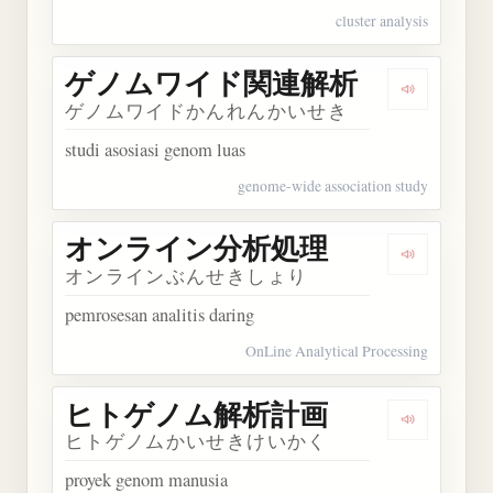
cluster analysis
ゲノムワイド関連解析
Dengark
ゲノムワイドかんれんかいせき
studi asosiasi genom luas
genome-wide association study
オンライン分析処理
Dengark
オンラインぶんせきしょり
pemrosesan analitis daring
OnLine Analytical Processing
ヒトゲノム解析計画
Dengark
ヒトゲノムかいせきけいかく
proyek genom manusia