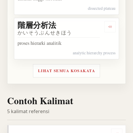
dissected plateau
階層分析法
Dengarka
かいそうぶんせきほう
proses hierarki analitik
analytic hierarchy process
LIHAT SEMUA KOSAKATA
Contoh Kalimat
5 kalimat referensi