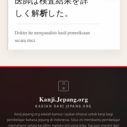
医師は検査結果を詳
析
しく解
した。
Dokter itu menganalisis hasil pemeriksaan
secara rinci.
日
本
Kanji.Jepang.org
BAGIAN DARI JEPANG.ORG
Kanji.Jepang.org adalah kamus rujukan khusus untuk kanji bagi
pembelajar bahasa Jepang di Indonesia. Situs ini membantu pembelajar
memahami setiap karakter melalui arti yang jelas, bacaan onyomi dan