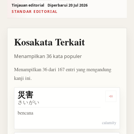
Tinjauan editorial
Diperbarui 20 Jul 2026
STANDAR EDITORIAL
Kosakata Terkait
Menampilkan 36 kata populer
Menampilkan 36 dari 167 entri yang mengandung
kanji ini.
災害
Dengarkan 
さいがい
bencana
calamity