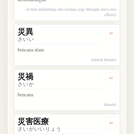
to turn misfortune into fortune (esp. through one's own
efforts)
災異
Dengarkan 
さいい
bencana alam
natural disaster
災禍
Dengarkan 
さいか
bencana
disaster
災害医療
Dengarkan
さいがいいりょう