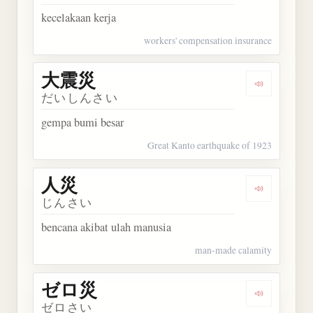
kecelakaan kerja
workers' compensation insurance
大震災
Dengarkan
だいしんさい
gempa bumi besar
Great Kanto earthquake of 1923
人災
Dengarkan 
じんさい
bencana akibat ulah manusia
man-made calamity
ゼロ災
Dengarkan
ゼロさい