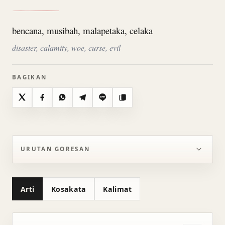
bencana, musibah, malapetaka, celaka
disaster, calamity, woe, curse, evil
BAGIKAN
X
Facebook
WhatsApp
Telegram
Line
Salin
URUTAN GORESAN
Arti
Kosakata
Kalimat