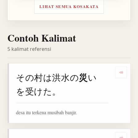
LIHAT SEMUA KOSAKATA
Contoh Kalimat
5 kalimat referensi
災
その村は洪水の
い
Denga
を受けた。
desa itu terkena musibah banjir.