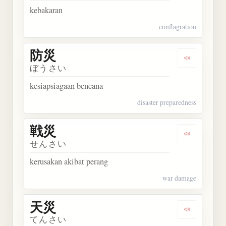
kebakaran
conflagration
防災
Dengarkan 
ぼうさい
kesiapsiagaan bencana
disaster preparedness
戦災
Dengarkan 
せんさい
kerusakan akibat perang
war damage
天災
Dengarkan 
てんさい