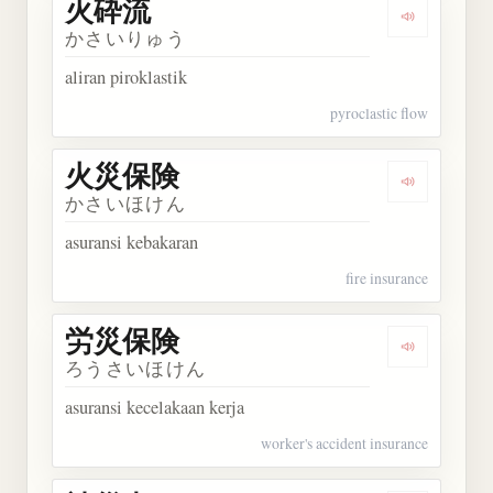
火砕流
Dengarkan
かさいりゅう
aliran piroklastik
pyroclastic flow
火災保険
Dengarkan
かさいほけん
asuransi kebakaran
fire insurance
労災保険
Dengarkan
ろうさいほけん
asuransi kecelakaan kerja
worker's accident insurance