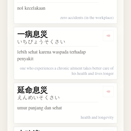
nol kecelakaan
zero accidents (in the workplace)
一病息災
Dengarkan
いちびょうそくさい
lebih sehat karena waspada terhadap
penyakit
one who experiences a chronic ailment takes better care of
his health and lives longer
延命息災
Dengarkan
えんめいそくさい
umur panjang dan sehat
health and longevity