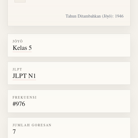
Tahun Ditambahkan (Jōyō): 1946
JŌYŌ
Kelas 5
JLPT
JLPT N1
FREKUENSI
#976
JUMLAH GORESAN
7