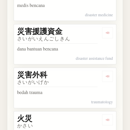
medis bencana
disaster medicine
災害援護資金
Dengarka
さいがいえんごしきん
dana bantuan bencana
disaster assistance fund
災害外科
Dengarkan
さいがいげか
bedah trauma
traumatology
火災
Dengarkan 
かさい