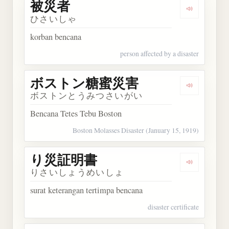
被災者
Dengarkan
ひさいしゃ
korban bencana
person affected by a disaster
ボストン糖蜜災害
Dengarka
ボストンとうみつさいがい
Bencana Tetes Tebu Boston
Boston Molasses Disaster (January 15, 1919)
り災証明書
Dengarka
りさいしょうめいしょ
surat keterangan tertimpa bencana
disaster certificate