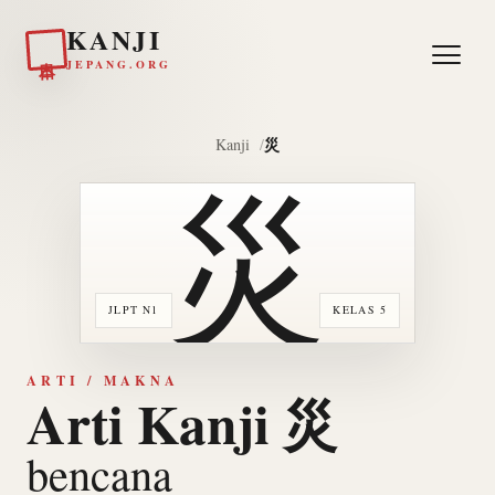
KANJI
日本
JEPANG.ORG
災
Kanji
災
JLPT N1
KELAS 5
ARTI / MAKNA
Arti Kanji 災
bencana