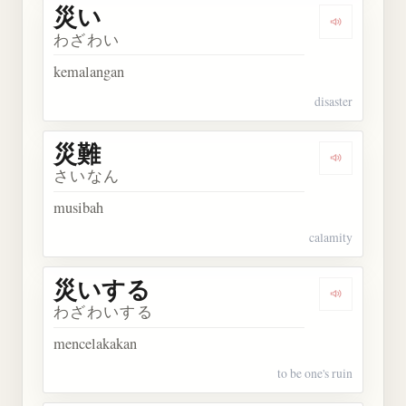
災い
Dengarkan 
わざわい
kemalangan
disaster
災難
Dengarkan 
さいなん
musibah
calamity
災いする
Dengarkan
わざわいする
mencelakakan
to be one's ruin