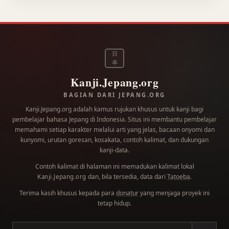
日
本
Kanji.Jepang.org
BAGIAN DARI JEPANG.ORG
Kanji.Jepang.org adalah kamus rujukan khusus untuk kanji bagi
pembelajar bahasa Jepang di Indonesia. Situs ini membantu pembelajar
memahami setiap karakter melalui arti yang jelas, bacaan onyomi dan
kunyomi, urutan goresan, kosakata, contoh kalimat, dan dukungan
kanji-data.
Contoh kalimat di halaman ini memadukan kalimat lokal
dan, bila tersedia, data dari
Tatoeba
.
Kanji.Jepang.org
Terima kasih khusus kepada para
donatur
yang menjaga proyek ini
tetap hidup.