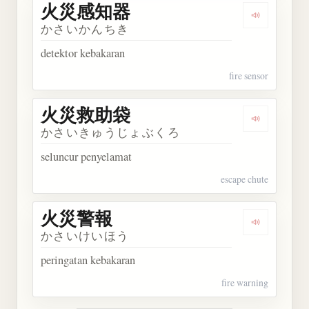
火災感知器
Dengarka
かさいかんちき
detektor kebakaran
fire sensor
火災救助袋
Dengarka
かさいきゅうじょぶくろ
seluncur penyelamat
escape chute
火災警報
Dengarkan
かさいけいほう
peringatan kebakaran
fire warning