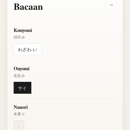
Bacaan
Dengarkan
Kunyomi
訓読み
わざわ.い
Onyomi
音読み
サイ
Nanori
名乗り
-