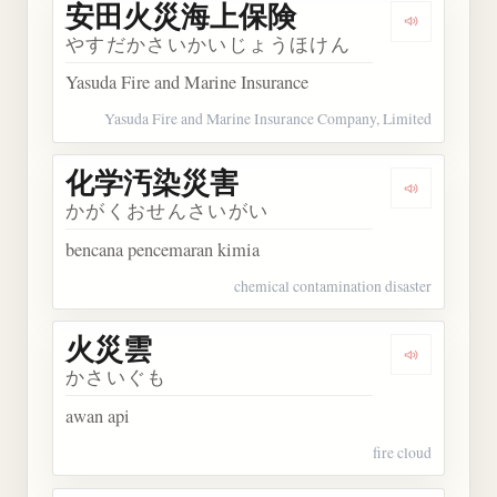
安田火災海上保険
Dengarka
やすだかさいかいじょうほけん
Yasuda Fire and Marine Insurance
Yasuda Fire and Marine Insurance Company, Limited
化学汚染災害
Dengarka
かがくおせんさいがい
bencana pencemaran kimia
chemical contamination disaster
火災雲
Dengarkan
かさいぐも
awan api
fire cloud