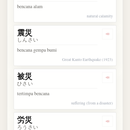
bencana alam
natural calamity
震災
Dengarkan 
しんさい
bencana gempa bumi
Great Kanto Earthquake (1923)
被災
Dengarkan 
ひさい
tertimpa bencana
suffering (from a disaster)
労災
Dengarkan 
ろうさい