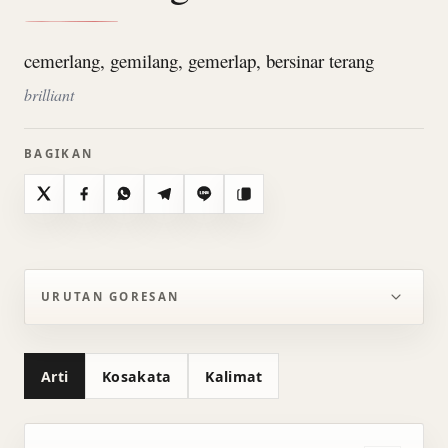
cemerlang, gemilang, gemerlap, bersinar terang
brilliant
BAGIKAN
X
Facebook
WhatsApp
Telegram
Line
Salin
URUTAN GORESAN
Arti
Kosakata
Kalimat