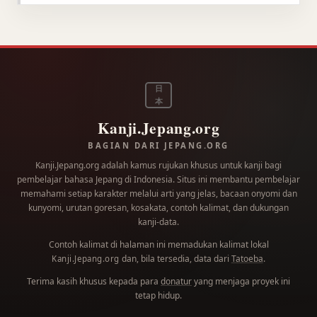
日
本
Kanji.Jepang.org
BAGIAN DARI JEPANG.ORG
Kanji.Jepang.org adalah kamus rujukan khusus untuk kanji bagi
pembelajar bahasa Jepang di Indonesia. Situs ini membantu pembelajar
memahami setiap karakter melalui arti yang jelas, bacaan onyomi dan
kunyomi, urutan goresan, kosakata, contoh kalimat, dan dukungan
kanji-data.
Contoh kalimat di halaman ini memadukan kalimat lokal
dan, bila tersedia, data dari
Tatoeba
.
Kanji.Jepang.org
Terima kasih khusus kepada para
donatur
yang menjaga proyek ini
tetap hidup.