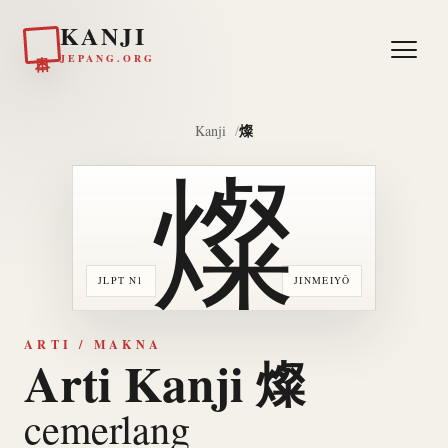
KANJI
日本
JEPANG.ORG
燦
Kanji
燦
JLPT N1
JINMEIYŌ
ARTI / MAKNA
Arti Kanji 燦
cemerlang