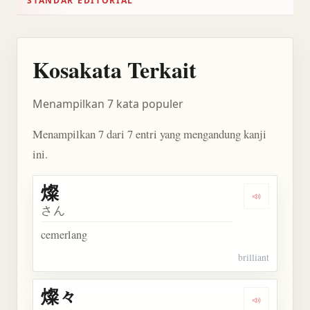
STANDAR EDITORIAL
Kosakata Terkait
Menampilkan 7 kata populer
Menampilkan 7 dari 7 entri yang mengandung kanji
ini.
燦
Dengarkan 
さん
cemerlang
brilliant
燦々
Dengarkan 