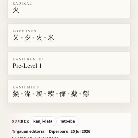
RADIKAL
火
KOMPONEN
又
•
夕
•
火
•
米
KANJI KENTEI
Pre-Level 1
KANJI MIRIP
粲
•
澯
•
璨
•
殩
•
儏
•
薒
•
㣓
kanji-data
Tatoeba
SUMBER
Tinjauan editorial
Diperbarui 20 Jul 2026