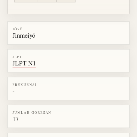
JŌYŌ
Jinmeiyō
JLPT
JLPT N1
FREKUENSI
-
JUMLAH GORESAN
17