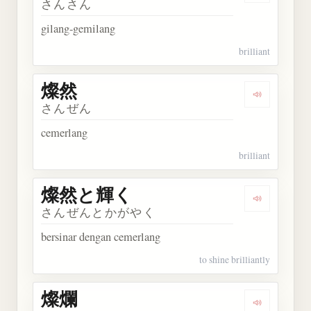
さんさん
gilang-gemilang
brilliant
燦然
Dengarkan 
さんぜん
cemerlang
brilliant
燦然と輝く
Dengarka
さんぜんとかがやく
bersinar dengan cemerlang
to shine brilliantly
燦爛
Dengarkan 