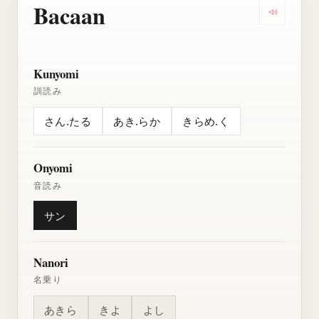
Bacaan
Dengarkan
Kunyomi
訓読み
さん.たる
あき.らか
きらめ.く
Onyomi
音読み
サン
Nanori
名乗り
あきら
きよ
よし