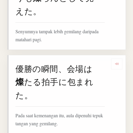
えた。
Senyumnya tampak lebih gemilang daripada
matahari pagi.
優勝の瞬間、会場は
Deng
燦
たる拍手に包まれ
た。
Pada saat kemenangan itu, aula dipenuhi tepuk
tangan yang gemilang.