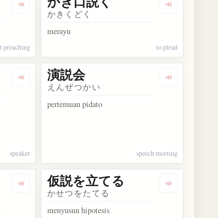
かき口説く
Dengarkan kosakata 辻説法
Dengarkan k
かきくどく
merayu
et preaching
to plead
演説会
守説明書
Dengarkan kosakata 演説家
Dengarkan ko
えんぜつかい
pertemuan pidato
speaker
speech meeting
仮説を立てる
Dengarkan kosakata 演繹的説明法
Dengarkan k
かせつをたてる
menyusun hipotesis