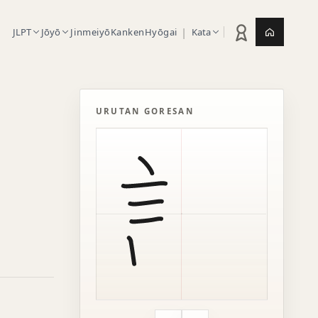
|
JLPT
Jōyō
Jinmeiyō
Kanken
Hyōgai
Kata
Statistik latihan
Jepang.or
URUTAN GORESAN