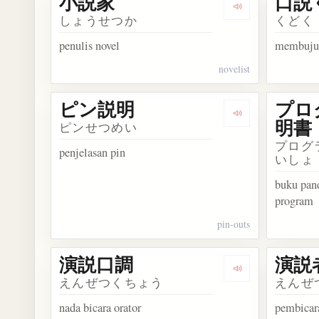
小説家
口説
Dengarkan kosa
しょうせつか
くどく
penulis novel
membuju
novelist
ピン説明
プロ
Dengarkan kos
明書
ピンせつめい
プログ
penjelasan pin
いしょ
buku pan
program
pin-outs
演説口調
演説
Dengarkan kos
えんぜつくちょう
えんぜ
nada bicara orator
pembicar