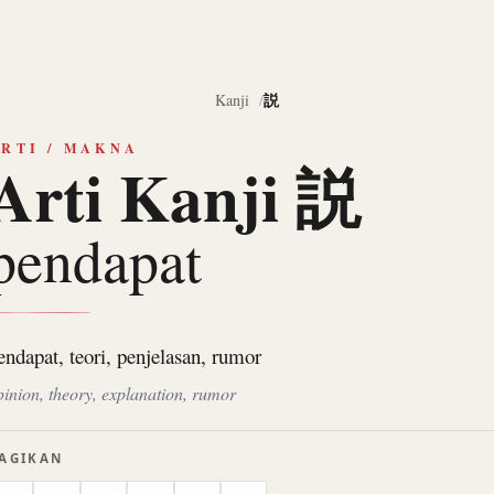
説
Kanji
RTI / MAKNA
Arti Kanji 説
pendapat
endapat, teori, penjelasan, rumor
pinion, theory, explanation, rumor
AGIKAN