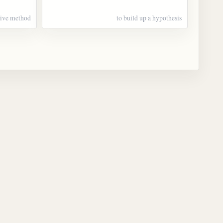
tive method
to build up a hypothesis