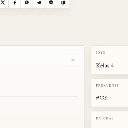
X
Facebook
WhatsApp
Telegram
Line
Salin
JŌYŌ
Dengarkan semua bacaan untu
Kelas 4
FREKUENSI
#326
RADIKAL