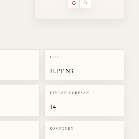
Putar ulang animasi
Kontrol animasi urutan goresa
Perbesar animasi
JLPT
k kanji 説
JLPT N3
JUMLAH GORESAN
14
KOMPONEN