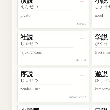
演説
小説
Dengarkan kosa
えんぜつ
しょう
pidato
novel
speech
社説
学説
Dengarkan kosa
しゃせつ
がくせ
tajuk rencana
teori ilm
editorial
序説
遊説
Dengarkan kosa
じょせつ
ゆうぜ
pendahuluan
kampanye
introduction