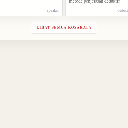
metode penjelasan deduktif
speaker
deduc
LIHAT SEMUA KOSAKATA