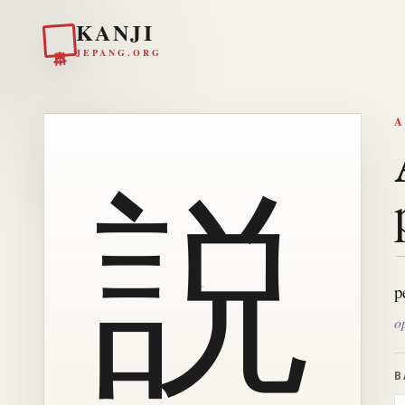
KANJI
日本
JEPANG.ORG
A
説
p
o
B