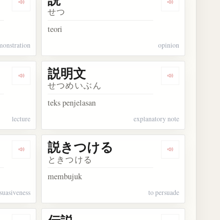
Dengarkan kosakata 説教
Dengarkan kos
せつ
teori
monstration
opinion
説明文
Dengarkan kosakata 説法
Dengarkan ko
せつめいぶん
teks penjelasan
lecture
explanatory note
説きつける
Dengarkan kosakata 説得力
Dengarkan k
ときつける
membujuk
suasiveness
to persuade