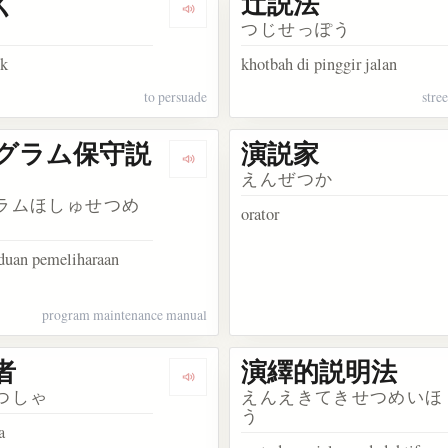
く
辻説法
kata 小説家
Dengarkan kosakata 口説く
つじせっぽう
k
khotbah di pinggir jalan
to persuade
stre
グラム保守説
演説家
akata ピン説明
Dengarkan kosakata プログラム保
えんぜつか
ラムほしゅせつめ
orator
duan pemeliharaan
program maintenance manual
者
演繹的説明法
akata 演説口調
Dengarkan kosakata 演説者
つしゃ
えんえきてきせつめいほ
う
a