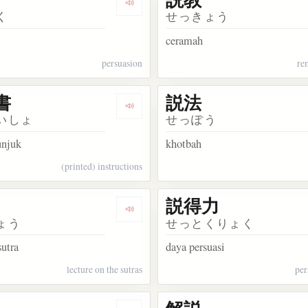
kata 説明
Dengarkan kosakata 説得
く
せっきょう
ceramah
persuasion
re
書
説法
kata 説く
Dengarkan kosakata 説明書
いしょ
せっぽう
unjuk
khotbah
(printed) instructions
説得力
kata 説話
Dengarkan kosakata 説経
ょう
せっとくりょく
utra
daya persuasi
lecture on the sutras
per