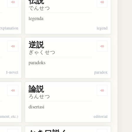
伝説
Dengarkan kosakata 解説
Dengarkan kos
でんせつ
legenda
explanation
legend
逆説
Dengarkan kosakata 私小説
Dengarkan kos
ぎゃくせつ
paradoks
I-novel
paradox
論説
Dengarkan kosakata 力説
Dengarkan kos
ろんせつ
disertasi
ument, etc.)
editorial