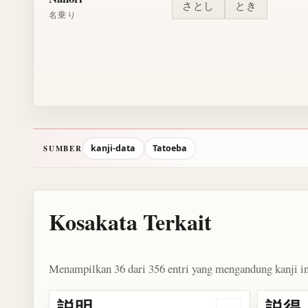
さとし
とき
名乗り
kanji-data
Tatoeba
SUMBER
Kosakata Terkait
Menampilkan 36 dari 356 entri yang mengandung kanji in
説明
説得