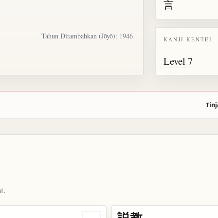
言
Tahun Ditambahkan (Jōyō): 1946
KANJI KENTEI
Level 7
Tinj
i.
説教