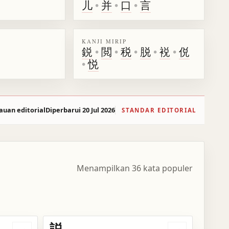
儿
•
并
•
口
•
言
KANJI MIRIP
鋭
•
閲
•
税
•
脱
•
裞
•
侻
•
悦
auan editorial
Diperbarui 20 Jul 2026
STANDAR EDITORIAL
Menampilkan 36 kata populer
説