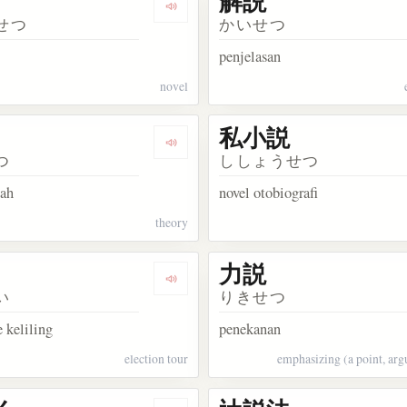
解説
kata 演説
Dengarkan kosakata 小説
せつ
かいせつ
penjelasan
novel
私小説
kata 社説
Dengarkan kosakata 学説
つ
ししょうせつ
iah
novel otobiografi
theory
力説
kata 序説
Dengarkan kosakata 遊説
い
りきせつ
 keliling
penekanan
election tour
emphasizing (a point, arg