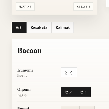
JLPT N3
KELAS 4
Arti
Kosakata
Kalimat
Bacaan
Kunyomi
と.く
訓読み
Onyomi
セツ
ゼイ
音読み
Nanori