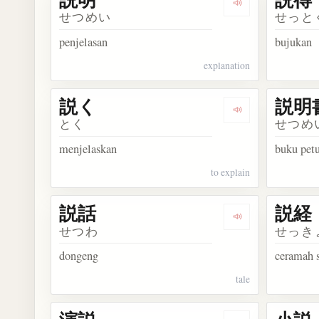
Dengarkan kosa
せつめい
せっと
penjelasan
bujukan
explanation
説く
説明
Dengarkan kosa
とく
せつめ
menjelaskan
buku pet
to explain
説話
説経
Dengarkan kosa
せつわ
せっき
dongeng
ceramah s
tale