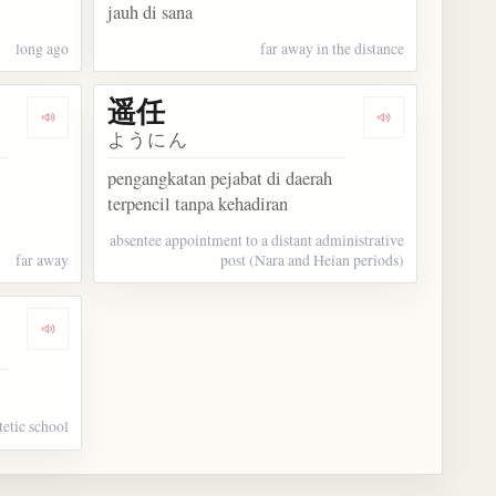
jauh di sana
long ago
far away in the distance
遥任
Dengarkan kosakata 遥遠
Dengarkan kos
ようにん
pengangkatan pejabat di daerah
terpencil tanpa kehadiran
absentee appointment to a distant administrative
far away
post (Nara and Heian periods)
Dengarkan kosakata 逍遥学派
tetic school