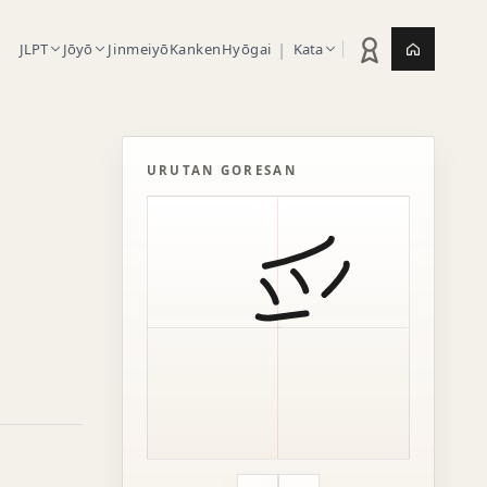
|
JLPT
Jōyō
Jinmeiyō
Kanken
Hyōgai
Kata
Statistik latihan
Jepang.or
URUTAN GORESAN