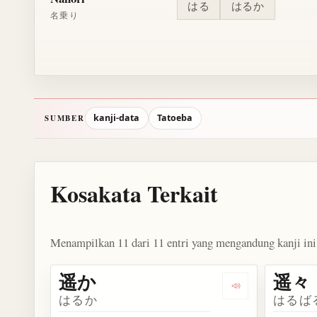
はる
はるか
名乗り
kanji-data
Tatoeba
SUMBER
Kosakata Terkait
Menampilkan 11 dari 11 entri yang mengandung kanji ini
遥か
遥々
Dengarkan kosa
はるか
はるば