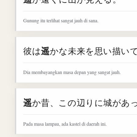
Gunung itu terlihat sangat jauh di sana.
遥
彼は
かな未来を思い描い
Dia membayangkan masa depan yang sangat jauh.
遥
か昔、この辺りに城があ
Pada masa lampau, ada kastel di daerah ini.