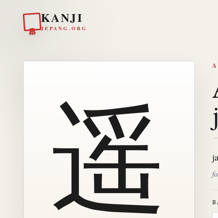
KANJI
日本
JEPANG.ORG
A
遥
j
fa
B