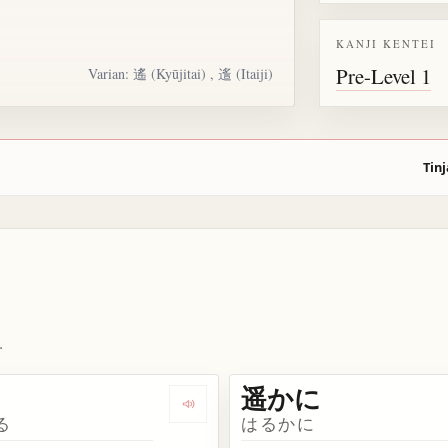
KANJI KENTEI
Pre-Level 1
Varian:
遙
(Kyūjitai) , 䢣 (Itaiji)
Tinj
.
遥かに
kata 遥か
Dengarkan kosakata 遥々
る
はるかに