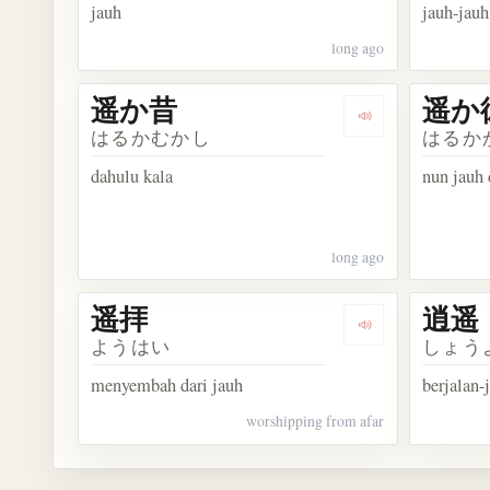
jauh
jauh-jauh
long ago
遥か昔
遥か
Dengarkan kosa
はるかむかし
はるか
dahulu kala
nun jauh 
long ago
遥拝
逍遥
Dengarkan kosa
ようはい
しょう
menyembah dari jauh
berjalan-
worshipping from afar