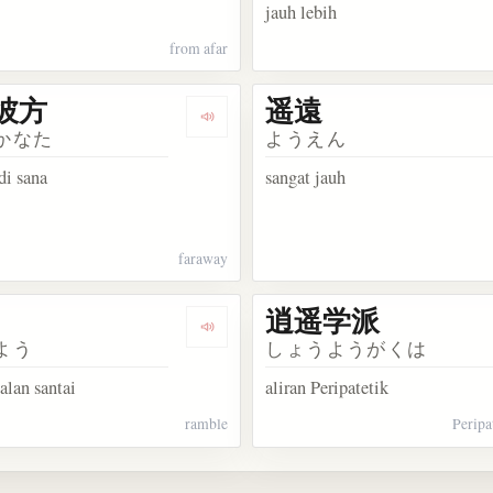
jauh lebih
from afar
彼方
遥遠
kata 遥か昔
Dengarkan kosakata 遥か彼方
かなた
ようえん
di sana
sangat jauh
faraway
逍遥学派
kata 遥拝
Dengarkan kosakata 逍遥
よう
しょうようがくは
jalan santai
aliran Peripatetik
ramble
Peripa