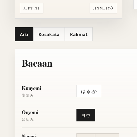
JLPT N1
JINMEIYŌ
Arti
Kosakata
Kalimat
Bacaan
Kunyomi
はる.か
訓読み
Onyomi
ヨウ
音読み
Nanori