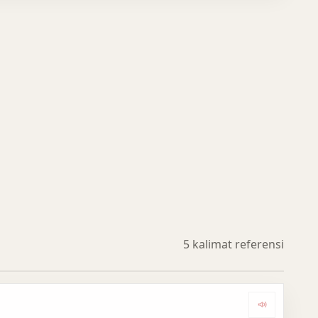
5 kalimat referensi
Dengark