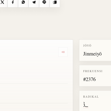
X
Facebook
WhatsApp
Telegram
Line
Salin
JŌYŌ
Jinmeiyō
Dengarkan semua bacaan untu
FREKUENSI
#2376
RADIKAL
辶