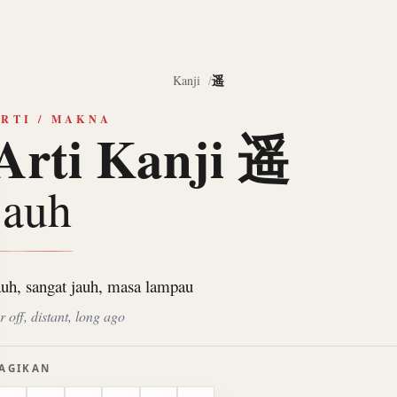
遥
Kanji
RTI / MAKNA
Arti Kanji 遥
jauh
auh, sangat jauh, masa lampau
r off, distant, long ago
AGIKAN