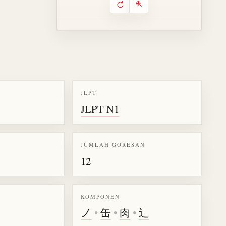
Putar ulang animasi
Kontrol animasi urutan goresa
Perbesar animasi
JLPT
JLPT N1
k kanji 遥
JUMLAH GORESAN
12
KOMPONEN
ノ
•
缶
•
肉
•
辶