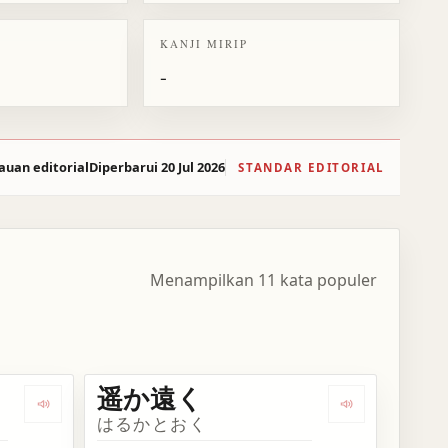
KANJI MIRIP
-
auan editorial
Diperbarui 20 Jul 2026
STANDAR EDITORIAL
Menampilkan 11 kata populer
遥か遠く
Dengarkan kosakata 遥かに
Dengarkan ko
はるかとおく