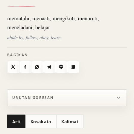
mematuhi, menaati, mengikuti, menuruti,
meneladani, belajar
abide by, follow, obey, learn
BAGIKAN
X
Facebook
WhatsApp
Telegram
Line
Salin
URUTAN GORESAN
Arti
Kosakata
Kalimat