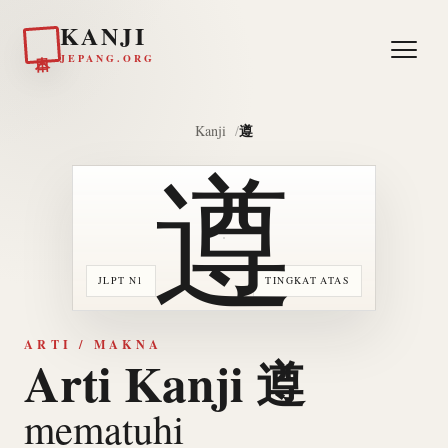
KANJI
日本
JEPANG.ORG
遵
Kanji
遵
JLPT N1
TINGKAT ATAS
ARTI / MAKNA
Arti Kanji 遵
mematuhi