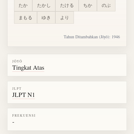
たか
たかし
たける
ちか
のぶ
まもる
ゆき
より
Tahun Ditambahkan (Jōyō): 1946
JŌYŌ
Tingkat Atas
JLPT
JLPT N1
FREKUENSI
-