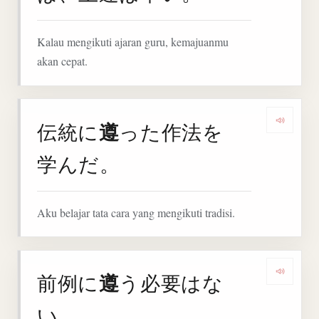
Kalau mengikuti ajaran guru, kemajuanmu
akan cepat.
遵
伝統に
った作法を
Denga
学んだ。
Aku belajar tata cara yang mengikuti tradisi.
遵
前例に
う必要はな
Denga
い。