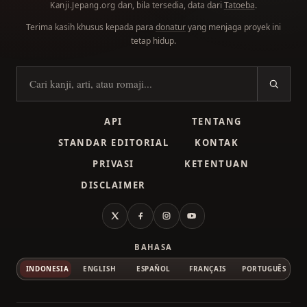
dan, bila tersedia, data dari
Tatoeba
.
Kanji.Jepang.org
Terima kasih khusus kepada para
donatur
yang menjaga proyek ini
tetap hidup.
Cari kanji
API
TENTANG
STANDAR EDITORIAL
KONTAK
PRIVASI
KETENTUAN
DISCLAIMER
X
Facebook
Instagram
YouTube
BAHASA
INDONESIA
ENGLISH
ESPAÑOL
FRANÇAIS
PORTUGUÊS