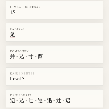
JUMLAH GORESAN
15
RADIKAL
辵
KOMPONEN
并
•
込
•
寸
•
酉
KANJI KENTEI
Level 3
KANJI MIRIP
辺
•
込
•
辷
•
巡
•
迅
•
辻
•
辸