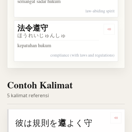
semangat sadar hukum
law-abiding spirit
法令遵守
Dengarkan
ほうれいじゅんしゅ
kepatuhan hukum
compliance (with laws and regulations)
Contoh Kalimat
5 kalimat referensi
遵
彼は規則を
よく守
Denga