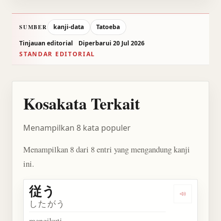
kanji-data
Tatoeba
SUMBER
Tinjauan editorial
Diperbarui 20 Jul 2026
STANDAR EDITORIAL
Kosakata Terkait
Menampilkan 8 kata populer
Menampilkan 8 dari 8 entri yang mengandung kanji
ini.
従う
Dengarkan 
したがう
mengikuti