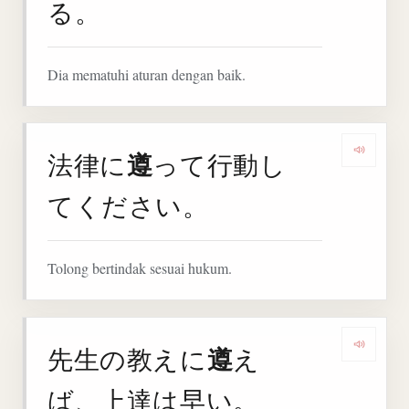
る。
Dia mematuhi aturan dengan baik.
遵
法律に
って行動し
Denga
てください。
Tolong bertindak sesuai hukum.
遵
先生の教えに
え
Denga
ば、上達は早い。