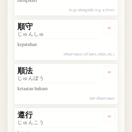
to go alongside (e.g. a river)
順守
Dengarkan 
じゅんしゅ
kepatuhan
observance (of laws, rules, etc.)
順法
Dengarkan 
じゅんぽう
ketaatan hukum
law observance
遵行
Dengarkan 
じゅんこう