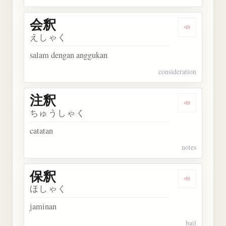
会釈
Dengarkan 
えしゃく
salam dengan anggukan
consideration
注釈
Dengarkan 
ちゅうしゃく
catatan
notes
保釈
Dengarkan 
ほしゃく
jaminan
bail