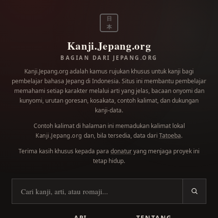
日
本
Kanji.Jepang.org
BAGIAN DARI JEPANG.ORG
Kanji.Jepang.org adalah kamus rujukan khusus untuk kanji bagi
pembelajar bahasa Jepang di Indonesia. Situs ini membantu pembelajar
memahami setiap karakter melalui arti yang jelas, bacaan onyomi dan
kunyomi, urutan goresan, kosakata, contoh kalimat, dan dukungan
kanji-data.
Contoh kalimat di halaman ini memadukan kalimat lokal
dan, bila tersedia, data dari
Tatoeba
.
Kanji.Jepang.org
Terima kasih khusus kepada para
donatur
yang menjaga proyek ini
tetap hidup.
Cari kanji
API
TENTANG