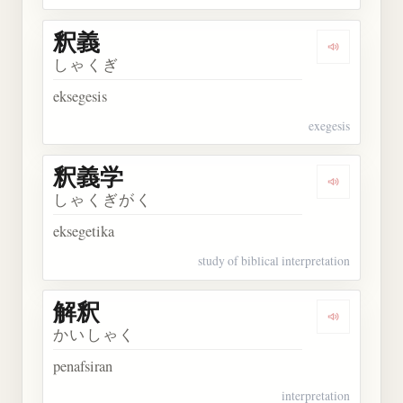
釈義
Dengarkan 
しゃくぎ
eksegesis
exegesis
釈義学
Dengarkan
しゃくぎがく
eksegetika
study of biblical interpretation
解釈
Dengarkan 
かいしゃく
penafsiran
interpretation