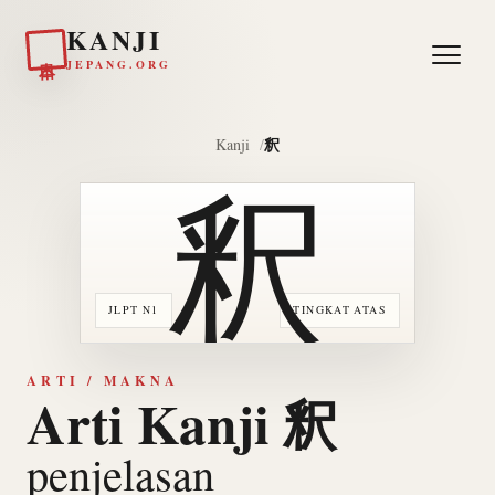
KANJI
日本
JEPANG.ORG
釈
Kanji
釈
JLPT N1
TINGKAT ATAS
ARTI / MAKNA
Arti Kanji 釈
penjelasan