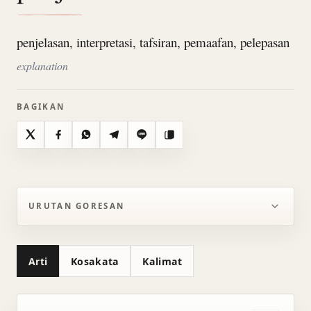
penjelasan, interpretasi, tafsiran, pemaafan, pelepasan
explanation
BAGIKAN
X
Facebook
WhatsApp
Telegram
Line
Salin
URUTAN GORESAN
Arti
Kosakata
Kalimat