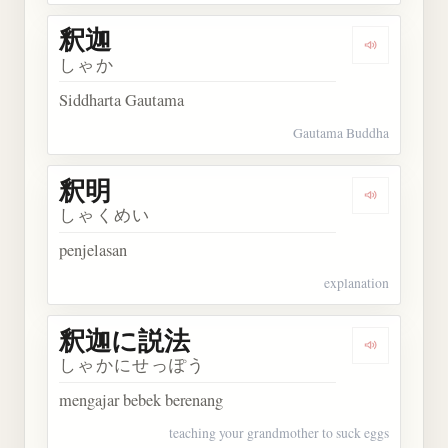
釈迦
Dengarkan 
しゃか
Siddharta Gautama
Gautama Buddha
釈明
Dengarkan 
しゃくめい
penjelasan
explanation
釈迦に説法
Dengarka
しゃかにせっぽう
mengajar bebek berenang
teaching your grandmother to suck eggs