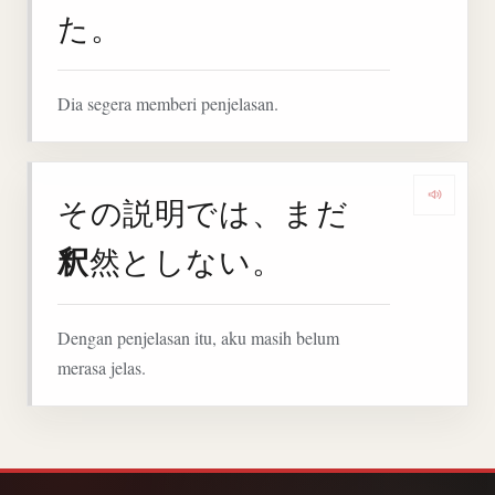
た。
Dia segera memberi penjelasan.
その説明では、まだ
Denga
釈
然としない。
Dengan penjelasan itu, aku masih belum
merasa jelas.