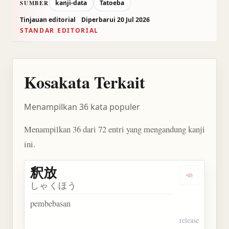
kanji-data
Tatoeba
SUMBER
Tinjauan editorial
Diperbarui 20 Jul 2026
STANDAR EDITORIAL
Kosakata Terkait
Menampilkan 36 kata populer
Menampilkan 36 dari 72 entri yang mengandung kanji
ini.
釈放
Dengarkan 
しゃくほう
pembebasan
release