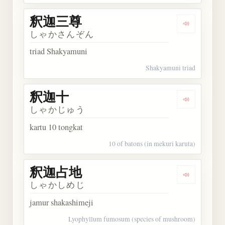
釈迦三尊
Dengarkan
しゃかさんぞん
triad Shakyamuni
Shakyamuni triad
釈迦十
Dengarkan
しゃかじゅう
kartu 10 tongkat
10 of batons (in mekuri karuta)
釈迦占地
Dengarkan
しゃかしめじ
jamur shakashimeji
Lyophyllum fumosum (species of mushroom)