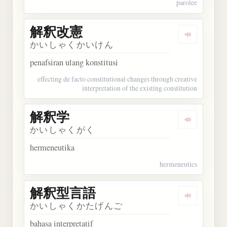
parolee
解釈改憲
Dengarkan
かいしゃくかいけん
penafsiran ulang konstitusi
effecting de facto constitutional changes through creative
interpretation of the existing constitution
解釈学
Dengarkan
かいしゃくがく
hermeneutika
hermeneutics
解釈型言語
Dengarka
かいしゃくかたげんご
bahasa interpretatif