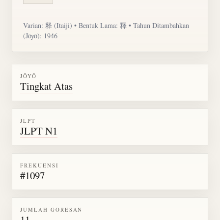
Varian: 释 (Itaiji) • Bentuk Lama: 釋 • Tahun Ditambahkan
(Jōyō): 1946
JŌYŌ
Tingkat Atas
JLPT
JLPT N1
FREKUENSI
#1097
JUMLAH GORESAN
11