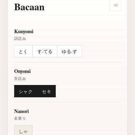
Bacaan
Dengarkan
Kunyomi
訓読み
とく
す.てる
ゆる.す
Onyomi
音読み
シャク
セキ
Nanori
名乗り
しゃ