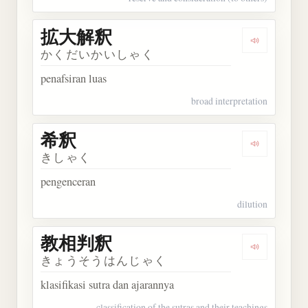
拡大解釈
Dengarkan
かくだいかいしゃく
penafsiran luas
broad interpretation
希釈
Dengarkan 
きしゃく
pengenceran
dilution
教相判釈
Dengarkan
きょうそうはんじゃく
klasifikasi sutra dan ajarannya
classification of the sutras and their teachings