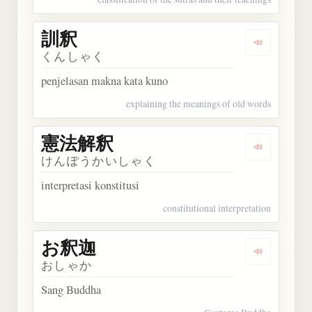
訓釈
Dengarkan 
くんしゃく
penjelasan makna kata kuno
explaining the meanings of old words
憲法解釈
Dengarkan
けんぽうかいしゃく
interpretasi konstitusi
constitutional interpretation
お釈迦
Dengarkan
おしゃか
Sang Buddha