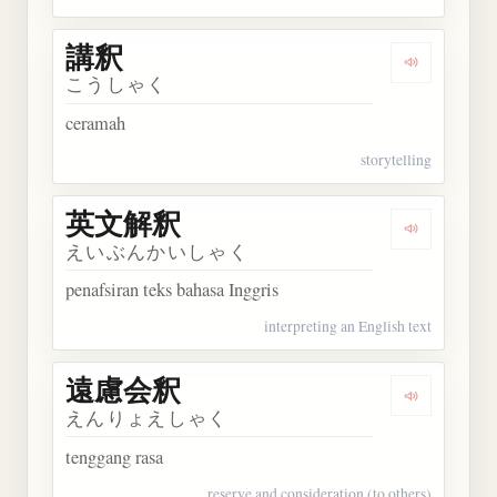
講釈
Dengarkan 
こうしゃく
ceramah
storytelling
英文解釈
Dengarkan
えいぶんかいしゃく
penafsiran teks bahasa Inggris
interpreting an English text
遠慮会釈
Dengarkan
えんりょえしゃく
tenggang rasa
reserve and consideration (to others)