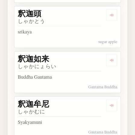
釈迦頭
Dengarkan
しゃかとう
srikaya
sugar apple
釈迦如来
Dengarkan
しゃかにょらい
Buddha Gautama
Gautama Buddha
釈迦牟尼
Dengarkan
しゃかむに
Syakyamuni
Gautama Buddha