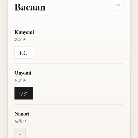
Bacaan
Dengarkan
Kunyomi
訓読み
わけ
Onyomi
音読み
ヤク
Nanori
名乗り
-