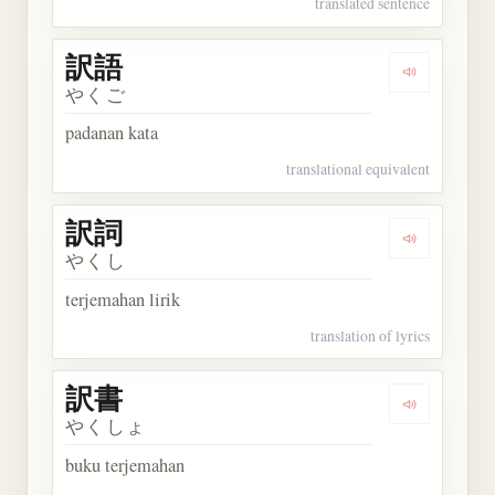
translated sentence
訳語
Dengarkan 
やくご
padanan kata
translational equivalent
訳詞
Dengarkan 
やくし
terjemahan lirik
translation of lyrics
訳書
Dengarkan 
やくしょ
buku terjemahan