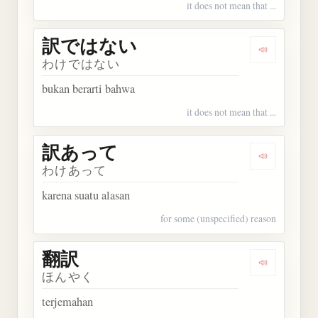
it does not mean that ...
訳ではない
Dengarka
わけではない
bukan berarti bahwa
it does not mean that ...
訳あって
Dengarkan
わけあって
karena suatu alasan
for some (unspecified) reason
翻訳
Dengarkan 
ほんやく
terjemahan