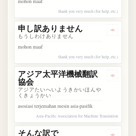
mohon maaf
thank you very much (for help, etc.)
申し訳ありません
Dengarka
もうしわけありません
mohon maaf
thank you very much (for help, etc.)
アジア太平洋機械翻訳
Dengark
協会
アジアたいへいようきかいほんや
くきょうかい
asosiasi terjemahan mesin asia-pasifik
Asia-Pacific Association for Machine Translation
そんな訳で