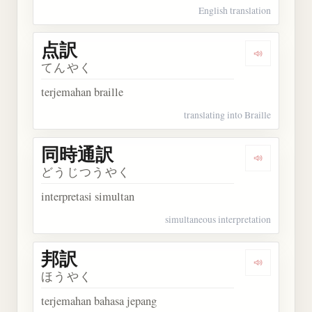
English translation
点訳
Dengarkan 
てんやく
terjemahan braille
translating into Braille
同時通訳
Dengarkan
どうじつうやく
interpretasi simultan
simultaneous interpretation
邦訳
Dengarkan 
ほうやく
terjemahan bahasa jepang