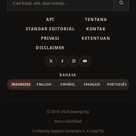
Cari kanji
API
TENTANG
STANDAR EDITORIAL
KONTAK
PRIVASI
KETENTUAN
DISCLAIMER
X
Facebook
Instagram
YouTube
BAHASA
INDONESIA
ENGLISH
ESPAÑOL
FRANÇAIS
PORTUGUÊS
© 2016–2026
Jepang.org
.
Versi: e33200a0
Crafted by
Septian Ganendra S. K. (sepTN)