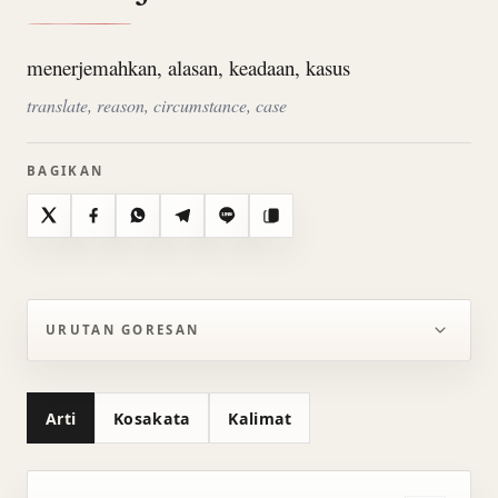
menerjemahkan, alasan, keadaan, kasus
translate, reason, circumstance, case
BAGIKAN
X
Facebook
WhatsApp
Telegram
Line
Salin
URUTAN GORESAN
Arti
Kosakata
Kalimat