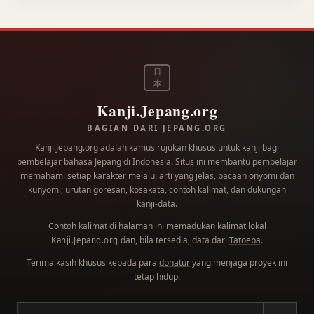
日
本
Kanji.Jepang.org
BAGIAN DARI JEPANG.ORG
Kanji.Jepang.org adalah kamus rujukan khusus untuk kanji bagi
pembelajar bahasa Jepang di Indonesia. Situs ini membantu pembelajar
memahami setiap karakter melalui arti yang jelas, bacaan onyomi dan
kunyomi, urutan goresan, kosakata, contoh kalimat, dan dukungan
kanji-data.
Contoh kalimat di halaman ini memadukan kalimat lokal
dan, bila tersedia, data dari
Tatoeba
.
Kanji.Jepang.org
Terima kasih khusus kepada para
donatur
yang menjaga proyek ini
tetap hidup.