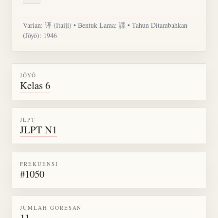
Varian: 译 (Itaiji) • Bentuk Lama: 譯 • Tahun Ditambahkan
(Jōyō): 1946
JŌYŌ
Kelas 6
JLPT
JLPT N1
FREKUENSI
#1050
JUMLAH GORESAN
11