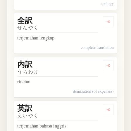
apology
全訳
Dengarkan 
ぜんやく
terjemahan lengkap
complete translation
内訳
Dengarkan 
うちわけ
rincian
itemization (of expenses)
英訳
Dengarkan 
えいやく
terjemahan bahasa inggris