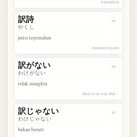
translation
訳詩
Dengarkan 
やくし
puisi terjemahan
translated poem
訳がない
Dengarkan
わけがない
tidak mungkin
there is no way that ...
訳じゃない
Dengarka
わけじゃない
bukan berarti