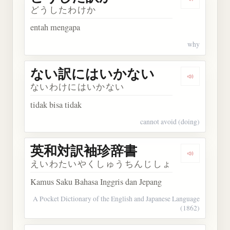
Dengarka
どうしたわけか
entah mengapa
why
ない訳にはいかない
Dengark
ないわけにはいかない
tidak bisa tidak
cannot avoid (doing)
英和対訳袖珍辞書
Dengarka
えいわたいやくしゅうちんじしょ
Kamus Saku Bahasa Inggris dan Jepang
A Pocket Dictionary of the English and Japanese Language
(1862)