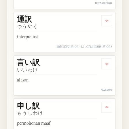
translation
通訳
Dengarkan 
つうやく
interpretasi
interpretation (i.e. oral translation)
言い訳
Dengarkan
いいわけ
alasan
excuse
申し訳
Dengarkan
もうしわけ
permohonan maaf