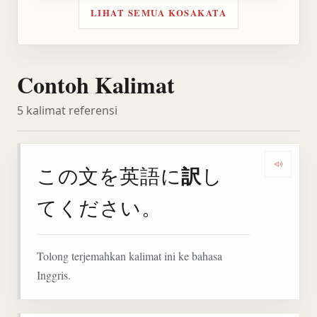
LIHAT SEMUA KOSAKATA
Contoh Kalimat
5 kalimat referensi
訳
この文を英語に
し
Denga
てください。
Tolong terjemahkan kalimat ini ke bahasa
Inggris.