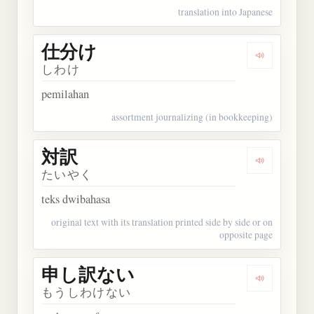
translation into Japanese
仕分け
Dengarkan
しわけ
pemilahan
assortment journalizing (in bookkeeping)
対訳
Dengarkan 
たいやく
teks dwibahasa
original text with its translation printed side by side or on
opposite page
申し訳ない
Dengarka
もうしわけない