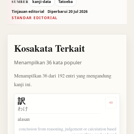
kanji-data
Tatoeba
SUMBER
Tinjauan editorial
Diperbarui 20 Jul 2026
STANDAR EDITORIAL
Kosakata Terkait
Menampilkan 36 kata populer
Menampilkan 36 dari 192 entri yang mengandung
kanji ini.
訳
Dengarkan 
わけ
alasan
conclusion from reasoning, judgement or calculation based