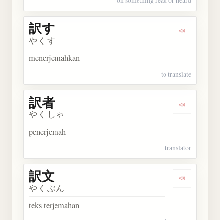
on something read or heard
訳す
Dengarkan 
やくす
menerjemahkan
to translate
訳者
Dengarkan 
やくしゃ
penerjemah
translator
訳文
Dengarkan 
やくぶん
teks terjemahan