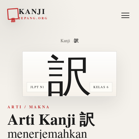
KANJI
日本
JEPANG.ORG
訳
Kanji
訳
JLPT N1
KELAS 6
ARTI / MAKNA
Arti Kanji 訳
menerjemahkan