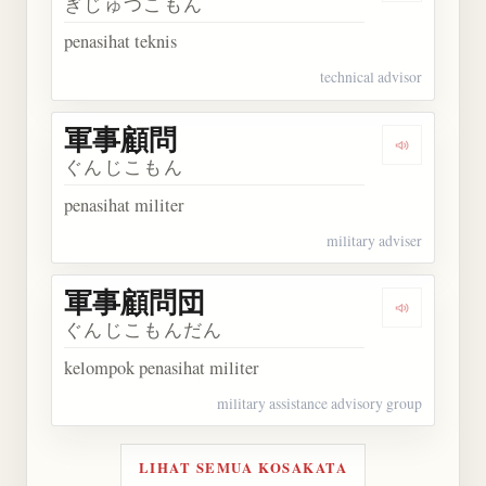
ぎじゅつこもん
penasihat teknis
technical advisor
軍事顧問
Dengarkan
ぐんじこもん
penasihat militer
military adviser
軍事顧問団
Dengarka
ぐんじこもんだん
kelompok penasihat militer
military assistance advisory group
LIHAT SEMUA KOSAKATA