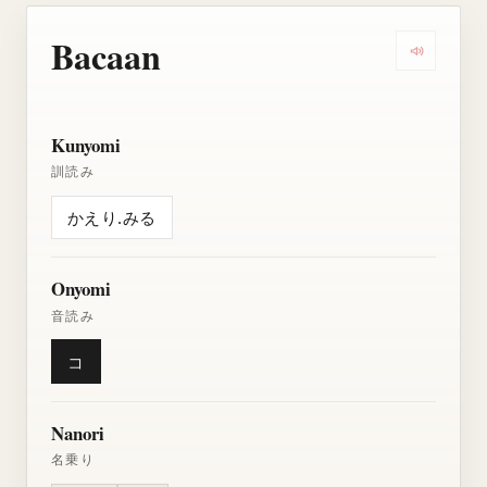
Bacaan
Dengarkan
Kunyomi
訓読み
かえり.みる
Onyomi
音読み
コ
Nanori
名乗り