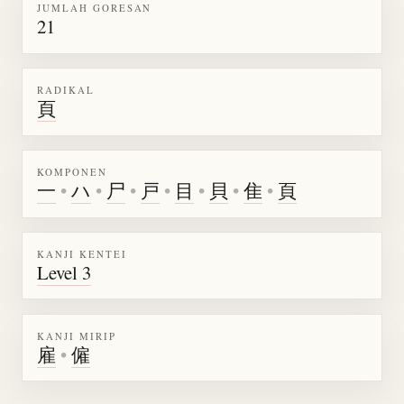
JUMLAH GORESAN
21
RADIKAL
頁
KOMPONEN
一
•
ハ
•
尸
•
戸
•
目
•
貝
•
隹
•
頁
KANJI KENTEI
Level 3
KANJI MIRIP
雇
•
僱