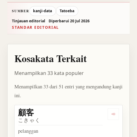
kanji-data
Tatoeba
SUMBER
Tinjauan editorial
Diperbarui 20 Jul 2026
STANDAR EDITORIAL
Kosakata Terkait
Menampilkan 33 kata populer
Menampilkan 33 dari 51 entri yang mengandung kanji
ini.
顧客
Dengarkan 
こきゃく
pelanggan