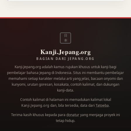
日
本
Kanji.Jepang.org
BAGIAN DARI JEPANG.ORG
Kanji.Jepang.org adalah kamus rujukan khusus untuk kanji bagi
pembelajar bahasa Jepang di Indonesia. Situs ini membantu pembelajar
memahami setiap karakter melalui arti yang jelas, bacaan onyomi dan
kunyomi, urutan goresan, kosakata, contoh kalimat, dan dukungan
kanji-data.
Contoh kalimat di halaman ini memadukan kalimat lokal
dan, bila tersedia, data dari
Tatoeba
.
Kanji.Jepang.org
Terima kasih khusus kepada para
donatur
yang menjaga proyek ini
tetap hidup.