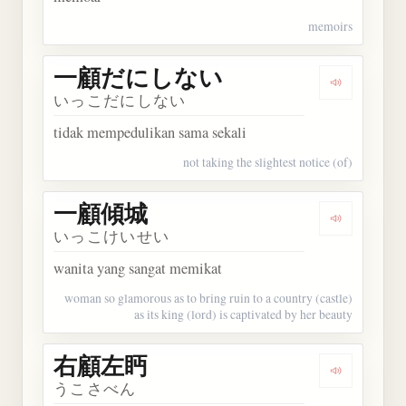
memoirs
一顧だにしない
Dengarka
いっこだにしない
tidak mempedulikan sama sekali
not taking the slightest notice (of)
一顧傾城
Dengarkan
いっこけいせい
wanita yang sangat memikat
woman so glamorous as to bring ruin to a country (castle)
as its king (lord) is captivated by her beauty
右顧左眄
Dengarkan
うこさべん