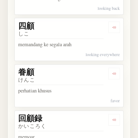
looking back
四顧
Dengarkan 
しこ
memandang ke segala arah
looking everywhere
眷顧
Dengarkan 
けんこ
perhatian khusus
favor
回顧録
Dengarkan
かいころく
memoar