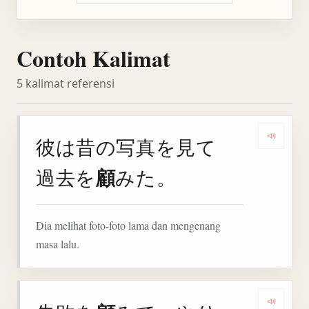
Contoh Kalimat
5 kalimat referensi
彼は昔の写真を見て
Denga
顧
過去を
みた。
Dia melihat foto-foto lama dan mengenang
masa lalu.
Denga