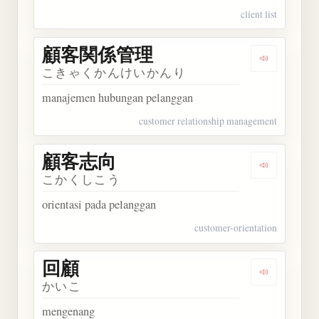
client list
顧客関係管理
Dengarka
こきゃくかんけいかんり
manajemen hubungan pelanggan
customer relationship management
顧客志向
Dengarkan
こかくしこう
orientasi pada pelanggan
customer-orientation
回顧
Dengarkan 
かいこ
mengenang