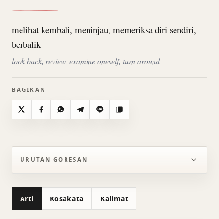
melihat kembali, meninjau, memeriksa diri sendiri,
berbalik
look back, review, examine oneself, turn around
BAGIKAN
X
Facebook
WhatsApp
Telegram
Line
Salin
URUTAN GORESAN
Arti
Kosakata
Kalimat