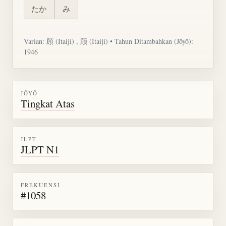
たか
み
Varian: 頋 (Itaiji) , 顾 (Itaiji) • Tahun Ditambahkan (Jōyō):
1946
JŌYŌ
Tingkat Atas
JLPT
JLPT N1
FREKUENSI
#1058