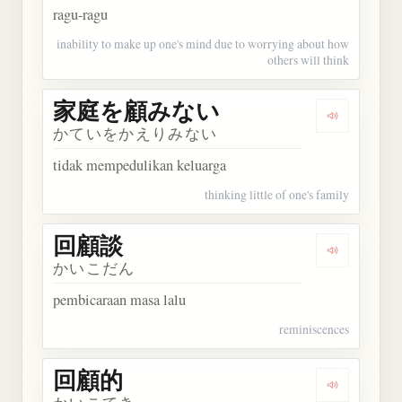
ragu-ragu
inability to make up one's mind due to worrying about how
others will think
家庭を顧みない
Dengarka
かていをかえりみない
tidak mempedulikan keluarga
thinking little of one's family
回顧談
Dengarkan
かいこだん
pembicaraan masa lalu
reminiscences
回顧的
Dengarkan