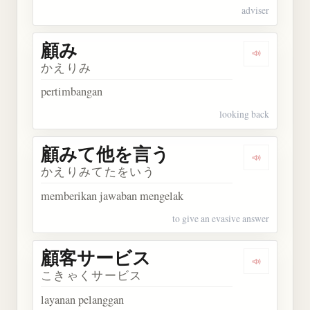
adviser
顧み
Dengarkan 
かえりみ
pertimbangan
looking back
顧みて他を言う
Dengarka
かえりみてたをいう
memberikan jawaban mengelak
to give an evasive answer
顧客サービス
Dengarka
こきゃくサービス
layanan pelanggan