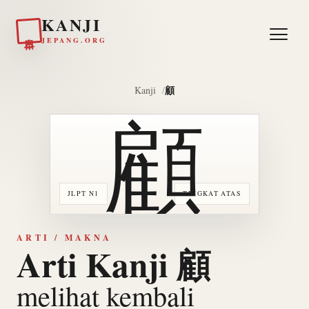
KANJI
日本
JEPANG.ORG
顧
Kanji
顧
JLPT N1
TINGKAT ATAS
ARTI / MAKNA
Arti Kanji 顧
melihat kembali