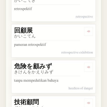
かいこてき
retrospektif
retrospective
回顧展
Dengarkan
かいこてん
pameran retrospektif
retrospective exhibition
危険を顧みず
Dengarka
きけんをかえりみず
tanpa mempedulikan bahaya
heedless of danger
技術顧問
Dengarkan