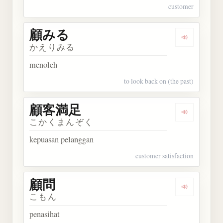
customer
顧みる
Dengarkan
かえりみる
menoleh
to look back on (the past)
顧客満足
Dengarkan
こかくまんぞく
kepuasan pelanggan
customer satisfaction
顧問
Dengarkan 
こもん
penasihat