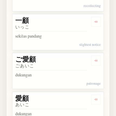
recollecting
一顧
Dengarkan 
いっこ
sekilas pandang
slightest notice
ご愛顧
Dengarkan
ごあいこ
dukungan
patronage
愛顧
Dengarkan 
あいこ
dukungan