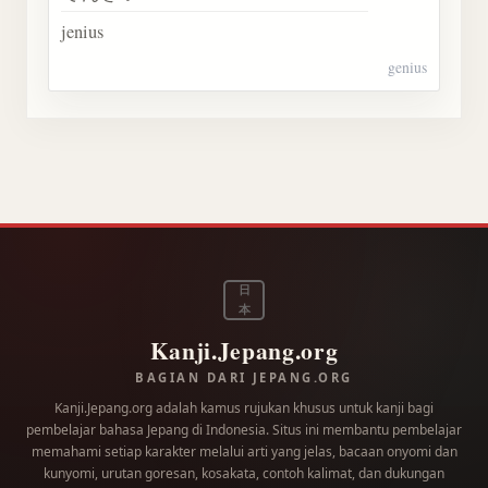
jenius
genius
日
本
Kanji.Jepang.org
BAGIAN DARI JEPANG.ORG
Kanji.Jepang.org adalah kamus rujukan khusus untuk kanji bagi
pembelajar bahasa Jepang di Indonesia. Situs ini membantu pembelajar
memahami setiap karakter melalui arti yang jelas, bacaan onyomi dan
kunyomi, urutan goresan, kosakata, contoh kalimat, dan dukungan