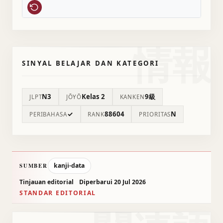
情報
SINYAL BELAJAR DAN KATEGORI
N3
Kelas 2
9級
JLPT
JŌYŌ
KANKEN
✓
88604
N
PERIBAHASA
RANK
PRIORITAS
kanji-data
SUMBER
Tinjauan editorial
Diperbarui 20 Jul 2026
STANDAR EDITORIAL