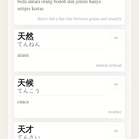
beda antara orang bodoh dan jenius hanya
setipis kertas
there's but a fine line between genius and insanity
天然
Dengarka
てんねん
alami
natural airhead
天候
Dengarka
てんこう
cuaca
weather
天才
Dengarka
てんさい