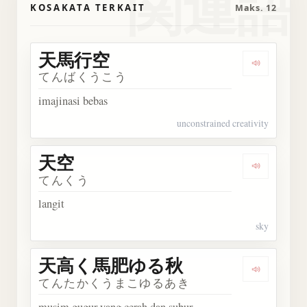
関連語
KOSAKATA TERKAIT
Maks. 12
天馬行空
Dengark
てんばくうこう
imajinasi bebas
unconstrained creativity
天空
Dengarka
てんくう
langit
sky
天高く馬肥ゆる秋
Dengar
てんたかくうまこゆるあき
musim gugur yang cerah dan subur