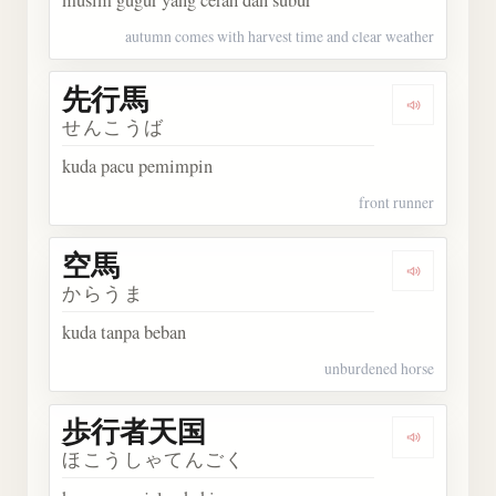
autumn comes with harvest time and clear weather
先行馬
Dengarka
せんこうば
kuda pacu pemimpin
front runner
空馬
Dengarka
からうま
kuda tanpa beban
unburdened horse
歩行者天国
Dengark
ほこうしゃてんごく