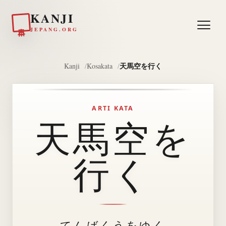
KANJI
日本
JEPANG.ORG
天馬空を行く
Kanji
Kosakata
ARTI KATA
天馬空を
行く
てんばくうをゆく