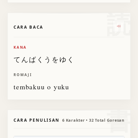
読
CARA BACA
Dengark
KANA
てんばくうをゆく
ROMAJI
tembakuu o yuku
書
CARA PENULISAN
6 Karakter • 32 Total Goresan