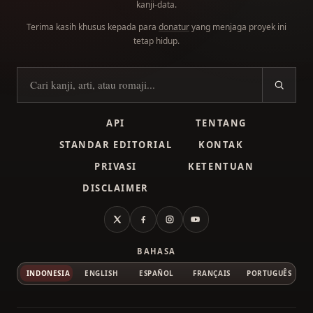
kanji-data.
Terima kasih khusus kepada para
donatur
yang menjaga proyek ini
tetap hidup.
Cari kanji
API
TENTANG
STANDAR EDITORIAL
KONTAK
PRIVASI
KETENTUAN
DISCLAIMER
X
Facebook
Instagram
YouTube
BAHASA
INDONESIA
ENGLISH
ESPAÑOL
FRANÇAIS
PORTUGUÊS