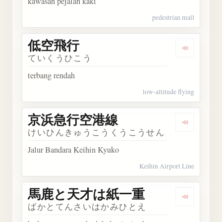
kawasan pejalan kaki
pedestrian mall
低空飛行
Dengark
ていくうひこう
terbang rendah
low-altitude flying
京浜急行空港線
Dengark
けいひんきゅうこうくうこうせん
Jalur Bandara Keihin Kyuko
Keihin Airport Line
馬鹿と天才は紙一重
Dengar
ばかとてんさいはかみひとえ