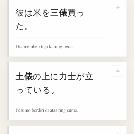
俵
彼は米を三
買っ
Denga
た。
Dia membeli tiga karung beras.
俵
土
の上に力士が立
Denga
っている。
Pesumo berdiri di atas ring sumo.