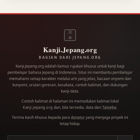
日
本
Kanji.Jepang.org
BAGIAN DARI JEPANG.ORG
Kanji.Jepang.org adalah kamus rujukan khusus untuk kanji bagi
pembelajar bahasa Jepang di Indonesia. Situs ini membantu pembelajar
memahami setiap karakter melalui arti yang jelas, bacaan onyomi dan
kunyomi, urutan goresan, kosakata, contoh kalimat, dan dukungan
kanji-data.
Contoh kalimat di halaman ini memadukan kalimat lokal
dan, bila tersedia, data dari
Tatoeba
.
Kanji.Jepang.org
Terima kasih khusus kepada para
donatur
yang menjaga proyek ini
tetap hidup.