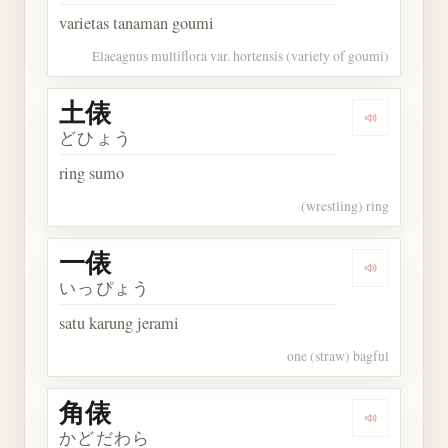
varietas tanaman goumi
Elaeagnus multiflora var. hortensis (variety of goumi)
土俵
Dengarkan 
どひょう
ring sumo
(wrestling) ring
一俵
Dengarkan 
いっぴょう
satu karung jerami
one (straw) bagful
角俵
Dengarkan 
かどだわら