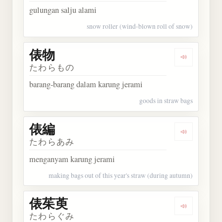
gulungan salju alami
snow roller (wind-blown roll of snow)
俵物
Dengarkan 
たわらもの
barang-barang dalam karung jerami
goods in straw bags
俵編
Dengarkan 
たわらあみ
menganyam karung jerami
making bags out of this year's straw (during autumn)
俵茱萸
Dengarkan
たわらぐみ