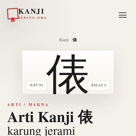
KANJI
日本
JEPANG.ORG
俵
Kanji
俵
JLPT N1
KELAS 6
ARTI / MAKNA
Arti Kanji 俵
karung jerami