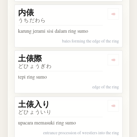
内俵
Dengarkan 
うちだわら
karung jerami sisi dalam ring sumo
bales forming the edge of the ring
土俵際
Dengarkan
どひょうぎわ
tepi ring sumo
edge of the ring
土俵入り
Dengarkan
どひょういり
upacara memasuki ring sumo
entrance procession of wrestlers into the ring