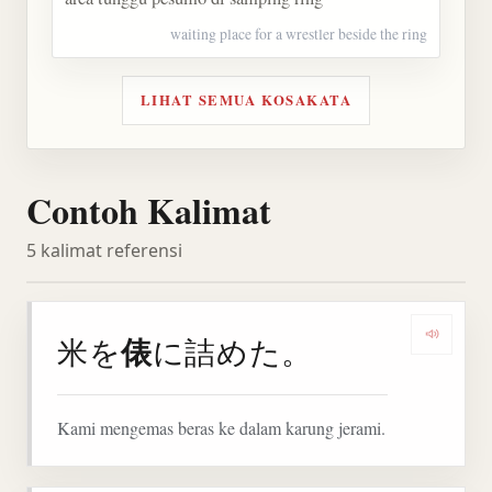
waiting place for a wrestler beside the ring
LIHAT SEMUA KOSAKATA
Contoh Kalimat
5 kalimat referensi
俵
米を
に詰めた。
Denga
Kami mengemas beras ke dalam karung jerami.