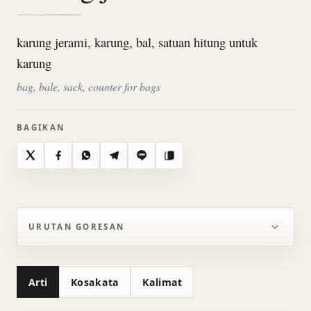
karung jerami, karung, bal, satuan hitung untuk
karung
bag, bale, sack, counter for bags
BAGIKAN
X
Facebook
WhatsApp
Telegram
Line
Salin
URUTAN GORESAN
Arti
Kosakata
Kalimat