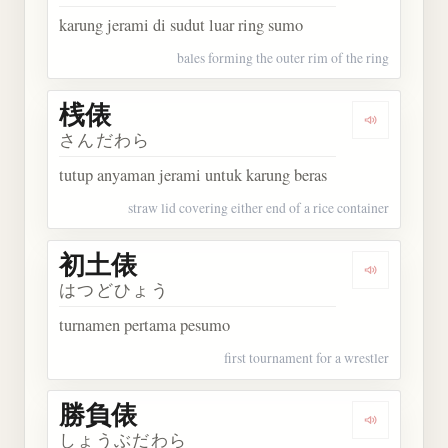
karung jerami di sudut luar ring sumo
bales forming the outer rim of the ring
桟俵
Dengarkan 
さんだわら
tutup anyaman jerami untuk karung beras
straw lid covering either end of a rice container
初土俵
Dengarkan
はつどひょう
turnamen pertama pesumo
first tournament for a wrestler
勝負俵
Dengarkan
しょうぶだわら