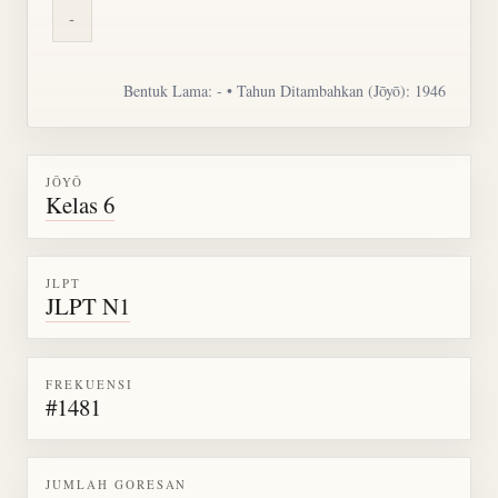
-
Bentuk Lama: - • Tahun Ditambahkan (Jōyō): 1946
JŌYŌ
Kelas 6
JLPT
JLPT N1
FREKUENSI
#1481
JUMLAH GORESAN