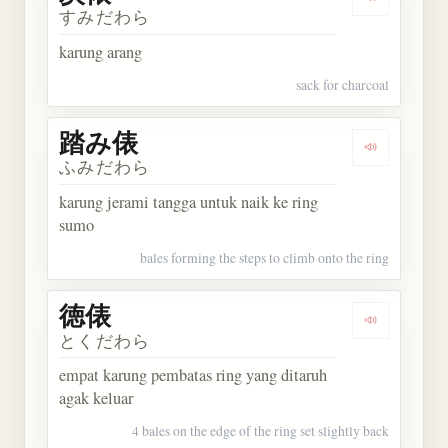
Dengarkan 
すみだわら
karung arang
sack for charcoal
踏み俵
Dengarkan
ふみだわら
karung jerami tangga untuk naik ke ring
sumo
bales forming the steps to climb onto the ring
徳俵
Dengarkan 
とくだわら
empat karung pembatas ring yang ditaruh
agak keluar
4 bales on the edge of the ring set slightly back