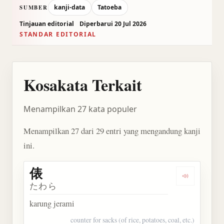
kanji-data
Tatoeba
SUMBER
Tinjauan editorial
Diperbarui 20 Jul 2026
STANDAR EDITORIAL
Kosakata Terkait
Menampilkan 27 kata populer
Menampilkan 27 dari 29 entri yang mengandung kanji
ini.
俵
Dengarkan 
たわら
karung jerami
counter for sacks (of rice, potatoes, coal, etc.)