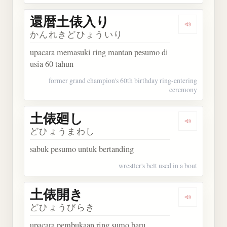
還暦土俵入り
Dengarka
かんれきどひょういり
upacara memasuki ring mantan pesumo di
usia 60 tahun
former grand champion's 60th birthday ring-entering
ceremony
土俵廻し
Dengarkan
どひょうまわし
sabuk pesumo untuk bertanding
wrestler's belt used in a bout
土俵開き
Dengarkan
どひょうびらき
upacara pembukaan ring sumo baru