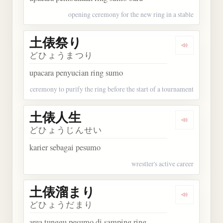
opening ceremony for the new ring in a stable
土俵祭り
Dengarkan
どひょうまつり
upacara penyucian ring sumo
ceremony to purify the ring before the start of a tournament
土俵人生
Dengarkan
どひょうじんせい
karier sebagai pesumo
wrestler's active career
土俵溜まり
Dengarka
どひょうだまり
area tunggu pesumo di samping ring