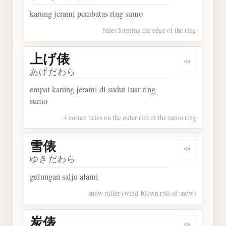
karung jerami pembatas ring sumo
bales forming the edge of the ring
上げ俵
Dengarkan
あげだわら
empat karung jerami di sudut luar ring
sumo
4 corner bales on the outer rim of the sumo ring
雪俵
Dengarkan 
ゆきだわら
gulungan salju alami
snow roller (wind-blown roll of snow)
炭俵