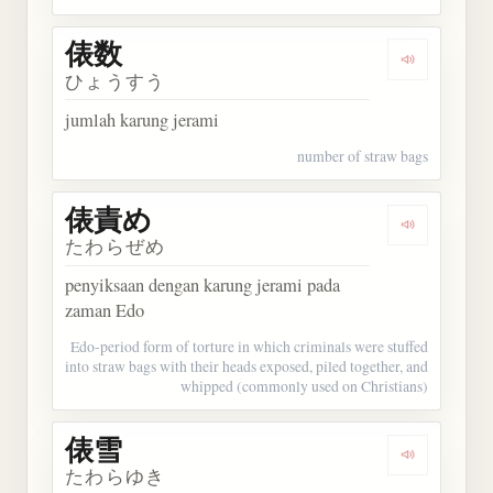
俵数
Dengarkan 
ひょうすう
jumlah karung jerami
number of straw bags
俵責め
Dengarkan
たわらぜめ
penyiksaan dengan karung jerami pada
zaman Edo
Edo-period form of torture in which criminals were stuffed
into straw bags with their heads exposed, piled together, and
whipped (commonly used on Christians)
俵雪
Dengarkan 
たわらゆき