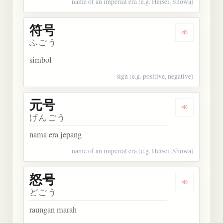
name of an imperial era (e.g. Heisei, Shōwa)
符号
Dengarkan 
ふごう
simbol
sign (e.g. positive, negative)
元号
Dengarkan 
げんごう
nama era jepang
name of an imperial era (e.g. Heisei, Shōwa)
怒号
Dengarkan 
どごう
raungan marah