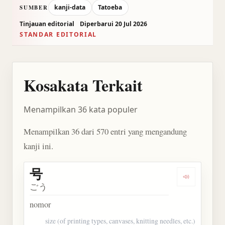
kanji-data
Tatoeba
SUMBER
Tinjauan editorial
Diperbarui 20 Jul 2026
STANDAR EDITORIAL
Kosakata Terkait
Menampilkan 36 kata populer
Menampilkan 36 dari 570 entri yang mengandung
kanji ini.
号
Dengarkan 
ごう
nomor
size (of printing types, canvases, knitting needles, etc.)