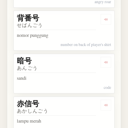
angry roar
背番号
Dengarkan
せばんごう
nomor punggung
number on back of player's shirt
暗号
Dengarkan 
あんごう
sandi
code
赤信号
Dengarkan
あかしんごう
lampu merah