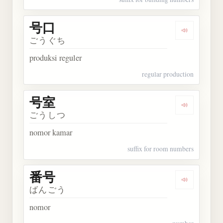
号口
Dengarkan 
ごうぐち
produksi reguler
regular production
号室
Dengarkan 
ごうしつ
nomor kamar
suffix for room numbers
番号
Dengarkan 
ばんごう
nomor