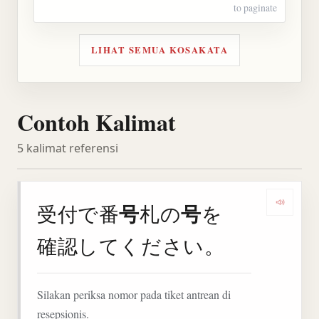
to paginate
LIHAT SEMUA KOSAKATA
Contoh Kalimat
5 kalimat referensi
号
号
受付で番
札の
を
Denga
確認してください。
Silakan periksa nomor pada tiket antrean di
resepsionis.