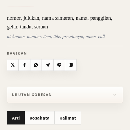
nomor, julukan, nama samaran, nama, panggilan,
gelar, tanda, seruan
nickname, number, item, title, pseudonym, name, call
BAGIKAN
X
Facebook
WhatsApp
Telegram
Line
Salin
URUTAN GORESAN
Arti
Kosakata
Kalimat