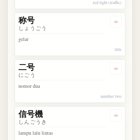
red light (traffic)
称号
Dengarkan 
しょうごう
gelar
title
二号
Dengarkan 
にごう
nomor dua
number two
信号機
Dengarkan
しんごうき
lampu lalu lintas