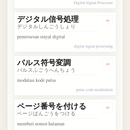
Digital Signal Processor
デジタル信号処理
Dengarka
デジタルしんごうしょり
pemrosesan sinyal digital
digital signal processing
パルス符号変調
Dengarka
パルスふごうへんちょう
modulasi kode pulsa
pulse-code modulation
ページ番号を付ける
Dengark
ページばんごうをつける
memberi nomor halaman