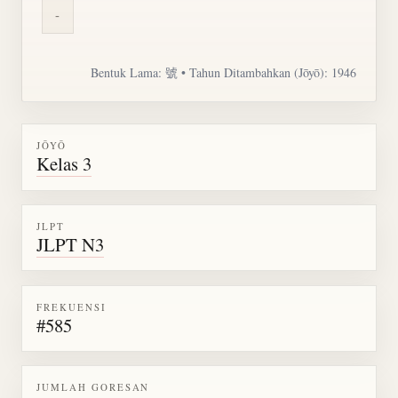
-
Bentuk Lama: 號 • Tahun Ditambahkan (Jōyō): 1946
JŌYŌ
Kelas 3
JLPT
JLPT N3
FREKUENSI
#585
JUMLAH GORESAN