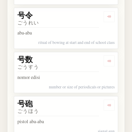
号令
Dengarkan 
ごうれい
aba-aba
ritual of bowing at start and end of school class
号数
Dengarkan 
ごうすう
nomor edisi
number or size of periodicals or pictures
号砲
Dengarkan 
ごうほう
pistol aba-aba
signal gun