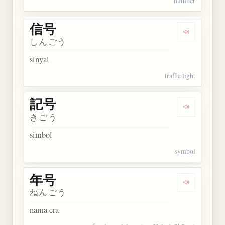
number
信号
Dengarkan 
しんごう
sinyal
traffic light
記号
Dengarkan 
きごう
simbol
symbol
年号
Dengarkan 
ねんごう
nama era