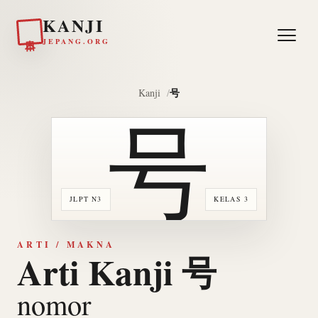
KANJI
日本
JEPANG.ORG
号
Kanji
号
JLPT N3
KELAS 3
ARTI / MAKNA
Arti Kanji 号
nomor