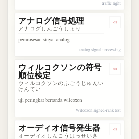
traffic light
アナログ信号処理
Dengarka
アナログしんごうしょり
pemrosesan sinyal analog
analog signal processing
ウィルコクソンの符号
Dengark
順位検定
ウィルコクソンのふごうじゅんい
けんてい
uji peringkat bertanda wilcoxon
Wilcoxon signed-rank test
オーディオ信号発生器
Dengark
オーディオしんごうはっせいき