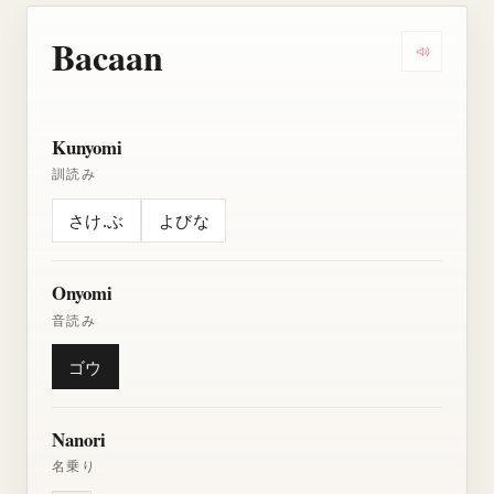
Bacaan
Dengarkan
Kunyomi
訓読み
さけ.ぶ
よびな
Onyomi
音読み
ゴウ
Nanori
名乗り