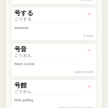
号する
Dengarkan
ごうする
menamai
to name
号音
Dengarkan 
ごうおん
bunyi isyarat
signal (sound)
号館
Dengarkan 
ごうかん
blok gedung
suffix for building numbers