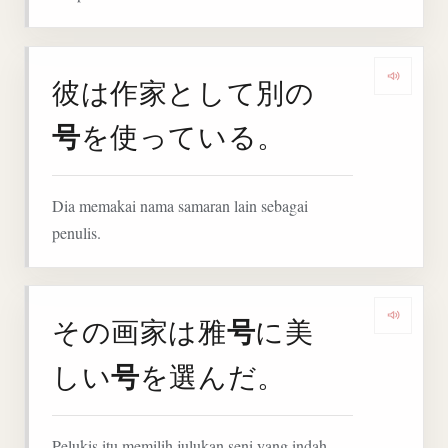
彼は作家として別の
Denga
号
を使っている。
Dia memakai nama samaran lain sebagai
penulis.
号
その画家は雅
に美
Denga
号
しい
を選んだ。
Pelukis itu memilih julukan seni yang indah.