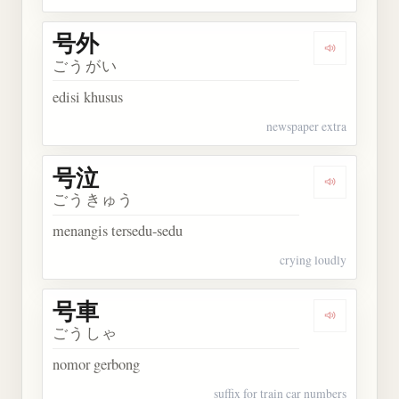
号外
Dengarkan 
ごうがい
edisi khusus
newspaper extra
号泣
Dengarkan 
ごうきゅう
menangis tersedu-sedu
crying loudly
号車
Dengarkan 
ごうしゃ
nomor gerbong
suffix for train car numbers