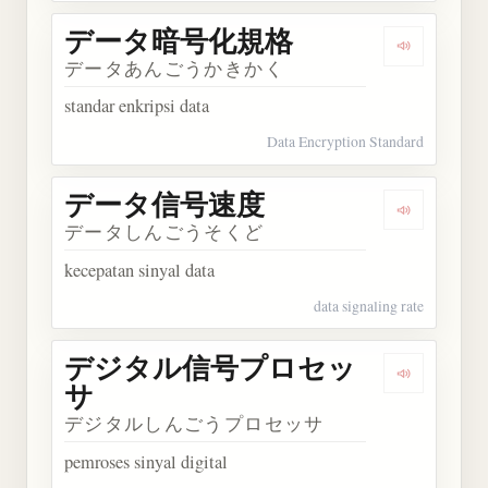
データ暗号化規格
Dengarka
データあんごうかきかく
standar enkripsi data
Data Encryption Standard
データ信号速度
Dengarka
データしんごうそくど
kecepatan sinyal data
data signaling rate
デジタル信号プロセッ
Dengark
サ
デジタルしんごうプロセッサ
pemroses sinyal digital