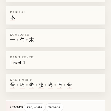
RADIKAL
木
KOMPONEN
一
•
勹
•
木
KANJI KENTEI
Level 4
KANJI MIRIP
号
•
巧
•
考
•
攷
•
甹
•
丂
•
兮
kanji-data
Tatoeba
SUMBER