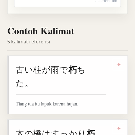
deterioration
Contoh Kalimat
5 kalimat referensi
朽
古い柱が雨で
ち
Denga
た。
Tiang tua itu lapuk karena hujan.
朽
木の橋はすっかり
Denga