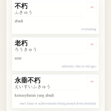
不朽
Dengarkan 
ふきゅう
abadi
everlasting
老朽
Dengarkan 
ろうきゅう
uzur
infirmity (due to old age)
永垂不朽
Dengarkan
えいすいふきゅう
kemasyhuran yang abadi
one's fame or achievements being passed down eternally