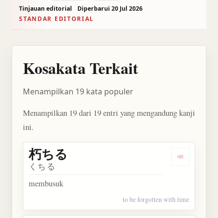
Tinjauan editorial
Diperbarui 20 Jul 2026
STANDAR EDITORIAL
Kosakata Terkait
Menampilkan 19 kata populer
Menampilkan 19 dari 19 entri yang mengandung kanji
ini.
朽ちる
Dengarkan
くちる
membusuk
to be forgotten with time