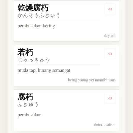
乾燥腐朽
Dengarkan
かんそうふきゅう
pembusukan kering
dry rot
若朽
Dengarkan 
じゃっきゅう
muda tapi kurang semangat
being young yet unambitious
腐朽
Dengarkan 
ふきゅう
pembusukan
deterioration