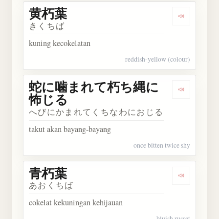
黄朽葉
Dengarkan
きくちば
kuning kecokelatan
reddish-yellow (colour)
蛇に噛まれて朽ち縄に
Dengark
怖じる
へびにかまれてくちなわにおじる
takut akan bayang-bayang
once bitten twice shy
青朽葉
Dengarkan
あおくちば
cokelat kekuningan kehijauan
bluish russet