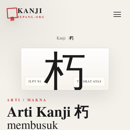
KANJI
日本
JEPANG.ORG
朽
Kanji
朽
JLPT N1
TINGKAT ATAS
ARTI / MAKNA
Arti Kanji 朽
membusuk