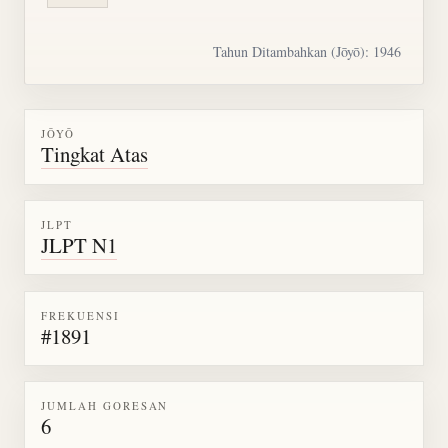
Tahun Ditambahkan (Jōyō): 1946
JŌYŌ
Tingkat Atas
JLPT
JLPT N1
FREKUENSI
#1891
JUMLAH GORESAN
6