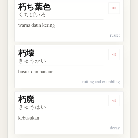
朽ち葉色
Dengarkan
くちばいろ
warna daun kering
russet
朽壊
Dengarkan 
きゅうかい
busuk dan hancur
rotting and crumbling
朽廃
Dengarkan 
きゅうはい
kebusukan
decay