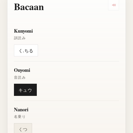
Bacaan
Dengarkan
Kunyomi
訓読み
く.ちる
Onyomi
音読み
キュウ
Nanori
名乗り
くつ