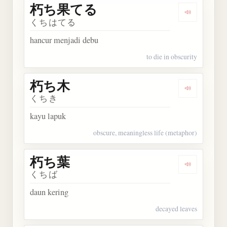
朽ち果てる
Dengarka
くちはてる
hancur menjadi debu
to die in obscurity
朽ち木
Dengarkan
くちき
kayu lapuk
obscure, meaningless life (metaphor)
朽ち葉
Dengarkan
くちば
daun kering
decayed leaves