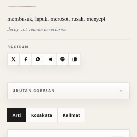
membusuk, lapuk, merosot, rusak, menyepi
decay, rot, remain in seclusion
BAGIKAN
X
Facebook
WhatsApp
Telegram
Line
Salin
URUTAN GORESAN
Arti
Kosakata
Kalimat