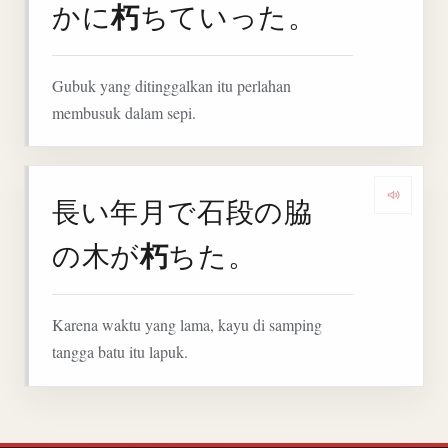
朽
かに
ちていった。
Gubuk yang ditinggalkan itu perlahan
membusuk dalam sepi.
長い年月で石段の脇
Denga
朽
の木が
ちた。
Karena waktu yang lama, kayu di samping
tangga batu itu lapuk.