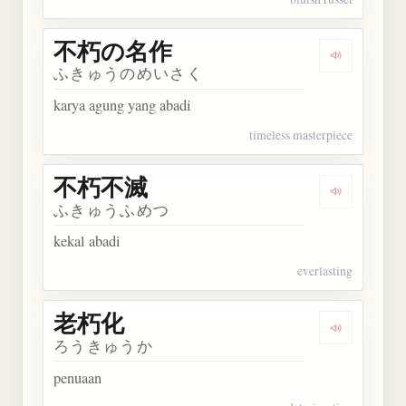
不朽の名作
Dengarka
ふきゅうのめいさく
karya agung yang abadi
timeless masterpiece
不朽不滅
Dengarkan
ふきゅうふめつ
kekal abadi
everlasting
老朽化
Dengarkan
ろうきゅうか
penuaan