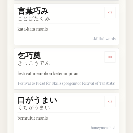
言葉巧み
Dengarkan
ことばたくみ
kata-kata manis
skillful words
乞巧奠
Dengarkan
きっこうでん
festival memohon keterampilan
Festival to Plead for Skills (progenitor festival of Tanabata)
口がうまい
Dengarka
くちがうまい
bermulut manis
honeymouthed