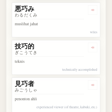
悪巧み
Dengarkan
わるだくみ
muslihat jahat
wiles
技巧的
Dengarkan
ぎこうてき
teknis
technically accomplished
見巧者
Dengarkan
みごうしゃ
penonton ahli
experienced viewer (of theatre, kabuki, etc.)