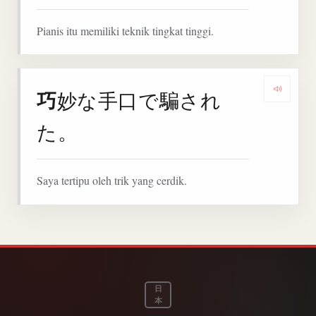
Pianis itu memiliki teknik tingkat tinggi.
巧
妙な手口で騙され
Denga
た。
Saya tertipu oleh trik yang cerdik.
日
本