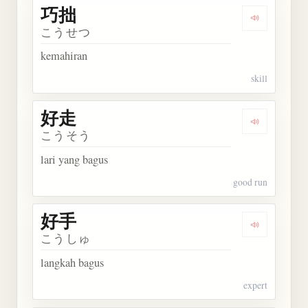
巧拙
Dengarkan 
こうせつ
kemahiran
skill
好走
Dengarkan 
こうそう
lari yang bagus
good run
好手
Dengarkan 
こうしゅ
langkah bagus
expert