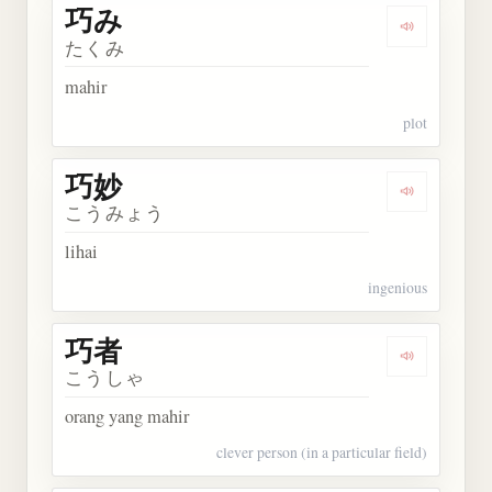
巧み
Dengarkan 
たくみ
mahir
plot
巧妙
Dengarkan 
こうみょう
lihai
ingenious
巧者
Dengarkan 
こうしゃ
orang yang mahir
clever person (in a particular field)