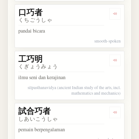
口巧者
Dengarkan
くちごうしゃ
pandai bicara
smooth-spoken
工巧明
Dengarkan
くぎょうみょう
ilmu seni dan kerajinan
silpasthanavidya (ancient Indian study of the arts, incl.
mathematics and mechanics)
試合巧者
Dengarkan
しあいこうしゃ
pemain berpengalaman