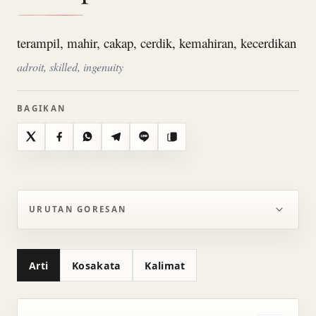
terampil, mahir, cakap, cerdik, kemahiran, kecerdikan
adroit, skilled, ingenuity
BAGIKAN
X
Facebook
WhatsApp
Telegram
Line
Salin
URUTAN GORESAN
Arti
Kosakata
Kalimat