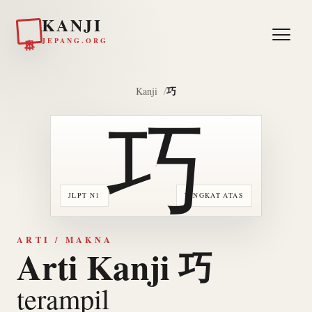
KANJI
日本
JEPANG.ORG
巧
Kanji
巧
JLPT N1
TINGKAT ATAS
ARTI / MAKNA
Arti Kanji 巧
terampil