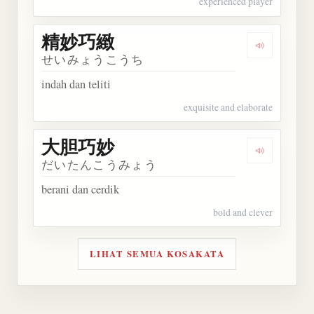
experienced player
精妙巧緻
Dengarkan
せいみょうこうち
indah dan teliti
exquisite and elaborate
大胆巧妙
Dengarkan
だいたんこうみょう
berani dan cerdik
bold and clever
LIHAT SEMUA KOSAKATA