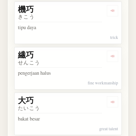
機巧
Dengarkan 
きこう
tipu daya
trick
繊巧
Dengarkan 
せんこう
pengerjaan halus
fine workmanship
大巧
Dengarkan 
たいこう
bakat besar
great talent