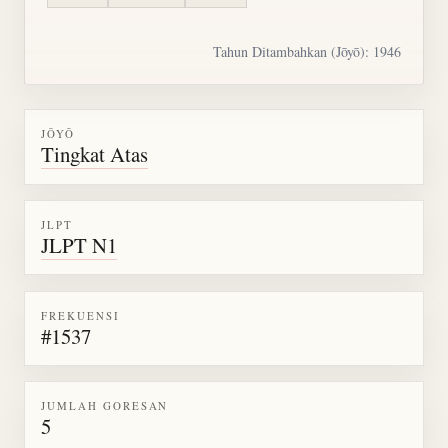
Tahun Ditambahkan (Jōyō): 1946
JŌYŌ
Tingkat Atas
JLPT
JLPT N1
FREKUENSI
#1537
JUMLAH GORESAN
5