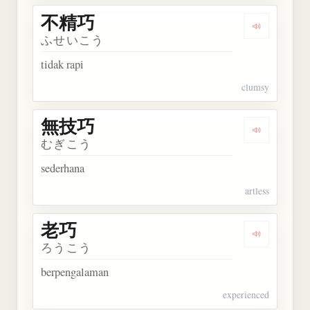
不精巧
Dengarkan
ふせいこう
tidak rapi
clumsy
無技巧
Dengarkan
むぎこう
sederhana
artless
老巧
Dengarkan 
ろうこう
berpengalaman
experienced