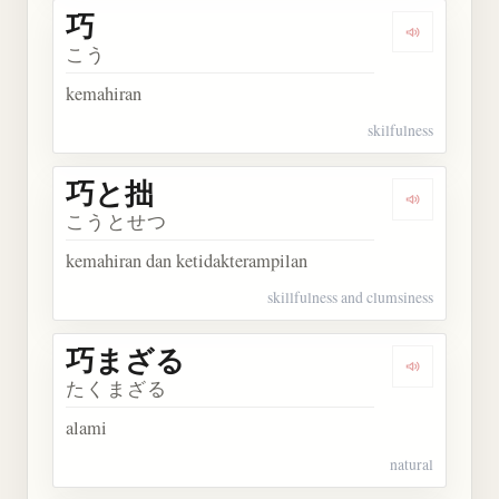
巧
Dengarkan 
こう
kemahiran
skilfulness
巧と拙
Dengarkan
こうとせつ
kemahiran dan ketidakterampilan
skillfulness and clumsiness
巧まざる
Dengarkan
たくまざる
alami
natural