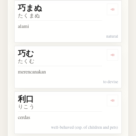
巧まぬ
Dengarkan
たくまぬ
alami
natural
巧む
Dengarkan 
たくむ
merencanakan
to devise
利口
Dengarkan 
りこう
cerdas
well-behaved (esp. of children and pets)