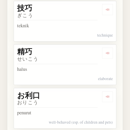
技巧
Dengarkan 
ぎこう
teknik
technique
精巧
Dengarkan 
せいこう
halus
elaborate
お利口
Dengarkan
おりこう
penurut
well-behaved (esp. of children and pets)