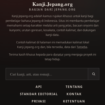
Kanji.Jepang.org
BAGIAN DARI JEPANG.ORG
Kanji.Jepang.org adalah kamus rujukan khusus untuk kanji bagi
pembelajar bahasa Jepang di Indonesia. Situs ini membantu pembelajar
memahami setiap karakter melalui arti yang jelas, bacaan onyomi dan
kunyomi, urutan goresan, kosakata, contoh kalimat, dan dukungan
kanji-data.
Contoh kalimat di halaman ini memadukan kalimat lokal
dan, bila tersedia, data dari
Tatoeba
.
Kanji.Jepang.org
Terima kasih khusus kepada para
donatur
yang menjaga proyek ini
tetap hidup.
Cari kanji
API
TENTANG
STANDAR EDITORIAL
KONTAK
PRIVASI
KETENTUAN