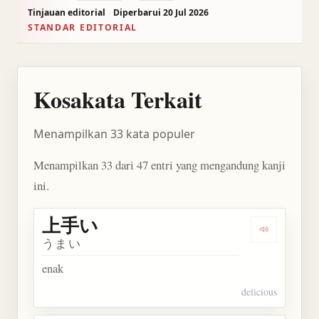
Tinjauan editorial
Diperbarui 20 Jul 2026
STANDAR EDITORIAL
Kosakata Terkait
Menampilkan 33 kata populer
Menampilkan 33 dari 47 entri yang mengandung kanji
ini.
上手い
Dengarkan
うまい
enak
delicious