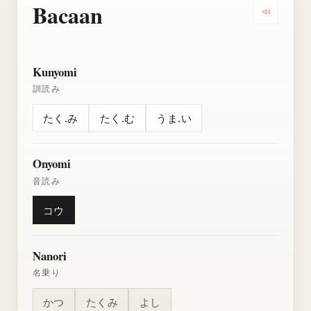
Bacaan
Dengarkan
Kunyomi
訓読み
たく.み
たく.む
うま.い
Onyomi
音読み
コウ
Nanori
名乗り
かつ
たくみ
よし