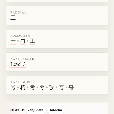
RADIKAL
工
KOMPONEN
一
•
勹
•
工
KANJI KENTEI
Level 3
KANJI MIRIP
号
•
朽
•
考
•
兮
•
攷
•
丂
•
甹
kanji-data
Tatoeba
SUMBER