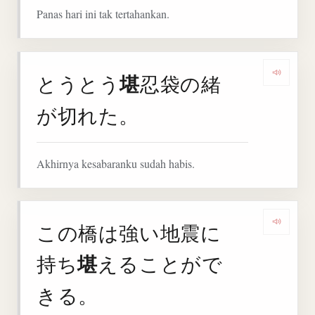
Panas hari ini tak tertahankan.
堪
とうとう
忍袋の緒
Denga
が切れた。
Akhirnya kesabaranku sudah habis.
この橋は強い地震に
Deng
堪
持ち
えることがで
きる。