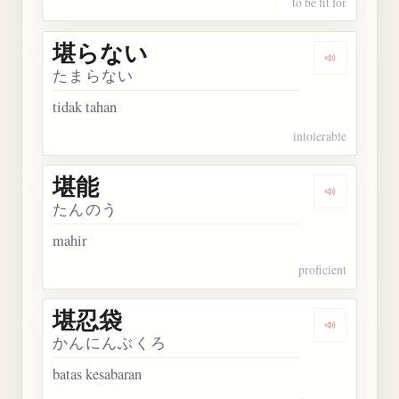
to be fit for
堪らない
Dengarkan
たまらない
tidak tahan
intolerable
堪能
Dengarkan 
たんのう
mahir
proficient
堪忍袋
Dengarkan
かんにんぶくろ
batas kesabaran