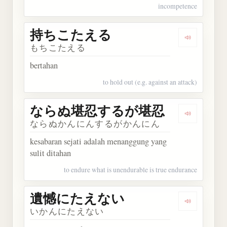
incompetence
持ちこたえる
Dengarka
もちこたえる
bertahan
to hold out (e.g. against an attack)
ならぬ堪忍するが堪忍
Dengark
ならぬかんにんするがかんにん
kesabaran sejati adalah menanggung yang
sulit ditahan
to endure what is unendurable is true endurance
遺憾にたえない
Dengarka
いかんにたえない