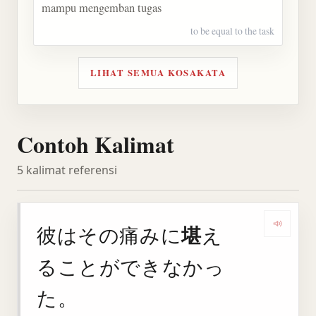
mampu mengemban tugas
to be equal to the task
LIHAT SEMUA KOSAKATA
Contoh Kalimat
5 kalimat referensi
堪
彼はその痛みに
え
Deng
ることができなかっ
た。