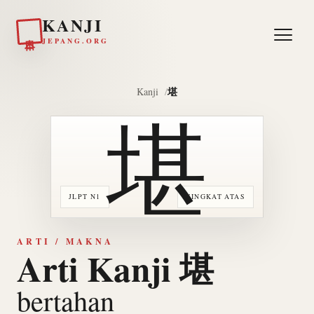
KANJI
日本
JEPANG.ORG
堪
Kanji
堪
JLPT N1
TINGKAT ATAS
ARTI / MAKNA
Arti Kanji 堪
bertahan