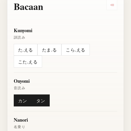
Bacaan
Dengarkan
Kunyomi
訓読み
た.える
たま.る
こら.える
こた.える
Onyomi
音読み
カン
タン
Nanori
名乗り