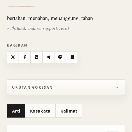
bertahan, menahan, menanggung, tahan
withstand, endure, support, resist
BAGIKAN
X
Facebook
WhatsApp
Telegram
Line
Salin
URUTAN GORESAN
Arti
Kosakata
Kalimat