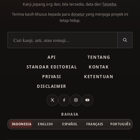
dan, bila tersedia, data dari
Tatoeba
.
Kanji.Jepang.org
Terima kasih khusus kepada para
donatur
yang menjaga proyek ini
tetap hidup.
Cari kanji
API
TENTANG
STANDAR EDITORIAL
KONTAK
PRIVASI
KETENTUAN
DISCLAIMER
X
Facebook
Instagram
YouTube
BAHASA
INDONESIA
ENGLISH
ESPAÑOL
FRANÇAIS
PORTUGUÊS