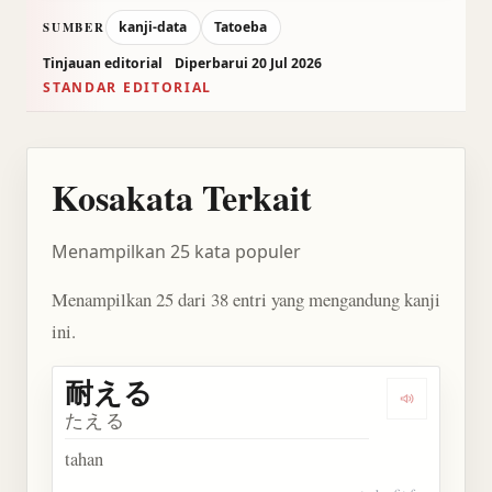
kanji-data
Tatoeba
SUMBER
Tinjauan editorial
Diperbarui 20 Jul 2026
STANDAR EDITORIAL
Kosakata Terkait
Menampilkan 25 kata populer
Menampilkan 25 dari 38 entri yang mengandung kanji
ini.
耐える
Dengarkan
たえる
tahan