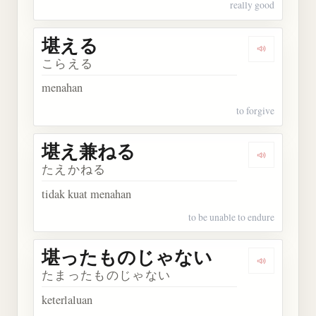
really good
堪える
Dengarkan
こらえる
menahan
to forgive
堪え兼ねる
Dengarka
たえかねる
tidak kuat menahan
to be unable to endure
堪ったものじゃない
Dengark
たまったものじゃない
keterlaluan