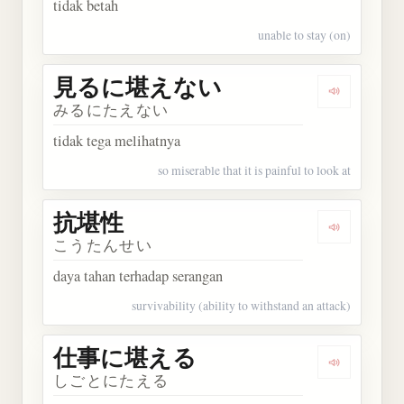
tidak betah
unable to stay (on)
見るに堪えない
Dengarka
みるにたえない
tidak tega melihatnya
so miserable that it is painful to look at
抗堪性
Dengarkan
こうたんせい
daya tahan terhadap serangan
survivability (ability to withstand an attack)
仕事に堪える
Dengarka
しごとにたえる