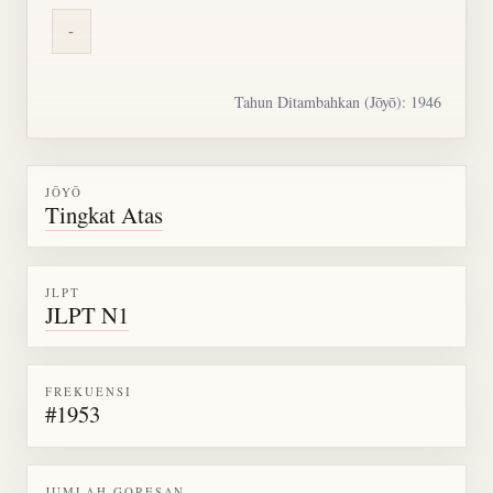
-
Tahun Ditambahkan (Jōyō): 1946
JŌYŌ
Tingkat Atas
JLPT
JLPT N1
FREKUENSI
#1953
JUMLAH GORESAN