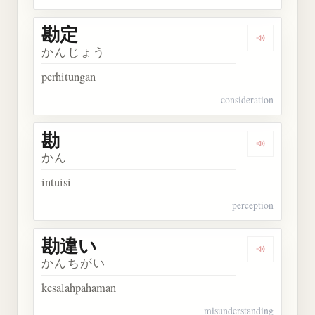
勘定
Dengarkan 
かんじょう
perhitungan
consideration
勘
Dengarkan 
かん
intuisi
perception
勘違い
Dengarkan
かんちがい
kesalahpahaman
misunderstanding