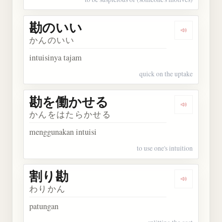
勘のいい
Dengarkan
かんのいい
intuisinya tajam
quick on the uptake
勘を働かせる
Dengarka
かんをはたらかせる
menggunakan intuisi
to use one's intuition
割り勘
Dengarkan
わりかん
patungan