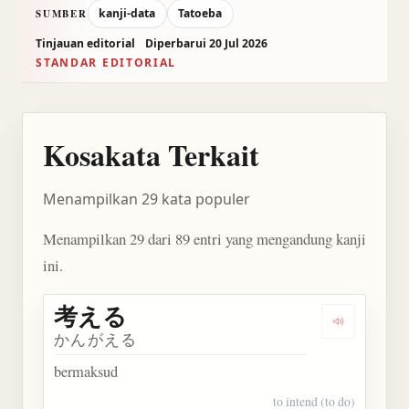
kanji-data
Tatoeba
SUMBER
Tinjauan editorial
Diperbarui 20 Jul 2026
STANDAR EDITORIAL
Kosakata Terkait
Menampilkan 29 kata populer
Menampilkan 29 dari 89 entri yang mengandung kanji
ini.
考える
Dengarkan
かんがえる
bermaksud
to intend (to do)