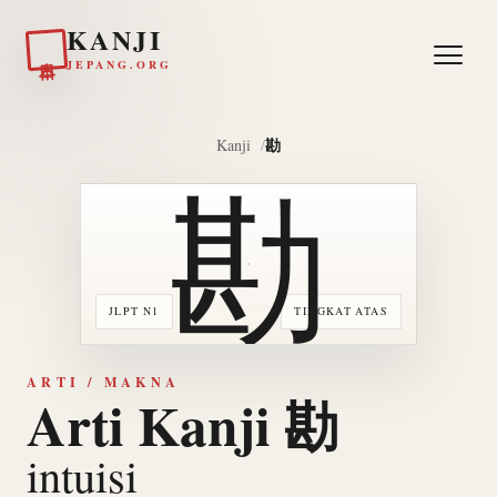
KANJI
日本
JEPANG.ORG
勘
Kanji
勘
JLPT N1
TINGKAT ATAS
ARTI / MAKNA
Arti Kanji 勘
intuisi