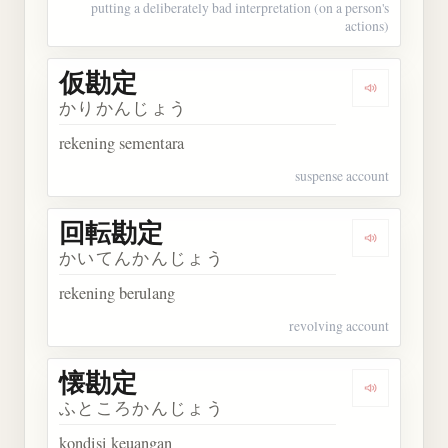
putting a deliberately bad interpretation (on a person's
actions)
仮勘定
Dengarkan
かりかんじょう
rekening sementara
suspense account
回転勘定
Dengarkan
かいてんかんじょう
rekening berulang
revolving account
懐勘定
Dengarkan
ふところかんじょう
kondisi keuangan