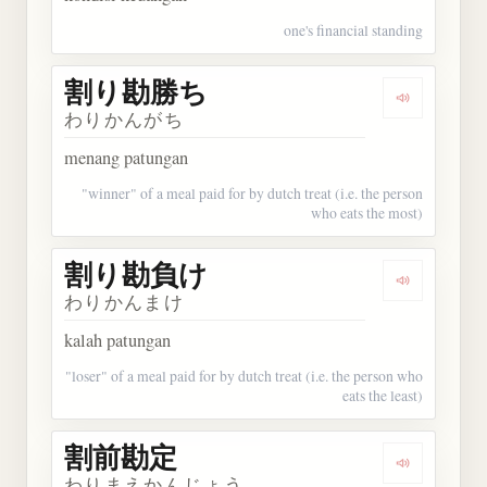
one's financial standing
割り勘勝ち
Dengarka
わりかんがち
menang patungan
"winner" of a meal paid for by dutch treat (i.e. the person
who eats the most)
割り勘負け
Dengarka
わりかんまけ
kalah patungan
"loser" of a meal paid for by dutch treat (i.e. the person who
eats the least)
割前勘定
Dengarkan
わりまえかんじょう