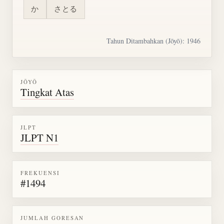
か
さとる
Tahun Ditambahkan (Jōyō): 1946
JŌYŌ
Tingkat Atas
JLPT
JLPT N1
FREKUENSI
#1494
JUMLAH GORESAN