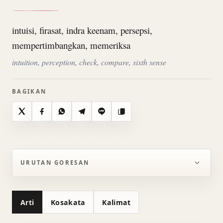
intuisi, firasat, indra keenam, persepsi,
mempertimbangkan, memeriksa
intuition, perception, check, compare, sixth sense
BAGIKAN
X
Facebook
WhatsApp
Telegram
Line
Salin
URUTAN GORESAN
Arti
Kosakata
Kalimat