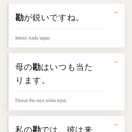
勘
が鋭いですね。
Denga
Intuisi Anda tajam.
勘
母の
はいつも当た
Denga
ります。
Firasat ibu saya selalu tepat.
勘
私の
では、彼は来
Denga