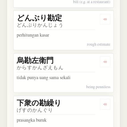
bill (e.g. at a restaurant)
どんぶり勘定
Dengarka
どんぶりかんじょう
perhitungan kasar
rough estimate
烏勘左衛門
Dengarka
からすかんざえもん
tidak punya uang sama sekali
being penniless
下衆の勘繰り
Dengarka
げすのかんぐり
prasangka buruk