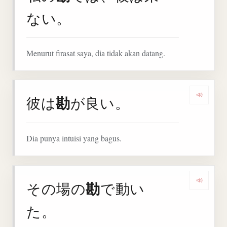
ない。
Menurut firasat saya, dia tidak akan datang.
勘
彼は
が良い。
Dengar
Dia punya intuisi yang bagus.
勘
その場の
で動い
Denga
た。