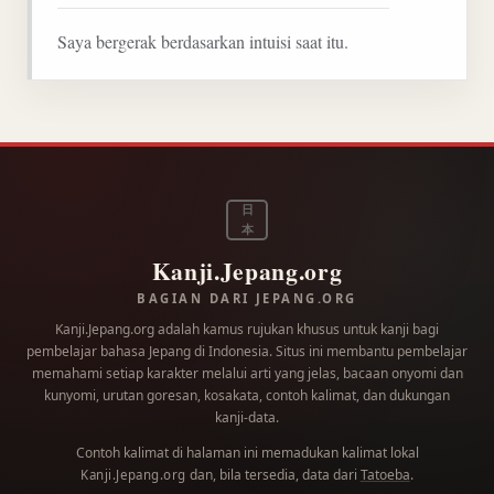
Saya bergerak berdasarkan intuisi saat itu.
日
本
Kanji.Jepang.org
BAGIAN DARI JEPANG.ORG
Kanji.Jepang.org adalah kamus rujukan khusus untuk kanji bagi
pembelajar bahasa Jepang di Indonesia. Situs ini membantu pembelajar
memahami setiap karakter melalui arti yang jelas, bacaan onyomi dan
kunyomi, urutan goresan, kosakata, contoh kalimat, dan dukungan
kanji-data.
Contoh kalimat di halaman ini memadukan kalimat lokal
dan, bila tersedia, data dari
Tatoeba
.
Kanji.Jepang.org