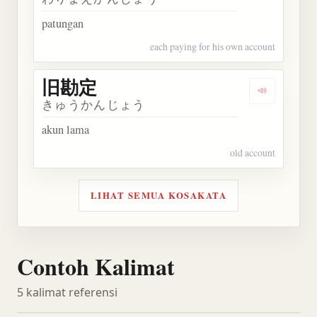
patungan
each paying for his own account
旧勘定
Dengarkan
きゅうかんじょう
akun lama
old account
LIHAT SEMUA KOSAKATA
Contoh Kalimat
5 kalimat referensi