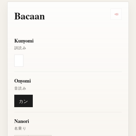
Bacaan
Dengarkan
Kunyomi
訓読み
Onyomi
音読み
カン
Nanori
名乗り