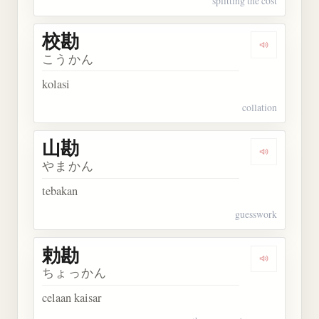
splitting the cost
校勘
Dengarkan 
こうかん
kolasi
collation
山勘
Dengarkan 
やまかん
tebakan
guesswork
勅勘
Dengarkan 
ちょっかん
celaan kaisar