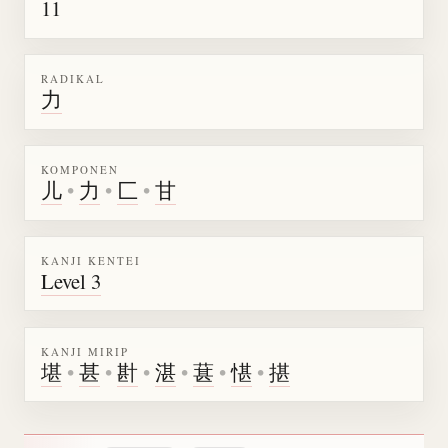
11
RADIKAL
力
KOMPONEN
儿
•
力
•
匚
•
甘
KANJI KENTEI
Level 3
KANJI MIRIP
堪
•
甚
•
卙
•
湛
•
葚
•
愖
•
揕