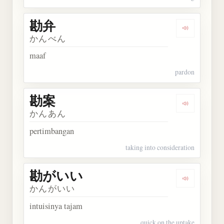
勘弁
Dengarkan 
かんべん
maaf
pardon
勘案
Dengarkan 
かんあん
pertimbangan
taking into consideration
勘がいい
Dengarkan
かんがいい
intuisinya tajam
quick on the uptake