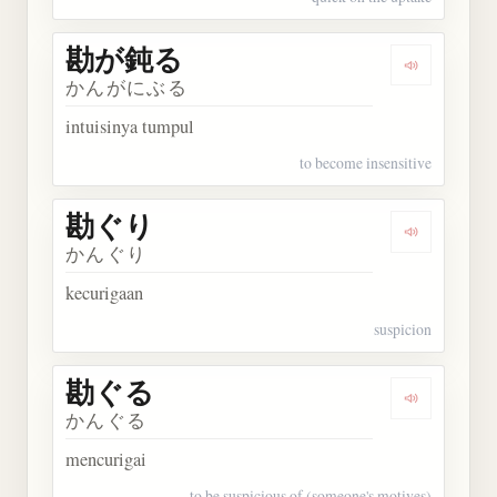
勘が鈍る
Dengarkan
かんがにぶる
intuisinya tumpul
to become insensitive
勘ぐり
Dengarkan
かんぐり
kecurigaan
suspicion
勘ぐる
Dengarkan
かんぐる
mencurigai
to be suspicious of (someone's motives)