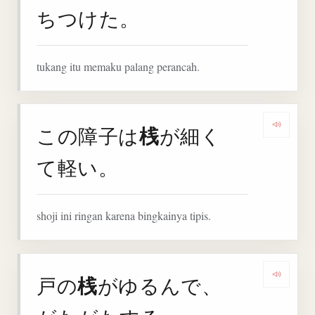
ちつけた。
tukang itu memaku palang perancah.
桟
この障子は
が細く
Denga
て軽い。
shoji ini ringan karena bingkainya tipis.
桟
戸の
がゆるんで、
Denga