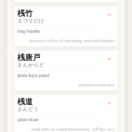
桟竹
Dengarkan 
えつりだけ
reng bambu
decorative rafters (of alternating wood and bamboo)
桟唐戸
Dengarkan
さんからど
pintu kayu panel
panelled wooden door
桟道
Dengarkan 
さんどう
jalan titian
plank path (on a steep mountainside, cliff face, etc.)