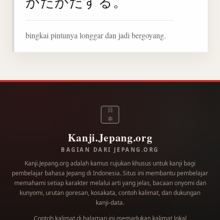
がたがたする。
bingkai pintunya longgar dan jadi bergoyang.
日
本
Kanji.Jepang.org
BAGIAN DARI JEPANG.ORG
Kanji.Jepang.org adalah kamus rujukan khusus untuk kanji bagi
pembelajar bahasa Jepang di Indonesia. Situs ini membantu pembelajar
memahami setiap karakter melalui arti yang jelas, bacaan onyomi dan
kunyomi, urutan goresan, kosakata, contoh kalimat, dan dukungan
kanji-data.
Contoh kalimat di halaman ini memadukan kalimat lokal