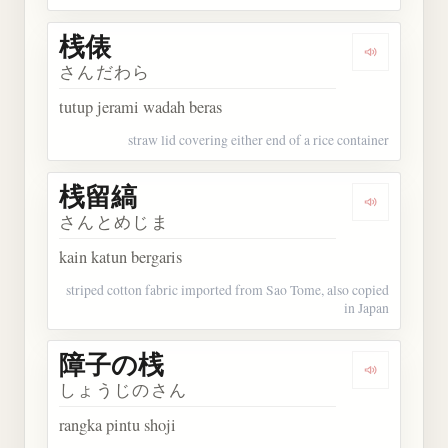
桟俵
Dengarkan 
さんだわら
tutup jerami wadah beras
straw lid covering either end of a rice container
桟留縞
Dengarkan
さんとめじま
kain katun bergaris
striped cotton fabric imported from Sao Tome, also copied
in Japan
障子の桟
Dengarkan
しょうじのさん
rangka pintu shoji