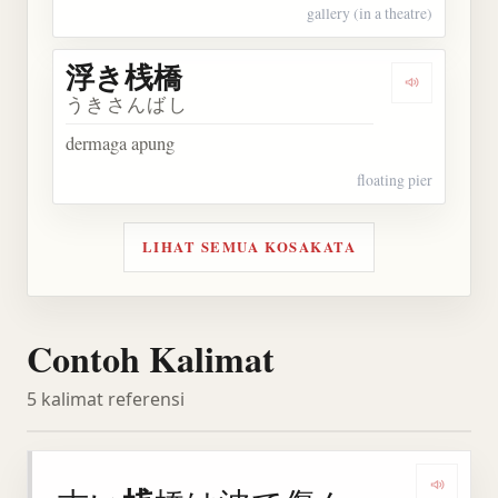
gallery (in a theatre)
浮き桟橋
Dengarkan
うきさんばし
dermaga apung
floating pier
LIHAT SEMUA KOSAKATA
Contoh Kalimat
5 kalimat referensi
Denga