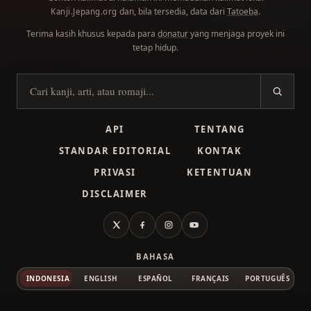
dan, bila tersedia, data dari
Tatoeba
.
Kanji.Jepang.org
Terima kasih khusus kepada para
donatur
yang menjaga proyek ini
tetap hidup.
Cari kanji
API
TENTANG
STANDAR EDITORIAL
KONTAK
PRIVASI
KETENTUAN
DISCLAIMER
X
Facebook
Instagram
YouTube
BAHASA
INDONESIA
ENGLISH
ESPAÑOL
FRANÇAIS
PORTUGUÊS