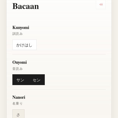
Bacaan
Dengarkan
Kunyomi
訓読み
かけはし
Onyomi
音読み
サン
セン
Nanori
名乗り
さ