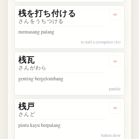
桟を打ち付ける
Dengarka
さんをうちつける
memasang palang
to nail a crosspiece (to)
桟瓦
Dengarkan 
さんがわら
genting bergelombang
pantile
桟戸
Dengarkan 
さんど
pintu kayu berpalang
batten door