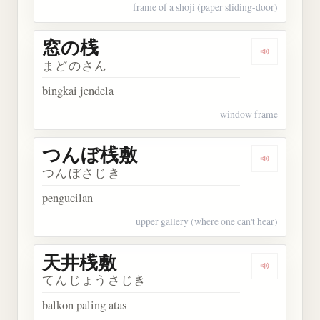
frame of a shoji (paper sliding-door)
窓の桟
Dengarkan
まどのさん
bingkai jendela
window frame
つんぼ桟敷
Dengarka
つんぼさじき
pengucilan
upper gallery (where one can't hear)
天井桟敷
Dengarkan
てんじょうさじき
balkon paling atas