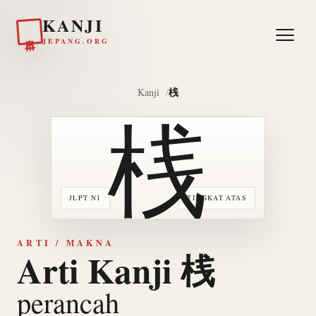
KANJI
日本
JEPANG.ORG
桟
Kanji
桟
JLPT N1
TINGKAT ATAS
ARTI / MAKNA
Arti Kanji 桟
perancah