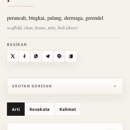
perancah, bingkai, palang, dermaga, gerendel
scaffold, cleat, frame, jetty, bolt (door)
BAGIKAN
X
Facebook
WhatsApp
Telegram
Line
Salin
URUTAN GORESAN
Arti
Kosakata
Kalimat