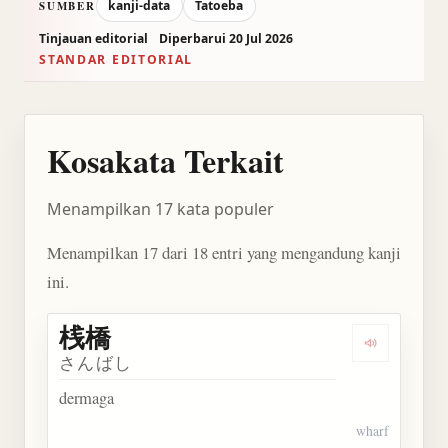
kanji-data
Tatoeba
SUMBER
Tinjauan editorial
Diperbarui 20 Jul 2026
STANDAR EDITORIAL
Kosakata Terkait
Menampilkan 17 kata populer
Menampilkan 17 dari 18 entri yang mengandung kanji
ini.
桟橋
Dengarkan 
さんばし
dermaga
wharf