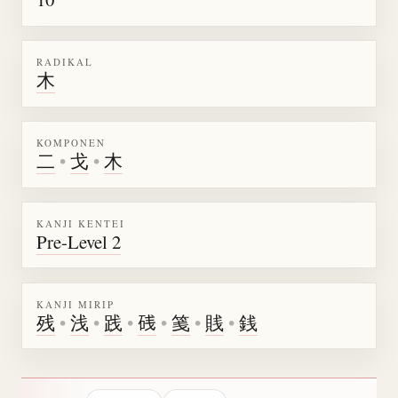
RADIKAL
木
KOMPONEN
二
•
戈
•
木
KANJI KENTEI
Pre-Level 2
KANJI MIRIP
残
•
浅
•
践
•
𥒎
•
䇳
•
賎
•
銭