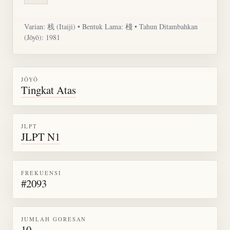
Varian: 栈 (Itaiji) • Bentuk Lama: 棧 • Tahun Ditambahkan
(Jōyō): 1981
JŌYŌ
Tingkat Atas
JLPT
JLPT N1
FREKUENSI
#2093
JUMLAH GORESAN
10