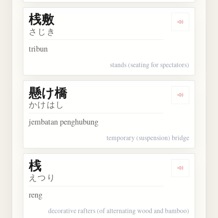
桟敷
Dengarkan 
さじき
tribun
stands (seating for spectators)
懸け橋
Dengarkan
かけはし
jembatan penghubung
temporary (suspension) bridge
桟
Dengarkan 
えつり
reng
decorative rafters (of alternating wood and bamboo)