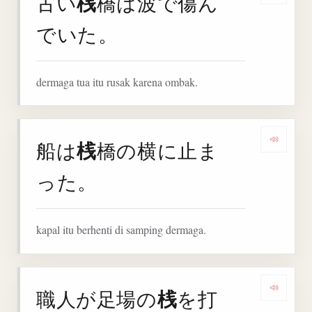
桟
古い
橋は波で傷ん
でいた。
dermaga tua itu rusak karena ombak.
桟
船は
橋の横に止ま
Denga
った。
kapal itu berhenti di samping dermaga.
桟
職人が足場の
を打
Denga