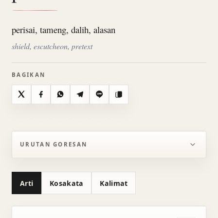
perisai, tameng, dalih, alasan
shield, escutcheon, pretext
BAGIKAN
X
Facebook
WhatsApp
Telegram
Line
Salin
URUTAN GORESAN
Arti
Kosakata
Kalimat