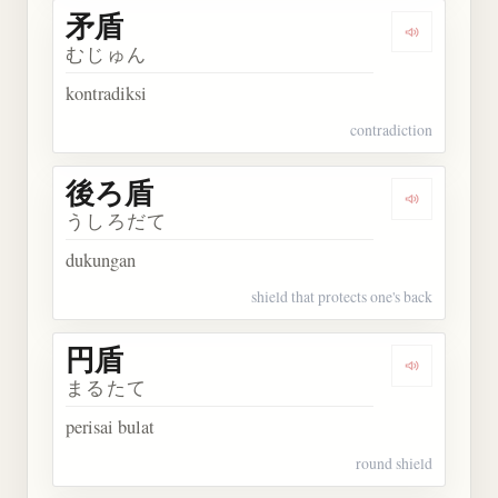
矛盾
Dengarkan 
むじゅん
kontradiksi
contradiction
後ろ盾
Dengarkan
うしろだて
dukungan
shield that protects one's back
円盾
Dengarkan 
まるたて
perisai bulat
round shield