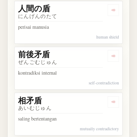
人間の盾
Dengarkan
にんげんのたて
perisai manusia
human shield
前後矛盾
Dengarkan
ぜんごむじゅん
kontradiksi internal
self-contradiction
相矛盾
Dengarkan
あいむじゅん
saling bertentangan
mutually contradictory