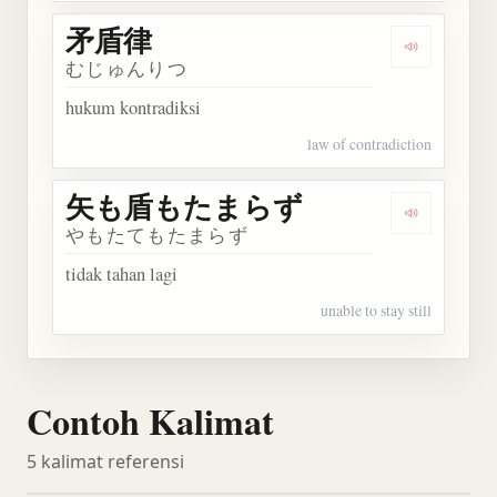
矛盾律
Dengarkan
むじゅんりつ
hukum kontradiksi
law of contradiction
矢も盾もたまらず
Dengarka
やもたてもたまらず
tidak tahan lagi
unable to stay still
Contoh Kalimat
5 kalimat referensi