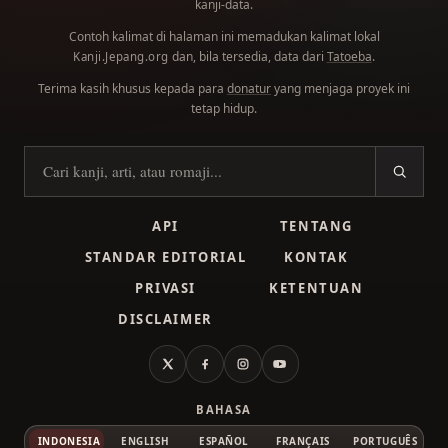
kanji-data.
Contoh kalimat di halaman ini memadukan kalimat lokal
dan, bila tersedia, data dari
Tatoeba
.
Kanji.Jepang.org
Terima kasih khusus kepada para
donatur
yang menjaga proyek ini
tetap hidup.
Cari kanji
API
TENTANG
STANDAR EDITORIAL
KONTAK
PRIVASI
KETENTUAN
DISCLAIMER
X
Facebook
Instagram
YouTube
BAHASA
INDONESIA
ENGLISH
ESPAÑOL
FRANÇAIS
PORTUGUÊS