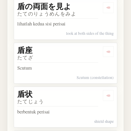
盾の両面を見よ
Dengarka
たてのりょうめんをみよ
lihatlah kedua sisi perisai
look at both sides of the thing
盾座
Dengarkan 
たてざ
Scutum
Scutum (constellation)
盾状
Dengarkan 
たてじょう
berbentuk perisai
shield shape