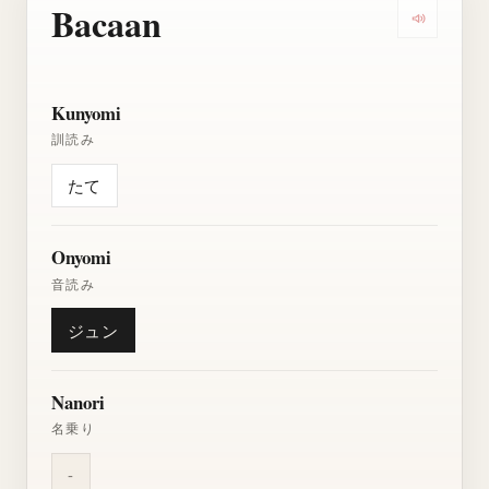
Bacaan
Dengarkan
Kunyomi
訓読み
たて
Onyomi
音読み
ジュン
Nanori
名乗り
-