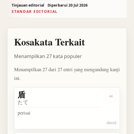
Tinjauan editorial
Diperbarui 20 Jul 2026
STANDAR EDITORIAL
Kosakata Terkait
Menampilkan 27 kata populer
Menampilkan 27 dari 27 entri yang mengandung kanji
ini.
盾
Dengarkan 
たて
perisai
shield