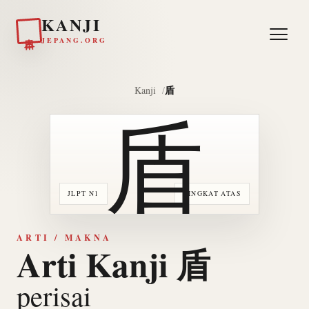
KANJI
日本
JEPANG.ORG
盾
Kanji
盾
JLPT N1
TINGKAT ATAS
ARTI / MAKNA
Arti Kanji 盾
perisai