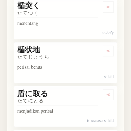
楯突く
Dengarkan
たてつく
menentang
to defy
楯状地
Dengarkan
たてじょうち
perisai benua
shield
盾に取る
Dengarkan
たてにとる
menjadikan perisai
to use as a shield