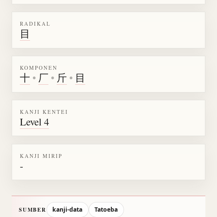
RADIKAL
目
KOMPONEN
十
•
厂
•
斤
•
目
KANJI KENTEI
Level 4
KANJI MIRIP
-
kanji-data
Tatoeba
SUMBER