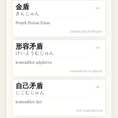
金盾
Dengarkan 
きんじゅん
Proyek Perisai Emas
Golden Shield Project
形容矛盾
Dengarkan
けいようむじゅん
kontradiksi adjektiva
contradictio in adjecto
自己矛盾
Dengarkan
じこむじゅん
kontradiksi diri
self-contradiction