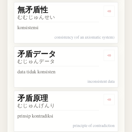
無矛盾性
Dengarkan
むむじゅんせい
konsistensi
consistency (of an axiomatic system)
矛盾データ
Dengarka
むじゅんデータ
data tidak konsisten
inconsistent data
矛盾原理
Dengarkan
むじゅんげんり
prinsip kontradiksi
principle of contradiction