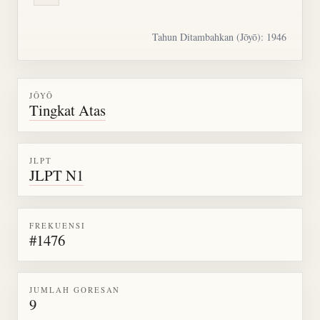
Tahun Ditambahkan (Jōyō): 1946
JŌYŌ
Tingkat Atas
JLPT
JLPT N1
FREKUENSI
#1476
JUMLAH GORESAN
9